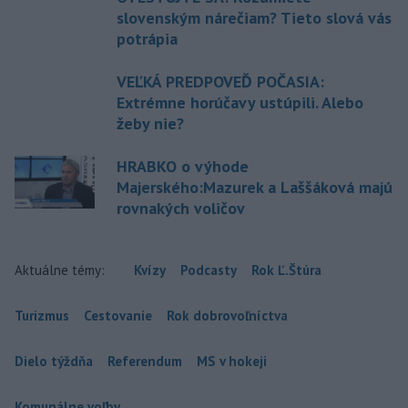
slovenským nárečiam? Tieto slová vás
potrápia
VEĽKÁ PREDPOVEĎ POČASIA:
Extrémne horúčavy ustúpili. Alebo
žeby nie?
HRABKO o výhode
Majerského:Mazurek a Laššáková majú
rovnakých voličov
Aktuálne témy:
Kvízy
Podcasty
Rok Ľ.Štúra
Turizmus
Cestovanie
Rok dobrovoľníctva
Dielo týždňa
Referendum
MS v hokeji
Komunálne voľby