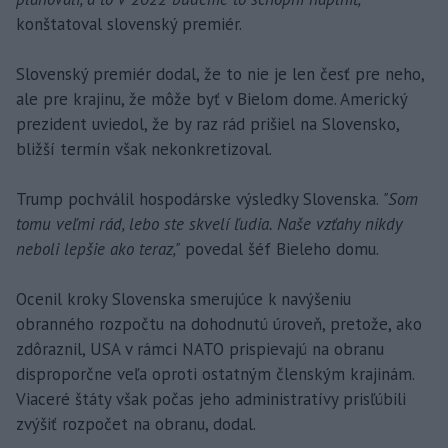
konštatoval slovenský premiér.
Slovenský premiér dodal, že to nie je len česť pre neho,
ale pre krajinu, že môže byť v Bielom dome. Americký
prezident uviedol, že by raz rád prišiel na Slovensko,
bližší termín však nekonkretizoval.
Trump pochválil hospodárske výsledky Slovenska.
"Som
tomu veľmi rád, lebo ste skvelí ľudia. Naše vzťahy nikdy
neboli lepšie ako teraz,"
povedal šéf Bieleho domu.
Ocenil kroky Slovenska smerujúce k navýšeniu
obranného rozpočtu na dohodnutú úroveň, pretože, ako
zdôraznil, USA v rámci NATO prispievajú na obranu
disproporčne veľa oproti ostatným členským krajinám.
Viaceré štáty však počas jeho administratívy prisľúbili
zvýšiť rozpočet na obranu, dodal.