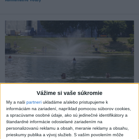
Vážime si vaše súkromie
My a naši
partneri
ukladáme a/alebo pristupujeme k
informáciám na zariadení, napríklad pomocou súborov cookies,
PLATIA VÝSTRAHY: V pondelok bude
a spracúvame osobné údaje, ako sú jedinečné identifikátory a
štandardné informácie odosielané zariadením na
opäť horúco, dbajte na pitný režim
personalizovanú reklamu a obsah, meranie reklamy a obsahu,
prieskumy publika a vývoj služieb.
S vaším povolením môže
Druhostupňová výstraha platí v celom Bratislavskom,