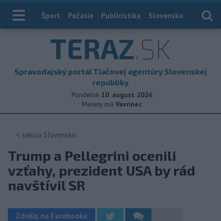
Index
Šport
Počasie
Publicistika
Slovensko
Zahranič
TERAZ
.SK
Spravodajský portál Tlačovej agentúry Slovenskej
republiky
Pondelok
10. august 2026
Meniny má
Vavrinec
< sekcia
Slovensko
Trump a Pellegrini ocenili
vzťahy, prezident USA by rád
navštívil SR
Zdieľaj na Facebooku