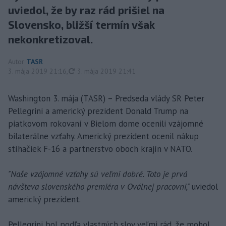
uviedol, že by raz rád prišiel na
Slovensko, bližší termín však
nekonkretizoval.
Autor
TASR
aktualizované
3. mája 2019 21:16
,
3. mája 2019 21:41
Washington 3. mája (TASR) – Predseda vlády SR Peter
Pellegrini a americký prezident Donald Trump na
piatkovom rokovaní v Bielom dome ocenili vzájomné
bilaterálne vzťahy. Americký prezident ocenil nákup
stíhačiek F-16 a partnerstvo oboch krajín v NATO.
"Naše vzájomné vzťahy sú veľmi dobré. Toto je prvá
návšteva slovenského premiéra v Oválnej pracovni,"
uviedol
americký prezident.
Pellegrini bol podľa vlastných slov veľmi rád, že mohol