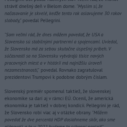
stráviť dnešný deň v Bielom dome.
"Myslím si, že
načasovanie je skvelé, keďže tento rok oslavujeme 30 rokov
slobody,"
povedal Pellegrini.
"Som veľmi rád, že dnes môžem povedať, že USA a
Slovensko sú stabilnými partnermi a spojencami. Uviedol,
že Slovensko má za sebou skutočne úspešný príbeh. V
súčasnosti sa na Slovensku vytvárajú tisíce nových
pracovných miest a v histórii má najnižšiu úroveň
nezamestnanosti,"
povedal. Rovnako zagratuloval
prezidentovi Trumpovi k podobne dobrým číslam.
Slovenský premiér spomenul taktiež, že slovenskej
ekonomike sa darí aj v rámci EÚ. Ocenil, že americká
ekonomika je taktiež v dobrej kondícii. Pellegrini je rád,
že Slovensko robí viac aj v otázke obrany.
"Môžem
povedať že dve percentá HDP dosiahneme skôr, ako sme
plánovali, a to v 2022 budeme to schopní naplniť,"