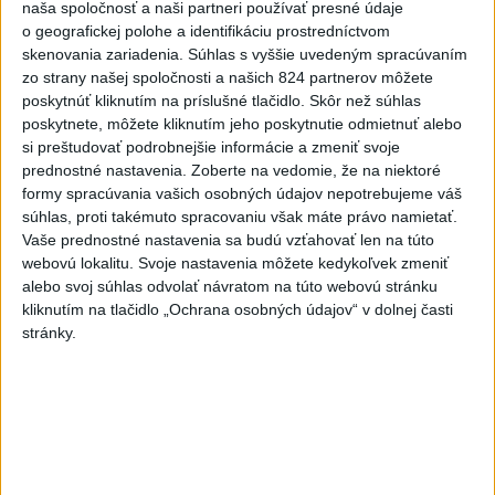
naša spoločnosť a naši partneri používať presné údaje
Nitrianskom a Trnavskom kraji. Rovnako v okresoch Krupina,
o geografickej polohe a identifikáciu prostredníctvom
Lučenec a Veľký Krtíš v Banskobystrickom kraji.
skenovania zariadenia. Súhlas s vyššie uvedeným spracúvaním
dnes 7:17
zo strany našej spoločnosti a našich 824 partnerov môžete
poskytnúť kliknutím na príslušné tlačidlo. Skôr než súhlas
Zbystrite: Ste si istí, že
poskytnete, môžete kliknutím jeho poskytnutie odmietnuť alebo
skladujete potraviny správne?
si preštudovať podrobnejšie informácie a zmeniť svoje
dnes 9:03
prednostné nastavenia.
Zoberte na vedomie, že na niektoré
formy spracúvania vašich osobných údajov nepotrebujeme váš
Kuffa: Medvedicu, ktorá
súhlas, proti takémuto spracovaniu však máte právo namietať.
Vaše prednostné nastavenia sa budú vzťahovať len na túto
zaútočila na človeka pri
webovú lokalitu. Svoje nastavenia môžete kedykoľvek zmeniť
Turanoch, zastrelili
alebo svoj súhlas odvolať návratom na túto webovú stránku
aktualizované
dnes 7:03
,
dnes 7:35
kliknutím na tlačidlo „Ochrana osobných údajov“ v dolnej časti
stránky.
TELO V DUNAJI: Nezvestného
muža našli bez známok života
dnes 10:34
Tragická nehoda: Prevrátil sa
čln, zahynula žena a jej 5-
mesačná dcéra