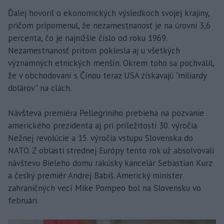
Ďalej hovoril o ekonomických výsledkoch svojej krajiny,
pričom pripomenul, že nezamestnanosť je na úrovni 3,6
percenta, čo je najnižšie číslo od roku 1969.
Nezamestnanosť pritom poklesla aj u všetkých
významných etnických menšín. Okrem toho sa pochválil,
že v obchodovaní s Čínou teraz USA získavajú "miliardy
dolárov" na clách.
Návšteva premiéra Pellegriniho prebieha na pozvanie
amerického prezidenta aj pri príležitosti 30. výročia
Nežnej revolúcie a 15. výročia vstupu Slovenska do
NATO. Z oblasti strednej Európy tento rok už absolvovali
návštevu Bieleho domu rakúsky kancelár Sebastian Kurz
a český premiér Andrej Babiš. Americký minister
zahraničných vecí Mike Pompeo bol na Slovensku vo
februári.