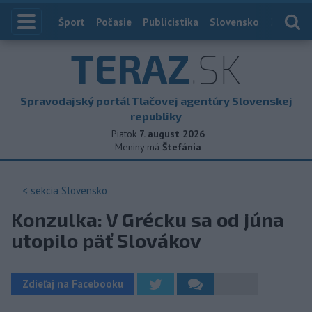
Index
Šport
Počasie
Publicistika
Slovensko
Zahranič
TERAZ
.SK
Spravodajský portál Tlačovej agentúry Slovenskej
republiky
Piatok
7. august 2026
Meniny má
Štefánia
< sekcia
Slovensko
Konzulka: V Grécku sa od júna
utopilo päť Slovákov
Zdieľaj na Facebooku