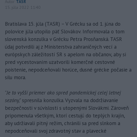
Autor
TASR
15. júla 2022 11:40
Bratislava 15. júla (TASR) – V Grécku sa od 1. júna do
polovice júla utopilo päť Slovákov. Informovala o tom
slovenská konzulka v Grécku Petra Prosňanská. TASR
údaj potvrdili aj z Ministerstva zahraničných vecí a
európskych záležitostí SR s apelom na občanov, aby si
pred vycestovaním uzatvorili komerčné cestovné
poistenie, nepodceňovali horúce, dusné grécke počasie a
silu mora.
"Je to vyšší priemer ako spred pandemickej celej letnej
sezóny,"
spresnila konzulka. Vyzvala na dodržiavanie
bezpečnosti v súvislosti s utopenými Slovákmi. Zároveň
pripomenula všetkým, ktorí cestujú do teplých krajín,
aby udržiavali pitný režim, chránili sa pred slnkom a
nepodceňovali svoj zdravotný stav a plavecké