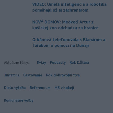
VIDEO: Umelá inteligencia a robotika
pomáhajú už aj záchranárom
NOVÝ DOMOV: Medveď Artur z
košickej zoo odchádza za hranice
Orbánová telefonovala s Blanárom a
Tarabom o pomoci na Dunaji
Aktuálne témy:
Kvízy
Podcasty
Rok Ľ.Štúra
Turizmus
Cestovanie
Rok dobrovoľníctva
Dielo týždňa
Referendum
MS v hokeji
Komunálne voľby