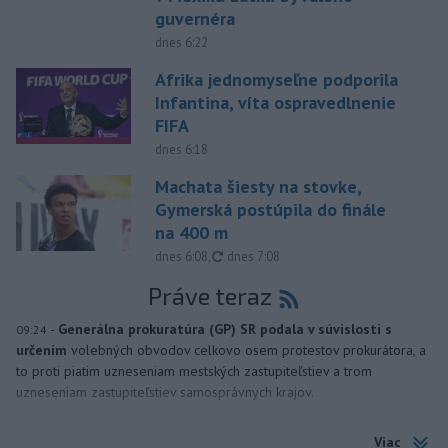
guvernéra
dnes 6:22
Afrika jednomyseľne podporila
Infantina, víta ospravedlnenie
FIFA
dnes 6:18
Machata šiesty na stovke,
Gymerská postúpila do finále
na 400 m
aktualizované
dnes 6:08
,
dnes 7:08
Práve teraz
-
Generálna prokuratúra (GP) SR podala v súvislosti s
09:24
určením
volebných obvodov celkovo osem protestov prokurátora, a
to proti piatim uzneseniam mestských zastupiteľstiev a trom
uzneseniam zastupiteľstiev samosprávnych krajov.
Viac