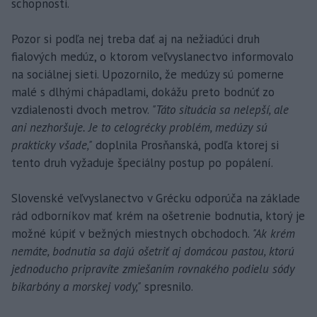
schopnosti.
Pozor si podľa nej treba dať aj na nežiadúci druh
fialových medúz, o ktorom veľvyslanectvo informovalo
na sociálnej sieti. Upozornilo, že medúzy sú pomerne
malé s dlhými chápadlami, dokážu preto bodnúť zo
vzdialenosti dvoch metrov.
"Táto situácia sa nelepší, ale
ani nezhoršuje. Je to celogrécky problém, medúzy sú
prakticky všade,"
doplnila Prosňanská, podľa ktorej si
tento druh vyžaduje špeciálny postup po popálení.
Slovenské veľvyslanectvo v Grécku odporúča na základe
rád odborníkov mať krém na ošetrenie bodnutia, ktorý je
možné kúpiť v bežných miestnych obchodoch.
"Ak krém
nemáte, bodnutia sa dajú ošetriť aj domácou pastou, ktorú
jednoducho pripravíte zmiešaním rovnakého podielu sódy
bikarbóny a morskej vody,"
spresnilo.