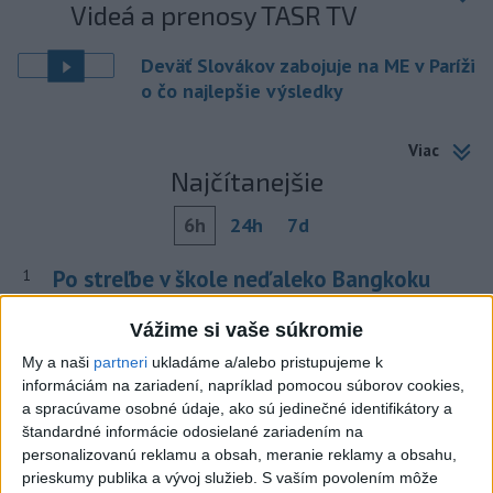
Videá a prenosy TASR TV
Deväť Slovákov zabojuje na ME v Paríži
o čo najlepšie výsledky
Viac
Najčítanejšie
6h
24h
7d
Po streľbe v škole neďaleko Bangkoku
1
hlásia štyroch mŕtvych
Vážime si vaše súkromie
2
Kruhová križovatka v Poprade v smere z Hozelca bude
My a naši
partneri
ukladáme a/alebo pristupujeme k
hotová budúci rok
informáciám na zariadení, napríklad pomocou súborov cookies,
a spracúvame osobné údaje, ako sú jedinečné identifikátory a
3
Prešovský kraj vyzýva k využitiu bezplatného parkoviska v
štandardné informácie odosielané zariadením na
Tatrách
personalizovanú reklamu a obsah, meranie reklamy a obsahu,
prieskumy publika a vývoj služieb.
S vaším povolením môže
4