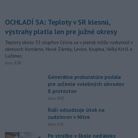
OCHLADÍ SA: Teploty v SR klesnú,
výstrahy platia len pre južné okresy
Teploty okolo 33 stupňov Celzia sa v piatok môžu vyskytnúť v
okresoch Komárno, Nové Zámky, Levice, Krupina, Veľký Krtíš a
Lučenec.
dnes 8:08
Generálna prokuratúra podala
pre určenie volebných obvodov
8 protestov
dnes 9:03
Raši odsudzuje útok na
cudzincov v Nitre
dnes 8:41
Po streľbe v škole neďaleko