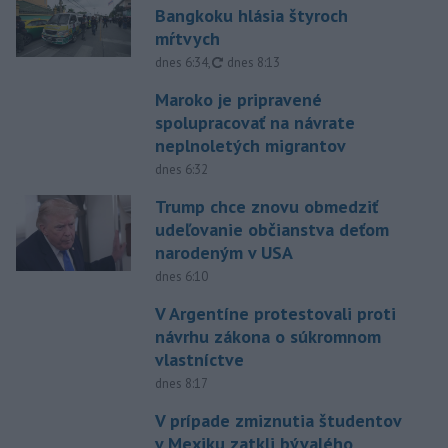
Bangkoku hlásia štyroch
mŕtvych
aktualizované
dnes 6:34
,
dnes 8:13
Maroko je pripravené
spolupracovať na návrate
neplnoletých migrantov
dnes 6:32
Trump chce znovu obmedziť
udeľovanie občianstva deťom
narodeným v USA
dnes 6:10
V Argentíne protestovali proti
návrhu zákona o súkromnom
vlastníctve
dnes 8:17
V prípade zmiznutia študentov
v Mexiku zatkli bývalého