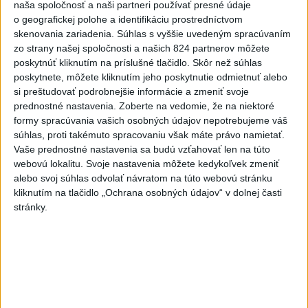
V Košiciach Nad jazerom začína výstavba
naša spoločnosť a naši partneri používať presné údaje
chodníka,otvorili aj pumptrack
o geografickej polohe a identifikáciu prostredníctvom
skenovania zariadenia. Súhlas s vyššie uvedeným spracúvaním
5
ÚPLNÉ ZATMENIE SLNKA: Časť Európy zahalí tma,
zo strany našej spoločnosti a našich 824 partnerov môžete
hrozia dôsledky
poskytnúť kliknutím na príslušné tlačidlo. Skôr než súhlas
poskytnete, môžete kliknutím jeho poskytnutie odmietnuť alebo
6
Mesto Martin vypovedalo zmluvy na tri rozpracované
si preštudovať podrobnejšie informácie a zmeniť svoje
investičné akcie
prednostné nastavenia.
Zoberte na vedomie, že na niektoré
formy spracúvania vašich osobných údajov nepotrebujeme váš
7
Historik Zajac: Územie Slovenska bolo jadrom poľsko-
súhlas, proti takémuto spracovaniu však máte právo namietať.
uhorských vzťahov
Vaše prednostné nastavenia sa budú vzťahovať len na túto
webovú lokalitu. Svoje nastavenia môžete kedykoľvek zmeniť
alebo svoj súhlas odvolať návratom na túto webovú stránku
Najnovšie správy na Teraz.sk
kliknutím na tlačidlo „Ochrana osobných údajov“ v dolnej časti
stránky.
Vyhlásenia
Priame prenosy z Národnej rady SR
Politika na sociálnych sieťach