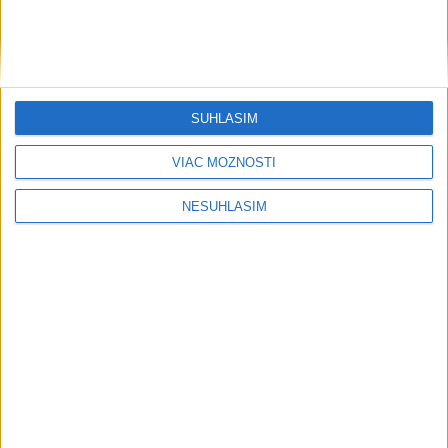
SÚHLASÍM
VIAC MOŽNOSTÍ
NESÚHLASÍM
....