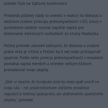
uviedol Tusk na tlačovej konferencii.
Predseda poľskej vlády to uviedol v reakcii na diskusiu o
možnom zrušení princípu jednomyseľnosti v EÚ, ktorý v
poslednom období vyvolal napätie najmä pre
blokovanie niektorých rozhodnutí zo strany Maďarska.
Poľský premiér zároveň zdôraznil, že diskusia o zrušení
práva veta je citlivá a Poľsko by k nej malo pristupovať
opatrne. Podľa neho princíp jednomyseľnosti v minulosti
pomáhal najmä menším a stredne veľkým štátom
presadzovať svoje záujmy.
„Skôr si myslím, že Európska únia by mala opäť uveriť vo
svoju silu - nie prostredníctvom väčšieho množstva
regulácií a nútenej spolupráce, ale definovaním spoločného
záujmu,“
povedal.