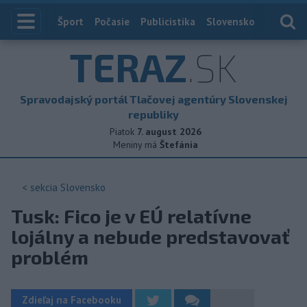
Index
Šport
Počasie
Publicistika
Slovensko
Zahranič
TERAZ
.SK
Spravodajský portál Tlačovej agentúry Slovenskej
republiky
Piatok
7. august 2026
Meniny má
Štefánia
< sekcia
Slovensko
Tusk: Fico je v EÚ relatívne
lojálny a nebude predstavovať
problém
Zdieľaj na Facebooku