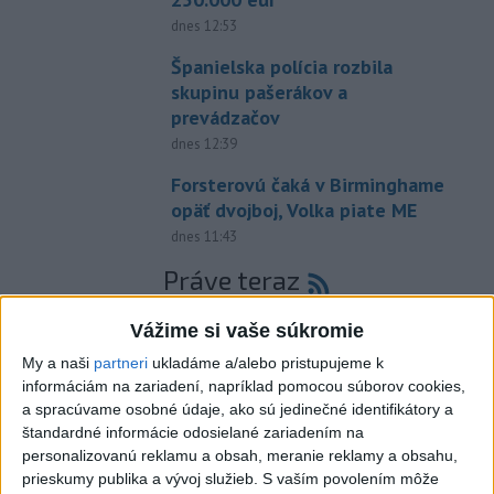
dnes 12:53
Španielska polícia rozbila
skupinu pašerákov a
prevádzačov
dnes 12:39
Forsterovú čaká v Birminghame
opäť dvojboj, Volka piate ME
dnes 11:43
Práve teraz
-
Piatkový požiar v bratislavskej rafinérii Slovnaft je pod
15:21
Vážime si vaše súkromie
kontrolou.
Príčina jeho vzniku bude predmetom vyšetrovania. Pre
TASR to potvrdil hovorca rafinérie Anton Molnár.
My a naši
partneri
ukladáme a/alebo pristupujeme k
informáciám na zariadení, napríklad pomocou súborov cookies,
a spracúvame osobné údaje, ako sú jedinečné identifikátory a
Viac
štandardné informácie odosielané zariadením na
Videá a prenosy TASR TV
personalizovanú reklamu a obsah, meranie reklamy a obsahu,
prieskumy publika a vývoj služieb.
S vaším povolením môže
Deväť Slovákov zabojuje na ME v Paríži