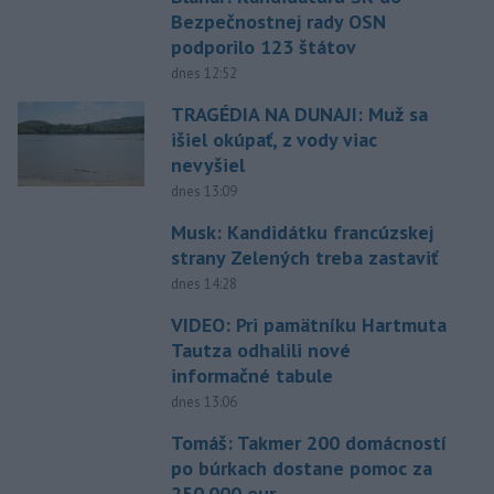
Bezpečnostnej rady OSN
podporilo 123 štátov
dnes 12:52
TRAGÉDIA NA DUNAJI: Muž sa
išiel okúpať, z vody viac
nevyšiel
dnes 13:09
Musk: Kandidátku francúzskej
strany Zelených treba zastaviť
dnes 14:28
VIDEO: Pri pamätníku Hartmuta
Tautza odhalili nové
informačné tabule
dnes 13:06
Tomáš: Takmer 200 domácností
po búrkach dostane pomoc za
250.000 eur