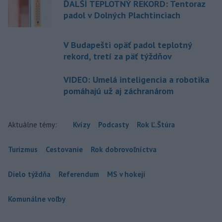
ĎALŠÍ TEPLOTNÝ REKORD: Tentoraz
padol v Dolných Plachtinciach
V Budapešti opäť padol teplotný
rekord, tretí za päť týždňov
VIDEO: Umelá inteligencia a robotika
pomáhajú už aj záchranárom
Aktuálne témy:
Kvízy
Podcasty
Rok Ľ.Štúra
Turizmus
Cestovanie
Rok dobrovoľníctva
Dielo týždňa
Referendum
MS v hokeji
Komunálne voľby