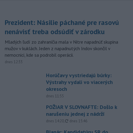
Prezident: Násilie páchané pre rasovú
nenávisť treba odsúdiť v zárodku
Mladých ľudí zo zahraničia mala v Nitre napadnúť skupina
mužov v kuklách. Jeden z napadnutých Indov skončil v
nemocnici, kde sa podrobil operácii.
dnes 12:33
Horúčavy vystriedajú búrky:
Výstrahy vydali vo viacerých
okresoch
dnes 11:55
POŽIAR V SLOVNAFTE: Došlo k
narušeniu jednej z nádrží
aktualizované
dnes 14:20
,
dnes 15:46
Blanár: Kandidatúru SR do