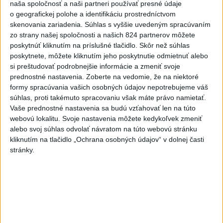
naša spoločnosť a naši partneri používať presné údaje
o čo najlepšie výsledky
o geografickej polohe a identifikáciu prostredníctvom
skenovania zariadenia. Súhlas s vyššie uvedeným spracúvaním
zo strany našej spoločnosti a našich 824 partnerov môžete
Viac
poskytnúť kliknutím na príslušné tlačidlo. Skôr než súhlas
Najčítanejšie
poskytnete, môžete kliknutím jeho poskytnutie odmietnuť alebo
si preštudovať podrobnejšie informácie a zmeniť svoje
6h
24h
7d
prednostné nastavenia.
Zoberte na vedomie, že na niektoré
formy spracúvania vašich osobných údajov nepotrebujeme váš
súhlas, proti takémuto spracovaniu však máte právo namietať.
Horúčavy vystriedajú búrky: Výstrahy
1
Vaše prednostné nastavenia sa budú vzťahovať len na túto
vydali vo viacerých okresoch
webovú lokalitu. Svoje nastavenia môžete kedykoľvek zmeniť
alebo svoj súhlas odvolať návratom na túto webovú stránku
2
POŽIAR PRI BRATISLAVE: Plamene pohltili skládku
kliknutím na tlačidlo „Ochrana osobných údajov“ v dolnej časti
odpadu
stránky.
3
POŽIAR V SLOVNAFTE: Došlo k narušeniu jednej z nádrží
4
ČIASTOČNÉ ZATMENIE SLNKA: Pozorovať sa bude dať v
stredu
5
Po streľbe v škole neďaleko Bangkoku hlásia štyroch