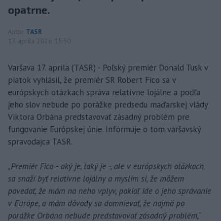
opatrne.
Autor
TASR
17. apríla 2026 15:50
Varšava 17. apríla (TASR) - Poľský premiér Donald Tusk v
piatok vyhlásil, že premiér SR Robert Fico sa v
európskych otázkach správa relatívne lojálne a podľa
jeho slov nebude po porážke predsedu maďarskej vlády
Viktora Orbána predstavovať zásadný problém pre
fungovanie Európskej únie. Informuje o tom varšavský
spravodajca TASR.
„Premiér Fico - aký je, taký je -, ale v európskych otázkach
sa snaží byť relatívne lojálny a myslím si, že môžem
povedať, že mám na neho vplyv, pokiaľ ide o jeho správanie
v Európe, a mám dôvody sa domnievať, že najmä po
porážke Orbána nebude predstavovať zásadný problém,
“