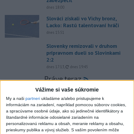
zabezpečiť
dnes 18:00
Slováci získali vo Vichy bronz,
Lacko: Rastú talentovaní hráči
dnes 15:51
Slovenky remizovali v druhom
prípravnom dueli so Slovinkami
2:2
aktualizované
dnes 17:13
,
dnes 19:45
Práve teraz
-
Taliansky tenista Matteo Arnaldi vypadol na turnaji ATP
21:30
Vážime si vaše súkromie
Masters 1000
v Montreale už v 3. kole dvojhry.
My a naši
partneri
ukladáme a/alebo pristupujeme k
informáciám na zariadení, napríklad pomocou súborov cookies,
Viac
a spracúvame osobné údaje, ako sú jedinečné identifikátory a
Videá a prenosy TASR TV
štandardné informácie odosielané zariadením na
personalizovanú reklamu a obsah, meranie reklamy a obsahu,
Deväť Slovákov zabojuje na ME v Paríži
prieskumy publika a vývoj služieb.
S vaším povolením môže