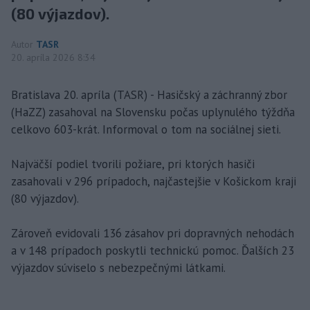
(80 výjazdov).
Autor
TASR
20. apríla 2026 8:34
Bratislava 20. apríla (TASR) - Hasičský a záchranný zbor
(HaZZ) zasahoval na Slovensku počas uplynulého týždňa
celkovo 603-krát. Informoval o tom na sociálnej sieti.
Najväčší podiel tvorili požiare, pri ktorých hasiči
zasahovali v 296 prípadoch, najčastejšie v Košickom kraji
(80 výjazdov).
Zároveň evidovali 136 zásahov pri dopravných nehodách
a v 148 prípadoch poskytli technickú pomoc. Ďalších 23
výjazdov súviselo s nebezpečnými látkami.