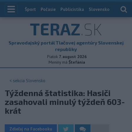
Index
Šport
Počasie
Publicistika
Slovensko
Zahranič
TERAZ
.SK
Spravodajský portál Tlačovej agentúry Slovenskej
republiky
Piatok
7. august 2026
Meniny má
Štefánia
< sekcia
Slovensko
Týždenná štatistika: Hasiči
zasahovali minulý týždeň 603-
krát
Zdieľaj na Facebooku