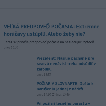
VEĽKÁ PREDPOVEĎ POČASIA: Extrémne
horúčavy ustúpili. Alebo žeby nie?
Teraz.sk prináša predpoveď počasia na nasledujúci týždeň.
dnes 16:00
Prezident: Násilie páchané pre
rasovú nenávisť treba odsúdiť v
zárodku
dnes 12:33
POŽIAR V SLOVNAFTE: Došlo k
narušeniu jednej z nádrží
aktualizované
dnes 14:20
,
dnes 15:46
Pri požiari lesného porastu v