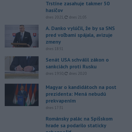
Trstíne zasahuje takmer 50
hasičov
aktualizované
dnes 20:21
,
dnes 21:05
A. Danko vylúčil, že by sa SNS
pred voľbami spájala, avizuje
zmeny
dnes 18:51
Senát USA schválil zákon o
sankciách proti Rusku
aktualizované
dnes 19:50
,
dnes 20:20
Magyar o kandidátoch na post
prezidenta: Mená nebudú
prekvapením
dnes 17:31
Románsky palác na Spišskom
hrade sa podarilo staticky