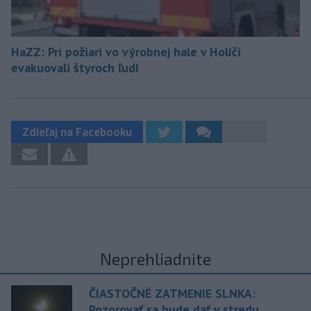
HaZZ: Pri požiari vo výrobnej hale v Holíči
evakuovali štyroch ľudí
Zdieľaj na Facebooku
Neprehliadnite
ČIASTOČNÉ ZATMENIE SLNKA:
Pozorovať sa bude dať v stredu