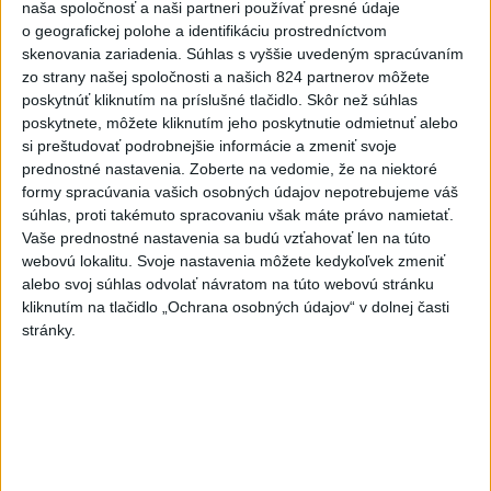
o čo najlepšie výsledky
naša spoločnosť a naši partneri používať presné údaje
o geografickej polohe a identifikáciu prostredníctvom
skenovania zariadenia. Súhlas s vyššie uvedeným spracúvaním
Viac
zo strany našej spoločnosti a našich 824 partnerov môžete
Najčítanejšie
poskytnúť kliknutím na príslušné tlačidlo. Skôr než súhlas
poskytnete, môžete kliknutím jeho poskytnutie odmietnuť alebo
6h
24h
7d
si preštudovať podrobnejšie informácie a zmeniť svoje
prednostné nastavenia.
Zoberte na vedomie, že na niektoré
POŽIAR V SLOVNAFTE: Došlo k narušeniu
1
formy spracúvania vašich osobných údajov nepotrebujeme váš
súhlas, proti takémuto spracovaniu však máte právo namietať.
jednej z nádrží
Vaše prednostné nastavenia sa budú vzťahovať len na túto
webovú lokalitu. Svoje nastavenia môžete kedykoľvek zmeniť
2
ČIASTOČNÉ ZATMENIE SLNKA: Pozorovať sa bude dať v
alebo svoj súhlas odvolať návratom na túto webovú stránku
stredu
kliknutím na tlačidlo „Ochrana osobných údajov“ v dolnej časti
stránky.
3
V časti Košice-Krásna otvorili park pomenovaný po
kňazovi Semivanovi
4
Horúčavy vystriedajú búrky: Výstrahy vydali vo viacerých
okresoch
5
VEĽKÁ PREDPOVEĎ POČASIA: Extrémne horúčavy