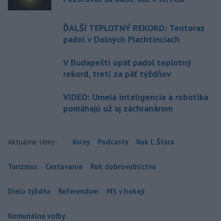
ĎALŠÍ TEPLOTNÝ REKORD: Tentoraz
padol v Dolných Plachtinciach
V Budapešti opäť padol teplotný
rekord, tretí za päť týždňov
VIDEO: Umelá inteligencia a robotika
pomáhajú už aj záchranárom
Aktuálne témy:
Kvízy
Podcasty
Rok Ľ.Štúra
Turizmus
Cestovanie
Rok dobrovoľníctva
Dielo týždňa
Referendum
MS v hokeji
Komunálne voľby