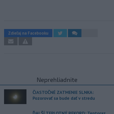
Zdieľaj na Facebooku
Neprehliadnite
ČIASTOČNÉ ZATMENIE SLNKA:
Pozorovať sa bude dať v stredu
ĎALŠÍ TEPLOTNÝ REKORD: Tentoraz