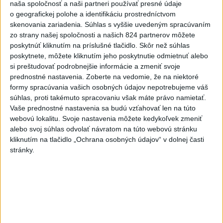
naša spoločnosť a naši partneri používať presné údaje
kňazovi Semivanovi
o geografickej polohe a identifikáciu prostredníctvom
skenovania zariadenia. Súhlas s vyššie uvedeným spracúvaním
3
POŽIAR V SLOVNAFTE: Došlo k narušeniu jednej z nádrží
zo strany našej spoločnosti a našich 824 partnerov môžete
poskytnúť kliknutím na príslušné tlačidlo. Skôr než súhlas
4
Pri požiari lesného porastu v Trstíne zasahuje takmer 50
poskytnete, môžete kliknutím jeho poskytnutie odmietnuť alebo
hasičov
si preštudovať podrobnejšie informácie a zmeniť svoje
prednostné nastavenia.
Zoberte na vedomie, že na niektoré
5
VEĽKÁ PREDPOVEĎ POČASIA: Extrémne horúčavy
formy spracúvania vašich osobných údajov nepotrebujeme váš
ustúpili. Alebo žeby nie?
súhlas, proti takémuto spracovaniu však máte právo namietať.
Vaše prednostné nastavenia sa budú vzťahovať len na túto
6
Fridrichová: Školy vyučujúce po novom musia mať
webovú lokalitu. Svoje nastavenia môžete kedykoľvek zmeniť
pripravené osnovy
alebo svoj súhlas odvolať návratom na túto webovú stránku
kliknutím na tlačidlo „Ochrana osobných údajov“ v dolnej časti
7
TRAGÉDIA NA DUNAJI: Muž sa išiel okúpať, z vody viac
stránky.
nevyšiel
Najnovšie správy na Teraz.sk
Vyhlásenia
Priame prenosy z Národnej rady SR