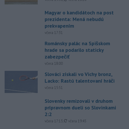
Magyar o kandidátoch na post
prezidenta: Mená nebudú
prekvapením
včera 17:31
Románsky palác na Spišskom
hrade sa podarilo staticky
zabezpečiť
včera 18:00
Slováci získali vo Vichy bronz,
Lacko: Rastú talentovaní hráči
včera 15:51
Slovenky remizovali v druhom
prípravnom dueli so Slovinkami
2:2
aktualizované
včera 17:13
,
včera 19:45