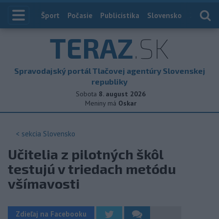
Index
Šport
Počasie
Publicistika
Slovensko
Zahranič
TERAZ
.SK
Spravodajský portál Tlačovej agentúry Slovenskej
republiky
Sobota
8. august 2026
Meniny má
Oskar
< sekcia
Slovensko
Učitelia z pilotných škôl
testujú v triedach metódu
všímavosti
Zdieľaj na Facebooku