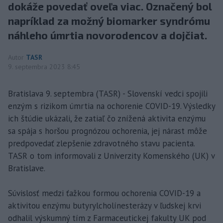
dokáže povedať oveľa viac. Označený bol
napríklad za možný biomarker syndrómu
náhleho úmrtia novorodencov a dojčiat.
Autor
TASR
9. septembra 2023 8:45
Bratislava 9. septembra (TASR) - Slovenskí vedci spojili
enzým s rizikom úmrtia na ochorenie COVID-19. Výsledky
ich štúdie ukázali, že zatiaľ čo znížená aktivita enzýmu
sa spája s horšou prognózou ochorenia, jej nárast môže
predpovedať zlepšenie zdravotného stavu pacienta.
TASR o tom informovali z Univerzity Komenského (UK) v
Bratislave.
Súvislosť medzi ťažkou formou ochorenia COVID-19 a
aktivitou enzýmu butyrylcholínesterázy v ľudskej krvi
odhalil výskumný tím z Farmaceutickej fakulty UK pod