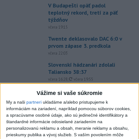
V Budapešti opäť padol
teplotný rekord, tretí za päť
týždňov
včera 19:15
Twente deklasovalo DAC 6:0 v
prvom zápase 3. predkola
včera 22:03
Slovenskí hádzanári zdolali
Taliansko 38:37
aktualizované
včera 16:28
,
včera 19:55
Práve teraz
Vážime si vaše súkromie
-
Pri pobreží Ománu hrozí ekologická katastrofa pre únik
21:58
My a naši
partneri
ukladáme a/alebo pristupujeme k
čoraz
väčšieho množstva ropy z tankera, ktorý narazil na plytčinu v
informáciám na zariadení, napríklad pomocou súborov cookies,
blízkosti prírodnej rezervácie.
a spracúvame osobné údaje, ako sú jedinečné identifikátory a
štandardné informácie odosielané zariadením na
personalizovanú reklamu a obsah, meranie reklamy a obsahu,
Viac
Videá a prenosy TASR TV
prieskumy publika a vývoj služieb.
S vaším povolením môže