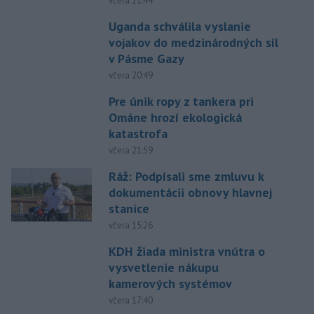
včera 21:44
Uganda schválila vyslanie
vojakov do medzinárodných síl
v Pásme Gazy
včera 20:49
Pre únik ropy z tankera pri
Ománe hrozí ekologická
katastrofa
včera 21:59
Ráž: Podpísali sme zmluvu k
dokumentácii obnovy hlavnej
stanice
včera 15:26
KDH žiada ministra vnútra o
vysvetlenie nákupu
kamerových systémov
včera 17:40