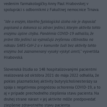
vedením farmakologičky Anny Paul Hrabovskej v
spolupráci s odborníkmi z Fakultnej nemocnice Trnava.
"
Ide o enzým, ktorého fyziologická úloha nie je doposiaľ
popísaná a dokonca sú zdraví jedinci, ktorým aktivita tohto
enzýmu úplne chýba. Pandémia COVID-19 odhalila, že
práve títo jedinci sa vyznačujú zvýšenou citlivosťou na
nákazu SARS-CoV-2 a v komunite ľudí bez aktivity tohto
enzýmu bol zaznamenaný vysoký výskyt úmrtí,
" vysvetlila
Hrabovská.
Slovenská štúdia so 148 hospitalizovanými pacientmi
realizovaná od októbra 2021 do mája 2022 odhalila, že
pokles plazmatickej aktivity butyrylcholínesterázy sa
spája s negatívnou prognózou ochorenia COVID-19, a to
aj v prípade prechodného zlepšenia stavu pacienta. Na
druhej strane nárast v jej aktivite môže predpovedať
zlepšenie zdravotného stavu pacienta.