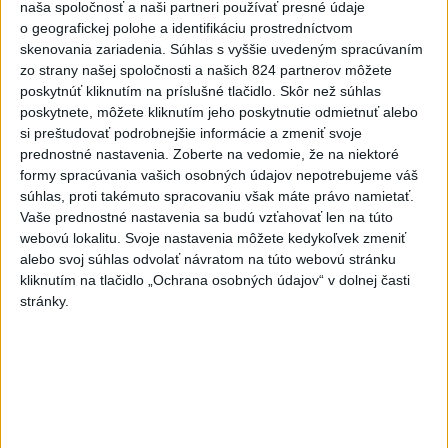
naša spoločnosť a naši partneri používať presné údaje
o geografickej polohe a identifikáciu prostredníctvom
Deväť Slovákov zabojuje na ME v Paríži
skenovania zariadenia. Súhlas s vyššie uvedeným spracúvaním
o čo najlepšie výsledky
zo strany našej spoločnosti a našich 824 partnerov môžete
poskytnúť kliknutím na príslušné tlačidlo. Skôr než súhlas
poskytnete, môžete kliknutím jeho poskytnutie odmietnuť alebo
Viac
si preštudovať podrobnejšie informácie a zmeniť svoje
Najčítanejšie
prednostné nastavenia.
Zoberte na vedomie, že na niektoré
formy spracúvania vašich osobných údajov nepotrebujeme váš
6h
24h
7d
súhlas, proti takémuto spracovaniu však máte právo namietať.
Vaše prednostné nastavenia sa budú vzťahovať len na túto
webovú lokalitu. Svoje nastavenia môžete kedykoľvek zmeniť
ÚPLNÉ ZATMENIE SLNKA: Časť Európy
1
alebo svoj súhlas odvolať návratom na túto webovú stránku
zahalí tma, hrozia dôsledky
kliknutím na tlačidlo „Ochrana osobných údajov“ v dolnej časti
stránky.
2
Kruhová križovatka v Poprade v smere z Hozelca bude
hotová budúci rok
3
Prešovský kraj vyzýva k využitiu bezplatného parkoviska v
Tatrách
4
ČAKAJTE BÚRKY: Vyskytnú sa do polnoci najmä v týchto