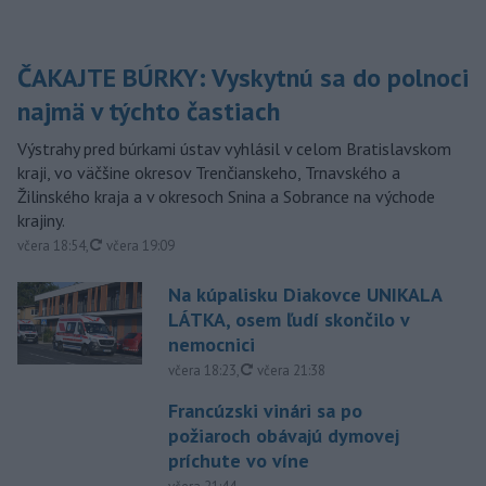
ČAKAJTE BÚRKY: Vyskytnú sa do polnoci
najmä v týchto častiach
Výstrahy pred búrkami ústav vyhlásil v celom Bratislavskom
kraji, vo väčšine okresov Trenčianskeho, Trnavského a
Žilinského kraja a v okresoch Snina a Sobrance na východe
krajiny.
aktualizované
včera 18:54
,
včera 19:09
Na kúpalisku Diakovce UNIKALA
LÁTKA, osem ľudí skončilo v
nemocnici
aktualizované
včera 18:23
,
včera 21:38
Francúzski vinári sa po
požiaroch obávajú dymovej
príchute vo víne