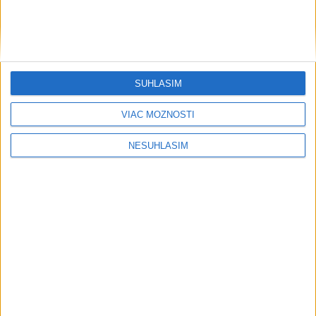
SÚHLASÍM
VIAC MOŽNOSTÍ
NESÚHLASÍM
....