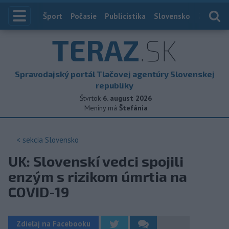
Index
Šport
Počasie
Publicistika
Slovensko
Zahranič
TERAZ
.SK
Spravodajský portál Tlačovej agentúry Slovenskej
republiky
Štvrtok
6. august 2026
Meniny má
Štefánia
< sekcia
Slovensko
UK: Slovenskí vedci spojili
enzým s rizikom úmrtia na
COVID-19
Zdieľaj na Facebooku