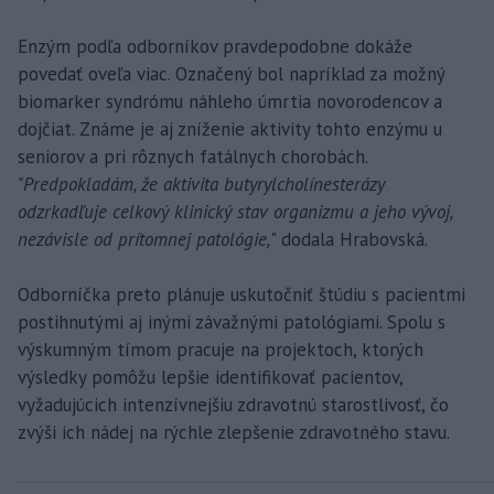
Enzým podľa odborníkov pravdepodobne dokáže
povedať oveľa viac. Označený bol napríklad za možný
biomarker syndrómu náhleho úmrtia novorodencov a
dojčiat. Známe je aj zníženie aktivity tohto enzýmu u
seniorov a pri rôznych fatálnych chorobách.
"Predpokladám, že aktivita butyrylcholínesterázy
odzrkadľuje celkový klinický stav organizmu a jeho vývoj,
nezávisle od prítomnej patológie,
" dodala Hrabovská.
Odborníčka preto plánuje uskutočniť štúdiu s pacientmi
postihnutými aj inými závažnými patológiami. Spolu s
výskumným tímom pracuje na projektoch, ktorých
výsledky pomôžu lepšie identifikovať pacientov,
vyžadujúcich intenzívnejšiu zdravotnú starostlivosť, čo
zvýši ich nádej na rýchle zlepšenie zdravotného stavu.