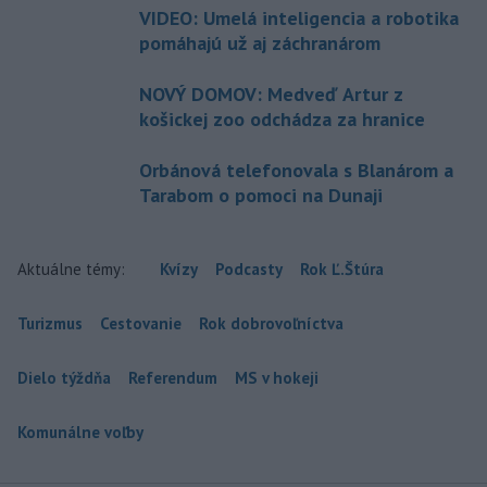
VIDEO: Umelá inteligencia a robotika
pomáhajú už aj záchranárom
NOVÝ DOMOV: Medveď Artur z
košickej zoo odchádza za hranice
Orbánová telefonovala s Blanárom a
Tarabom o pomoci na Dunaji
Aktuálne témy:
Kvízy
Podcasty
Rok Ľ.Štúra
Turizmus
Cestovanie
Rok dobrovoľníctva
Dielo týždňa
Referendum
MS v hokeji
Komunálne voľby