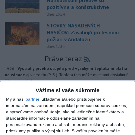
Hormuzskom prielive sú
pozitívne a konštruktívne
dnes 19:24
STOVKY NASADENÝCH
HASIČOV: Zasahujú pri lesnom
požiari v Andalúzii
dnes 17:13
Práve teraz
-
Výstrahy prvého stupňa pred vysokými teplotami platia
19:26
na západe
aj v nedeľu (9. 8.). Teplota tam môže miestami dosiahnuť
33 stupňov Celzia.
Vážime si vaše súkromie
Viac
My a naši
partneri
ukladáme a/alebo pristupujeme k
Videá a prenosy TASR TV
informáciám na zariadení, napríklad pomocou súborov cookies,
a spracúvame osobné údaje, ako sú jedinečné identifikátory a
Deväť Slovákov zabojuje na ME v Paríži
štandardné informácie odosielané zariadením na
o čo najlepšie výsledky
personalizovanú reklamu a obsah, meranie reklamy a obsahu,
prieskumy publika a vývoj služieb.
S vaším povolením môže