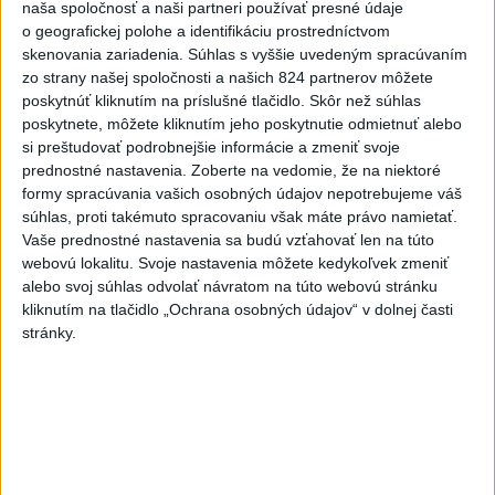
naša spoločnosť a naši partneri používať presné údaje
Viac
o geografickej polohe a identifikáciu prostredníctvom
Najčítanejšie
skenovania zariadenia. Súhlas s vyššie uvedeným spracúvaním
zo strany našej spoločnosti a našich 824 partnerov môžete
6h
24h
7d
poskytnúť kliknutím na príslušné tlačidlo. Skôr než súhlas
poskytnete, môžete kliknutím jeho poskytnutie odmietnuť alebo
Do Bulharska vnikol dron a vybuchol v
1
si preštudovať podrobnejšie informácie a zmeniť svoje
blízkosti hraníc s Rumunskom
prednostné nastavenia.
Zoberte na vedomie, že na niektoré
formy spracúvania vašich osobných údajov nepotrebujeme váš
súhlas, proti takémuto spracovaniu však máte právo namietať.
2
V blízkosti Vojenského technického a skúšobného ústavu
Vaše prednostné nastavenia sa budú vzťahovať len na túto
Záhorie HORÍ
webovú lokalitu. Svoje nastavenia môžete kedykoľvek zmeniť
alebo svoj súhlas odvolať návratom na túto webovú stránku
3
Prehliadka Smoleníc predstaví hradisko, zámok i prírodu
kliknutím na tlačidlo „Ochrana osobných údajov“ v dolnej časti
Malých Karpát
stránky.
4
ČIASTOČNÉ ZATMENIE SLNKA: Pozorovať sa bude dať v
stredu
5
Na Kamzíku v Bratislave v sobotu otvoria nové Šantisko
pre deti