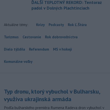
ĎALŠÍ TEPLOTNÝ REKORD: Tentoraz
padol v Dolných Plachtinciach
Aktuálne témy:
Kvízy
Podcasty
Rok Ľ.Štúra
Turizmus
Cestovanie
Rok dobrovoľníctva
Dielo týždňa
Referendum
MS v hokeji
Komunálne voľby
Typ dronu, ktorý vybuchol v Bulharsku,
využíva ukrajinská armáda
Podľa bulharského premiéra Rumena Radeva dron vybuchol v