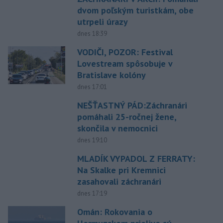
dvom poľským turistkám, obe
utrpeli úrazy
dnes 18:39
VODIČI, POZOR: Festival
Lovestream spôsobuje v
Bratislave kolóny
dnes 17:01
NEŠŤASTNÝ PÁD:Záchranári
pomáhali 25-ročnej žene,
skončila v nemocnici
dnes 19:10
MLADÍK VYPADOL Z FERRATY:
Na Skalke pri Kremnici
zasahovali záchranári
dnes 17:19
Omán: Rokovania o