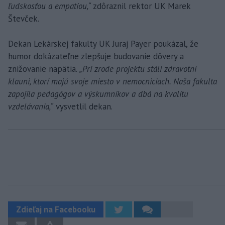
ľudskosťou a empatiou,“
zdôraznil rektor UK Marek
Števček.
Dekan Lekárskej fakulty UK Juraj Payer poukázal, že
humor dokázateľne zlepšuje budovanie dôvery a
znižovanie napätia.
„Pri zrode projektu stáli zdravotní
klauni, ktorí majú svoje miesto v nemocniciach. Naša fakulta
zapojila pedagógov a výskumníkov a dbá na kvalitu
vzdelávania,“
vysvetlil dekan.
Zdieľaj na Facebooku