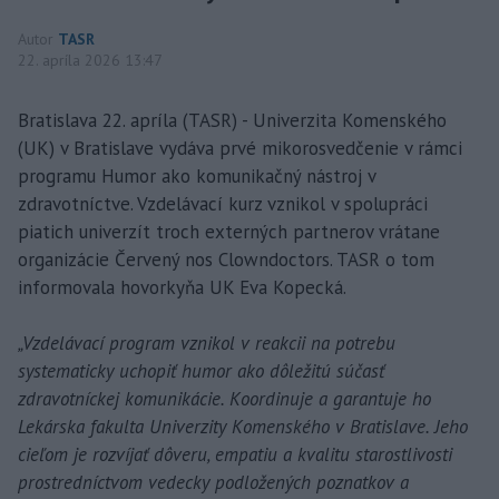
Autor
TASR
22. apríla 2026 13:47
Bratislava 22. apríla (TASR) - Univerzita Komenského
(UK) v Bratislave vydáva prvé mikorosvedčenie v rámci
programu Humor ako komunikačný nástroj v
zdravotníctve. Vzdelávací kurz vznikol v spolupráci
piatich univerzít troch externých partnerov vrátane
organizácie Červený nos Clowndoctors. TASR o tom
informovala hovorkyňa UK Eva Kopecká.
„Vzdelávací program vznikol v reakcii na potrebu
systematicky uchopiť humor ako dôležitú súčasť
zdravotníckej komunikácie. Koordinuje a garantuje ho
Lekárska fakulta Univerzity Komenského v Bratislave. Jeho
cieľom je rozvíjať dôveru, empatiu a kvalitu starostlivosti
prostredníctvom vedecky podložených poznatkov a