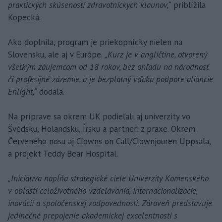
praktických skúseností zdravotníckych klaunov,“
priblížila
Kopecká.
Ako doplnila, program je priekopnícky nielen na
Slovensku, ale aj v Európe.
„Kurz je v angličtine, otvorený
všetkým záujemcom od 18 rokov, bez ohľadu na národnosť
či profesijné zázemie, a je bezplatný vďaka podpore aliancie
Enlight,“
dodala.
Na príprave sa okrem UK podieľali aj univerzity vo
Švédsku, Holandsku, Írsku a partneri z praxe. Okrem
Červeného nosu aj Clowns on Call/Clownjouren Uppsala,
a projekt Teddy Bear Hospital.
„Iniciatíva napĺňa strategické ciele Univerzity Komenského
v oblasti celoživotného vzdelávania, internacionalizácie,
inovácií a spoločenskej zodpovednosti. Zároveň predstavuje
jedinečné prepojenie akademickej excelentnosti s