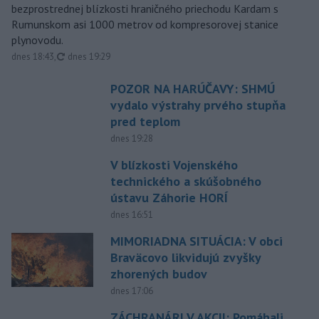
bezprostrednej blízkosti hraničného priechodu Kardam s
Rumunskom asi 1000 metrov od kompresorovej stanice
plynovodu.
aktualizované
dnes 18:43
,
dnes 19:29
POZOR NA HARÚČAVY: SHMÚ
vydalo výstrahy prvého stupňa
pred teplom
dnes 19:28
V blízkosti Vojenského
technického a skúšobného
ústavu Záhorie HORÍ
dnes 16:51
MIMORIADNA SITUÁCIA: V obci
Braväcovo likvidujú zvyšky
zhorených budov
dnes 17:06
ZÁCHRANÁRI V AKCII: Pomáhali