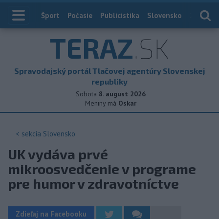
Index
Šport
Počasie
Publicistika
Slovensko
Zahranič
TERAZ
.SK
Spravodajský portál Tlačovej agentúry Slovenskej
republiky
Sobota
8. august 2026
Meniny má
Oskar
< sekcia
Slovensko
UK vydáva prvé
mikroosvedčenie v programe
pre humor v zdravotníctve
Zdieľaj na Facebooku