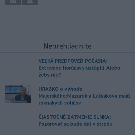
Neprehliadnite
VEĽKÁ PREDPOVEĎ POČASIA:
Extrémne horúčavy ustúpili. Alebo
žeby nie?
HRABKO o výhode
Majerského:Mazurek a Laššáková majú
rovnakých voličov
ČIASTOČNÉ ZATMENIE SLNKA:
Pozorovať sa bude dať v stredu