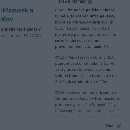
Práve teraz
:Mazurek a
-
Nemecká polícia v piatok
07:42
uviedla, že rozhodnutie pekárky,
ličov
ktorá sa
vybrala navštíviť svojich
dvoch stálych zákazníkov - starší
jsilnejšími kandidátmi
manželský pár - po tom, čo sa u nej
ová (správa, PODCAST,
niekoľko dní neukázali, im
pravdepodobne zachránilo život.
-
Ministerstvo obrany USA
07:12
plánuje tento rok dokončiť prvé
testy
protiraketového systému
Golden Dome (Zlatá kupola) a v roku
2027 uskutočniť letové skúšky.
-
Rokovania medzi Iránom a
07:09
Ománom o situácii v Hormuzskom
prielive
napredujú a Spojené štáty
očakávajú, že dohoda bude uzavretá
čoskoro, uviedol v piatok pre agentúru
Reuters nemenovaný americký
Viac
predstaviteľ, píše TASR.