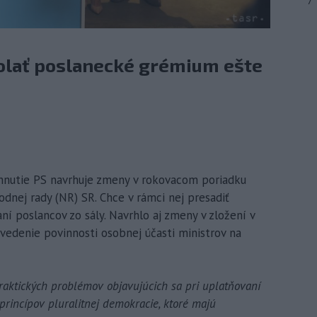
7
olať poslanecké grémium ešte
é hnutie PS navrhuje zmeny v rokovacom poriadku
dnej rady (NR) SR. Chce v rámci nej presadiť
í poslancov zo sály. Navrhlo aj zmeny v zložení v
vedenie povinnosti osobnej účasti ministrov na
raktických problémov objavujúcich sa pri uplatňovaní
princípov pluralitnej demokracie, ktoré majú