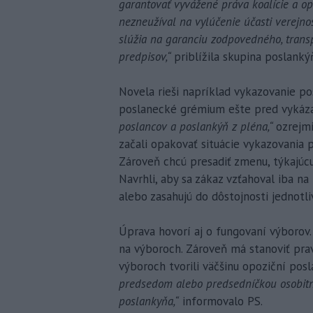
garantovať vyvážené práva koalície a opo
nezneužíval na vylúčenie účasti verejno
slúžia na garanciu zodpovedného, tran
predpisov,“
priblížila skupina poslankýň
Novela rieši napríklad vykazovanie po
poslanecké grémium ešte pred vykáz
poslancov a poslankýň z pléna,“
ozrejmi
začali opakovať situácie vykazovania
Zároveň chcú presadiť zmenu, týkajúc
Navrhli, aby sa zákaz vzťahoval iba na
alebo zasahujú do dôstojnosti jednotli
Úprava hovorí aj o fungovaní výborov.
na výboroch. Zároveň má stanoviť pra
výboroch tvorili väčšinu opoziční posl
predsedom alebo predsedníčkou osobitn
poslankyňa,“
informovalo PS.