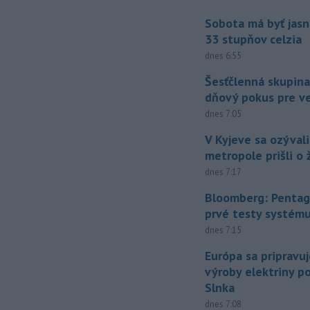
Sobota má byť jasn
33 stupňov celzia
dnes 6:55
Šesťčlenná skupina
dňový pokus pre v
dnes 7:05
V Kyjeve sa ozývali
metropole prišli o ž
dnes 7:17
Bloomberg: Pentag
prvé testy systém
dnes 7:15
Európa sa pripravu
výroby elektriny p
Slnka
dnes 7:08