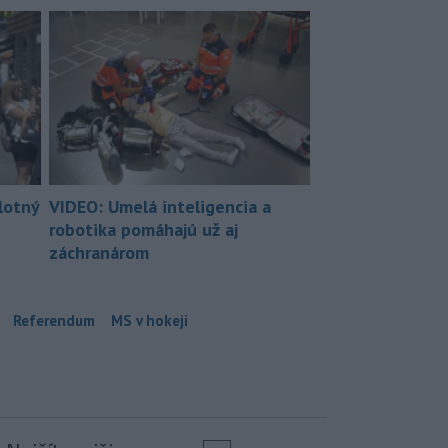
lotný
VIDEO: Umelá inteligencia a
robotika pomáhajú už aj
záchranárom
Referendum
MS v hokeji