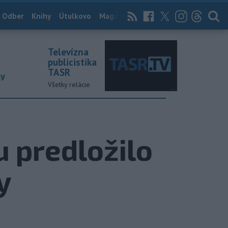
 Odber
Knihy
Útulkovo
Magazín
News Now
Archív
TASR
Televízna
publicistika
TASR
ky
Všetky relácie
 predložilo
y