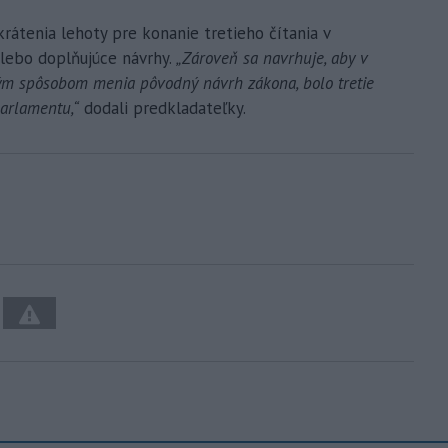
rátenia lehoty pre konanie tretieho čítania v
alebo doplňujúce návrhy.
„Zároveň sa navrhuje, aby v
ným spôsobom menia pôvodný návrh zákona, bolo tretie
parlamentu,“
dodali predkladateľky.