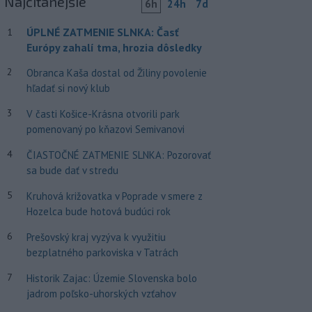
Najčítanejšie
6h
24h
7d
ÚPLNÉ ZATMENIE SLNKA: Časť
1
Európy zahalí tma, hrozia dôsledky
2
Obranca Kaša dostal od Žiliny povolenie
hľadať si nový klub
3
V časti Košice-Krásna otvorili park
pomenovaný po kňazovi Semivanovi
4
ČIASTOČNÉ ZATMENIE SLNKA: Pozorovať
sa bude dať v stredu
5
Kruhová križovatka v Poprade v smere z
Hozelca bude hotová budúci rok
6
Prešovský kraj vyzýva k využitiu
bezplatného parkoviska v Tatrách
7
Historik Zajac: Územie Slovenska bolo
jadrom poľsko-uhorských vzťahov