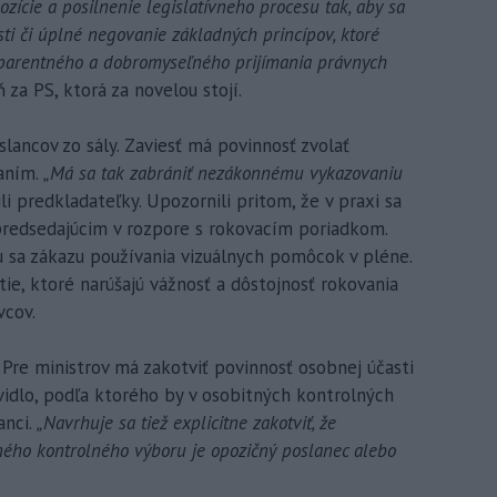
zície a posilnenie legislatívneho procesu tak, aby sa
sti či úplné negovanie základných princípov, ktoré
sparentného a dobromyseľného prijímania právnych
 za PS, ktorá za novelou stojí.
slancov zo sály. Zaviesť má povinnosť zvolať
aním.
„Má sa tak zabrániť nezákonnému vykazovaniu
li predkladateľky. Upozornili pritom, že v praxi sa
 predsedajúcim v rozpore s rokovacím poriadkom.
u sa zákazu používania vizuálnych pomôcok v pléne.
 tie, ktoré narúšajú vážnosť a dôstojnosť rokovania
vcov.
 Pre ministrov má zakotviť povinnosť osobnej účasti
vidlo, podľa ktorého by v osobitných kontrolných
anci.
„Navrhuje sa tiež explicitne zakotviť, že
ého kontrolného výboru je opozičný poslanec alebo