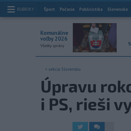
RUBRIKY
Index
Šport
Počasie
Publicistika
Slovensko
Komunálne
voľby 2026
S
Všetky správy
< sekcia
Slovensko
Úpravu roko
i PS, rieši 