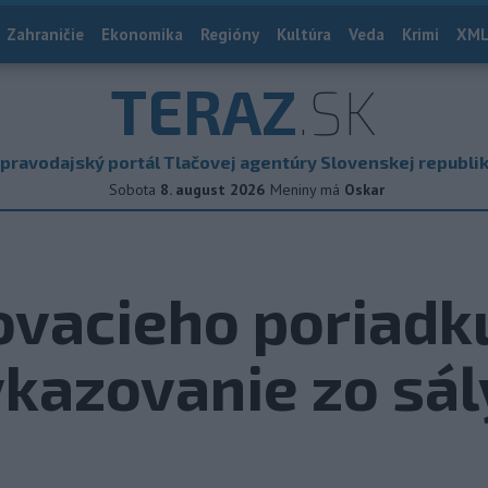
Zahraničie
Ekonomika
Regióny
Kultúra
Veda
Krimi
XML
TERAZ
.SK
pravodajský portál Tlačovej agentúry Slovenskej republi
Sobota
8. august 2026
Meniny má
Oskar
vacieho poriadku
vykazovanie zo sál