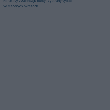
Horúčavy vystriedajú búrky: Výstrahy vydali
vo viacerých okresoch