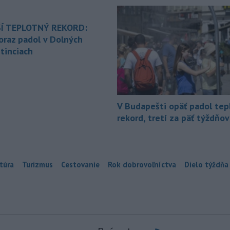
Í TEPLOTNÝ REKORD:
oraz padol v Dolných
tinciach
V Budapešti opäť padol tep
rekord, tretí za päť týždňov
túra
Turizmus
Cestovanie
Rok dobrovoľníctva
Dielo týždňa