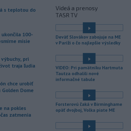
Videá a prenosy
á s teplotou do
-
Úrady vo východnej Číne v
07:01
TASR TV
sobotu zatvorili školy a mnohé
turistické
lokality v reakcii na tajfún
Dolphin, ktorý sa blíži k pevnine. TASR
 ukončila 100-
o tom informuje na základe správy
Deväť Slovákov zabojuje na ME
agentúry AP.
esmírne misie
v Paríži o čo najlepšie výsledky
-
Taliansky tenista Matteo
21:30
Arnaldi vypadol na turnaji ATP
 výbuchy, pri
Masters 1000
v Montreale už v 3.
ivot traja ľudia
VIDEO: Pri pamätníku Hartmuta
kole dvojhry.
Tautza odhalili nové
informačné tabule
-
Pri požiari lesného porastu v
20:18
ón chce urobiť
Trstíne v okrese Trnava zasahuje
u Golden Dome
takmer 50 hasičov.
-
Vláda Konžskej
Forsterovú čaká v Birminghame
20:01
je na pokles
demokratickej republiky (KDR) v
opäť dvojboj, Volka piate ME
očas zatmenia
piatok oznámila,
že preverí, či sa v
zásielkach oxidu kobaltnatého
vyvážaných do Číny nachádza urán.