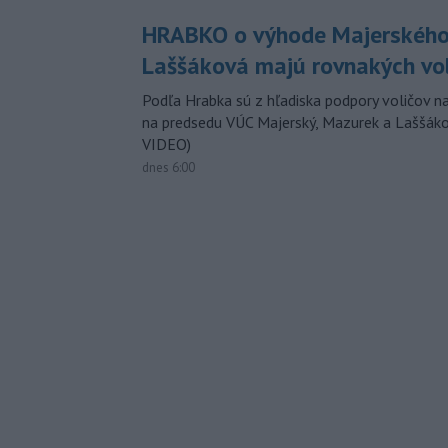
HRABKO o výhode Majerského
Laššáková majú rovnakých vo
Podľa Hrabka sú z hľadiska podpory voličov na
na predsedu VÚC Majerský, Mazurek a Laššák
VIDEO)
dnes 6:00