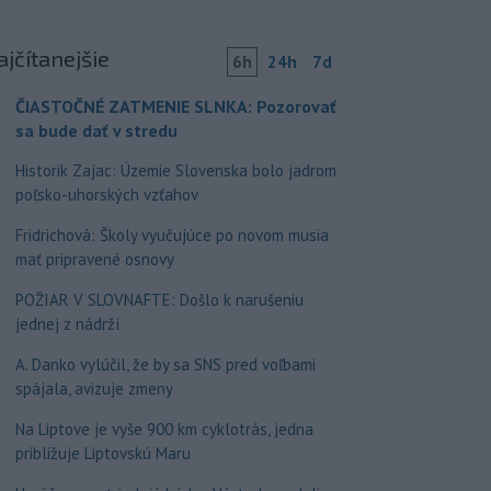
ajčítanejšie
6h
24h
7d
ČIASTOČNÉ ZATMENIE SLNKA: Pozorovať
sa bude dať v stredu
Historik Zajac: Územie Slovenska bolo jadrom
poľsko-uhorských vzťahov
Fridrichová: Školy vyučujúce po novom musia
mať pripravené osnovy
POŽIAR V SLOVNAFTE: Došlo k narušeniu
jednej z nádrží
A. Danko vylúčil, že by sa SNS pred voľbami
spájala, avizuje zmeny
Na Liptove je vyše 900 km cyklotrás, jedna
približuje Liptovskú Maru