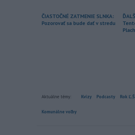
ČIASTOČNÉ ZATMENIE SLNKA:
ĎALŠ
Pozorovať sa bude dať v stredu
Tent
Plach
Aktuálne témy:
Kvízy
Podcasty
Rok Ľ.Š
Komunálne voľby