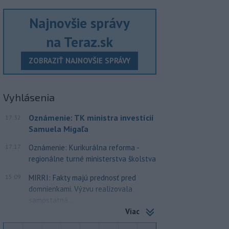
Najnovšie správy
na Teraz.sk
ZOBRAZIŤ NAJNOVŠIE SPRÁVY
Vyhlásenia
Oznámenie: TK ministra investícií
17:32
Samuela Migaľa
17:17
Oznámenie: Kurikurálna reforma -
regionálne turné ministerstva školstva
15:09
MIRRI: Fakty majú prednosť pred
domnienkami. Výzvu realizovala
samostatná...
Viac