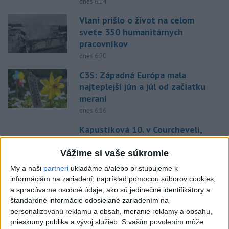
dnes 6:14
Vlani prišlo o život na celom
svete 350 humanitárnych
pracovníkov
dnes 6:20
C3S: Západná Európa mala
najteplejší jún a júl od začiatku
meraní
dnes 6:16
Kapustíková 10. v Courcheveli,
vytvorila slovenský rekord
Vážime si vaše súkromie
dnes 8:02
My a naši
partneri
ukladáme a/alebo pristupujeme k
Skalica prelomila žilinskú
informáciám na zariadení, napríklad pomocou súborov cookies,
kliatbu, zažíva historicky
a spracúvame osobné údaje, ako sú jedinečné identifikátory a
najlepší štart
štandardné informácie odosielané zariadením na
dnes 7:44
personalizovanú reklamu a obsah, meranie reklamy a obsahu,
prieskumy publika a vývoj služieb.
S vaším povolením môže
Práve teraz