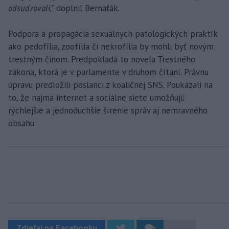
odsudzovali,"
doplnil Bernaťák.
Podpora a propagácia sexuálnych patologických praktík
ako pedofília, zoofília či nekrofília by mohli byť novým
trestným činom. Predpokladá to novela Trestného
zákona, ktorá je v parlamente v druhom čítaní. Právnu
úpravu predložili poslanci z koaličnej SNS. Poukázali na
to, že najmä internet a sociálne siete umožňujú
rýchlejšie a jednoduchšie šírenie správ aj nemravného
obsahu.
Zdieľaj na Facebooku