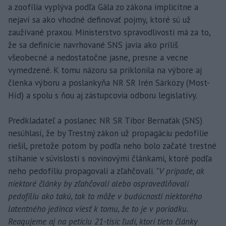
a zoofília vyplýva podľa Gála zo zákona implicitne a
nejaví sa ako vhodné definovať pojmy, ktoré sú už
zaužívané praxou. Ministerstvo spravodlivosti má za to,
že sa definície navrhované SNS javia ako príliš
všeobecné a nedostatočne jasne, presne a vecne
vymedzené. K tomu názoru sa priklonila na výbore aj
členka výboru a poslankyňa NR SR Irén Sárközy (Most-
Híd) a spolu s ňou aj zástupcovia odboru legislatívy.
Predkladateľ a poslanec NR SR Tibor Bernaťák (SNS)
nesúhlasí, že by Trestný zákon už propagáciu pedofílie
riešil, pretože potom by podľa neho bolo začaté trestné
stíhanie v súvislosti s novinovými článkami, ktoré podľa
neho pedofíliu propagovali a zľahčovali. "
V prípade, ak
niektoré články by zľahčovali alebo ospravedlňovali
pedofíliu ako takú, tak to môže v budúcnosti niektorého
latentného jedinca viesť k tomu, že to je v poriadku.
Reagujeme aj na petíciu 21-tisíc ľudí, ktorí tieto články