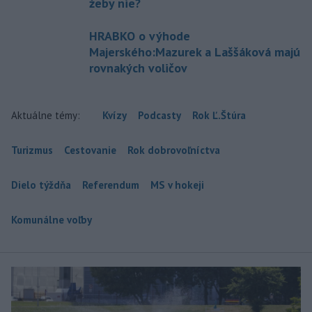
žeby nie?
HRABKO o výhode
Majerského:Mazurek a Laššáková majú
rovnakých voličov
Aktuálne témy:
Kvízy
Podcasty
Rok Ľ.Štúra
Turizmus
Cestovanie
Rok dobrovoľníctva
Dielo týždňa
Referendum
MS v hokeji
Komunálne voľby