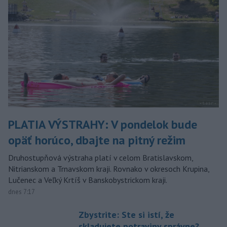
PLATIA VÝSTRAHY: V pondelok bude
opäť horúco, dbajte na pitný režim
Druhostupňová výstraha platí v celom Bratislavskom,
Nitrianskom a Trnavskom kraji. Rovnako v okresoch Krupina,
Lučenec a Veľký Krtíš v Banskobystrickom kraji.
dnes 7:17
Zbystrite: Ste si istí, že
skladujete potraviny správne?