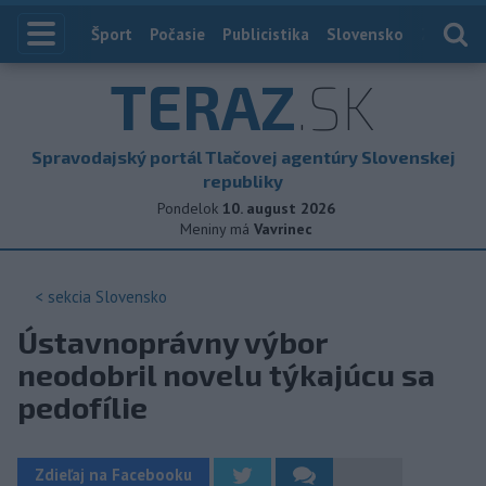
Index
Šport
Počasie
Publicistika
Slovensko
Zahranič
TERAZ
.SK
Spravodajský portál Tlačovej agentúry Slovenskej
republiky
Pondelok
10. august 2026
Meniny má
Vavrinec
< sekcia
Slovensko
Ústavnoprávny výbor
neodobril novelu týkajúcu sa
pedofílie
Zdieľaj na Facebooku