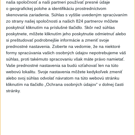
naša spoločnosť a naši partneri používať presné údaje
o geografickej polohe a identifikáciu prostredníctvom
-
Slovenská reprezentantka v skokoch na lyžiach Kira
08:02
skenovania zariadenia. Súhlas s vyššie uvedeným spracúvaním
Mária Kapustíková
dosiahla životný úspech. Na podujatí letnej
zo strany našej spoločnosti a našich 824 partnerov môžete
Grand Prix vo francúzskom Courcheveli obsadila desiate miesto,
poskytnúť kliknutím na príslušné tlačidlo. Skôr než súhlas
pričom v druhom kole vytvorila výkonom 124,5 m nový oficiálny
poskytnete, môžete kliknutím jeho poskytnutie odmietnuť alebo
ženský slovenský rekord.
si preštudovať podrobnejšie informácie a zmeniť svoje
prednostné nastavenia.
Zoberte na vedomie, že na niektoré
Viac
formy spracúvania vašich osobných údajov nepotrebujeme váš
Videá a prenosy TASR TV
súhlas, proti takémuto spracovaniu však máte právo namietať.
Vaše prednostné nastavenia sa budú vzťahovať len na túto
Deväť Slovákov zabojuje na ME v Paríži
webovú lokalitu. Svoje nastavenia môžete kedykoľvek zmeniť
o čo najlepšie výsledky
alebo svoj súhlas odvolať návratom na túto webovú stránku
kliknutím na tlačidlo „Ochrana osobných údajov“ v dolnej časti
stránky.
Viac
Najčítanejšie
6h
24h
7d
MLADÍK VYPADOL Z FERRATY: Na Skalke
1