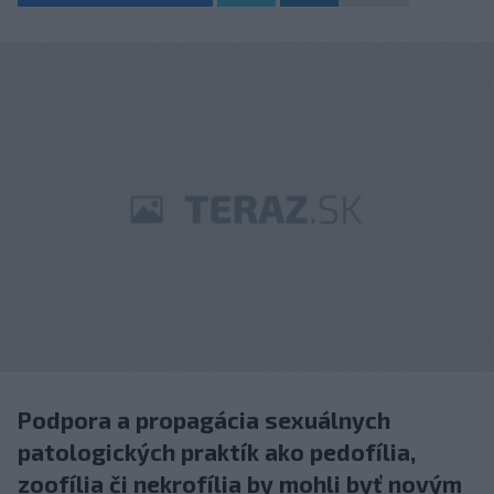
Podpora a propagácia sexuálnych
patologických praktík ako pedofília,
zoofília či nekrofília by mohli byť novým