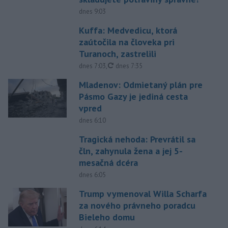
dnes 9:03
Kuffa: Medvedicu, ktorá
zaútočila na človeka pri
Turanoch, zastrelili
aktualizované
dnes 7:03
,
dnes 7:35
Mladenov: Odmietaný plán pre
Pásmo Gazy je jediná cesta
vpred
dnes 6:10
Tragická nehoda: Prevrátil sa
čln, zahynula žena a jej 5-
mesačná dcéra
dnes 6:05
Trump vymenoval Willa Scharfa
za nového právneho poradcu
Bieleho domu