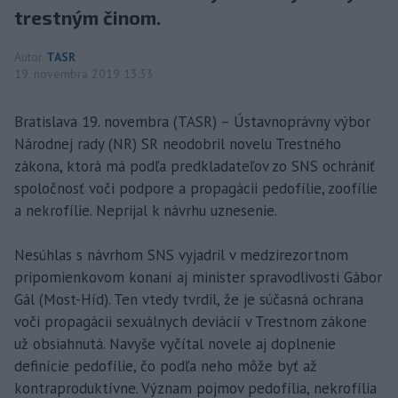
trestným činom.
Autor
TASR
19. novembra 2019 13:33
Bratislava 19. novembra (TASR) – Ústavnoprávny výbor
Národnej rady (NR) SR neodobril novelu Trestného
zákona, ktorá má podľa predkladateľov zo SNS ochrániť
spoločnosť voči podpore a propagácii pedofílie, zoofílie
a nekrofílie. Neprijal k návrhu uznesenie.
Nesúhlas s návrhom SNS vyjadril v medzirezortnom
pripomienkovom konaní aj minister spravodlivosti Gábor
Gál (Most-Híd). Ten vtedy tvrdil, že je súčasná ochrana
voči propagácii sexuálnych deviácií v Trestnom zákone
už obsiahnutá. Navyše vyčítal novele aj doplnenie
definície pedofílie, čo podľa neho môže byť až
kontraproduktívne. Význam pojmov pedofília, nekrofília