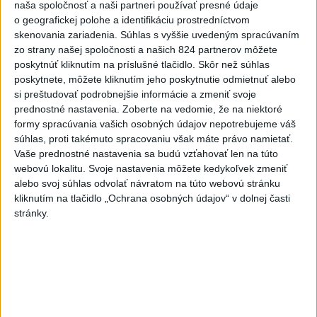
naša spoločnosť a naši partneri používať presné údaje
O Haraslína má záujem
o geografickej polohe a identifikáciu prostredníctvom
saudskoarabský Al-Fateh
skenovania zariadenia. Súhlas s vyššie uvedeným spracúvaním
dnes 10:44
zo strany našej spoločnosti a našich 824 partnerov môžete
poskytnúť kliknutím na príslušné tlačidlo. Skôr než súhlas
Práve teraz
poskytnete, môžete kliknutím jeho poskytnutie odmietnuť alebo
si preštudovať podrobnejšie informácie a zmeniť svoje
-
Podporu kandidatúre Slovenskej republiky na nestále
12:49
prednostné nastavenia.
Zoberte na vedomie, že na niektoré
členstvo
v Bezpečnostnej rade Organizácie Spojených národov
formy spracúvania vašich osobných údajov nepotrebujeme váš
(OSN) na roky 2028 až 2029 písomne vyjadrilo už 123 zo 193
súhlas, proti takémuto spracovaniu však máte právo namietať.
členských štátov OSN.
Vaše prednostné nastavenia sa budú vzťahovať len na túto
webovú lokalitu. Svoje nastavenia môžete kedykoľvek zmeniť
alebo svoj súhlas odvolať návratom na túto webovú stránku
Viac
Videá a prenosy TASR TV
kliknutím na tlačidlo „Ochrana osobných údajov“ v dolnej časti
stránky.
Deväť Slovákov zabojuje na ME v Paríži
o čo najlepšie výsledky
Viac
Najčítanejšie