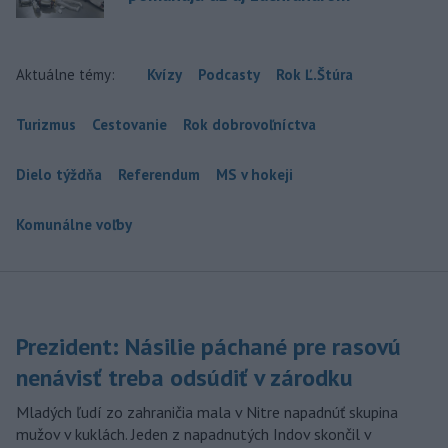
Aktuálne témy:
Kvízy
Podcasty
Rok Ľ.Štúra
Turizmus
Cestovanie
Rok dobrovoľníctva
Dielo týždňa
Referendum
MS v hokeji
Komunálne voľby
Prezident: Násilie páchané pre rasovú
nenávisť treba odsúdiť v zárodku
Mladých ľudí zo zahraničia mala v Nitre napadnúť skupina
mužov v kuklách. Jeden z napadnutých Indov skončil v