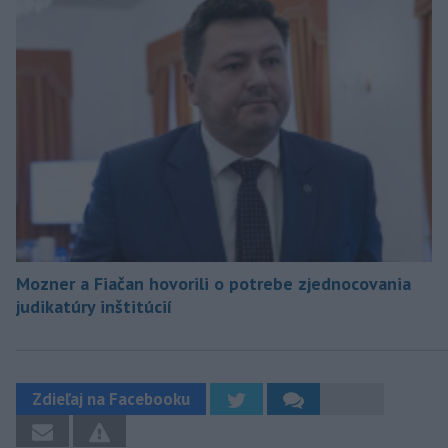
Mozner a Fiačan hovorili o potrebe zjednocovania
judikatúry inštitúcií
Zdieľaj na Facebooku