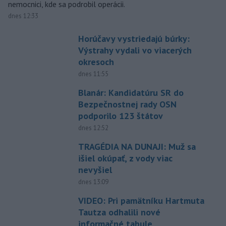
nemocnici, kde sa podrobil operácii.
dnes 12:33
Horúčavy vystriedajú búrky:
Výstrahy vydali vo viacerých
okresoch
dnes 11:55
Blanár: Kandidatúru SR do
Bezpečnostnej rady OSN
podporilo 123 štátov
dnes 12:52
TRAGÉDIA NA DUNAJI: Muž sa
išiel okúpať, z vody viac
nevyšiel
dnes 13:09
VIDEO: Pri pamätníku Hartmuta
Tautza odhalili nové
informačné tabule