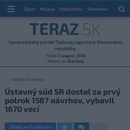
Index
Šport
Počasie
Publicistika
Slovensko
Zahranič
TERAZ
.SK
Spravodajský portál Tlačovej agentúry Slovenskej
republiky
Piatok
7. august 2026
Meniny má
Štefánia
< sekcia
Slovensko
Ústavný súd SR dostal za prvý
polrok 1587 návrhov, vybavil
1670 vecí
Zdieľaj na Facebooku