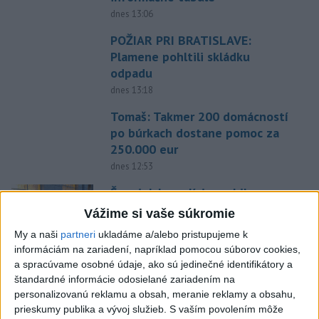
dnes 13:06
POŽIAR PRI BRATISLAVE:
Plamene pohltili skládku
odpadu
dnes 13:18
Tomaš: Takmer 200 domácností
po búrkach dostane pomoc za
250.000 eur
dnes 12:53
Španielska polícia rozbila
skupinu pašerákov a
Vážime si vaše súkromie
prevádzačov
My a naši
partneri
ukladáme a/alebo pristupujeme k
dnes 12:39
informáciám na zariadení, napríklad pomocou súborov cookies,
a spracúvame osobné údaje, ako sú jedinečné identifikátory a
Forsterovú čaká v Birminghame
štandardné informácie odosielané zariadením na
opäť dvojboj, Volka piate ME
personalizovanú reklamu a obsah, meranie reklamy a obsahu,
dnes 11:43
prieskumy publika a vývoj služieb.
S vaším povolením môže