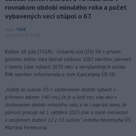
rovnakom období minulého roka a počet
vybavených vecí stúpol o 67.
Autor
TASR
10. júla 2025 17:01
Košice 10. júla (TASR) - Ústavný súd (ÚS) SR v prvom
polroku tohto roka dostal celkovo 1587 návrhov, zároveň
v tomto čase vybavil 1670 vecí a nevybavených ostalo
946 návrhov. Informovala o tom Kancelária ÚS SR.
„Každý zo sudcov ÚS v sledovanom období vybavil v
priemere takmer 140 vecí, čo je o šesť vecí viac ako v
sledovanom období minulého roka, a to i napriek tomu, že
plénum pracuje od 1. októbra 2023 (rok a osem mesiacov)
v neúplnom zložení 12 z 13 sudcov,“
uviedla hovorkyňa ÚS
Martina Ferencová.