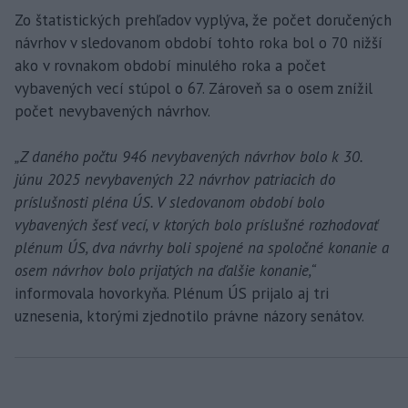
Zo štatistických prehľadov vyplýva, že počet doručených
návrhov v sledovanom období tohto roka bol o 70 nižší
ako v rovnakom období minulého roka a počet
vybavených vecí stúpol o 67. Zároveň sa o osem znížil
počet nevybavených návrhov.
„Z daného počtu 946 nevybavených návrhov bolo k 30.
júnu 2025 nevybavených 22 návrhov patriacich do
príslušnosti pléna ÚS. V sledovanom období bolo
vybavených šesť vecí, v ktorých bolo príslušné rozhodovať
plénum ÚS, dva návrhy boli spojené na spoločné konanie a
osem návrhov bolo prijatých na ďalšie konanie,“
informovala hovorkyňa. Plénum ÚS prijalo aj tri
uznesenia, ktorými zjednotilo právne názory senátov.