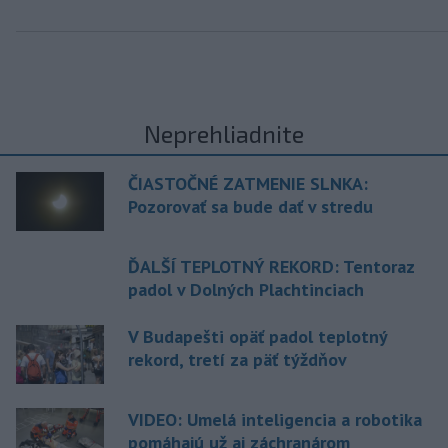
Neprehliadnite
ČIASTOČNÉ ZATMENIE SLNKA:
Pozorovať sa bude dať v stredu
ĎALŠÍ TEPLOTNÝ REKORD: Tentoraz
padol v Dolných Plachtinciach
V Budapešti opäť padol teplotný
rekord, tretí za päť týždňov
VIDEO: Umelá inteligencia a robotika
pomáhajú už aj záchranárom