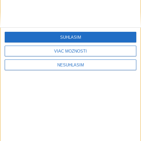
....
SÚHLASÍM
VIAC MOŽNOSTÍ
NESÚHLASÍM
....