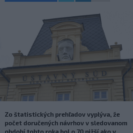
Zo štatistických prehľadov vyplýva, že
počet doručených návrhov v sledovanom
období tohto roka bol o 70 nižší ako v