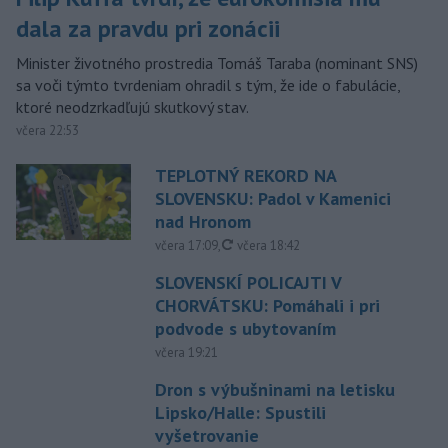
dala za pravdu pri zonácii
Minister životného prostredia Tomáš Taraba (nominant SNS)
sa voči týmto tvrdeniam ohradil s tým, že ide o fabulácie,
ktoré neodzrkadľujú skutkový stav.
včera 22:53
TEPLOTNÝ REKORD NA
SLOVENSKU: Padol v Kamenici
nad Hronom
aktualizované
včera 17:09
,
včera 18:42
SLOVENSKÍ POLICAJTI V
CHORVÁTSKU: Pomáhali i pri
podvode s ubytovaním
včera 19:21
Dron s výbušninami na letisku
Lipsko/Halle: Spustili
vyšetrovanie