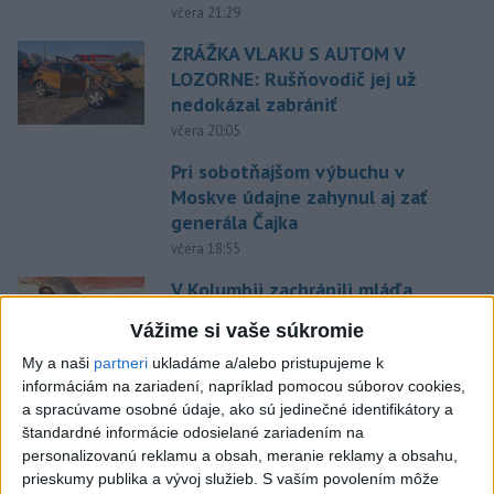
včera 21:29
ZRÁŽKA VLAKU S AUTOM V
LOZORNE: Rušňovodič jej už
nedokázal zabrániť
včera 20:05
Pri sobotňajšom výbuchu v
Moskve údajne zahynul aj zať
generála Čajka
včera 18:55
V Kolumbii zachránili mláďa
zatúlaného hrocha z
Vážime si vaše súkromie
Escobarovho stáda
My a naši
partneri
ukladáme a/alebo pristupujeme k
včera 19:32
informáciám na zariadení, napríklad pomocou súborov cookies,
Wesemann ovládol skoky z 3 m
a spracúvame osobné údaje, ako sú jedinečné identifikátory a
dosky a má druhé zlato
štandardné informácie odosielané zariadením na
personalizovanú reklamu a obsah, meranie reklamy a obsahu,
včera 21:37
prieskumy publika a vývoj služieb.
S vaším povolením môže