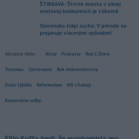
ŠTIBRAVÁ: Štvrté miesto v silnej
svetovej konkurencii je výborné
Slovensko trápi sucho: V prírode sa
prejavuje viacerými spôsobmi
Aktuálne témy:
Kvízy
Podcasty
Rok Ľ.Štúra
Turizmus
Cestovanie
Rok dobrovoľníctva
Dielo týždňa
Referendum
MS v hokeji
Komunálne voľby
Filip Kuffa tvrdí, že eurokomisia mu