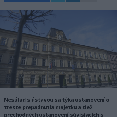
Nesúlad s ústavou sa týka ustanovení o
treste prepadnutia majetku a tiež
prechodných ustanovení súvisiacich s