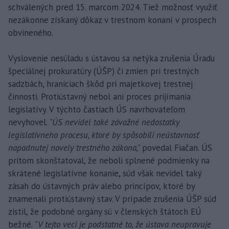
schválených pred 15. marcom 2024. Tiež možnosť využiť
nezákonne získaný dôkaz v trestnom konaní v prospech
obvineného.
Vyslovenie nesúladu s ústavou sa netýka zrušenia Úradu
špeciálnej prokuratúry (ÚŠP) či zmien pri trestných
sadzbách, hraniciach škôd pri majetkovej trestnej
činnosti. Protiústavný nebol ani proces prijímania
legislatívy. V týchto častiach ÚS navrhovateľom
nevyhovel.
"ÚS nevidel také závažné nedostatky
legislatívneho procesu, ktoré by spôsobili neústavnosť
napadnutej novely trestného zákona,"
povedal Fiačan. ÚS
pritom skonštatoval, že neboli splnené podmienky na
skrátené legislatívne konanie, súd však nevidel taký
zásah do ústavných práv alebo princípov, ktoré by
znamenali protiústavný stav. V prípade zrušenia ÚŠP súd
zistil, že podobné orgány sú v členských štátoch EÚ
bežné.
"V tejto veci je podstatné to, že ústava neupravuje