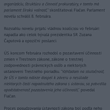
organizáciu, štruktúru a činnosť prokuratúry, v tomto má
parlament širokú voľnosť,
" skonštatoval Fiačan. Parlament
novelu schválil 8. februára.
Rozsiahlu novelu prijatú vládnou koalíciou vo februári
napadla ako celok bývalá prezidentka SR Zuzana
Čaputová a opoziční poslanci.
ÚS koncom februára rozhodol o pozastavení účinnosti
zmien v Trestnom zákone, zákone o trestnej
zodpovednosti právnických osôb a niektorých
ustanovení Trestného poriadku. "
Vzhľadom na skutočnosť,
že ÚS v tomto náleze dospel k záveru o nesúlade
niektorých častí napadnutého zákona s ústavou, sa potvrdila
opodstatnenosť pozastavenia jeho účinnosti,"
povedal
Fiačan.
Proces posudzovania ústavnosti zákona bol podľa neho