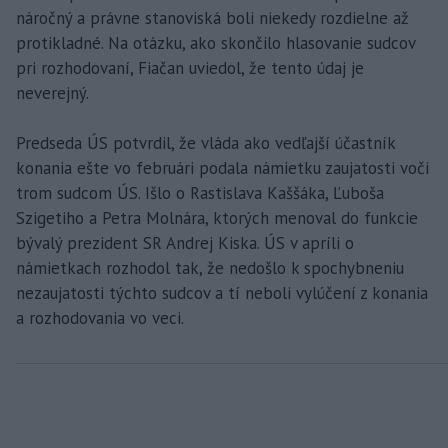
náročný a právne stanoviská boli niekedy rozdielne až
protikladné. Na otázku, ako skončilo hlasovanie sudcov
pri rozhodovaní, Fiačan uviedol, že tento údaj je
neverejný.
Predseda ÚS potvrdil, že vláda ako vedľajší účastník
konania ešte vo februári podala námietku zaujatosti voči
trom sudcom ÚS. Išlo o Rastislava Kaššáka, Ľuboša
Szigetiho a Petra Molnára, ktorých menoval do funkcie
bývalý prezident SR Andrej Kiska. ÚS v apríli o
námietkach rozhodol tak, že nedošlo k spochybneniu
nezaujatosti týchto sudcov a tí neboli vylúčení z konania
a rozhodovania vo veci.