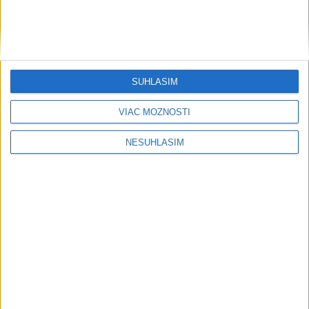
SÚHLASÍM
VIAC MOŽNOSTÍ
NESÚHLASÍM
....