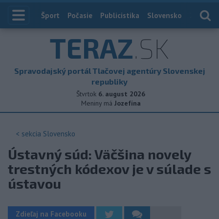
Index
Šport
Počasie
Publicistika
Slovensko
Zahranič
TERAZ
.SK
Spravodajský portál Tlačovej agentúry Slovenskej
republiky
Štvrtok
6. august 2026
Meniny má
Jozefína
< sekcia
Slovensko
Ústavný súd: Väčšina novely
trestných kódexov je v súlade s
ústavou
Zdieľaj na Facebooku