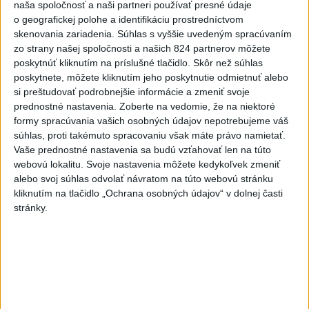
naša spoločnosť a naši partneri používať presné údaje
Gutová-Behramiová definitívne
o geografickej polohe a identifikáciu prostredníctvom
ukončila kariéru
skenovania zariadenia. Súhlas s vyššie uvedeným spracúvaním
včera 19:17
zo strany našej spoločnosti a našich 824 partnerov môžete
poskytnúť kliknutím na príslušné tlačidlo. Skôr než súhlas
Európske ligy vyzvali na
poskytnete, môžete kliknutím jeho poskytnutie odmietnuť alebo
reformu riadenia FIFA
si preštudovať podrobnejšie informácie a zmeniť svoje
včera 18:49
prednostné nastavenia.
Zoberte na vedomie, že na niektoré
formy spracúvania vašich osobných údajov nepotrebujeme váš
Práve teraz
súhlas, proti takémuto spracovaniu však máte právo namietať.
Vaše prednostné nastavenia sa budú vzťahovať len na túto
-
Štátny tajomník ministerstva životného prostredia Filip
22:44
webovú lokalitu. Svoje nastavenia môžete kedykoľvek zmeniť
Kuffa tvrdí,
že mu Európska komisia (EK) dala za pravdu v súvislosti
alebo svoj súhlas odvolať návratom na túto webovú stránku
s vládnou pripomienkou k zonáciám národných parkov (NP) a naďalej
kliknutím na tlačidlo „Ochrana osobných údajov“ v dolnej časti
je tak ohrozených 450 miliónov eur z plánu obnovy.
stránky.
Viac
Videá a prenosy TASR TV
TK Ministra spravodlivosti SR B.
Suska