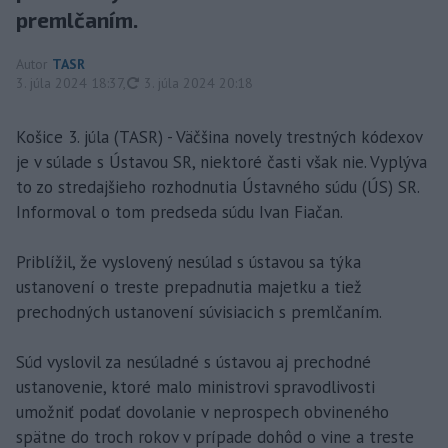
premlčaním.
Autor
TASR
aktualizované
3. júla 2024 18:37
,
3. júla 2024 20:18
Košice 3. júla (TASR) - Väčšina novely trestných kódexov
je v súlade s Ústavou SR, niektoré časti však nie. Vyplýva
to zo stredajšieho rozhodnutia Ústavného súdu (ÚS) SR.
Informoval o tom predseda súdu Ivan Fiačan.
Priblížil, že vyslovený nesúlad s ústavou sa týka
ustanovení o treste prepadnutia majetku a tiež
prechodných ustanovení súvisiacich s premlčaním.
Súd vyslovil za nesúladné s ústavou aj prechodné
ustanovenie, ktoré malo ministrovi spravodlivosti
umožniť podať dovolanie v neprospech obvineného
spätne do troch rokov v prípade dohôd o vine a treste