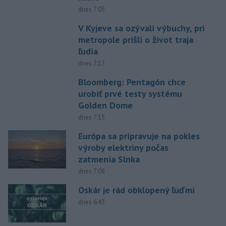
dnes 7:05
V Kyjeve sa ozývali výbuchy, pri
metropole prišli o život traja
ľudia
dnes 7:17
Bloomberg: Pentagón chce
urobiť prvé testy systému
Golden Dome
dnes 7:15
Európa sa pripravuje na pokles
výroby elektriny počas
zatmenia Slnka
dnes 7:08
Oskár je rád obklopený ľuďmi
dnes 6:43