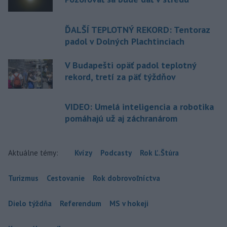
ĎALŠÍ TEPLOTNÝ REKORD: Tentoraz
padol v Dolných Plachtinciach
V Budapešti opäť padol teplotný
rekord, tretí za päť týždňov
VIDEO: Umelá inteligencia a robotika
pomáhajú už aj záchranárom
Aktuálne témy:
Kvízy
Podcasty
Rok Ľ.Štúra
Turizmus
Cestovanie
Rok dobrovoľníctva
Dielo týždňa
Referendum
MS v hokeji