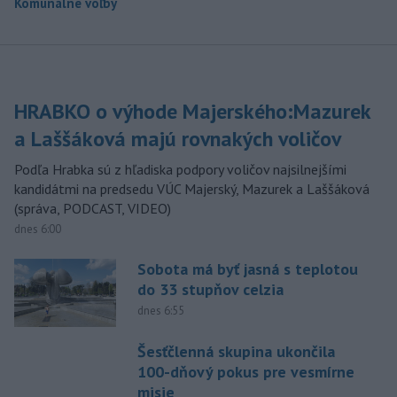
Komunálne voľby
HRABKO o výhode Majerského:Mazurek
a Laššáková majú rovnakých voličov
Podľa Hrabka sú z hľadiska podpory voličov najsilnejšími
kandidátmi na predsedu VÚC Majerský, Mazurek a Laššáková
(správa, PODCAST, VIDEO)
dnes 6:00
Sobota má byť jasná s teplotou
do 33 stupňov celzia
dnes 6:55
Šesťčlenná skupina ukončila
100-dňový pokus pre vesmírne
misie