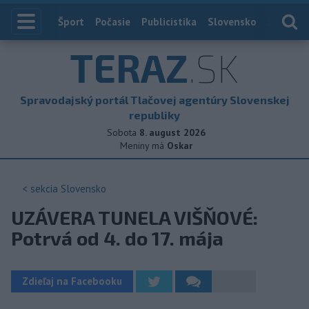
Index
Šport
Počasie
Publicistika
Slovensko
Zahranič
TERAZ
.SK
Spravodajský portál Tlačovej agentúry Slovenskej
republiky
Sobota
8. august 2026
Meniny má
Oskar
< sekcia
Slovensko
UZÁVERA TUNELA VIŠŇOVÉ:
Potrvá od 4. do 17. mája
Zdieľaj na Facebooku