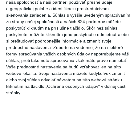
naša spoločnosť a naši partneri používať presné údaje
4
V časti Košice-Krásna otvorili park pomenovaný po
o geografickej polohe a identifikáciu prostredníctvom
kňazovi Semivanovi
skenovania zariadenia. Súhlas s vyššie uvedeným spracúvaním
zo strany našej spoločnosti a našich 824 partnerov môžete
5
Kruhová križovatka v Poprade v smere z Hozelca bude
poskytnúť kliknutím na príslušné tlačidlo. Skôr než súhlas
hotová budúci rok
poskytnete, môžete kliknutím jeho poskytnutie odmietnuť alebo
si preštudovať podrobnejšie informácie a zmeniť svoje
6
Prešovský kraj vyzýva k využitiu bezplatného parkoviska v
prednostné nastavenia.
Zoberte na vedomie, že na niektoré
Tatrách
formy spracúvania vašich osobných údajov nepotrebujeme váš
súhlas, proti takémuto spracovaniu však máte právo namietať.
7
Fridrichová: Školy vyučujúce po novom musia mať
Vaše prednostné nastavenia sa budú vzťahovať len na túto
pripravené osnovy
webovú lokalitu. Svoje nastavenia môžete kedykoľvek zmeniť
alebo svoj súhlas odvolať návratom na túto webovú stránku
kliknutím na tlačidlo „Ochrana osobných údajov“ v dolnej časti
Najnovšie správy na Teraz.sk
stránky.
Vyhlásenia
Priame prenosy z Národnej rady SR