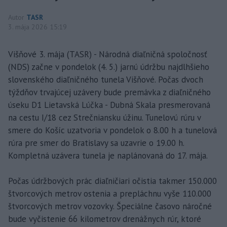
Autor
TASR
3. mája 2026 15:19
Višňové 3. mája (TASR) - Národná diaľničná spoločnosť
(NDS) začne v pondelok (4. 5.) jarnú údržbu najdlhšieho
slovenského diaľničného tunela Višňové. Počas dvoch
týždňov trvajúcej uzávery bude premávka z diaľničného
úseku D1 Lietavská Lúčka - Dubná Skala presmerovaná
na cestu I/18 cez Strečniansku úžinu. Tunelovú rúru v
smere do Košíc uzatvoria v pondelok o 8.00 h a tunelová
rúra pre smer do Bratislavy sa uzavrie o 19.00 h.
Kompletná uzávera tunela je naplánovaná do 17. mája.
Počas údržbových prác diaľničiari očistia takmer 150.000
štvorcových metrov ostenia a prepláchnu vyše 110.000
štvorcových metrov vozovky. Špeciálne časovo náročné
bude vyčistenie 66 kilometrov drenážnych rúr, ktoré