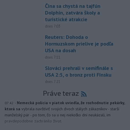
Čína sa chystá na tajfún
Dolphin, zatvára školy a
turistické atrakcie
dnes 7:03
Reuters: Dohoda o
Hormuzskom prielive je podľa
USA na dosah
dnes 7:11
Slováci prehrali v semifinále s
USA 2:5, o bronz proti Fínsku
dnes 7:21
Práve teraz
-
Nemecká polícia v piatok uviedla, že rozhodnutie pekárky,
07:42
ktorá sa
vybrala navštíviť svojich dvoch stálych zákazníkov - starší
manželský pár - po tom, čo sa u nej niekoľko dní neukázali, im
pravdepodobne zachránilo život.