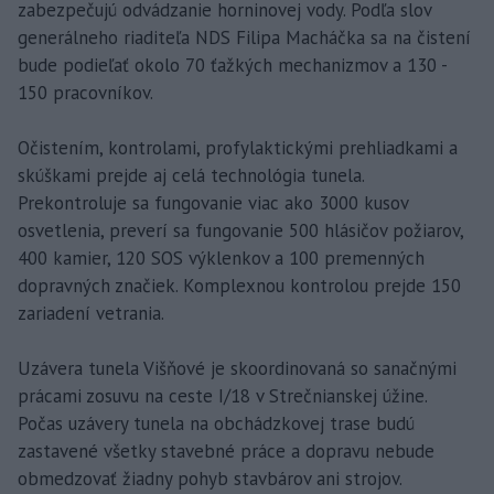
zabezpečujú odvádzanie horninovej vody. Podľa slov
generálneho riaditeľa NDS Filipa Macháčka sa na čistení
bude podieľať okolo 70 ťažkých mechanizmov a 130 -
150 pracovníkov.
Očistením, kontrolami, profylaktickými prehliadkami a
skúškami prejde aj celá technológia tunela.
Prekontroluje sa fungovanie viac ako 3000 kusov
osvetlenia, preverí sa fungovanie 500 hlásičov požiarov,
400 kamier, 120 SOS výklenkov a 100 premenných
dopravných značiek. Komplexnou kontrolou prejde 150
zariadení vetrania.
Uzávera tunela Višňové je skoordinovaná so sanačnými
prácami zosuvu na ceste I/18 v Strečnianskej úžine.
Počas uzávery tunela na obchádzkovej trase budú
zastavené všetky stavebné práce a dopravu nebude
obmedzovať žiadny pohyb stavbárov ani strojov.