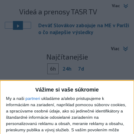
Viac
Videá a prenosy TASR TV
Deväť Slovákov zabojuje na ME v Paríži
o čo najlepšie výsledky
Viac
Najčítanejšie
6h
24h
7d
ÚPLNÉ ZATMENIE SLNKA: Časť Európy
1
Vážime si vaše súkromie
zahalí tma, hrozia dôsledky
My a naši
partneri
ukladáme a/alebo pristupujeme k
2
Obranca Kaša dostal od Žiliny povolenie hľadať si nový
informáciám na zariadení, napríklad pomocou súborov cookies,
klub
a spracúvame osobné údaje, ako sú jedinečné identifikátory a
štandardné informácie odosielané zariadením na
3
ČIASTOČNÉ ZATMENIE SLNKA: Pozorovať sa bude dať v
personalizovanú reklamu a obsah, meranie reklamy a obsahu,
stredu
prieskumy publika a vývoj služieb.
S vaším povolením môže