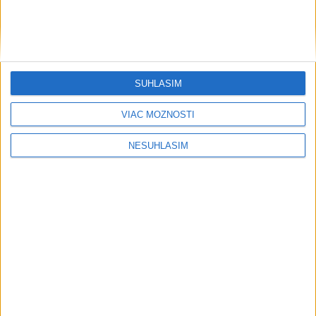
SÚHLASÍM
VIAC MOŽNOSTÍ
NESÚHLASÍM
....