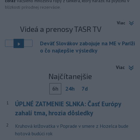
čoraz
väčšieho množstva ropy z tankera, ktorý narazil na plytčinu v
blízkosti prírodnej rezervácie.
Viac
Videá a prenosy TASR TV
Deväť Slovákov zabojuje na ME v Paríži
o čo najlepšie výsledky
Viac
Najčítanejšie
6h
24h
7d
ÚPLNÉ ZATMENIE SLNKA: Časť Európy
1
zahalí tma, hrozia dôsledky
2
Kruhová križovatka v Poprade v smere z Hozelca bude
hotová budúci rok