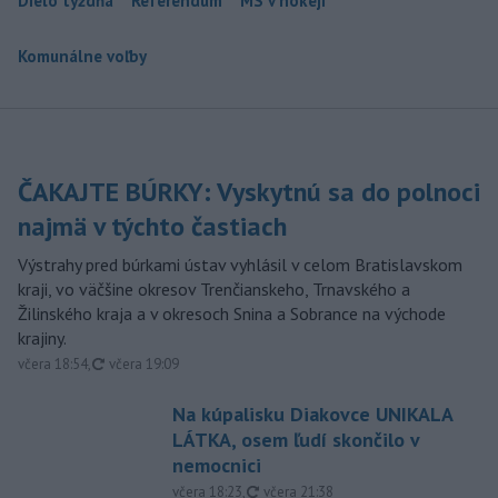
Dielo týždňa
Referendum
MS v hokeji
Komunálne voľby
ČAKAJTE BÚRKY: Vyskytnú sa do polnoci
najmä v týchto častiach
Výstrahy pred búrkami ústav vyhlásil v celom Bratislavskom
kraji, vo väčšine okresov Trenčianskeho, Trnavského a
Žilinského kraja a v okresoch Snina a Sobrance na východe
krajiny.
aktualizované
včera 18:54
,
včera 19:09
Na kúpalisku Diakovce UNIKALA
LÁTKA, osem ľudí skončilo v
nemocnici
aktualizované
včera 18:23
,
včera 21:38