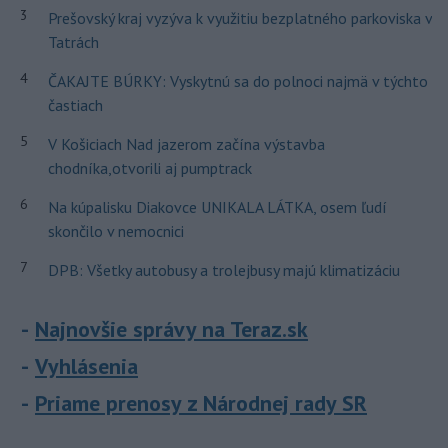
3
Prešovský kraj vyzýva k využitiu bezplatného parkoviska v
Tatrách
4
ČAKAJTE BÚRKY: Vyskytnú sa do polnoci najmä v týchto
častiach
5
V Košiciach Nad jazerom začína výstavba
chodníka,otvorili aj pumptrack
6
Na kúpalisku Diakovce UNIKALA LÁTKA, osem ľudí
skončilo v nemocnici
7
DPB: Všetky autobusy a trolejbusy majú klimatizáciu
Najnovšie správy na Teraz.sk
Vyhlásenia
Priame prenosy z Národnej rady SR