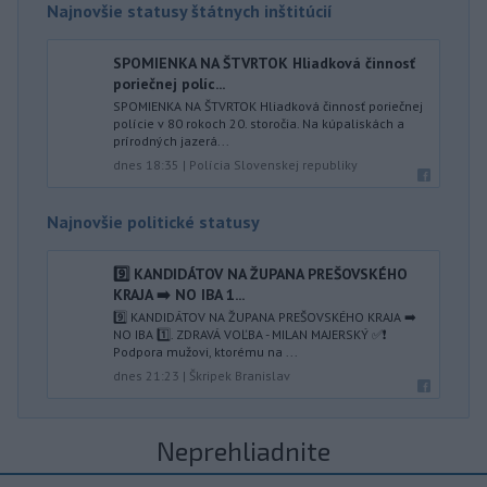
Najnovšie statusy štátnych inštitúcií
SPOMIENKA NA ŠTVRTOK Hliadková činnosť
poriečnej políc...
SPOMIENKA NA ŠTVRTOK Hliadková činnosť poriečnej
polície v 80 rokoch 20. storočia. Na kúpaliskách a
prírodných jazerá...
dnes 18:35
|
Polícia Slovenskej republiky
Najnovšie politické statusy
9️⃣ KANDIDÁTOV NA ŽUPANA PREŠOVSKÉHO
KRAJA ➡️ NO IBA 1️...
9️⃣ KANDIDÁTOV NA ŽUPANA PREŠOVSKÉHO KRAJA ➡️
NO IBA 1️⃣. ZDRAVÁ VOĽBA - MILAN MAJERSKÝ ✅️❗️
Podpora mužovi, ktorému na ...
dnes 21:23
|
Škripek Branislav
Neprehliadnite