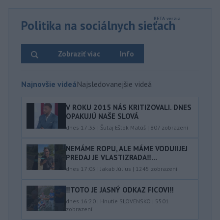
Politika na sociálnych sieťach
Zobraziť viac
Info
Najnovšie videá
Najsledovanejšie videá
V ROKU 2015 NÁS KRITIZOVALI. DNES
OPAKUJÚ NAŠE SLOVÁ
dnes 17:35
|
Šutaj Eštok Matúš
|
807
zobrazení
NEMÁME ROPU, ALE MÁME VODU‼️JEJ
PREDAJ JE VLASTIZRADA‼️...
dnes 17:05
|
Jakab Július
|
1245
zobrazení
‼️TOTO JE JASNÝ ODKAZ FICOVI‼️
dnes 16:20
|
Hnutie SLOVENSKO
|
5501
zobrazení