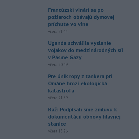
Francúzski vinári sa po
požiaroch obávajú dymovej
príchute vo víne
včera 21:44
Uganda schválila vyslanie
vojakov do medzinárodných síl
v Pásme Gazy
včera 20:49
Pre únik ropy z tankera pri
Ománe hrozí ekologická
katastrofa
včera 21:59
Ráž: Podpísali sme zmluvu k
dokumentácii obnovy hlavnej
stanice
včera 15:26