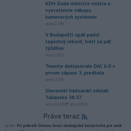
KDH žiada ministra vnútra o
vysvetlenie nákupu
kamerových systémov
včera 17:40
V Budapešti opäť padol
teplotný rekord, tretí za päť
týždňov
včera 19:15
Twente deklasovalo DAC 6:0 v
prvom zápase 3. predkola
včera 22:03
Slovenskí hádzanári zdolali
Taliansko 38:37
aktualizované
včera 16:28
,
včera 19:55
Práve teraz
-
Pri pobreží Ománu hrozí ekologická katastrofa pre únik
21:58