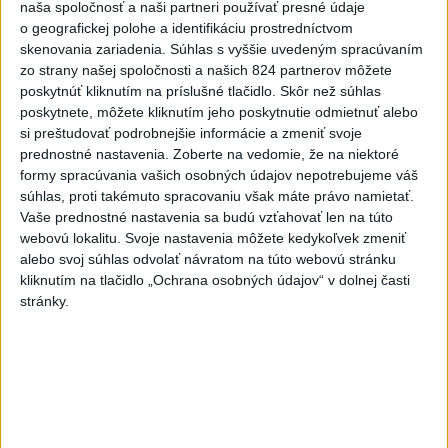
nemocnice v porovnaní so
naša spoločnosť a naši partneri používať presné údaje
o geografickej polohe a identifikáciu prostredníctvom
súkromnými
skenovania zariadenia. Súhlas s vyššie uvedeným spracúvaním
včera 17:57
zo strany našej spoločnosti a našich 824 partnerov môžete
poskytnúť kliknutím na príslušné tlačidlo. Skôr než súhlas
KDH žiada ministra vnútra o vysvetlenie nákupu kamerových
poskytnete, môžete kliknutím jeho poskytnutie odmietnuť alebo
systémov
si preštudovať podrobnejšie informácie a zmeniť svoje
prednostné nastavenia.
Zoberte na vedomie, že na niektoré
Rezort vnútra reaguje na kritiku pri modernizácii dopravných
formy spracúvania vašich osobných údajov nepotrebujeme váš
kamier
súhlas, proti takémuto spracovaniu však máte právo namietať.
Vaše prednostné nastavenia sa budú vzťahovať len na túto
SKSaPA žiada kompenzáciu pre sestry v ADOS pre sťažené
webovú lokalitu. Svoje nastavenia môžete kedykoľvek zmeniť
podmienky
alebo svoj súhlas odvolať návratom na túto webovú stránku
kliknutím na tlačidlo „Ochrana osobných údajov“ v dolnej časti
Zahraničie
stránky.
Pre únik ropy z tankera pri Ománe
hrozí ekologická katastrofa
včera 21:59
Francúzski vinári sa po požiaroch obávajú dymovej príchute