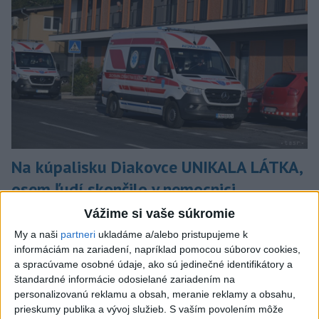
Na kúpalisku Diakovce UNIKALA LÁTKA,
osem ľudí skončilo v nemocnici
Na mieste zasahovala aj polícia v súčinnosti s ďalšími
Vážime si vaše súkromie
záchrannými zložkami.
My a naši
partneri
ukladáme a/alebo pristupujeme k
aktualizované
včera 18:23
,
včera 21:38
informáciám na zariadení, napríklad pomocou súborov cookies,
a spracúvame osobné údaje, ako sú jedinečné identifikátory a
Slovensko
štandardné informácie odosielané zariadením na
personalizovanú reklamu a obsah, meranie reklamy a obsahu,
ŽSK: VšZP znevýhodnila krajské
prieskumy publika a vývoj služieb.
S vaším povolením môže