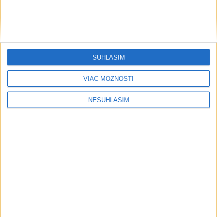
SÚHLASÍM
VIAC MOŽNOSTÍ
NESÚHLASÍM
....