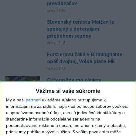
prevádzačov
dnes 12:39
Slovenský tenista Molčan je
spokojný s doterajším
priebehom sezóny
dnes 12:18
Forsterovú čaká v Birminghame
opäť dvojboj, Volka piate ME
dnes 11:43
O Haraslína má záujem
saudskoarabský Al-Fateh
Vážime si vaše súkromie
dnes 10:44
My a naši
partneri
ukladáme a/alebo pristupujeme k
informáciám na zariadení, napríklad pomocou súborov cookies,
Práve teraz
a spracúvame osobné údaje, ako sú jedinečné identifikátory a
-
Podporu kandidatúre Slovenskej republiky na nestále
12:49
štandardné informácie odosielané zariadením na
členstvo
v Bezpečnostnej rade Organizácie Spojených národov
personalizovanú reklamu a obsah, meranie reklamy a obsahu,
(OSN) na roky 2028 až 2029 písomne vyjadrilo už 123 zo 193
prieskumy publika a vývoj služieb.
S vaším povolením môže