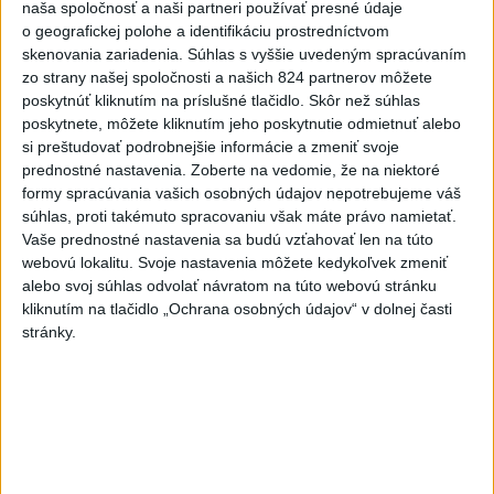
členských štátov OSN.
naša spoločnosť a naši partneri používať presné údaje
o geografickej polohe a identifikáciu prostredníctvom
skenovania zariadenia. Súhlas s vyššie uvedeným spracúvaním
Viac
Videá a prenosy TASR TV
zo strany našej spoločnosti a našich 824 partnerov môžete
poskytnúť kliknutím na príslušné tlačidlo. Skôr než súhlas
poskytnete, môžete kliknutím jeho poskytnutie odmietnuť alebo
Deväť Slovákov zabojuje na ME v Paríži
si preštudovať podrobnejšie informácie a zmeniť svoje
o čo najlepšie výsledky
prednostné nastavenia.
Zoberte na vedomie, že na niektoré
formy spracúvania vašich osobných údajov nepotrebujeme váš
súhlas, proti takémuto spracovaniu však máte právo namietať.
Viac
Vaše prednostné nastavenia sa budú vzťahovať len na túto
Najčítanejšie
webovú lokalitu. Svoje nastavenia môžete kedykoľvek zmeniť
alebo svoj súhlas odvolať návratom na túto webovú stránku
6h
24h
7d
kliknutím na tlačidlo „Ochrana osobných údajov“ v dolnej časti
stránky.
Po streľbe v škole neďaleko Bangkoku
1
hlásia štyroch mŕtvych
2
Kruhová križovatka v Poprade v smere z Hozelca bude
hotová budúci rok