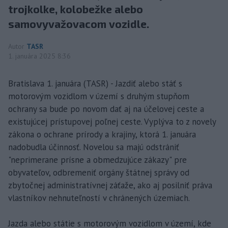
trojkolke, kolobežke alebo
samovyvažovacom vozidle.
Autor
TASR
1. januára 2025 8:36
Bratislava 1. januára (TASR) - Jazdiť alebo stáť s
motorovým vozidlom v území s druhým stupňom
ochrany sa bude po novom dať aj na účelovej ceste a
existujúcej prístupovej poľnej ceste. Vyplýva to z novely
zákona o ochrane prírody a krajiny, ktorá 1. januára
nadobudla účinnosť. Novelou sa majú odstrániť
"neprimerane prísne a obmedzujúce zákazy" pre
obyvateľov, odbremeniť orgány štátnej správy od
zbytočnej administratívnej záťaže, ako aj posilniť práva
vlastníkov nehnuteľností v chránených územiach.
Jazda alebo státie s motorovým vozidlom v území, kde