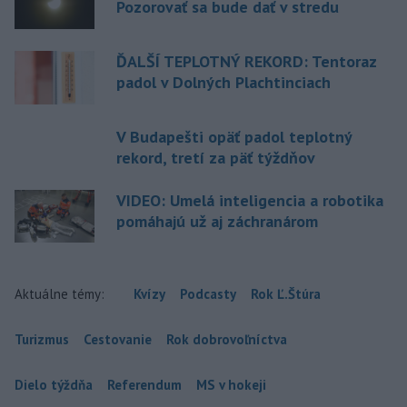
Pozorovať sa bude dať v stredu
ĎALŠÍ TEPLOTNÝ REKORD: Tentoraz
padol v Dolných Plachtinciach
V Budapešti opäť padol teplotný
rekord, tretí za päť týždňov
VIDEO: Umelá inteligencia a robotika
pomáhajú už aj záchranárom
Aktuálne témy:
Kvízy
Podcasty
Rok Ľ.Štúra
Turizmus
Cestovanie
Rok dobrovoľníctva
Dielo týždňa
Referendum
MS v hokeji