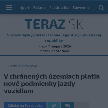
Index
Šport
Počasie
Publicistika
Slovensko
Zahranič
TERAZ
.SK
Spravodajský portál Tlačovej agentúry Slovenskej
republiky
Piatok
7. august 2026
Meniny má
Štefánia
< sekcia
Slovensko
V chránených územiach platia
nové podmienky jazdy
vozidlom
Zdieľaj na Facebooku