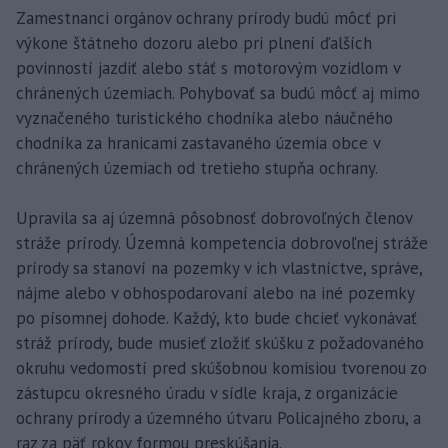
Zamestnanci orgánov ochrany prírody budú môcť pri
výkone štátneho dozoru alebo pri plnení ďalších
povinností jazdiť alebo stáť s motorovým vozidlom v
chránených územiach. Pohybovať sa budú môcť aj mimo
vyznačeného turistického chodníka alebo náučného
chodníka za hranicami zastavaného územia obce v
chránených územiach od tretieho stupňa ochrany.
Upravila sa aj územná pôsobnosť dobrovoľných členov
stráže prírody. Územná kompetencia dobrovoľnej stráže
prírody sa stanoví na pozemky v ich vlastníctve, správe,
nájme alebo v obhospodarovaní alebo na iné pozemky
po písomnej dohode. Každý, kto bude chcieť vykonávať
stráž prírody, bude musieť zložiť skúšku z požadovaného
okruhu vedomostí pred skúšobnou komisiou tvorenou zo
zástupcu okresného úradu v sídle kraja, z organizácie
ochrany prírody a územného útvaru Policajného zboru, a
raz za päť rokov formou preskúšania.