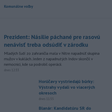
Komunálne voľby
Prezident: Násilie páchané pre rasovú
nenávisť treba odsúdiť v zárodku
Mladých ľudí zo zahraničia mala v Nitre napadnúť skupina
mužov v kuklách. Jeden z napadnutých Indov skončil v
nemocnici, kde sa podrobil operácii.
dnes 12:33
Horúčavy vystriedajú búrky:
Výstrahy vydali vo viacerých
okresoch
dnes 11:55
Blanár: Kandidatúru SR do