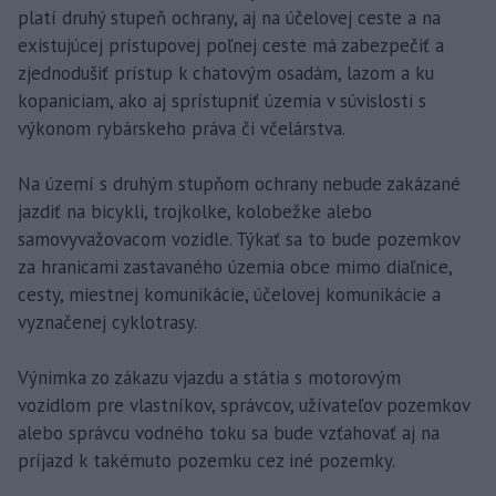
platí druhý stupeň ochrany, aj na účelovej ceste a na
existujúcej prístupovej poľnej ceste má zabezpečiť a
zjednodušiť prístup k chatovým osadám, lazom a ku
kopaniciam, ako aj sprístupniť územia v súvislosti s
výkonom rybárskeho práva či včelárstva.
Na území s druhým stupňom ochrany nebude zakázané
jazdiť na bicykli, trojkolke, kolobežke alebo
samovyvažovacom vozidle. Týkať sa to bude pozemkov
za hranicami zastavaného územia obce mimo diaľnice,
cesty, miestnej komunikácie, účelovej komunikácie a
vyznačenej cyklotrasy.
Výnimka zo zákazu vjazdu a státia s motorovým
vozidlom pre vlastníkov, správcov, užívateľov pozemkov
alebo správcu vodného toku sa bude vzťahovať aj na
príjazd k takémuto pozemku cez iné pozemky.