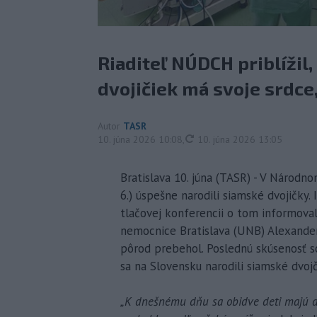
Riaditeľ NÚDCH priblížil
dvojičiek má svoje srdce,
Autor
TASR
aktualizované
10. júna 2026 10:08
,
10. júna 2026 13:05
Bratislava 10. júna (TASR) - V Národn
6.) úspešne narodili siamské dvojičky.
tlačovej konferencii o tom informoval
nemocnice Bratislava (UNB) Alexander
pôrod prebehol. Poslednú skúsenosť s
sa na Slovensku narodili siamské dvoj
„K dnešnému dňu sa obidve deti majú do