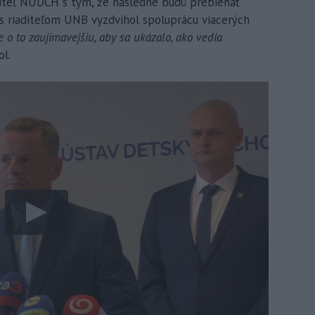
diteľ NÚDCH s tým, že následne budú prebiehať
 s riaditeľom UNB vyzdvihol spoluprácu viacerých
ale o to zaujímavejšiu, aby sa ukázalo, ako vedia
l.