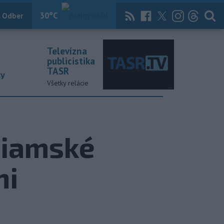
30
°C
 Odber
Knihy
Útulkovo
Magazín
News Now
Archív
TASR
Televízna
publicistika
TASR
ky
Všetky relácie
siamské
mi