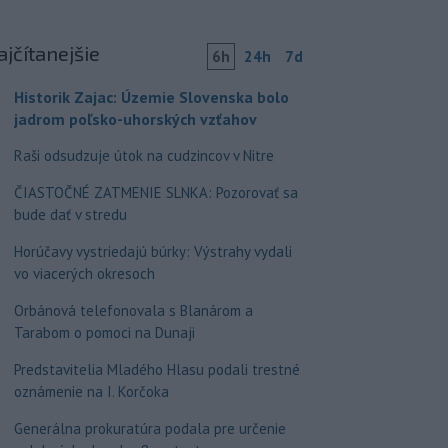
ajčítanejšie
6h
24h
7d
Historik Zajac: Územie Slovenska bolo
jadrom poľsko-uhorských vzťahov
Raši odsudzuje útok na cudzincov v Nitre
ČIASTOČNÉ ZATMENIE SLNKA: Pozorovať sa
bude dať v stredu
Horúčavy vystriedajú búrky: Výstrahy vydali
vo viacerých okresoch
Orbánová telefonovala s Blanárom a
Tarabom o pomoci na Dunaji
Predstavitelia Mladého Hlasu podali trestné
oznámenie na I. Korčoka
Generálna prokuratúra podala pre určenie