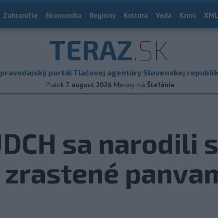
Zahraničie
Ekonomika
Regióny
Kultúra
Veda
Krimi
XML
TERAZ
.SK
pravodajský portál Tlačovej agentúry Slovenskej republi
Piatok
7. august 2026
Meniny má
Štefánia
DCH sa narodili 
ú zrastené panva