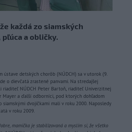
, že každá zo siamských
 pľúca a obličky.
om ústave detských chorôb (NÚDCH) sa v utorok (9.
 Ide o dievčatá zrastené panvami. Na stredajšej
i riaditeľ NÚDCH Peter Bartoň, riaditeľ Univerzitnej
 Mayer a ďalší odborníci, pod ktorých dohľadom
o siamskými dvojičkami mali v roku 2000. Naposledy
čatá v roku 2009.
bre, mamička je stabilizovaná a myslím si, že všetko