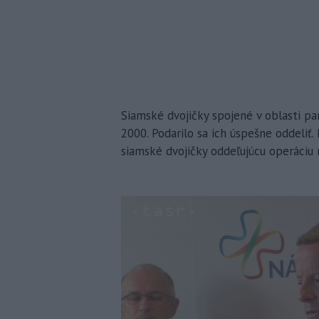
Siamské dvojičky spojené v oblasti pan
2000. Podarilo sa ich úspešne oddeliť.
siamské dvojičky oddeľujúcu operáciu n