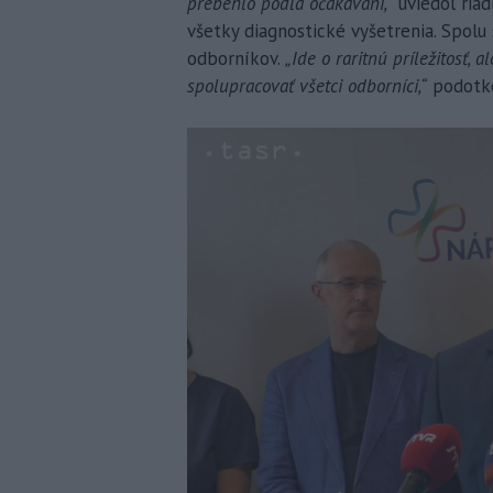
prebehlo podľa očakávaní,“
uviedol ria
všetky diagnostické vyšetrenia. Spolu
odborníkov.
„Ide o raritnú príležitosť, 
spolupracovať všetci odborníci,“
podotko