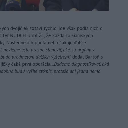
ch dvojičiek zotaví rýchlo. Ide však podľa nich o
diteľ NÚDCH priblížil, že každá zo siamských
čky. Následne ich podľa neho čakajú ďalšie
i, nevieme ešte presne stanoviť, aké sú orgány v
o bude predmetom ďalších vyšetrení,“
dodal Bartoň s
ojičky čaká prvá operácia.
„Budeme diagnostikovať, aká
dobne budú vyšité stómie, pretože ani jedna nemá