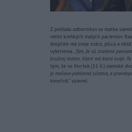
Z pohľadu odborníkov sa matka siamský
veľmi krehkých malých pacientov. Ria
dvojičiek má svoje srdce, pľúca a obli
vyšetrenia.
„Tým, že sú zrastené panvam
brušnej dutine. Ktoré má ktorá svoje. T
tým, že vo štvrtok (11. 6.) siamské dv
je močovo-pohlavná sústava, a pravdepo
konečník,“
uzavrel.