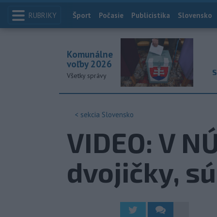
RUBRIKY
Index
Šport
Počasie
Publicistika
Slovensko
Komunálne
voľby 2026
S
Všetky správy
< sekcia
Slovensko
VIDEO: V NÚ
dvojičky, s