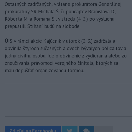
Ostatných zadržaných, vrátane prokurátora Generálnej
prokuratúry SR Michala Š. či policajtov Branislava D.,
Róberta M. a Romana S., v stredu (4. 3.) po výsluchu
prepustili. Stíhaní budú na slobode.
ÚIS v rámci akcie Kajúcnik v utorok (3. 3.) zadržala a
obvinila štyroch súčasných a dvoch bývalých policajtov a
jednu civilnú osobu. Ide o obvinenie z vydierania alebo zo
zneužívania právomoci verejného činiteľa, ktorých sa
mali dopúšťať organizovanou formou.
Zdieľaj na Facebooku