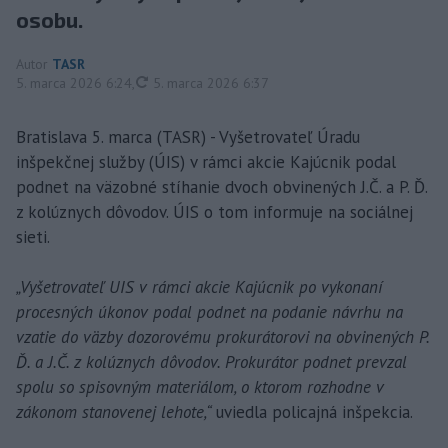
osobu.
Autor
TASR
aktualizované
5. marca 2026 6:24
,
5. marca 2026 6:37
Bratislava 5. marca (TASR) - Vyšetrovateľ Úradu
inšpekčnej služby (ÚIS) v rámci akcie Kajúcnik podal
podnet na väzobné stíhanie dvoch obvinených J.Č. a P. Ď.
z kolúznych dôvodov. ÚIS o tom informuje na sociálnej
sieti.
„Vyšetrovateľ UIS v rámci akcie Kajúcnik po vykonaní
procesných úkonov podal podnet na podanie návrhu na
vzatie do väzby dozorovému prokurátorovi na obvinených P.
Ď. a J.Č. z kolúznych dôvodov. Prokurátor podnet prevzal
spolu so spisovným materiálom, o ktorom rozhodne v
zákonom stanovenej lehote,“
uviedla policajná inšpekcia.