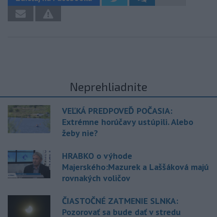
Neprehliadnite
VEĽKÁ PREDPOVEĎ POČASIA:
Extrémne horúčavy ustúpili. Alebo
žeby nie?
HRABKO o výhode
Majerského:Mazurek a Laššáková majú
rovnakých voličov
ČIASTOČNÉ ZATMENIE SLNKA:
Pozorovať sa bude dať v stredu