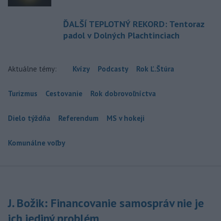
ĎALŠÍ TEPLOTNÝ REKORD: Tentoraz
padol v Dolných Plachtinciach
Aktuálne témy:
Kvízy
Podcasty
Rok Ľ.Štúra
Turizmus
Cestovanie
Rok dobrovoľníctva
Dielo týždňa
Referendum
MS v hokeji
Komunálne voľby
J. Božik: Financovanie samospráv nie je
ich jediný problém