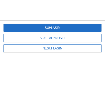
SÚHLASÍM
VIAC MOŽNOSTÍ
NESÚHLASÍM
....