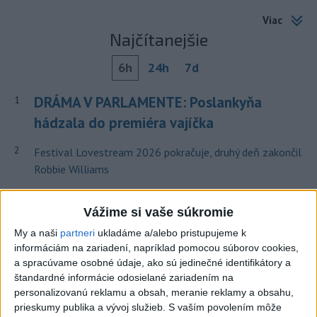
Viac
Najčítanejšie
6h
24h
7d
DRÁMA V PARLAMENTE: Poslankyňa
1
hádzala do premiéra vajíčka
2
Festival Lovestream 2026 pokračuje, druhý deň zakončil
Robbie Williams
3
Skončili ďalšie desiatky menších pôšt, samosprávam sa
Vážime si vaše súkromie
to nepáči
My a naši
partneri
ukladáme a/alebo pristupujeme k
4
SMRŤ V HORÁCH: V Západných Tatrách zomrel 76-ročný
informáciám na zariadení, napríklad pomocou súborov cookies,
turista
a spracúvame osobné údaje, ako sú jedinečné identifikátory a
štandardné informácie odosielané zariadením na
5
VEĽKÁ PREDPOVEĎ POČASIA: Extrémne horúčavy
personalizovanú reklamu a obsah, meranie reklamy a obsahu,
ustúpili. Alebo žeby nie?
prieskumy publika a vývoj služieb.
S vaším povolením môže