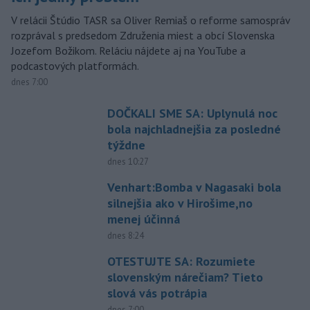
V relácii Štúdio TASR sa Oliver Remiaš o reforme samospráv
rozprával s predsedom Združenia miest a obcí Slovenska
Jozefom Božikom. Reláciu nájdete aj na YouTube a
podcastových platformách.
dnes 7:00
DOČKALI SME SA: Uplynulá noc
bola najchladnejšia za posledné
týždne
dnes 10:27
Venhart:Bomba v Nagasaki bola
silnejšia ako v Hirošime,no
menej účinná
dnes 8:24
OTESTUJTE SA: Rozumiete
slovenským nárečiam? Tieto
slová vás potrápia
dnes 7:00