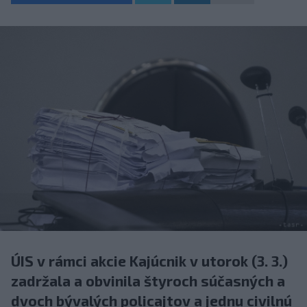
ÚIS v rámci akcie Kajúcnik v utorok (3. 3.)
zadržala a obvinila štyroch súčasných a
dvoch bývalých policajtov a jednu civilnú