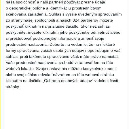
naša spoločnosť a naši partneri používať presné údaje
6
Prešov remizoval v domácom dueli 3. kola s Liptovským
o geografickej polohe a identifikáciu prostredníctvom
Mikulášom
skenovania zariadenia. Súhlas s vyššie uvedeným spracúvaním
zo strany našej spoločnosti a našich 824 partnerov môžete
7
OTESTUJTE SA: Rozumiete slovenským nárečiam? Tieto
poskytnúť kliknutím na príslušné tlačidlo. Skôr než súhlas
slová vás potrápia
poskytnete, môžete kliknutím jeho poskytnutie odmietnuť alebo
si preštudovať podrobnejšie informácie a zmeniť svoje
prednostné nastavenia.
Zoberte na vedomie, že na niektoré
Najnovšie správy na Teraz.sk
formy spracúvania vašich osobných údajov nepotrebujeme váš
Vyhlásenia
súhlas, proti takémuto spracovaniu však máte právo namietať.
Vaše prednostné nastavenia sa budú vzťahovať len na túto
Priame prenosy z Národnej rady SR
webovú lokalitu. Svoje nastavenia môžete kedykoľvek zmeniť
alebo svoj súhlas odvolať návratom na túto webovú stránku
kliknutím na tlačidlo „Ochrana osobných údajov“ v dolnej časti
stránky.
Politika na sociálnych sieťach
Zobraziť viac
Info