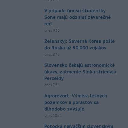
V prípade únosu študentky
Sone majú odznieť záverečné
reči
dnes 9:36
Zelenskyj: Severná Kórea pošle
do Ruska až 50.000 vojakov
dnes 8:46
Slovensko čakajú astronomické
úkazy, zatmenie Slnka striedajú
Perzeidy
dnes 7:36
Agrorezort: Výmera lesných
pozemkov a porastov sa
dlhodobo zvyšuje
dnes 10:24
Potocká najväčším slovenským