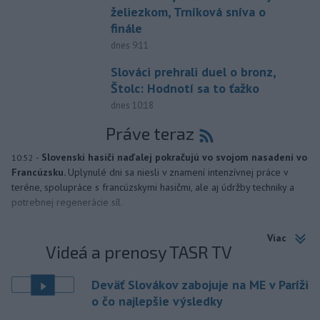
želiezkom, Trníková sníva o
finále
dnes 9:11
Slováci prehrali duel o bronz,
Štolc: Hodnotí sa to ťažko
dnes 10:18
Práve teraz
-
Slovenskí hasiči naďalej pokračujú vo svojom nasadení vo
10:52
Francúzsku.
Uplynulé dni sa niesli v znamení intenzívnej práce v
teréne, spolupráce s francúzskymi hasičmi, ale aj údržby techniky a
potrebnej regenerácie síl.
Viac
Videá a prenosy TASR TV
Deväť Slovákov zabojuje na ME v Paríži
o čo najlepšie výsledky