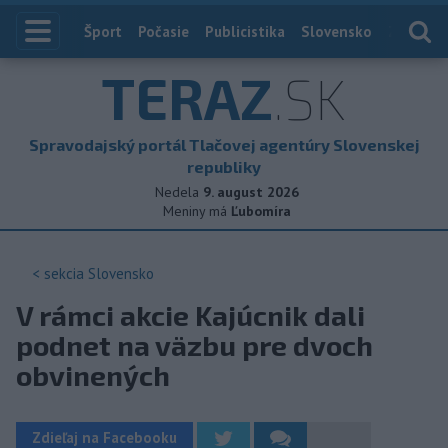
Index
Šport
Počasie
Publicistika
Slovensko
Zahranič
TERAZ
.SK
Spravodajský portál Tlačovej agentúry Slovenskej
republiky
Nedela
9. august 2026
Meniny má
Ľubomíra
< sekcia
Slovensko
V rámci akcie Kajúcnik dali
podnet na väzbu pre dvoch
obvinených
Zdieľaj na Facebooku