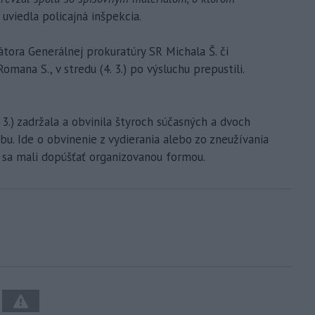
“
uviedla policajná inšpekcia.
tora Generálnej prokuratúry SR Michala Š. či
omana S., v stredu (4. 3.) po výsluchu prepustili.
 3.) zadržala a obvinila štyroch súčasných a dvoch
obu. Ide o obvinenie z vydierania alebo zo zneužívania
 sa mali dopúšťať organizovanou formou.