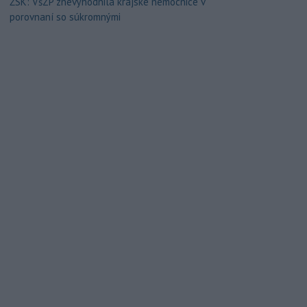
ŽSK: VšZP znevýhodnila krajské nemocnice v
porovnaní so súkromnými