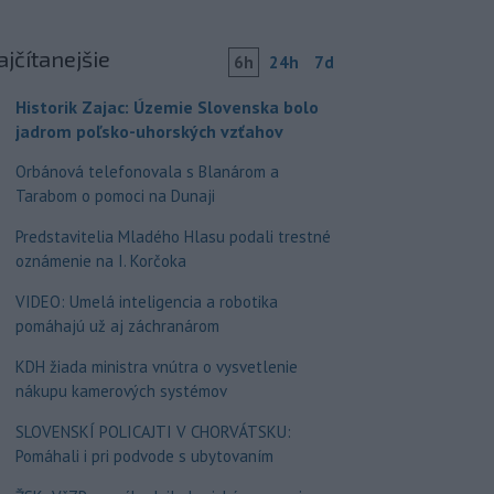
ajčítanejšie
6h
24h
7d
Historik Zajac: Územie Slovenska bolo
jadrom poľsko-uhorských vzťahov
Orbánová telefonovala s Blanárom a
Tarabom o pomoci na Dunaji
Predstavitelia Mladého Hlasu podali trestné
oznámenie na I. Korčoka
VIDEO: Umelá inteligencia a robotika
pomáhajú už aj záchranárom
KDH žiada ministra vnútra o vysvetlenie
nákupu kamerových systémov
SLOVENSKÍ POLICAJTI V CHORVÁTSKU:
Pomáhali i pri podvode s ubytovaním