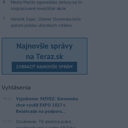
6
Mesto Martin vypovedalo zmluvy na tri
rozpracované investičné akcie
7
Historik Zajac: Územie Slovenska bolo
jadrom poľsko-uhorských vzťahov
Najnovšie správy
na Teraz.sk
ZOBRAZIŤ NAJNOVŠIE SPRÁVY
Vyhlásenia
Vyjadrenie: MZVEZ: Slovensko
18:12
chce využiť EXPO 2027 v
Belehrade na podporu...
12:26
Oznámenie: TK ministra práce,
sociálnych vecí a rodiny SR Erika