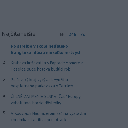
Najčítanejšie
6h
24h
7d
Po streľbe v škole neďaleko
1
Bangkoku hlásia niekoľko mŕtvych
2
Kruhová križovatka v Poprade v smere z
Hozelca bude hotová budúci rok
3
Prešovský kraj vyzýva k využitiu
bezplatného parkoviska v Tatrách
4
ÚPLNÉ ZATMENIE SLNKA: Časť Európy
zahalí tma, hrozia dôsledky
5
V Košiciach Nad jazerom začína výstavba
chodníka,otvorili aj pumptrack