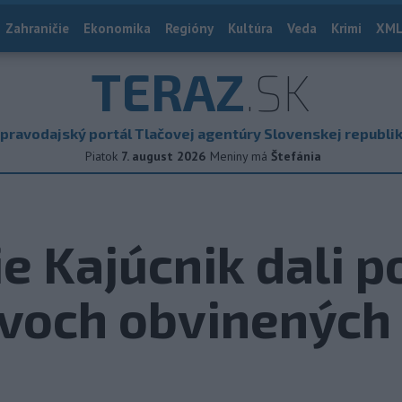
Zahraničie
Ekonomika
Regióny
Kultúra
Veda
Krimi
XML
TERAZ
.SK
pravodajský portál Tlačovej agentúry Slovenskej republi
Piatok
7. august 2026
Meniny má
Štefánia
ie Kajúcnik dali 
dvoch obvinených