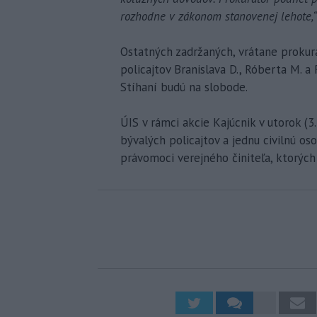
rozhodne v zákonom stanovenej lehote,
Ostatných zadržaných, vrátane prokurá
policajtov Branislava D., Róberta M. a R
Stíhaní budú na slobode.
ÚIS v rámci akcie Kajúcnik v utorok (3.
bývalých policajtov a jednu civilnú os
právomoci verejného činiteľa, ktorých