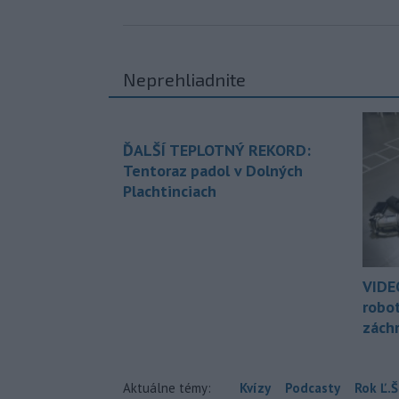
Neprehliadnite
ĎALŠÍ TEPLOTNÝ REKORD:
Tentoraz padol v Dolných
Plachtinciach
VIDE
robo
zách
Aktuálne témy:
Kvízy
Podcasty
Rok Ľ.Š