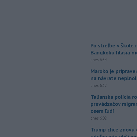
Po streľbe v škole
Bangkoku hlásia n
dnes 6:34
Maroko je priprave
na návrate neplno
dnes 6:32
Talianska polícia ro
prevádzačov migran
osem ľudí
dnes 6:02
Trump chce znovu 
udeľovanie občian