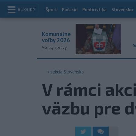
RUBRIKY
Index
Šport
Počasie
Publicistika
Slovensko
Komunálne
voľby 2026
S
Všetky správy
< sekcia
Slovensko
V rámci akc
väzbu pre 