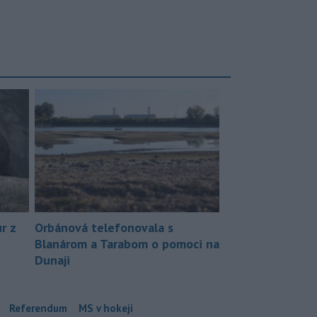
r z
Orbánová telefonovala s
Blanárom a Tarabom o pomoci na
Dunaji
Referendum
MS v hokeji