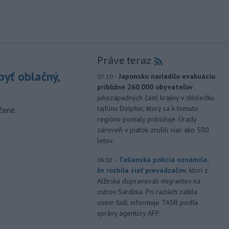
Práve teraz
yť oblačný,
-
Japonsko nariadilo evakuáciu
07:10
približne 260.000 obyvateľov
juhozápadných častí krajiny v dôsledku
tajfúnu Dolphin, ktorý sa k tomuto
čené.
regiónu pomaly približuje. Úrady
zároveň v piatok zrušili viac ako 500
letov.
-
Talianska polícia oznámila,
06:02
že rozbila sieť prevádzačov,
ktorí z
Alžírska dopravovali migrantov na
ostrov Sardínia. Pri raziách zatkla
osem ľudí, informuje TASR podľa
správy agentúry AFP.