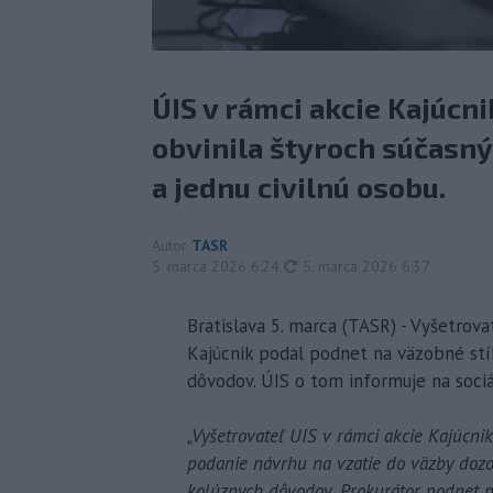
ÚIS v rámci akcie Kajúcnik
obvinila štyroch súčasný
a jednu civilnú osobu.
Autor
TASR
aktualizované
5. marca 2026 6:24
,
5. marca 2026 6:37
Bratislava 5. marca (TASR) - Vyšetrova
Kajúcnik podal podnet na väzobné stíh
dôvodov. ÚIS o tom informuje na sociál
„Vyšetrovateľ UIS v rámci akcie Kajúcn
podanie návrhu na vzatie do väzby dozor
kolúznych dôvodov. Prokurátor podnet p