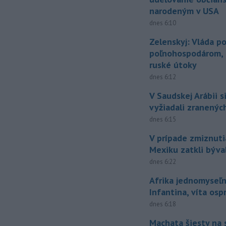
narodeným v USA
dnes 6:10
Zelenskyj: Vláda 
poľnohospodárom, k
ruské útoky
dnes 6:12
V Saudskej Arábii s
vyžiadali zranených
dnes 6:15
V prípade zmiznuti
Mexiku zatkli býv
dnes 6:22
Afrika jednomyseľn
Infantina, víta os
dnes 6:18
Machata šiesty na 