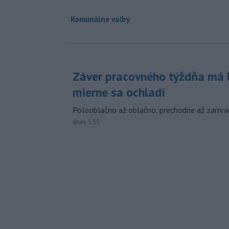
Komunálne voľby
Záver pracovného týždňa má b
mierne sa ochladí
Polooblačno až oblačno, prechodne až zamra
dnes 5:35