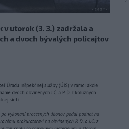
7
 v utorok (3. 3.) zadržala a
ch a dvoch bývalých policajtov
teľ Úradu inšpekčnej služby (ÚIS) v rámci akcie
anie dvoch obvinených J.Č. a P. Ď. z kolúznych
nej sieti.
ik po vykonaní procesných úkonov podal podnet na
ovému prokurátorovi na obvinených P. Ď. a J.Č. z
revzal spolu so spisovným materiálom, o ktorom