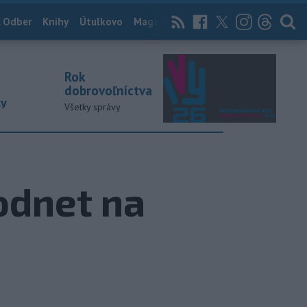
 Odber
Knihy
Útulkovo
Magazín
News Now
Archív
TASR
Rok
dobrovoľníctva
ky
Všetky správy
podnet na