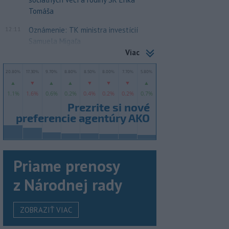
Tomáša
12:11
Oznámenie: TK ministra investícií
Samuela Migaľa
Viac
Priame prenosy
z Národnej rady
ZOBRAZIŤ VIAC