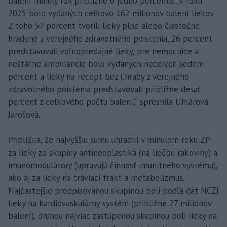
balení minulý rok približne o jedno percento. „V roku
2025 bolo vydaných celkovo 162 miliónov balení liekov.
Z toho 57 percent tvorili lieky plne alebo čiastočne
hradené z verejného zdravotného poistenia, 26 percent
predstavovali voľnopredajné lieky, pre nemocnice a
neštátne ambulancie bolo vydaných necelých sedem
percent a lieky na recept bez úhrady z verejného
zdravotného poistenia predstavovali približne desať
percent z celkového počtu balení,“ spresnila Uhlárová
Jarošová.
Priblížila, že najvyššiu sumu uhradili v minulom roku ZP
za lieky zo skupiny antineoplastiká (na liečbu rakoviny) a
imunomodulátory (upravujú činnosť imunitného systému),
ako aj za lieky na tráviaci trakt a metabolizmus.
Najčastejšie predpisovanou skupinou boli podľa dát NCZI
lieky na kardiovaskulárny systém (približne 27 miliónov
balení), druhou najviac zastúpenou skupinou boli lieky na