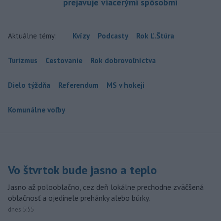
prejavuje viacerými spôsobmi
Aktuálne témy:
Kvízy
Podcasty
Rok Ľ.Štúra
Turizmus
Cestovanie
Rok dobrovoľníctva
Dielo týždňa
Referendum
MS v hokeji
Komunálne voľby
Vo štvrtok bude jasno a teplo
Jasno až polooblačno, cez deň lokálne prechodne zväčšená
oblačnosť a ojedinele prehánky alebo búrky.
dnes 5:55