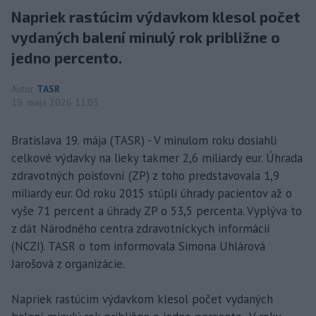
Napriek rastúcim výdavkom klesol počet
vydaných balení minulý rok približne o
jedno percento.
Autor
TASR
19. mája 2026 11:03
Bratislava 19. mája (TASR) - V minulom roku dosiahli
celkové výdavky na lieky takmer 2,6 miliardy eur. Úhrada
zdravotných poisťovní (ZP) z toho predstavovala 1,9
miliardy eur. Od roku 2015 stúpli úhrady pacientov až o
vyše 71 percent a úhrady ZP o 53,5 percenta. Vyplýva to
z dát Národného centra zdravotníckych informácií
(NCZI). TASR o tom informovala Simona Uhlárová
Jarošová z organizácie.
Napriek rastúcim výdavkom klesol počet vydaných