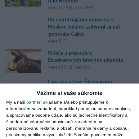
nad Hronom
aktualizované
včera 17:09
,
včera 18:42
Pri sobotňajšom výbuchu v
Moskve údajne zahynul aj zať
generála Čajka
včera 18:55
Mláďa z populácie
Escobarových hrochov uhynulo
aktualizované
včera 19:32
,
dnes 6:10
Liga majstrov: Škriniarovo
Fenerbahce zdolalo v 3.
Vážime si vaše súkromie
predkole Graz
My a naši
partneri
ukladáme a/alebo pristupujeme k
aktualizované
včera 21:23
,
dnes 6:04
informáciám na zariadení, napríklad pomocou súborov cookies,
Slováci na Hlinka Gretzky Cupe
a spracúvame osobné údaje, ako sú jedinečné identifikátory a
zdolali Švajčiarov 6:2
štandardné informácie odosielané zariadením na
personalizovanú reklamu a obsah, meranie reklamy a obsahu,
dnes 6:01
prieskumy publika a vývoj služieb.
S vaším povolením môže