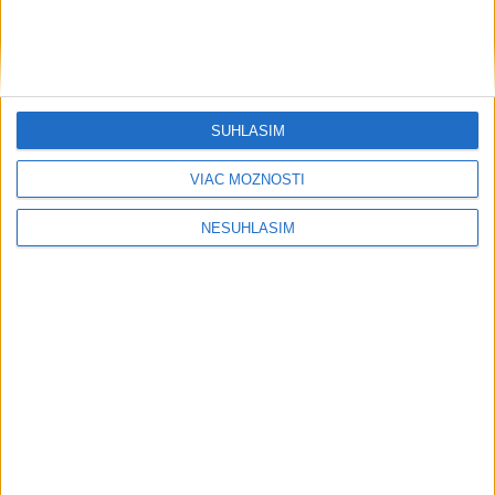
....
SÚHLASÍM
VIAC MOŽNOSTÍ
NESÚHLASÍM
....