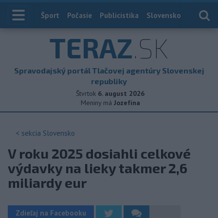
Index
Šport
Počasie
Publicistika
Slovensko
Zahranič
TERAZ
.SK
Spravodajský portál Tlačovej agentúry Slovenskej
republiky
Štvrtok
6. august 2026
Meniny má
Jozefína
< sekcia
Slovensko
V roku 2025 dosiahli celkové
výdavky na lieky takmer 2,6
miliardy eur
Zdieľaj na Facebooku