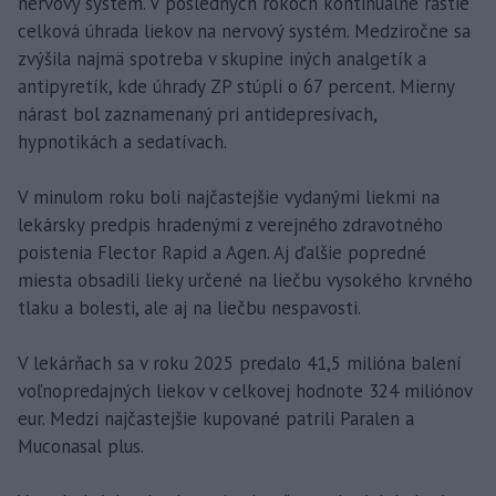
nervový systém. V posledných rokoch kontinuálne rastie
celková úhrada liekov na nervový systém. Medziročne sa
zvýšila najmä spotreba v skupine iných analgetík a
antipyretík, kde úhrady ZP stúpli o 67 percent. Mierny
nárast bol zaznamenaný pri antidepresívach,
hypnotikách a sedatívach.
V minulom roku boli najčastejšie vydanými liekmi na
lekársky predpis hradenými z verejného zdravotného
poistenia Flector Rapid a Agen. Aj ďalšie popredné
miesta obsadili lieky určené na liečbu vysokého krvného
tlaku a bolesti, ale aj na liečbu nespavosti.
V lekárňach sa v roku 2025 predalo 41,5 milióna balení
voľnopredajných liekov v celkovej hodnote 324 miliónov
eur. Medzi najčastejšie kupované patrili Paralen a
Muconasal plus.