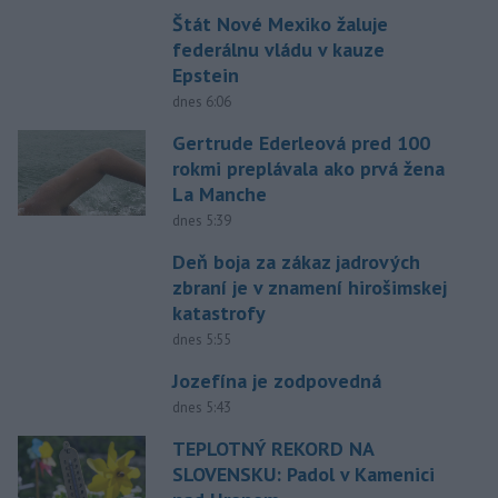
Štát Nové Mexiko žaluje
federálnu vládu v kauze
Epstein
dnes 6:06
Gertrude Ederleová pred 100
rokmi preplávala ako prvá žena
La Manche
dnes 5:39
Deň boja za zákaz jadrových
zbraní je v znamení hirošimskej
katastrofy
dnes 5:55
Jozefína je zodpovedná
dnes 5:43
TEPLOTNÝ REKORD NA
SLOVENSKU: Padol v Kamenici