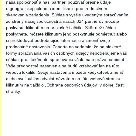
naša spoločnosť a naši partneri používať presné údaje
Práve teraz
o geografickej polohe a identifikáciu prostredníctvom
-
Americký štát Nové Mexiko v stredu zažaloval
skenovania zariadenia. Súhlas s vyššie uvedeným spracúvaním
06:06
ministerstvo
spravodlivosti USA a povereného ministra Todda
zo strany našej spoločnosti a našich 824 partnerov môžete
Blanchea. Tvrdí, že federálne úrady mu bránia vo vyšetrovaní
poskytnúť kliknutím na príslušné tlačidlo. Skôr než súhlas
sexuálnych trestných činov odsúdeného sexuálneho delikventa
poskytnete, môžete kliknutím jeho poskytnutie odmietnuť alebo
Jeffreyho Epsteina.
si preštudovať podrobnejšie informácie a zmeniť svoje
prednostné nastavenia.
Zoberte na vedomie, že na niektoré
formy spracúvania vašich osobných údajov nepotrebujeme váš
Viac
súhlas, proti takémuto spracovaniu však máte právo namietať.
Videá a prenosy TASR TV
Vaše prednostné nastavenia sa budú vzťahovať len na túto
webovú lokalitu. Svoje nastavenia môžete kedykoľvek zmeniť
TK Ministra spravodlivosti SR B.
alebo svoj súhlas odvolať návratom na túto webovú stránku
Suska
kliknutím na tlačidlo „Ochrana osobných údajov“ v dolnej časti
stránky.
Viac
Najčítanejšie
6h
24h
7d
Český herec Vladimír Polívka odmietol
1