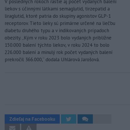
V posledných rokoch rastie aj počet vydaných balení
liekov s účinnými látkami semaglutid, tirzepatid a
liraglutid, ktoré patria do skupiny agonistov GLP-1
receptorov. Tieto lieky sú primárne určené na liečbu
diabetu druhého typu a v indikovaných prípadoch
obezity. „Kým v roku 2023 bolo vydaných približne
150.000 balení týchto liekov, v roku 2024 to bolo
226.000 balení a minulý rok počet vydaných balení
prekročil 366.000,“ dodala Uhlárová Jarošová.
Zdieľaj na Facebooku