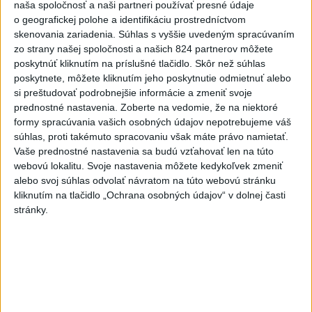
Uganda schválila vyslanie
naša spoločnosť a naši partneri používať presné údaje
o geografickej polohe a identifikáciu prostredníctvom
vojakov do medzinárodných síl
skenovania zariadenia. Súhlas s vyššie uvedeným spracúvaním
v Pásme Gazy
zo strany našej spoločnosti a našich 824 partnerov môžete
včera 20:49
poskytnúť kliknutím na príslušné tlačidlo. Skôr než súhlas
poskytnete, môžete kliknutím jeho poskytnutie odmietnuť alebo
Pre únik ropy z tankera pri
si preštudovať podrobnejšie informácie a zmeniť svoje
Ománe hrozí ekologická
prednostné nastavenia.
Zoberte na vedomie, že na niektoré
katastrofa
formy spracúvania vašich osobných údajov nepotrebujeme váš
včera 21:59
súhlas, proti takémuto spracovaniu však máte právo namietať.
Vaše prednostné nastavenia sa budú vzťahovať len na túto
Ráž: Podpísali sme zmluvu k
webovú lokalitu. Svoje nastavenia môžete kedykoľvek zmeniť
dokumentácii obnovy hlavnej
alebo svoj súhlas odvolať návratom na túto webovú stránku
stanice
kliknutím na tlačidlo „Ochrana osobných údajov“ v dolnej časti
včera 15:26
stránky.
KDH žiada ministra vnútra o
vysvetlenie nákupu
kamerových systémov
včera 17:40
V Budapešti opäť padol