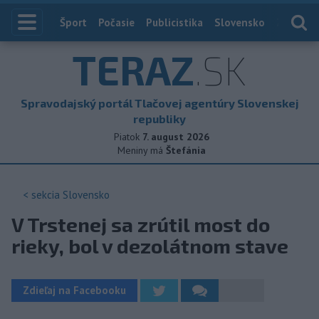
Index
Šport
Počasie
Publicistika
Slovensko
Zahranič
TERAZ
.SK
Spravodajský portál Tlačovej agentúry Slovenskej
republiky
Piatok
7. august 2026
Meniny má
Štefánia
< sekcia
Slovensko
V Trstenej sa zrútil most do
rieky, bol v dezolátnom stave
Zdieľaj na Facebooku