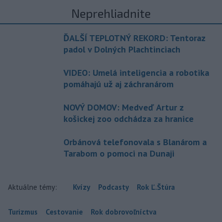
Neprehliadnite
ĎALŠÍ TEPLOTNÝ REKORD: Tentoraz
padol v Dolných Plachtinciach
VIDEO: Umelá inteligencia a robotika
pomáhajú už aj záchranárom
NOVÝ DOMOV: Medveď Artur z
košickej zoo odchádza za hranice
Orbánová telefonovala s Blanárom a
Tarabom o pomoci na Dunaji
Aktuálne témy:
Kvízy
Podcasty
Rok Ľ.Štúra
Turizmus
Cestovanie
Rok dobrovoľníctva