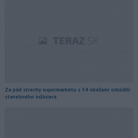
Za pád strechy supermarketu s 54 obeťami odsúdili
stavebného inžiniera