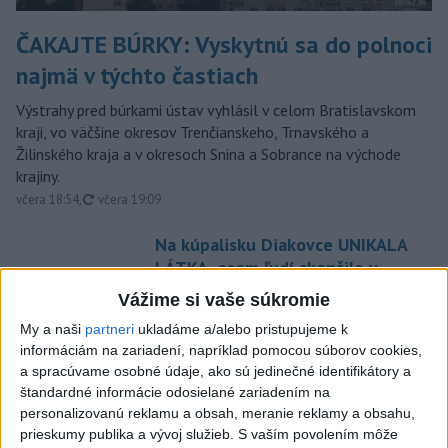
ČAKAJTE BÚRKY: Vyskytnú sa do polnoci
najmä v týchto častiach
Výstrahy pred búrkami ústav vyhlásil v celom Bratislavskom
kraji, vo väčšine okresov Trenčianskeho, Trnavského a
Žilinského kraja a v okresoch Snina a Sobrance na východe
krajiny.
aktualizované
včera 18:54
,
včera 19:09
Na kúpalisku Diakovce UNIKALA
LÁTKA, osem ľudí skončilo v
nemocnici
Vážime si vaše súkromie
aktualizované
včera 18:23
,
včera 21:38
My a naši
partneri
ukladáme a/alebo pristupujeme k
Francúzski vinári sa po
informáciám na zariadení, napríklad pomocou súborov cookies,
požiaroch obávajú dymovej
a spracúvame osobné údaje, ako sú jedinečné identifikátory a
štandardné informácie odosielané zariadením na
príchute vo víne
personalizovanú reklamu a obsah, meranie reklamy a obsahu,
včera 21:44
prieskumy publika a vývoj služieb.
S vaším povolením môže