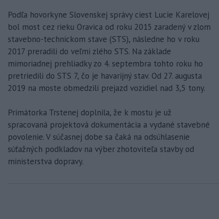
Podľa hovorkyne Slovenskej správy ciest Lucie Karelovej
bol most cez rieku Oravica od roku 2015 zaradený v zlom
stavebno-technickom stave (STS), následne ho v roku
2017 preradili do veľmi zlého STS. Na základe
mimoriadnej prehliadky zo 4. septembra tohto roku ho
pretriedili do STS 7, čo je havarijný stav. Od 27. augusta
2019 na moste obmedzili prejazd vozidiel nad 3,5 tony.
Primátorka Trstenej doplnila, že k mostu je už
spracovaná projektová dokumentácia a vydané stavebné
povolenie. V súčasnej dobe sa čaká na odsúhlasenie
súťažných podkladov na výber zhotoviteľa stavby od
ministerstva dopravy.