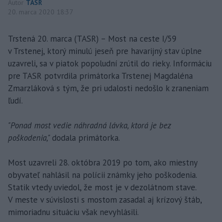
Autor
TASR
20. marca 2020 18:37
Trstená 20. marca (TASR) – Most na ceste I/59
v Trstenej, ktorý minulú jeseň pre havarijný stav úplne
uzavreli, sa v piatok popoludní zrútil do rieky. Informáciu
pre TASR potvrdila primátorka Trstenej Magdaléna
Zmarzláková s tým, že pri udalosti nedošlo k zraneniam
ľudí.
"Ponad most vedie náhradná lávka, ktorá je bez
poškodenia,"
dodala primátorka.
Most uzavreli 28. októbra 2019 po tom, ako miestny
obyvateľ nahlásil na polícii známky jeho poškodenia.
Statik vtedy uviedol, že most je v dezolátnom stave.
V meste v súvislosti s mostom zasadal aj krízový štáb,
mimoriadnu situáciu však nevyhlásili.