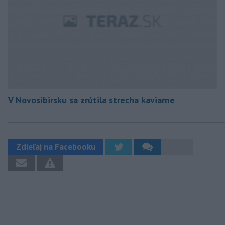
V Novosibirsku sa zrútila strecha kaviarne
Zdieľaj na Facebooku