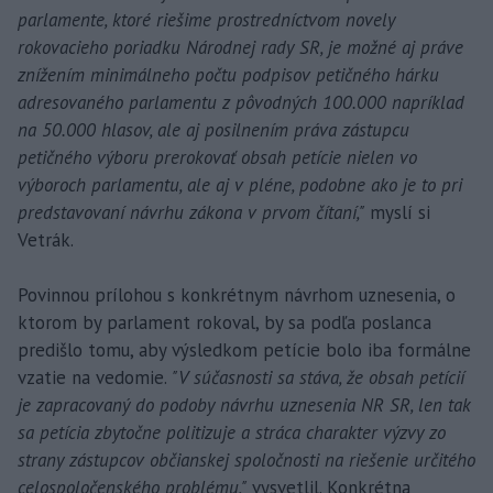
parlamente, ktoré riešime prostredníctvom novely
rokovacieho poriadku Národnej rady SR, je možné aj práve
znížením minimálneho počtu podpisov petičného hárku
adresovaného parlamentu z pôvodných 100.000 napríklad
na 50.000 hlasov, ale aj posilnením práva zástupcu
petičného výboru prerokovať obsah petície nielen vo
výboroch parlamentu, ale aj v pléne, podobne ako je to pri
predstavovaní návrhu zákona v prvom čítaní,"
myslí si
Vetrák.
Povinnou prílohou s konkrétnym návrhom uznesenia, o
ktorom by parlament rokoval, by sa podľa poslanca
predišlo tomu, aby výsledkom petície bolo iba formálne
vzatie na vedomie.
"V súčasnosti sa stáva, že obsah petícií
je zapracovaný do podoby návrhu uznesenia NR SR, len tak
sa petícia zbytočne politizuje a stráca charakter výzvy zo
strany zástupcov občianskej spoločnosti na riešenie určitého
celospoločenského problému,"
vysvetlil. Konkrétna