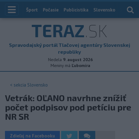
Index
Šport
Počasie
Publicistika
Slovensko
Zahranič
TERAZ
.SK
Spravodajský portál Tlačovej agentúry Slovenskej
republiky
Nedela
9. august 2026
Meniny má
Ľubomíra
< sekcia
Slovensko
Vetrák: OĽANO navrhne znížiť
počet podpisov pod petíciu pre
NR SR
Zdieľaj na Facebooku