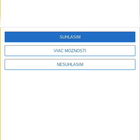
Vysoké Tatry zaviedli systém evidencie hostí prepojený s
Tatry Card
Prevádzkový zisk Berkshire Hathaway v 2. kvartáli vzrástol o
16 %
SÚHLASÍM
Väčšina Nemcov považuje vplyv technologických firiem USA
VIAC MOŽNOSTÍ
za veľký
NESÚHLASÍM
Regióny
Na ulici Protifašistických bojovníkov
v Košiciach sa zmení doprava
dnes 8:41
STU ani UK nevyhovejú všetkým žiadostiam o ubytovanie na
internátoch
Festival Lovestream 2026 pokračuje, druhý deň zakončil