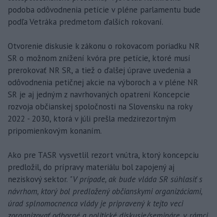
podoba odôvodnenia petície v pléne parlamentu bude
podľa Vetráka predmetom ďalších rokovaní.
Otvorenie diskusie k zákonu o rokovacom poriadku NR
SR o možnom znížení kvóra pre petície, ktoré musí
prerokovať NR SR, a tiež o ďalšej úprave uvedenia a
odôvodnenia petičnej akcie na výboroch a v pléne NR
SR je aj jedným z navrhovaných opatrení Koncepcie
rozvoja občianskej spoločnosti na Slovensku na roky
2022 - 2030, ktorá v júli prešla medzirezortným
pripomienkovým konaním.
Ako pre TASR vysvetlil rezort vnútra, ktorý koncepciu
predložil, do prípravy materiálu bol zapojený aj
neziskový sektor.
"V prípade, ak bude vláda SR súhlasiť s
návrhom, ktorý bol predložený občianskymi organizáciami,
úrad splnomocnenca vlády je pripravený k tejto veci
zorganizovať odborné a politické diskusie/semináre, v rámci