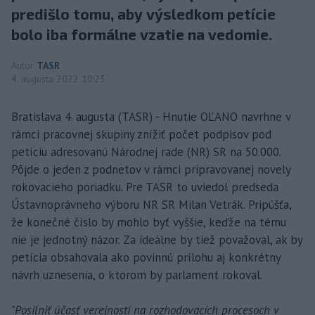
predišlo tomu, aby výsledkom petície
bolo iba formálne vzatie na vedomie.
Autor
TASR
4. augusta 2022 10:23
Bratislava 4. augusta (TASR) - Hnutie OĽANO navrhne v
rámci pracovnej skupiny znížiť počet podpisov pod
petíciu adresovanú Národnej rade (NR) SR na 50.000.
Pôjde o jeden z podnetov v rámci pripravovanej novely
rokovacieho poriadku. Pre TASR to uviedol predseda
Ústavnoprávneho výboru NR SR Milan Vetrák. Pripúšťa,
že konečné číslo by mohlo byť vyššie, keďže na tému
nie je jednotný názor. Za ideálne by tiež považoval, ak by
petícia obsahovala ako povinnú prílohu aj konkrétny
návrh uznesenia, o ktorom by parlament rokoval.
"Posilniť účasť verejnosti na rozhodovacích procesoch v