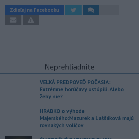
Zdieľaj na Facebooku
Neprehliadnite
VEĽKÁ PREDPOVEĎ POČASIA:
Extrémne horúčavy ustúpili. Alebo
žeby nie?
HRABKO o výhode
Majerského:Mazurek a Laššáková majú
rovnakých voličov