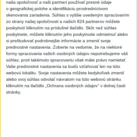
naša spoločnosť a naši partneri používať presné údaje
o geografickej polohe a identifikáciu prostredníctvom
skenovania zariadenia. Súhlas s vyššie uvedeným spracúvaním
zo strany našej spoločnosti a našich 824 partnerov môžete
poskytnúť kliknutím na príslušné tlačidlo. Skôr než súhlas
poskytnete, môžete kliknutím jeho poskytnutie odmietnuť alebo
si preštudovať podrobnejšie informácie a zmeniť svoje
prednostné nastavenia.
Zoberte na vedomie, že na niektoré
formy spracúvania vašich osobných údajov nepotrebujeme váš
súhlas, proti takémuto spracovaniu však máte právo namietať.
Vaše prednostné nastavenia sa budú vzťahovať len na túto
webovú lokalitu. Svoje nastavenia môžete kedykoľvek zmeniť
J. Božik: Financovanie samospráv nie je
alebo svoj súhlas odvolať návratom na túto webovú stránku
ich jediný problém
kliknutím na tlačidlo „Ochrana osobných údajov“ v dolnej časti
stránky.
V relácii Štúdio TASR sa Oliver Remiaš o reforme samospráv
rozprával s predsedom Združenia miest a obcí Slovenska
Jozefom Božikom. Reláciu nájdete aj na YouTube a
podcastových platformách.
dnes 7:00