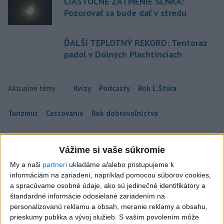
ČIASTOČNÉ ZATMENIE SLNKA:
Pozorovať sa bude dať v stredu
ĎALŠÍ TEPLOTNÝ REKORD: Tentoraz
padol v Dolných Plachtinciach
Aktuálne témy:
Kvízy
Podcasty
Rok Ľ.Štúra
Turizmus
Cestovanie
Rok dobrovoľníctva
Dielo týždňa
Referendum
MS v hokeji
Vážime si vaše súkromie
Komunálne voľby
My a naši
partneri
ukladáme a/alebo pristupujeme k
informáciám na zariadení, napríklad pomocou súborov cookies,
a spracúvame osobné údaje, ako sú jedinečné identifikátory a
štandardné informácie odosielané zariadením na
personalizovanú reklamu a obsah, meranie reklamy a obsahu,
prieskumy publika a vývoj služieb.
S vaším povolením môže