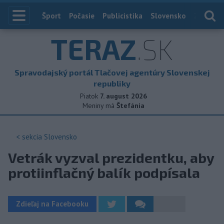
Index
Šport
Počasie
Publicistika
Slovensko
Zahranič
TERAZ
.SK
Spravodajský portál Tlačovej agentúry Slovenskej
republiky
Piatok
7. august 2026
Meniny má
Štefánia
< sekcia
Slovensko
Vetrák vyzval prezidentku, aby
protiinflačný balík podpísala
Zdieľaj na Facebooku