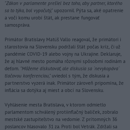
"Zákon v parlamente prešiel bez toho, aby partner, ktorého
sa to týka, bol vypočutý,"
upozornil. Pýta sa, aké opatrenie
a voči komu urobí štát, ak prestane fungovať
samospráva.
Primátor Bratislavy Matúš Vallo reagoval, že primátori i
starostovia na Slovensku podržali štát počas kríz, či už
pandémie COVID-19 alebo vojny na Ukrajine. Deklaruje,
že aj hlavné mesto pomáha rôznymi spôsobmi rodinám a
deťom.
"Môžeme diskutovať, ale diskusia sa ´nevykopáva´
tlačovou konferenciou,"
uviedol s tým, že diskusia a
partnerstvo vyzerá inak. Primátor zároveň pripomína, že
inflácia sa dotýka aj miest a obcí na Slovensku.
Vyhlásenie mesta Bratislava, v ktorom odmietlo
parlamentom schválený protiinflačný balíček, zobralo
mestské zastupiteľstvo na vedomie. Z prítomných 36
poslancov hlasovalo 31 za. Proti bol Vetrák. Zdržali sa