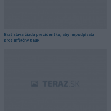
Bratislava žiada prezidentku, aby nepodpísala
protiinflačný balík