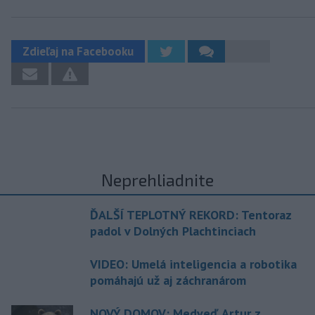
Zdieľaj na Facebooku
Neprehliadnite
ĎALŠÍ TEPLOTNÝ REKORD: Tentoraz
padol v Dolných Plachtinciach
VIDEO: Umelá inteligencia a robotika
pomáhajú už aj záchranárom
NOVÝ DOMOV: Medveď Artur z