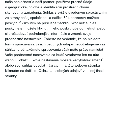
naša spoločnosť a naši partneri používať presné údaje
o geografickej polohe a identifikáciu prostredníctvom
skenovania zariadenia. Súhlas s vyššie uvedeným spracúvaním
zo strany našej spoločnosti a našich 824 partnerov môžete
poskytnúť kliknutím na príslušné tlačidlo. Skôr než súhlas
poskytnete, môžete kliknutím jeho poskytnutie odmietnuť alebo
si preštudovať podrobnejšie informácie a zmeniť svoje
prednostné nastavenia.
Zoberte na vedomie, že na niektoré
formy spracúvania vašich osobných údajov nepotrebujeme váš
súhlas, proti takémuto spracovaniu však máte právo namietať.
Vaše prednostné nastavenia sa budú vzťahovať len na túto
webovú lokalitu. Svoje nastavenia môžete kedykoľvek zmeniť
alebo svoj súhlas odvolať návratom na túto webovú stránku
ČAKAJTE BÚRKY: Vyskytnú sa do polnoci
kliknutím na tlačidlo „Ochrana osobných údajov“ v dolnej časti
stránky.
najmä v týchto častiach
Výstrahy pred búrkami ústav vyhlásil v celom Bratislavskom
kraji, vo väčšine okresov Trenčianskeho, Trnavského a
Žilinského kraja a v okresoch Snina a Sobrance na východe
krajiny.
aktualizované
včera 18:54
,
včera 19:09