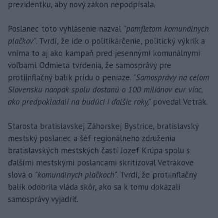
prezidentku, aby nový zákon nepodpísala.
Poslanec toto vyhlásenie nazval
"pamfletom komunálnych
plačkov"
. Tvrdí, že ide o politikárčenie, politický výkrik a
vníma to aj ako kampaň pred jesennými komunálnymi
voľbami. Odmieta tvrdenia, že samosprávy pre
protiinflačný balík prídu o peniaze.
"Samosprávy na celom
Slovensku naopak spolu dostanú o 100 miliónov eur viac,
ako predpokladali na budúci i ďalšie roky,"
povedal Vetrák.
Starosta bratislavskej Záhorskej Bystrice, bratislavský
mestský poslanec a šéf regionálneho združenia
bratislavských mestských častí Jozef Krúpa spolu s
ďalšími mestskými poslancami skritizoval Vetrákove
slová o
"komunálnych plačkoch"
. Tvrdí, že protiinflačný
balík odobrila vláda skôr, ako sa k tomu dokázali
samosprávy vyjadriť.