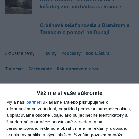
košickej zoo odchádza za hranice
Orbánová telefonovala s Blanárom a
Tarabom o pomoci na Dunaji
Aktuálne témy:
Kvízy
Podcasty
Rok Ľ.Štúra
Turizmus
Cestovanie
Rok dobrovoľníctva
Dielo týždňa
Referendum
MS v hokeji
Vážime si vaše súkromie
Komunálne voľby
My a naši
partneri
ukladáme a/alebo pristupujeme k
informáciám na zariadení, napríklad pomocou súborov cookies,
a spracúvame osobné údaje, ako sú jedinečné identifikátory a
štandardné informácie odosielané zariadením na
personalizovanú reklamu a obsah, meranie reklamy a obsahu,
prieskumy publika a vývoj služieb.
S vaším povolením môže