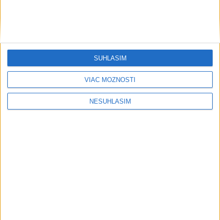
V časti Košice-Krásna otvorili park
pomenovaný po kňazovi Semivanovi
včera 20:16
SÚHLASÍM
O post starostu Ružinova chce zabojovať i miestny poslanec
VIAC MOŽNOSTÍ
P. Strapák
NESÚHLASÍM
ŽSK: VšZP znevýhodnila krajské nemocnice v porovnaní so
súkromnými
Obnovu posledného úseku cesty na Kráľovu hoľu majú
ukončiť v auguste
Neprehliadnite