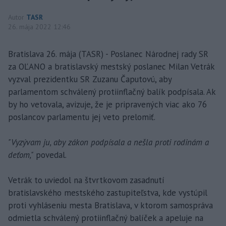
Autor
TASR
26. mája 2022 12:46
Bratislava 26. mája (TASR) - Poslanec Národnej rady SR
za OĽANO a bratislavský mestský poslanec Milan Vetrák
vyzval prezidentku SR Zuzanu Čaputovú, aby
parlamentom schválený protiinflačný balík podpísala. Ak
by ho vetovala, avizuje, že je pripravených viac ako 76
poslancov parlamentu jej veto prelomiť.
"Vyzývam ju, aby zákon podpísala a nešla proti rodinám a
deťom,"
povedal.
Vetrák to uviedol na štvrtkovom zasadnutí
bratislavského mestského zastupiteľstva, kde vystúpil
proti vyhláseniu mesta Bratislava, v ktorom samospráva
odmietla schválený protiinflačný balíček a apeluje na