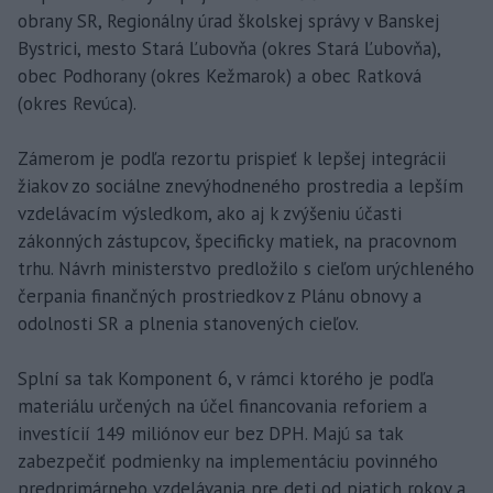
obrany SR, Regionálny úrad školskej správy v Banskej
Bystrici, mesto Stará Ľubovňa (okres Stará Ľubovňa),
obec Podhorany (okres Kežmarok) a obec Ratková
(okres Revúca).
Zámerom je podľa rezortu prispieť k lepšej integrácii
žiakov zo sociálne znevýhodneného prostredia a lepším
vzdelávacím výsledkom, ako aj k zvýšeniu účasti
zákonných zástupcov, špecificky matiek, na pracovnom
trhu. Návrh ministerstvo predložilo s cieľom urýchleného
čerpania finančných prostriedkov z Plánu obnovy a
odolnosti SR a plnenia stanovených cieľov.
Splní sa tak Komponent 6, v rámci ktorého je podľa
materiálu určených na účel financovania reforiem a
investícií 149 miliónov eur bez DPH. Majú sa tak
zabezpečiť podmienky na implementáciu povinného
predprimárneho vzdelávania pre deti od piatich rokov a