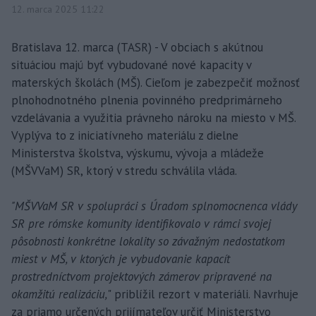
12. marca 2025 11:22
Bratislava 12. marca (TASR) - V obciach s akútnou
situáciou majú byť vybudované nové kapacity v
materských školách (MŠ). Cieľom je zabezpečiť možnosť
plnohodnotného plnenia povinného predprimárneho
vzdelávania a využitia právneho nároku na miesto v MŠ.
Vyplýva to z iniciatívneho materiálu z dielne
Ministerstva školstva, výskumu, vývoja a mládeže
(MŠVVaM) SR, ktorý v stredu schválila vláda.
"MŠVVaM SR v spolupráci s Úradom splnomocnenca vlády
SR pre rómske komunity identifikovalo v rámci svojej
pôsobnosti konkrétne lokality so závažným nedostatkom
miest v MŠ, v ktorých je vybudovanie kapacít
prostredníctvom projektových zámerov pripravené na
okamžitú realizáciu,
" priblížil rezort v materiáli. Navrhuje
za priamo určených prijímateľov určiť Ministerstvo