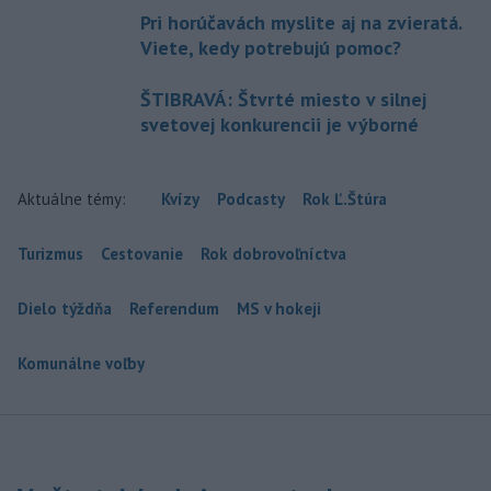
Pri horúčavách myslite aj na zvieratá.
Viete, kedy potrebujú pomoc?
ŠTIBRAVÁ: Štvrté miesto v silnej
svetovej konkurencii je výborné
Aktuálne témy:
Kvízy
Podcasty
Rok Ľ.Štúra
Turizmus
Cestovanie
Rok dobrovoľníctva
Dielo týždňa
Referendum
MS v hokeji
Komunálne voľby