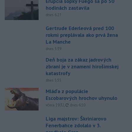
Erupcia sopky Fuego sa po 50
hodinách zastavila
dnes 6:27
Gertrude Ederleová pred 100
rokmi preplávala ako prvá žena
La Manche
dnes 5:39
Deň boja za zákaz jadrových
zbraní je v znamení hirošimskej
katastrofy
dnes 5:55
Mláďa z populácie
Escobarových hrochov uhynulo
aktualizované
včera 19:32
,
dnes 6:10
Liga majstrov: Škriniarovo
Fenerbahce zdolalo v 3.