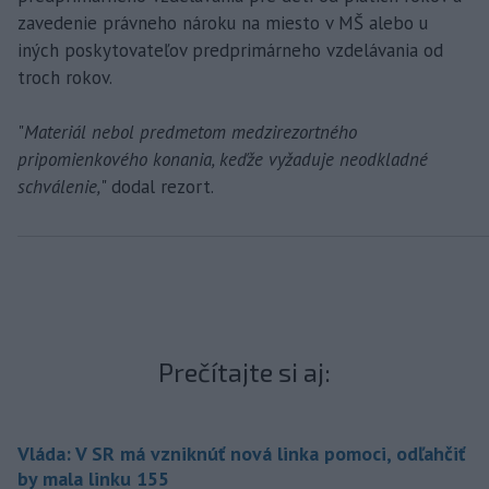
zavedenie právneho nároku na miesto v MŠ alebo u
iných poskytovateľov predprimárneho vzdelávania od
troch rokov.
"
Materiál nebol predmetom medzirezortného
pripomienkového konania, keďže vyžaduje neodkladné
schválenie,
" dodal rezort.
Prečítajte si aj:
Vláda: V SR má vzniknúť nová linka pomoci, odľahčiť
by mala linku 155