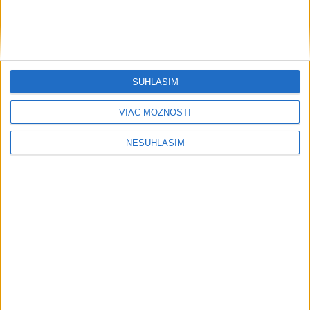
....
SÚHLASÍM
VIAC MOŽNOSTÍ
NESÚHLASÍM
....