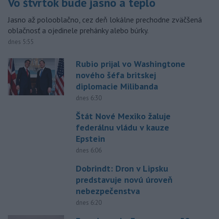
Vo štvrtok bude jasno a teplo
Jasno až polooblačno, cez deň lokálne prechodne zväčšená
oblačnosť a ojedinele prehánky alebo búrky.
dnes 5:55
Rubio prijal vo Washingtone
nového šéfa britskej
diplomacie Milibanda
dnes 6:30
Štát Nové Mexiko žaluje
federálnu vládu v kauze
Epstein
dnes 6:06
Dobrindt: Dron v Lipsku
predstavuje novú úroveň
nebezpečenstva
dnes 6:20