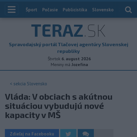
Index
Šport
Počasie
Publicistika
Slovensko
Zahranič
TERAZ
.SK
Spravodajský portál Tlačovej agentúry Slovenskej
republiky
Štvrtok
6. august 2026
Meniny má
Jozefína
< sekcia
Slovensko
Vláda: V obciach s akútnou
situáciou vybudujú nové
kapacity v MŠ
Zdieľaj na Facebooku