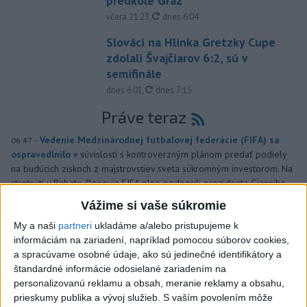
predkole Graz
aktualizované
včera 21:23
,
dnes 6:04
Slováci na Hlinka Gretzky Cupe
zdolali Švajčiarov 6:2, sú v
semifinále
aktualizované
dnes 6:01
,
dnes 7:15
Práve teraz
-
Vedenie Medzinárodnej futbalovej federácie (FIFA) sa
06:47
ospravedlnilo v
súvislosti s kontroverzným plánom predať podiely
na budúcich ziskoch z majstrovstiev sveta súkromným investorom. Na
stretnutí v Rabate členovia FIFA plne podporili prezidenta Gianniho
Infantina.
Vážime si vaše súkromie
My a naši
partneri
ukladáme a/alebo pristupujeme k
Viac
informáciám na zariadení, napríklad pomocou súborov cookies,
Videá a prenosy TASR TV
a spracúvame osobné údaje, ako sú jedinečné identifikátory a
štandardné informácie odosielané zariadením na
TK Ministra spravodlivosti SR B.
personalizovanú reklamu a obsah, meranie reklamy a obsahu,
Suska
prieskumy publika a vývoj služieb.
S vaším povolením môže