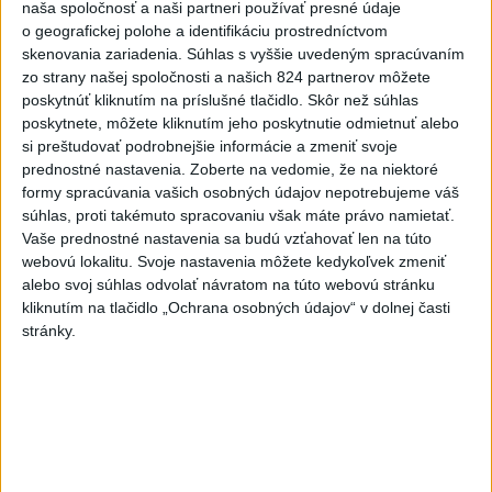
naša spoločnosť a naši partneri používať presné údaje
o geografickej polohe a identifikáciu prostredníctvom
Viac
skenovania zariadenia. Súhlas s vyššie uvedeným spracúvaním
Najčítanejšie
zo strany našej spoločnosti a našich 824 partnerov môžete
poskytnúť kliknutím na príslušné tlačidlo. Skôr než súhlas
6h
24h
7d
poskytnete, môžete kliknutím jeho poskytnutie odmietnuť alebo
si preštudovať podrobnejšie informácie a zmeniť svoje
Český herec Vladimír Polívka odmietol
1
prednostné nastavenia.
Zoberte na vedomie, že na niektoré
zaujímavé filmové projekty
formy spracúvania vašich osobných údajov nepotrebujeme váš
súhlas, proti takémuto spracovaniu však máte právo namietať.
2
Vaše prednostné nastavenia sa budú vzťahovať len na túto
Predstavitelia Mladého Hlasu podali trestné oznámenie
webovú lokalitu. Svoje nastavenia môžete kedykoľvek zmeniť
na I. Korčoka
alebo svoj súhlas odvolať návratom na túto webovú stránku
3
kliknutím na tlačidlo „Ochrana osobných údajov“ v dolnej časti
Mesto Martin vypovedalo zmluvy na tri rozpracované
stránky.
investičné akcie
4
V Košiciach Nad jazerom začína výstavba
chodníka,otvorili aj pumptrack
5
ZRÁŽKA VLAKU S AUTOM V LOZORNE: Rušňovodič jej
už nedokázal zabrániť