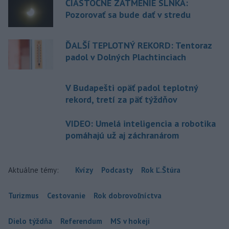
ČIASTOČNÉ ZATMENIE SLNKA:
Pozorovať sa bude dať v stredu
ĎALŠÍ TEPLOTNÝ REKORD: Tentoraz
padol v Dolných Plachtinciach
V Budapešti opäť padol teplotný
rekord, tretí za päť týždňov
VIDEO: Umelá inteligencia a robotika
pomáhajú už aj záchranárom
Aktuálne témy:
Kvízy
Podcasty
Rok Ľ.Štúra
Turizmus
Cestovanie
Rok dobrovoľníctva
Dielo týždňa
Referendum
MS v hokeji