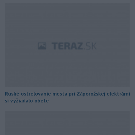
Ruské ostreľovanie mesta pri Záporožskej elektrárni
si vyžiadalo obete