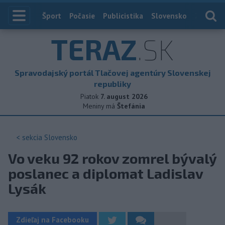
Index
Šport
Počasie
Publicistika
Slovensko
Zahranič
TERAZ
.SK
Spravodajský portál Tlačovej agentúry Slovenskej
republiky
Piatok
7. august 2026
Meniny má
Štefánia
< sekcia
Slovensko
Vo veku 92 rokov zomrel bývalý
poslanec a diplomat Ladislav
Lysák
Zdieľaj na Facebooku