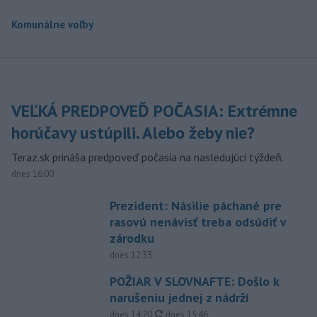
Komunálne voľby
VEĽKÁ PREDPOVEĎ POČASIA: Extrémne
horúčavy ustúpili. Alebo žeby nie?
Teraz.sk prináša predpoveď počasia na nasledujúci týždeň.
dnes 16:00
Prezident: Násilie páchané pre
rasovú nenávisť treba odsúdiť v
zárodku
dnes 12:33
POŽIAR V SLOVNAFTE: Došlo k
narušeniu jednej z nádrží
aktualizované
dnes 14:20
,
dnes 15:46