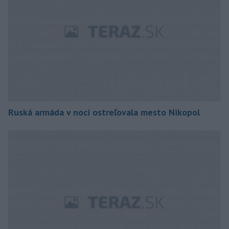
Ruská armáda v noci ostreľovala mesto Nikopol