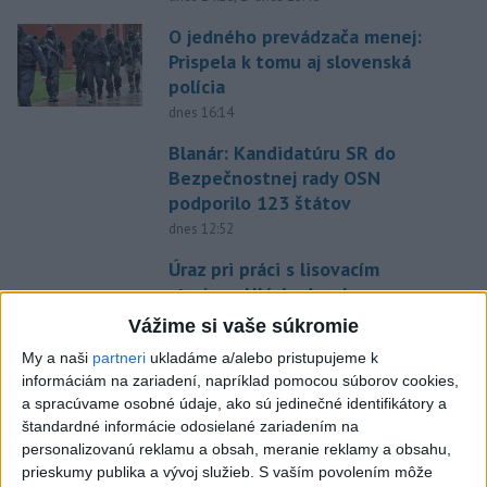
O jedného prevádzača menej:
Prispela k tomu aj slovenská
polícia
dnes 16:14
Blanár: Kandidatúru SR do
Bezpečnostnej rady OSN
podporilo 123 štátov
dnes 12:52
Úraz pri práci s lisovacím
strojom: Hlásia dvoch
zranených
Vážime si vaše súkromie
dnes 16:07
My a naši
partneri
ukladáme a/alebo pristupujeme k
informáciám na zariadení, napríklad pomocou súborov cookies,
Musk: Kandidátku francúzskej
a spracúvame osobné údaje, ako sú jedinečné identifikátory a
strany Zelených treba zastaviť
štandardné informácie odosielané zariadením na
dnes 14:28
personalizovanú reklamu a obsah, meranie reklamy a obsahu,
prieskumy publika a vývoj služieb.
S vaším povolením môže
Tomáš: Takmer 200 domácností