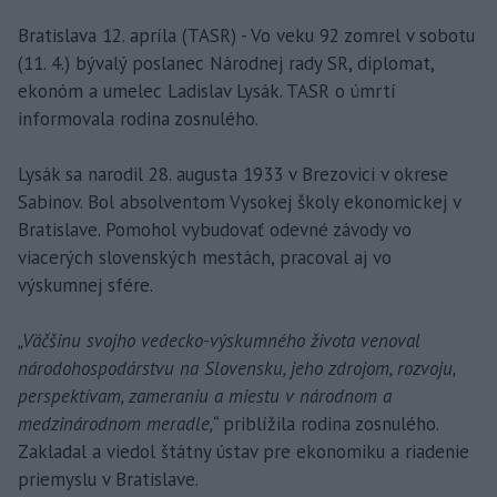
Bratislava 12. apríla (TASR) - Vo veku 92 zomrel v sobotu
(11. 4.) bývalý poslanec Národnej rady SR, diplomat,
ekonóm a umelec Ladislav Lysák. TASR o úmrtí
informovala rodina zosnulého.
Lysák sa narodil 28. augusta 1933 v Brezovici v okrese
Sabinov. Bol absolventom Vysokej školy ekonomickej v
Bratislave. Pomohol vybudovať odevné závody vo
viacerých slovenských mestách, pracoval aj vo
výskumnej sfére.
„Väčšinu svojho vedecko-výskumného života venoval
národohospodárstvu na Slovensku, jeho zdrojom, rozvoju,
perspektívam, zameraniu a miestu v národnom a
medzinárodnom meradle,“
priblížila rodina zosnulého.
Zakladal a viedol štátny ústav pre ekonomiku a riadenie
priemyslu v Bratislave.