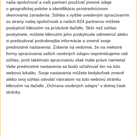
naša spoločnosť a naši partneri používať presné údaje
po búrkach dostane pomoc za
o geografickej polohe a identifikáciu prostredníctvom
250.000 eur
skenovania zariadenia. Súhlas s vyššie uvedeným spracúvaním
dnes 12:53
zo strany našej spoločnosti a našich 824 partnerov môžete
poskytnúť kliknutím na príslušné tlačidlo. Skôr než súhlas
Slováci získali vo Vichy bronz,
poskytnete, môžete kliknutím jeho poskytnutie odmietnuť alebo
Lacko: Rastú talentovaní hráči
si preštudovať podrobnejšie informácie a zmeniť svoje
dnes 15:51
prednostné nastavenia.
Zoberte na vedomie, že na niektoré
formy spracúvania vašich osobných údajov nepotrebujeme váš
Abrahamová získala bronz v K1,
súhlas, proti takémuto spracovaniu však máte právo namietať.
Záhorská piata
Vaše prednostné nastavenia sa budú vzťahovať len na túto
aktualizované
dnes 16:08
,
dnes 16:10
webovú lokalitu. Svoje nastavenia môžete kedykoľvek zmeniť
alebo svoj súhlas odvolať návratom na túto webovú stránku
Práve teraz
kliknutím na tlačidlo „Ochrana osobných údajov“ v dolnej časti
-
Slovenská polícia prispela k objasneniu prípadu
stránky.
16:08
prevádzačstva,
ktorý sa podarilo ukončiť právoplatným odsúdením
páchateľa v Maďarsku.
Viac
Videá a prenosy TASR TV