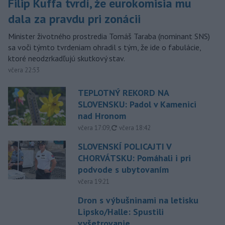
Filip Kuffa tvrdí, že eurokomisia mu
dala za pravdu pri zonácii
Minister životného prostredia Tomáš Taraba (nominant SNS)
sa voči týmto tvrdeniam ohradil s tým, že ide o fabulácie,
ktoré neodzrkadľujú skutkový stav.
včera 22:53
TEPLOTNÝ REKORD NA
SLOVENSKU: Padol v Kamenici
nad Hronom
aktualizované
včera 17:09
,
včera 18:42
SLOVENSKÍ POLICAJTI V
CHORVÁTSKU: Pomáhali i pri
podvode s ubytovaním
včera 19:21
Dron s výbušninami na letisku
Lipsko/Halle: Spustili
vyšetrovanie