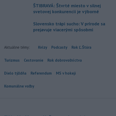
ŠTIBRAVÁ: Štvrté miesto v silnej
svetovej konkurencii je výborné
Slovensko trápi sucho: V prírode sa
prejavuje viacerými spôsobmi
Aktuálne témy:
Kvízy
Podcasty
Rok Ľ.Štúra
Turizmus
Cestovanie
Rok dobrovoľníctva
Dielo týždňa
Referendum
MS v hokeji
Komunálne voľby