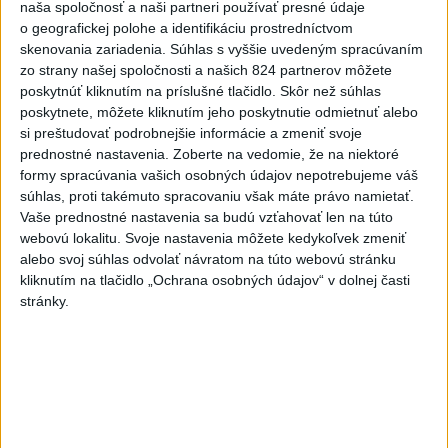
naša spoločnosť a naši partneri používať presné údaje
6
ZOO SMÚTI: Extrémne horúčavy neprežili tri levice
o geografickej polohe a identifikáciu prostredníctvom
skenovania zariadenia. Súhlas s vyššie uvedeným spracúvaním
7
TEPLOTNÝ REKORD NA SLOVENSKU: Padol v Kamenici
zo strany našej spoločnosti a našich 824 partnerov môžete
nad Hronom
poskytnúť kliknutím na príslušné tlačidlo. Skôr než súhlas
poskytnete, môžete kliknutím jeho poskytnutie odmietnuť alebo
si preštudovať podrobnejšie informácie a zmeniť svoje
Najnovšie správy na Teraz.sk
prednostné nastavenia.
Zoberte na vedomie, že na niektoré
Vyhlásenia
formy spracúvania vašich osobných údajov nepotrebujeme váš
súhlas, proti takémuto spracovaniu však máte právo namietať.
Priame prenosy z Národnej rady SR
Vaše prednostné nastavenia sa budú vzťahovať len na túto
webovú lokalitu. Svoje nastavenia môžete kedykoľvek zmeniť
alebo svoj súhlas odvolať návratom na túto webovú stránku
kliknutím na tlačidlo „Ochrana osobných údajov“ v dolnej časti
stránky.
Politika na sociálnych sieťach
Zobraziť viac
Info
Najnovšie videá
Najsledovanejšie videá