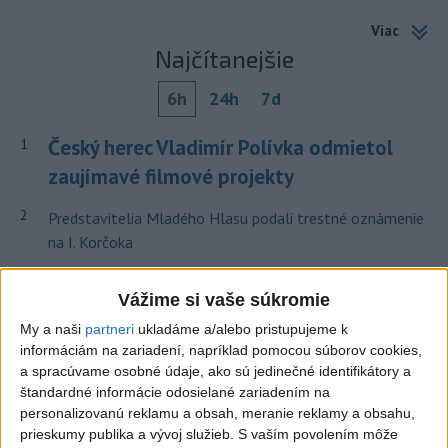
Viac
Najčítanejšie
6h
24h
7d
Český herec Vladimír Polívka odmietol
1
zaujímavé filmové projekty
2
Predstavitelia Mladého Hlasu podali trestné oznámenie
na I. Korčoka
3
Mesto Martin vypovedalo zmluvy na tri rozpracované
Vážime si vaše súkromie
investičné akcie
My a naši
partneri
ukladáme a/alebo pristupujeme k
4
ZRÁŽKA VLAKU S AUTOM V LOZORNE: Rušňovodič jej
informáciám na zariadení, napríklad pomocou súborov cookies,
už nedokázal zabrániť
a spracúvame osobné údaje, ako sú jedinečné identifikátory a
štandardné informácie odosielané zariadením na
5
UZAVRETÁ CESTA: Medzi Spišskou Novou Vsou a
personalizovanú reklamu a obsah, meranie reklamy a obsahu,
Levočou sa stala nehoda
prieskumy publika a vývoj služieb.
S vaším povolením môže