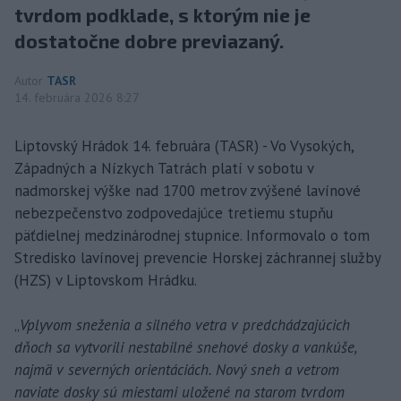
tvrdom podklade, s ktorým nie je
dostatočne dobre previazaný.
Autor
TASR
14. februára 2026 8:27
Liptovský Hrádok 14. februára (TASR) - Vo Vysokých,
Západných a Nízkych Tatrách platí v sobotu v
nadmorskej výške nad 1700 metrov zvýšené lavínové
nebezpečenstvo zodpovedajúce tretiemu stupňu
päťdielnej medzinárodnej stupnice. Informovalo o tom
Stredisko lavínovej prevencie Horskej záchrannej služby
(HZS) v Liptovskom Hrádku.
„
Vplyvom sneženia a silného vetra v predchádzajúcich
dňoch sa vytvorili nestabilné snehové dosky a vankúše,
najmä v severných orientáciách. Nový sneh a vetrom
naviate dosky sú miestami uložené na starom tvrdom