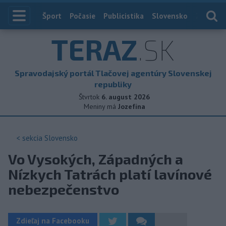
Index
Šport
Počasie
Publicistika
Slovensko
Zahranič
TERAZ
.SK
Spravodajský portál Tlačovej agentúry Slovenskej
republiky
Štvrtok
6. august 2026
Meniny má
Jozefína
< sekcia
Slovensko
Vo Vysokých, Západných a
Nízkych Tatrách platí lavínové
nebezpečenstvo
Zdieľaj na Facebooku