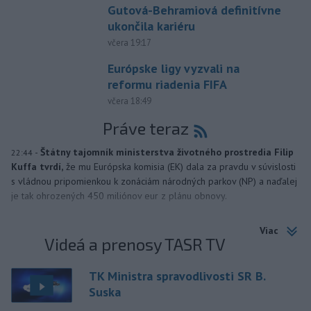
Gutová-Behramiová definitívne
ukončila kariéru
včera 19:17
Európske ligy vyzvali na
reformu riadenia FIFA
včera 18:49
Práve teraz
-
Štátny tajomník ministerstva životného prostredia Filip
22:44
Kuffa tvrdí,
že mu Európska komisia (EK) dala za pravdu v súvislosti
s vládnou pripomienkou k zonáciám národných parkov (NP) a naďalej
je tak ohrozených 450 miliónov eur z plánu obnovy.
Viac
Videá a prenosy TASR TV
TK Ministra spravodlivosti SR B.
Suska