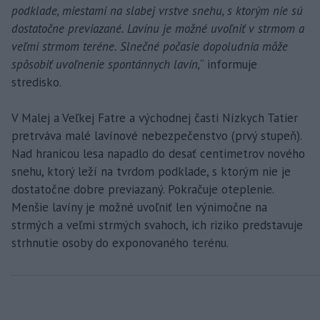
podklade, miestami na slabej vrstve snehu, s ktorým nie sú
dostatočne previazané. Lavínu je možné uvoľniť v strmom a
veľmi strmom teréne. Slnečné počasie dopoludnia môže
spôsobiť uvoľnenie spontánnych lavín,
“ informuje
stredisko.
V Malej a Veľkej Fatre a východnej časti Nízkych Tatier
pretrváva malé lavínové nebezpečenstvo (prvý stupeň).
Nad hranicou lesa napadlo do desať centimetrov nového
snehu, ktorý leží na tvrdom podklade, s ktorým nie je
dostatočne dobre previazaný. Pokračuje oteplenie.
Menšie lavíny je možné uvoľniť len výnimočne na
strmých a veľmi strmých svahoch, ich riziko predstavuje
strhnutie osoby do exponovaného terénu.