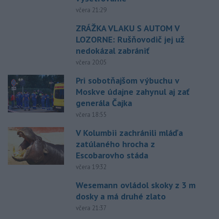
včera 21:29
ZRÁŽKA VLAKU S AUTOM V
LOZORNE: Rušňovodič jej už
nedokázal zabrániť
včera 20:05
Pri sobotňajšom výbuchu v
Moskve údajne zahynul aj zať
generála Čajka
včera 18:55
V Kolumbii zachránili mláďa
zatúlaného hrocha z
Escobarovho stáda
včera 19:32
Wesemann ovládol skoky z 3 m
dosky a má druhé zlato
včera 21:37