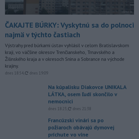
ČAKAJTE BÚRKY: Vyskytnú sa do polnoci
najmä v týchto častiach
Výstrahy pred búrkami ústav vyhlásil v celom Bratislavskom
kraji, vo väčšine okresov Trenčianskeho, Trnavského a
Žilinského kraja a v okresoch Snina a Sobrance na východe
krajiny.
aktualizované
dnes 18:54
,
dnes 19:09
Na kúpalisku Diakovce UNIKALA
LÁTKA, osem ľudí skončilo v
nemocnici
aktualizované
dnes 18:23
,
dnes 21:38
Francúzski vinári sa po
požiaroch obávajú dymovej
príchute vo víne