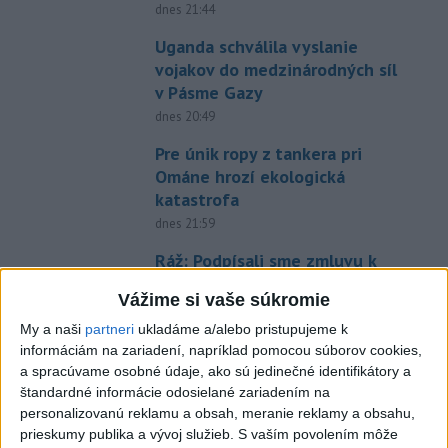
dnes 21:44
Uganda schválila vyslanie
vojakov do medzinárodných síl
v Pásme Gazy
dnes 20:49
Pre únik ropy z tankera pri
Ománe hrozí ekologická
katastrofa
dnes 21:59
Ráž: Podpísali sme zmluvu k
dokumentácii obnovy hlavnej
Vážime si vaše súkromie
stanice
My a naši
partneri
ukladáme a/alebo pristupujeme k
dnes 15:26
informáciám na zariadení, napríklad pomocou súborov cookies,
KDH žiada ministra vnútra o
a spracúvame osobné údaje, ako sú jedinečné identifikátory a
vysvetlenie nákupu
štandardné informácie odosielané zariadením na
kamerových systémov
personalizovanú reklamu a obsah, meranie reklamy a obsahu,
prieskumy publika a vývoj služieb.
S vaším povolením môže
dnes 17:40