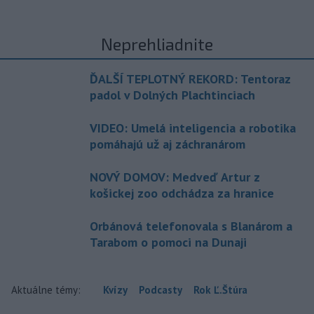
Neprehliadnite
ĎALŠÍ TEPLOTNÝ REKORD: Tentoraz
padol v Dolných Plachtinciach
VIDEO: Umelá inteligencia a robotika
pomáhajú už aj záchranárom
NOVÝ DOMOV: Medveď Artur z
košickej zoo odchádza za hranice
Orbánová telefonovala s Blanárom a
Tarabom o pomoci na Dunaji
Aktuálne témy:
Kvízy
Podcasty
Rok Ľ.Štúra