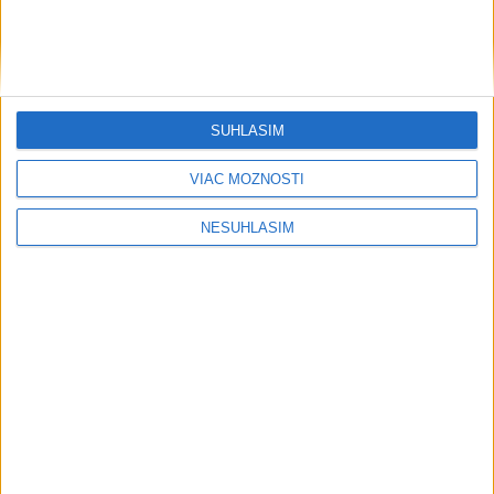
Šport
SÚHLASÍM
VIAC MOŽNOSTÍ
....
NESÚHLASÍM
....