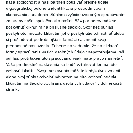
naša spoločnosť a naši partneri používať presné údaje
V Budapešti opäť padol
o geografickej polohe a identifikáciu prostredníctvom
teplotný rekord, tretí za päť
skenovania zariadenia. Súhlas s vyššie uvedeným spracúvaním
týždňov
zo strany našej spoločnosti a našich 824 partnerov môžete
poskytnúť kliknutím na príslušné tlačidlo. Skôr než súhlas
dnes 19:15
poskytnete, môžete kliknutím jeho poskytnutie odmietnuť alebo
Twente deklasovalo DAC 6:0 v
si preštudovať podrobnejšie informácie a zmeniť svoje
prvom zápase 3. predkola
prednostné nastavenia.
Zoberte na vedomie, že na niektoré
formy spracúvania vašich osobných údajov nepotrebujeme váš
dnes 22:03
súhlas, proti takémuto spracovaniu však máte právo namietať.
Slovenskí hádzanári zdolali
Vaše prednostné nastavenia sa budú vzťahovať len na túto
Taliansko 38:37
webovú lokalitu. Svoje nastavenia môžete kedykoľvek zmeniť
alebo svoj súhlas odvolať návratom na túto webovú stránku
aktualizované
dnes 16:28
,
dnes 19:55
kliknutím na tlačidlo „Ochrana osobných údajov“ v dolnej časti
Práve teraz
stránky.
-
Pri pobreží Ománu hrozí ekologická katastrofa pre únik
21:58
čoraz
väčšieho množstva ropy z tankera, ktorý narazil na plytčinu v
blízkosti prírodnej rezervácie.
Viac