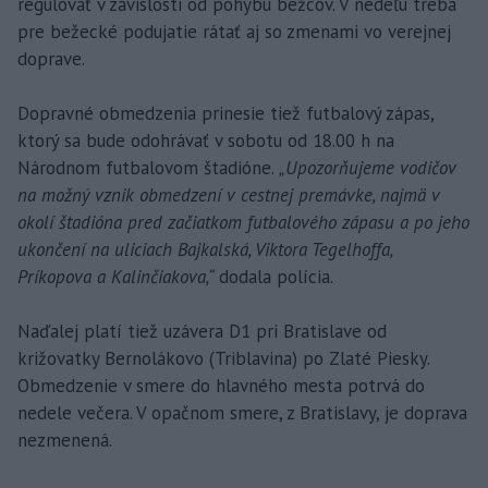
regulovať v závislosti od pohybu bežcov. V nedeľu treba
pre bežecké podujatie rátať aj so zmenami vo verejnej
doprave.
Dopravné obmedzenia prinesie tiež futbalový zápas,
ktorý sa bude odohrávať v sobotu od 18.00 h na
Národnom futbalovom štadióne.
„Upozorňujeme vodičov
na možný vznik obmedzení v cestnej premávke, najmä v
okolí štadióna pred začiatkom futbalového zápasu a po jeho
ukončení na uliciach Bajkalská, Viktora Tegelhoffa,
Príkopova a Kalinčiakova,“
dodala polícia.
Naďalej platí tiež uzávera D1 pri Bratislave od
križovatky Bernolákovo (Triblavina) po Zlaté Piesky.
Obmedzenie v smere do hlavného mesta potrvá do
nedele večera. V opačnom smere, z Bratislavy, je doprava
nezmenená.