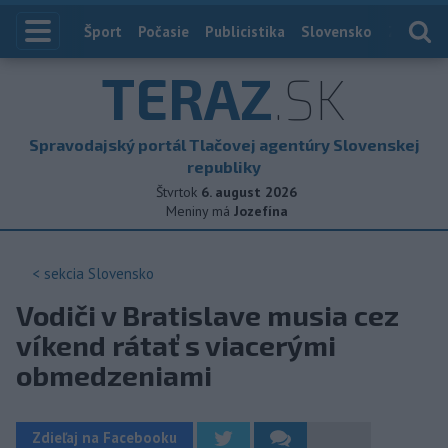
Index
Šport
Počasie
Publicistika
Slovensko
Zahranič
TERAZ
.SK
Spravodajský portál Tlačovej agentúry Slovenskej
republiky
Štvrtok
6. august 2026
Meniny má
Jozefína
< sekcia
Slovensko
Vodiči v Bratislave musia cez
víkend rátať s viacerými
obmedzeniami
Zdieľaj na Facebooku