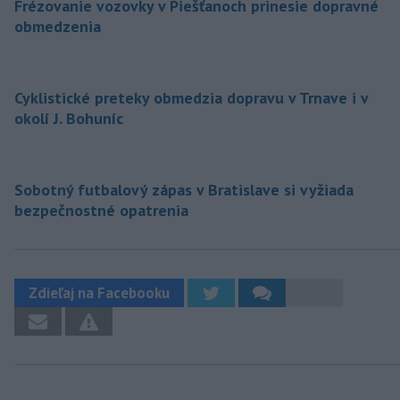
Frézovanie vozovky v Piešťanoch prinesie dopravné
obmedzenia
Cyklistické preteky obmedzia dopravu v Trnave i v
okolí J. Bohuníc
Sobotný futbalový zápas v Bratislave si vyžiada
bezpečnostné opatrenia
Zdieľaj na Facebooku