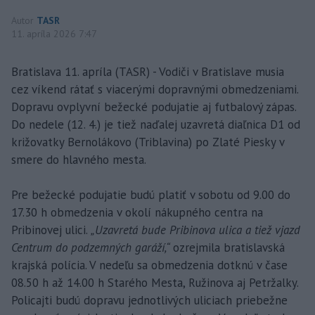
Autor
TASR
11. apríla 2026 7:47
Bratislava 11. apríla (TASR) - Vodiči v Bratislave musia
cez víkend rátať s viacerými dopravnými obmedzeniami.
Dopravu ovplyvní bežecké podujatie aj futbalový zápas.
Do nedele (12. 4.) je tiež naďalej uzavretá diaľnica D1 od
križovatky Bernolákovo (Triblavina) po Zlaté Piesky v
smere do hlavného mesta.
Pre bežecké podujatie budú platiť v sobotu od 9.00 do
17.30 h obmedzenia v okolí nákupného centra na
Pribinovej ulici.
„Uzavretá bude Pribinova ulica a tiež vjazd
Centrum do podzemných garáží,“
ozrejmila bratislavská
krajská polícia. V nedeľu sa obmedzenia dotknú v čase
08.50 h až 14.00 h Starého Mesta, Ružinova aj Petržalky.
Policajti budú dopravu jednotlivých uliciach priebežne