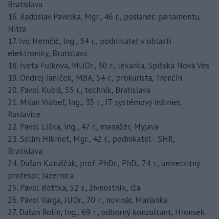
Bratislava
16. Radoslav Pavelka, Mgr., 46 r., poslanec parlamentu,
Nitra
17. Ivo Nemčič, Ing., 54 r., podnikateľ v oblasti
elektroniky, Bratislava
18. Iveta Fulková, MUDr., 50 r., lekárka, Spišská Nová Ves
19. Ondrej Janíček, MBA, 54 r., prokurista, Trenčín
20. Pavol Kubiš, 55 r., technik, Bratislava
21. Milan Vrabeľ, Ing., 35 r., IT systémový inžinier,
Raslavice
22. Pavol Líška, Ing., 47 r., manažér, Myjava
23. Selim Hikmet, Mgr., 42 r., podnikateľ - SHR,
Bratislava
24. Dušan Katuščák, prof. PhDr., PhD., 74 r., univerzitný
profesor, Jazernica
25. Pavol Bottka, 52 r., živnostník, Iža
26. Pavol Varga, JUDr., 70 r., novinár, Marianka
27. Dušan Rolín, Ing., 69 r., odborný konzultant, Hronsek