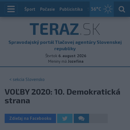
36
°C
Index
Šport
Počasie
Publicistika
Slovensko
Zahranič
TERAZ
.SK
Spravodajský portál Tlačovej agentúry Slovenskej
republiky
Štvrtok
6. august 2026
Meniny má
Jozefína
< sekcia
Slovensko
VOĽBY 2020: 10. Demokratická
strana
Zdieľaj na Facebooku