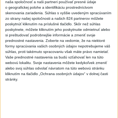
naša spoločnosť a naši partneri používať presné údaje
88. Natália Pepuchová, 26 r., SZČO, Bratislava
o geografickej polohe a identifikáciu prostredníctvom
89. Igor Hornák, Ing., CSc., 56 r., manažér, Bratislava
skenovania zariadenia. Súhlas s vyššie uvedeným spracúvaním
90. Ingrid Žilincová, 52 r., ekonómka, Banská Bystrica
zo strany našej spoločnosti a našich 824 partnerov môžete
poskytnúť kliknutím na príslušné tlačidlo. Skôr než súhlas
91. Martin Šikula, Ing., 55 r., prednosta MsÚ, Banská
poskytnete, môžete kliknutím jeho poskytnutie odmietnuť alebo
Bystrica
si preštudovať podrobnejšie informácie a zmeniť svoje
92. Marta Klačanová, 52 r., podnikateľka, Selce
prednostné nastavenia.
Zoberte na vedomie, že na niektoré
93. Jaroslav Bytčanek, Bc., 56 r., manažér, Čadca
formy spracúvania vašich osobných údajov nepotrebujeme váš
94. Editka Takáčová, Mgr., 63 r., zdravotná sestra,
súhlas, proti takémuto spracovaniu však máte právo namietať.
Vaše prednostné nastavenia sa budú vzťahovať len na túto
Slovenské Nové Mesto
webovú lokalitu. Svoje nastavenia môžete kedykoľvek zmeniť
95. Ester Kramárová, Mgr., 25 r., psychologička,
alebo svoj súhlas odvolať návratom na túto webovú stránku
Podlužany
kliknutím na tlačidlo „Ochrana osobných údajov“ v dolnej časti
96. František Turňa, 56 r., filmár, Bratislava
stránky.
97. Patrik Drahovský, Ing., 49 r., podnikateľ, konateľ
spoločnosti, Nitrianska Blatnica
98. Juraj Šváč, MUDr., 57 r., lekár, Tajov
99. Vladislav Kačmár, 52 r., invalidný dôchodca, Stročín
100. Jana Kulichová, 54 r., živnostníčka, Iža
101. Jakub Skurčák, 34 r., podnikateľ, Habovka