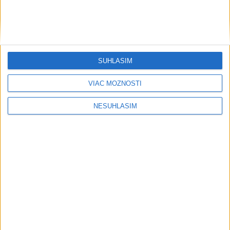
3
Afganec, ktorý v Mníchove vrazil autom do davu, dostal
TREST
4
Predstavitelia Mladého Hlasu podali trestné oznámenie
na I. Korčoka
SÚHLASÍM
5
V Košiciach Nad jazerom začína výstavba
chodníka,otvorili aj pumptrack
VIAC MOŽNOSTÍ
6
ZRÁŽKA VLAKU S AUTOM V LOZORNE: Rušňovodič jej
NESÚHLASÍM
už nedokázal zabrániť
7
Kruhová križovatka v Poprade v smere z Hozelca bude
hotová budúci rok
Najnovšie správy na Teraz.sk
Vyhlásenia
Priame prenosy z Národnej rady SR