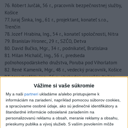
76. Róbert Jurčák, 56 r., pracovník bezpečnostnej služby,
Košice
77. Juraj Šinka, Ing., 61 r., projektant, konateľ s.r.o.,
Trenčín
78. Jozef Hrabina, Ing., 54 r., konateľ spoločnosti, Nitra
79. Branislav Hronec, 29 r., SZČO, Detva
80. David Bučko, Mgr., 34 r., podnikateľ, Bratislava
81. Milan Michalič, Ing., 56 r., predseda
poľnohospodárskeho družstva, Poruba pod Vihorlatom
82. René Kameník, Mgr., 48 r., vedecký pracovník, Košice
83. Igor Krafčík, Ing., 56 r., obchodný manažér, Košice
84. Rudolf Sloboda, Ing., 56 r., SZČO, projektový manažér,
Vážime si vaše súkromie
Bratislava
My a naši
partneri
ukladáme a/alebo pristupujeme k
85. Ľuboš Šimún, 43 r., živnostník, Likavka
informáciám na zariadení, napríklad pomocou súborov cookies,
86. Marek Krupa, Bc., 31 r., podnikateľ, Bohdanovce nad
a spracúvame osobné údaje, ako sú jedinečné identifikátory a
Trnavou
štandardné informácie odosielané zariadením na
personalizovanú reklamu a obsah, meranie reklamy a obsahu,
87. Eva Samolejová, PhDr., MPH., 52 r., referentka
prieskumy publika a vývoj služieb.
S vaším povolením môže
verejného obstarávania, Bratislava