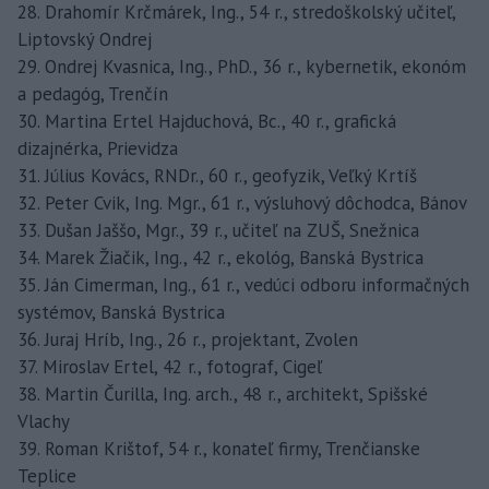
28. Drahomír Krčmárek, Ing., 54 r., stredoškolský učiteľ,
Liptovský Ondrej
29. Ondrej Kvasnica, Ing., PhD., 36 r., kybernetik, ekonóm
a pedagóg, Trenčín
30. Martina Ertel Hajduchová, Bc., 40 r., grafická
dizajnérka, Prievidza
31. Július Kovács, RNDr., 60 r., geofyzik, Veľký Krtíš
32. Peter Cvik, Ing. Mgr., 61 r., výsluhový dôchodca, Bánov
33. Dušan Jaššo, Mgr., 39 r., učiteľ na ZUŠ, Snežnica
34. Marek Žiačik, Ing., 42 r., ekológ, Banská Bystrica
35. Ján Cimerman, Ing., 61 r., vedúci odboru informačných
systémov, Banská Bystrica
36. Juraj Hríb, Ing., 26 r., projektant, Zvolen
37. Miroslav Ertel, 42 r., fotograf, Cigeľ
38. Martin Čurilla, Ing. arch., 48 r., architekt, Spišské
Vlachy
39. Roman Krištof, 54 r., konateľ firmy, Trenčianske
Teplice