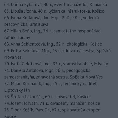
64. Darina Rybárová, 40 r., event manažérka, Kanianka
65. Libuša Jízdná, 40 r., lyžiarska inštruktorka, Košice
66. Ivona Kollárová, doc. Mgr., PhD., 48 r., vedecká
pracovníčka, Bratislava
67. Milan Beňo, Ing., 74 r., samostatne hospodáriaci
roľník, Turany
68. Anna Schlentcová, Ing., 52 r., ekologička, Košice
69. Petra Sekulová, Mgr., 43 r., zdravotná sestra, Spišská
Nová Ves
70. Iveta Geletková, Ing., 33 r., starostka obce, Mlynky
71. Daniela Antalová, Mgr., 56 r., pedagogická
zamestnankyňa, zdravotná sestra, Spišská Nová Ves
72. Milan Kormaník, Ing., 55 r., technický riaditeľ,
Liptovský Ján
73. Štefan Lazorišák, 60 r., spisovateľ, Košice
74. Jozef Horváth, 71 r., divadelný manažér, Košice
75. Tibor Kočík, PaedDr., 67 r., spisovateľ a etopéd,
Košice