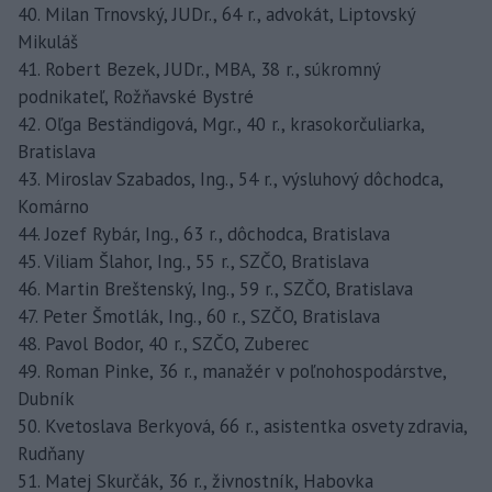
40. Milan Trnovský, JUDr., 64 r., advokát, Liptovský
Mikuláš
41. Robert Bezek, JUDr., MBA, 38 r., súkromný
podnikateľ, Rožňavské Bystré
42. Oľga Beständigová, Mgr., 40 r., krasokorčuliarka,
Bratislava
43. Miroslav Szabados, Ing., 54 r., výsluhový dôchodca,
Komárno
44. Jozef Rybár, Ing., 63 r., dôchodca, Bratislava
45. Viliam Šlahor, Ing., 55 r., SZČO, Bratislava
46. Martin Breštenský, Ing., 59 r., SZČO, Bratislava
47. Peter Šmotlák, Ing., 60 r., SZČO, Bratislava
48. Pavol Bodor, 40 r., SZČO, Zuberec
49. Roman Pinke, 36 r., manažér v poľnohospodárstve,
Dubník
50. Kvetoslava Berkyová, 66 r., asistentka osvety zdravia,
Rudňany
51. Matej Skurčák, 36 r., živnostník, Habovka