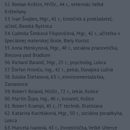
52. Roman Krištín, MVDr., 44 r., veterinár, Veľké
Kršteňany
53. Ivan Švajlen, Mgr., 41 r., tlmočník a prekladateľ,
učiteľ, Banská Bystrica
54. Ľudmila Šimková Filipovičová, Mgr., 42 r., učiteľka v
špeciálnej materskej škole, Biely Kostol
55. Anna Menkynová, Mgr., 40 r., sociálna pracovníčka,
Brezová pod Bradlom
56. Richard Baranič, Mgr., 25 r., psychológ, Lokca
57. Štefan Hrončo, Ing., 42 r., pekár, Dunajská Lužná
58. Eulalia Štefanová, 63 r., environmentalistka,
Zamarovce
59. Robert Roland, MUDr., 72 r., lekár, Košice
60. Martin Župa, Ing., 40 r., konateľ, Košice
61. Robert Krampl, 45 r., IT technik, Bratislava
62. Katarína Kuchťáková, Mgr., 50 r., sociálna poradkyňa,
Lokca
63. Marcela Ivanová, 43 r., živnostníčka, Veľké Uherce