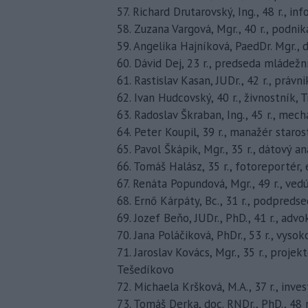
57. Richard Drutarovský, Ing., 48 r., in
58. Zuzana Vargová, Mgr., 40 r., podni
59. Angelika Hajníková, PaedDr. Mgr., d
60. Dávid Dej, 23 r., predseda mládežní
61. Rastislav Kasan, JUDr., 42 r., právni
62. Ivan Hudcovský, 40 r., živnostník, 
63. Radoslav Škraban, Ing., 45 r., mech
64. Peter Koupil, 39 r., manažér staros
65. Pavol Škápik, Mgr., 35 r., dátový an
66. Tomáš Halász, 35 r., fotoreportér,
67. Renáta Popundová, Mgr., 49 r., ved
68. Ernő Kárpáty, Bc., 31 r., podpred
69. Jozef Beňo, JUDr., PhD., 41 r., adv
70. Jana Poláčiková, PhDr., 53 r., vyso
71. Jaroslav Kovács, Mgr., 35 r., pro
Tešedíkovo
72. Michaela Kršková, M.A., 37 r., inve
73. Tomáš Derka, doc. RNDr., PhD., 48 