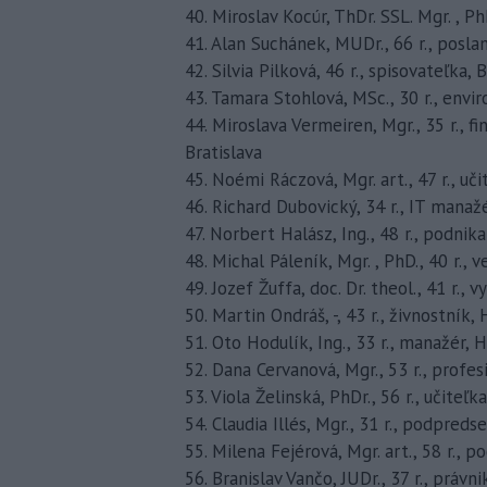
40. Miroslav Kocúr, ThDr. SSL. Mgr. , Ph
41. Alan Suchánek, MUDr., 66 r., posla
42. Silvia Pilková, 46 r., spisovateľka, 
43. Tamara Stohlová, MSc., 30 r., envi
44. Miroslava Vermeiren, Mgr., 35 r., f
Bratislava
45. Noémi Ráczová, Mgr. art., 47 r., uči
46. Richard Dubovický, 34 r., IT manaž
47. Norbert Halász, Ing., 48 r., podni
48. Michal Páleník, Mgr. , PhD., 40 r.,
49. Jozef Žuffa, doc. Dr. theol., 41 r.,
50. Martin Ondráš, -, 43 r., živnostník
51. Oto Hodulík, Ing., 33 r., manažér,
52. Dana Cervanová, Mgr., 53 r., profe
53. Viola Želinská, PhDr., 56 r., učiteľ
54. Claudia Illés, Mgr., 31 r., podpr
55. Milena Fejérová, Mgr. art., 58 r., p
56. Branislav Vančo, JUDr., 37 r., právni