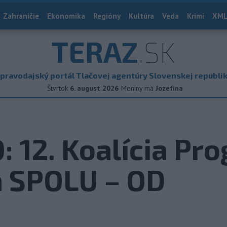
Zahraničie
Ekonomika
Regióny
Kultúra
Veda
Krimi
XML
TERAZ
.SK
pravodajský portál Tlačovej agentúry Slovenskej republi
Štvrtok
6. august 2026
Meniny má
Jozefína
 12. Koalícia Pr
a SPOLU – OD