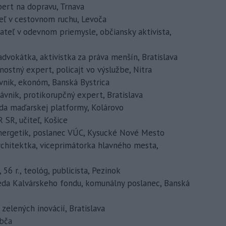
xpert na dopravu, Trnava
teľ v cestovnom ruchu, Levoča
nikateľ v odevnom priemysle, občiansky aktivista,
, advokátka, aktivistka za práva menšín, Bratislava
čnostný expert, policajt vo výslužbe, Nitra
rávnik, ekonóm, Banská Bystrica
právnik, protikorupčný expert, Bratislava
dseda maďarskej platformy, Kolárovo
R SR, učiteľ, Košice
 energetik, poslanec VÚC, Kysucké Nové Mesto
, architektka, viceprimátorka hlavného mesta,
 56 r., teológ, publicista, Pezinok
dseda Kalvárskeho fondu, komunálny poslanec, Banská
k zelených inovácií, Bratislava
abča