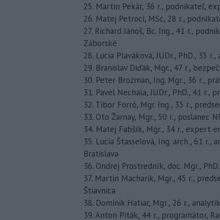
25. Martin Pekár, 36 r., podnikateľ, e
26. Matej Petroci, MSc, 28 r., podnika
27. Richard Jánoš, Bc. Ing., 41 r., pod
Záborské
28. Lucia Plaváková, JUDr., PhD., 35 r.
29. Branislav Diďák, Mgr., 47 r., bezpe
30. Peter Brozman, Ing. Mgr., 36 r., p
31. Pavel Nechala, JUDr., PhD., 41 r., 
32. Tibor Forró, Mgr. Ing., 35 r., pre
33. Oto Žarnay, Mgr., 50 r., poslanec N
34. Matej Fabšík, Mgr., 34 r., expert
35. Lucia Štasselová, Ing. arch., 61 r.
Bratislava
36. Ondrej Prostredník, doc. Mgr., PhD.,
37. Martin Macharik, Mgr., 45 r., pre
Štiavnica
38. Dominik Hatiar, Mgr., 26 r., analyti
39. Anton Piták, 44 r., programátor, R