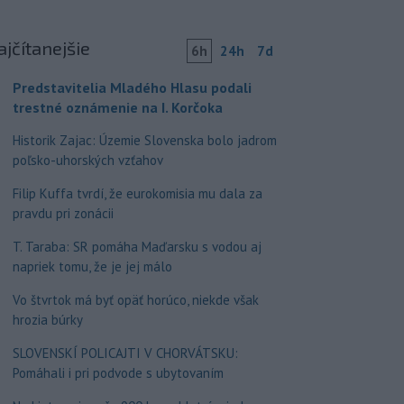
ajčítanejšie
6h
24h
7d
Predstavitelia Mladého Hlasu podali
trestné oznámenie na I. Korčoka
Historik Zajac: Územie Slovenska bolo jadrom
poľsko-uhorských vzťahov
Filip Kuffa tvrdí, že eurokomisia mu dala za
pravdu pri zonácii
T. Taraba: SR pomáha Maďarsku s vodou aj
napriek tomu, že je jej málo
Vo štvrtok má byť opäť horúco, niekde však
hrozia búrky
SLOVENSKÍ POLICAJTI V CHORVÁTSKU:
Pomáhali i pri podvode s ubytovaním