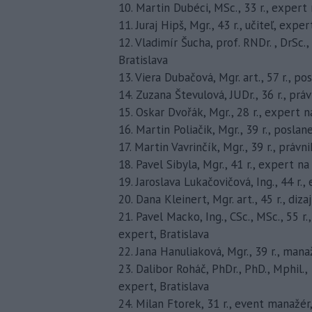
10. Martin Dubéci, MSc., 33 r., expert
11. Juraj Hipš, Mgr., 43 r., učiteľ, exp
12. Vladimír Šucha, prof. RNDr. , DrSc.,
Bratislava
13. Viera Dubačová, Mgr. art., 57 r., p
14. Zuzana Števulová, JUDr., 36 r., prá
15. Oskar Dvořák, Mgr., 28 r., expert n
16. Martin Poliačik, Mgr., 39 r., posla
17. Martin Vavrinčík, Mgr., 39 r., právn
18. Pavel Sibyla, Mgr., 41 r., expert na
19. Jaroslava Lukačovičová, Ing., 44 r.
20. Dana Kleinert, Mgr. art., 45 r., di
21. Pavel Macko, Ing., CSc., MSc., 55 
expert, Bratislava
22. Jana Hanuliaková, Mgr., 39 r., ma
23. Dalibor Roháč, PhDr., PhD., Mphil., 
expert, Bratislava
24. Milan Ftorek, 31 r., event manažér,