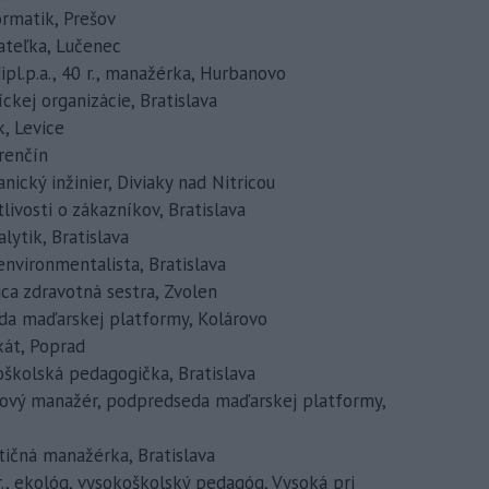
formatik, Prešov
kateľka, Lučenec
ipl.p.a., 40 r., manažérka, Hurbanovo
ckej organizácie, Bratislava
k, Levice
Trenčín
anický inžinier, Diviaky nad Nitricou
tlivosti o zákazníkov, Bratislava
alytik, Bratislava
 environmentalista, Bratislava
úca zdravotná sestra, Zvolen
seda maďarskej platformy, Kolárovo
okát, Poprad
koškolská pedagogička, Bratislava
jektový manažér, podpredseda maďarskej platformy,
stičná manažérka, Bratislava
r., ekológ, vysokoškolský pedagóg, Vysoká pri