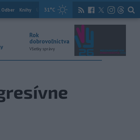
31
°C
 Odber
Knihy
Útulkovo
Magazín
News Now
Archív
TASR
Rok
dobrovoľníctva
ky
Všetky správy
ogresívne