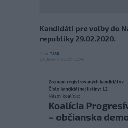
Kandidáti pre voľby do N
republiky 29.02.2020.
Autor
TASR
10. decembra 2019 12:46
Zoznam registrovaných kandidátov
Číslo kandidátnej listiny: 12
Názov koalície:
Koalícia Progres
– občianska demo