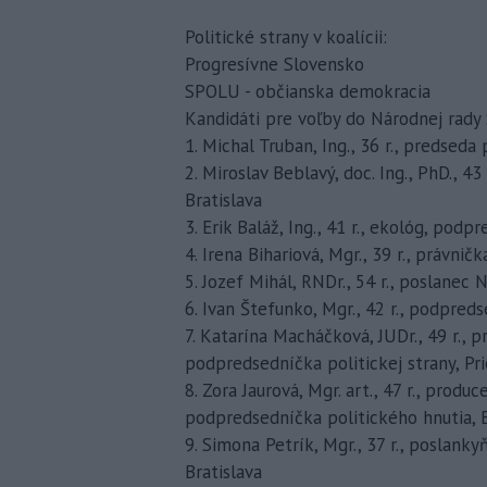
Politické strany v koalícii:
Progresívne Slovensko
SPOLU - občianska demokracia
Kandidáti pre voľby do Národnej rady
1. Michal Truban, Ing., 36 r., predseda 
2. Miroslav Beblavý, doc. Ing., PhD., 4
Bratislava
3. Erik Baláž, Ing., 41 r., ekológ, pod
4. Irena Bihariová, Mgr., 39 r., právni
5. Jozef Mihál, RNDr., 54 r., poslanec
6. Ivan Štefunko, Mgr., 42 r., podpreds
7. Katarína Macháčková, JUDr., 49 r.,
podpredsedníčka politickej strany, Pr
8. Zora Jaurová, Mgr. art., 47 r., produ
podpredsedníčka politického hnutia, B
9. Simona Petrík, Mgr., 37 r., poslan
Bratislava