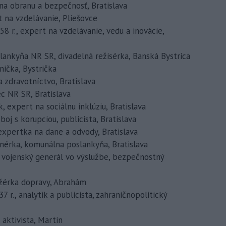
 na obranu a bezpečnosť, Bratislava
ert na vzdelávanie, Pliešovce
 58 r., expert na vzdelávanie, vedu a inovácie,
oslankyňa NR SR, divadelná režisérka, Banská Bystrica
vnička, Bystrička
a zdravotníctvo, Bratislava
nec NR SR, Bratislava
ik, expert na sociálnu inklúziu, Bratislava
 boj s korupciou, publicista, Bratislava
, expertka na dane a odvody, Bratislava
zajnérka, komunálna poslankyňa, Bratislava
r., vojenský generál vo výslužbe, bezpečnostný
nažérka dopravy, Abrahám
37 r., analytik a publicista, zahraničnopolitický
 aktivista, Martin