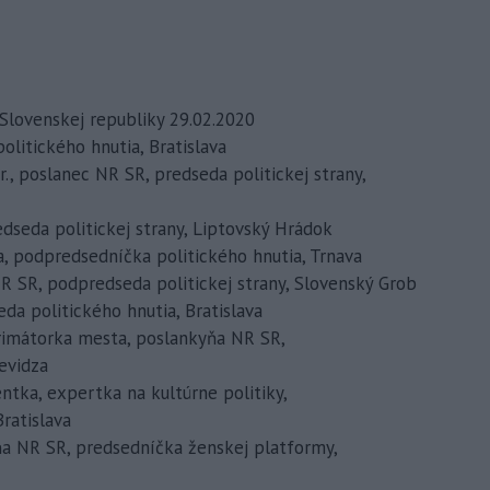
 Slovenskej republiky 29.02.2020
politického hnutia, Bratislava
3 r., poslanec NR SR, predseda politickej strany,
predseda politickej strany, Liptovský Hrádok
čka, podpredsedníčka politického hnutia, Trnava
 NR SR, podpredseda politickej strany, Slovenský Grob
eda politického hnutia, Bratislava
 primátorka mesta, poslankyňa NR SR,
ievidza
centka, expertka na kultúrne politiky,
ratislava
kyňa NR SR, predsedníčka ženskej platformy,