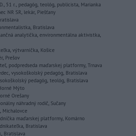
D., 51 r., pedagóg, teológ, publicista, Marianka
nec NR SR, lekár, Piešťany
Bratislava
ronmentalistka, Bratislava
inančná analytička, environmentálna aktivistka,
teľka, výtvarníčka, Košice
ér, Prešov
kateľ, podpredseda maďarskej platformy, Trnava
 vedec, vysokoškolský pedagóg, Bratislava
 vysokoškolský pedagóg, teológ, Bratislava
, Horné Mýto
 Horné Orešany
sionálny náhradný rodič, Sučany
ka, Michalovce
edsedníčka maďarskej platformy, Komárno
odnikateľka, Bratislava
k, Bratislava