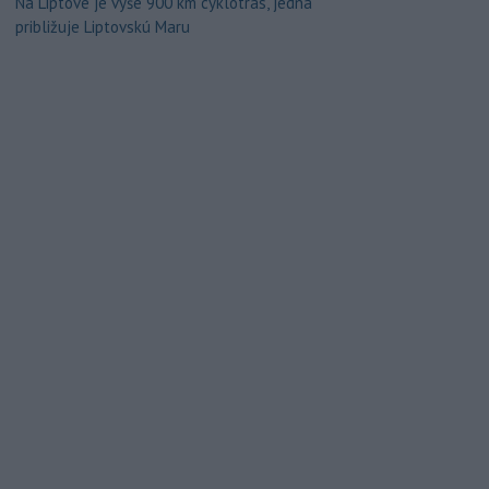
Na Liptove je vyše 900 km cyklotrás, jedna
približuje Liptovskú Maru