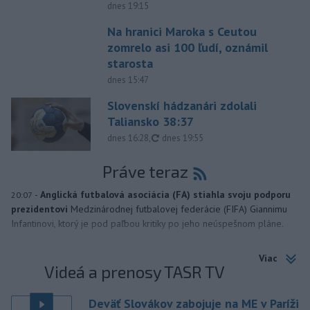
dnes 19:15
Na hranici Maroka s Ceutou
zomrelo asi 100 ľudí, oznámil
starosta
dnes 15:47
Slovenskí hádzanári zdolali
Taliansko 38:37
aktualizované
dnes 16:28
,
dnes 19:55
Práve teraz
-
Anglická futbalová asociácia (FA) stiahla svoju podporu
20:07
prezidentovi
Medzinárodnej futbalovej federácie (FIFA) Giannimu
Infantinovi, ktorý je pod paľbou kritiky po jeho neúspešnom pláne.
Viac
Videá a prenosy TASR TV
Deväť Slovákov zabojuje na ME v Paríži