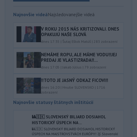
Najnovšie videá
Najsledovanejšie videá
V ROKU 2015 NÁS KRITIZOVALI. DNES
OPAKUJÚ NAŠE SLOVÁ
dnes 17:35
|
Šutaj Eštok Matúš
|
283
zobrazení
NEMÁME ROPU, ALE MÁME VODU‼️JEJ
PREDAJ JE VLASTIZRADA‼️...
dnes 17:05
|
Jakab Július
|
79
zobrazení
‼️TOTO JE JASNÝ ODKAZ FICOVI‼️
dnes 16:20
|
Hnutie SLOVENSKO
|
1716
zobrazení
Najnovšie statusy štátnych inštitúcií
🎱🇸🇰 SLOVENSKÝ BILIARD DOSIAHOL
HISTORICKÝ ÚSPECH NA ...
🎱🇸🇰 SLOVENSKÝ BILIARD DOSIAHOL HISTORICKÝ
ÚSPECH NA MAJSTROVSTVÁCH EURÓPY! 🥇 Slovenskí