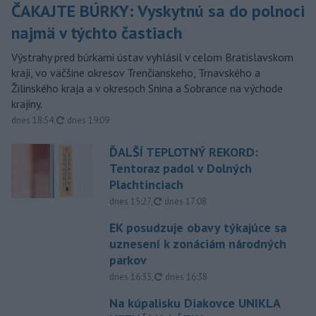
ČAKAJTE BÚRKY: Vyskytnú sa do polnoci
najmä v týchto častiach
Výstrahy pred búrkami ústav vyhlásil v celom Bratislavskom
kraji, vo väčšine okresov Trenčianskeho, Trnavského a
Žilinského kraja a v okresoch Snina a Sobrance na východe
krajiny.
aktualizované
dnes 18:54
,
dnes 19:09
ĎALŠÍ TEPLOTNÝ REKORD:
Tentoraz padol v Dolných
Plachtinciach
aktualizované
dnes 15:27
,
dnes 17:08
EK posudzuje obavy týkajúce sa
uznesení k zonáciám národných
parkov
aktualizované
dnes 16:35
,
dnes 16:38
Na kúpalisku Diakovce UNIKLA