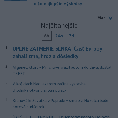
o čo najlepšie výsledky
Viac
Najčítanejšie
6h
24h
7d
ÚPLNÉ ZATMENIE SLNKA: Časť Európy
1
zahalí tma, hrozia dôsledky
2
Afganec, ktorý v Mníchove vrazil autom do davu, dostal
TREST
3
V Košiciach Nad jazerom začína výstavba
chodníka,otvorili aj pumptrack
4
Kruhová križovatka v Poprade v smere z Hozelca bude
hotová budúci rok
5
ĎALŠÍ TEPLOTNÝ REKORD: Tentoraz padol v Dolných