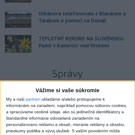
Orbánová telefonovala s Blanárom a
Tarabom o pomoci na Dunaji
TEPLOTNÝ REKORD NA SLOVENSKU:
Padol v Kamenici nad Hronom
Správy
Vážime si vaše súkromie
My a naši
partneri
ukladáme a/alebo pristupujeme k
informáciám na zariadení, napríklad pomocou súborov cookies,
a spracúvame osobné údaje, ako sú jedinečné identifikátory a
štandardné informácie odosielané zariadením na
personalizovanú reklamu a obsah, meranie reklamy a obsahu,
prieskumy publika a vývoj služieb.
S vaším povolením môže