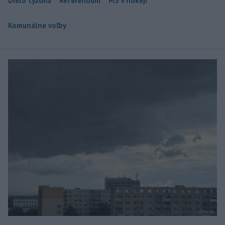
Dielo týždňa
Referendum
MS v hokeji
Komunálne voľby