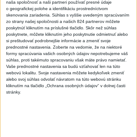
naša spoločnosť a naši partneri používať presné údaje
o geografickej polohe a identifikáciu prostredníctvom
skenovania zariadenia. Súhlas s vyššie uvedeným spracúvaním
zo strany našej spoločnosti a našich 824 partnerov môžete
poskytnúť kliknutím na príslušné tlačidlo. Skôr než súhlas
poskytnete, môžete kliknutím jeho poskytnutie odmietnuť alebo
si preštudovať podrobnejšie informácie a zmeniť svoje
Na kúpalisku Diakovce UNIKLA
prednostné nastavenia.
Zoberte na vedomie, že na niektoré
NEZNÁMA LÁTKA
formy spracúvania vašich osobných údajov nepotrebujeme váš
súhlas, proti takémuto spracovaniu však máte právo namietať.
Počas kúpania boli viaceré osoby vystavené kontaktu s
Vaše prednostné nastavenia sa budú vzťahovať len na túto
neznámou látkou, ktorá u nich vyvolala zdravotné ťažkosti.
webovú lokalitu. Svoje nastavenia môžete kedykoľvek zmeniť
aktualizované
dnes 18:23
,
dnes 18:37
alebo svoj súhlas odvolať návratom na túto webovú stránku
kliknutím na tlačidlo „Ochrana osobných údajov“ v dolnej časti
Slovensko
stránky.
ŽSK: VšZP znevýhodnila krajské
nemocnice v porovnaní so
súkromnými
dnes 17:57