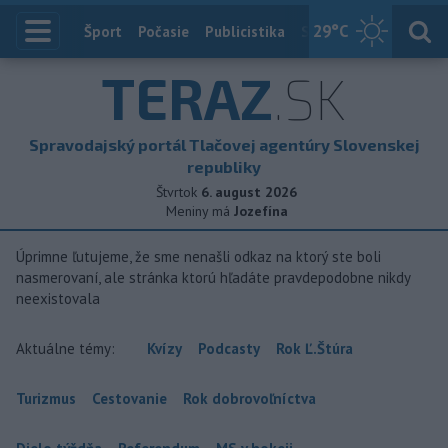
29
°C
Index
Šport
Počasie
Publicistika
Slovensko
Zahranič
TERAZ
.SK
Spravodajský portál Tlačovej agentúry Slovenskej
republiky
Štvrtok
6. august 2026
Meniny má
Jozefína
Úprimne ľutujeme, že sme nenašli odkaz na ktorý ste boli
nasmerovaní, ale stránka ktorú hľadáte pravdepodobne nikdy
neexistovala
Aktuálne témy:
Kvízy
Podcasty
Rok Ľ.Štúra
Turizmus
Cestovanie
Rok dobrovoľníctva