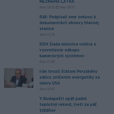
NEZNÁMA LÁTKA
aktualizované
dnes 18:23
,
dnes 18:37
Ráž: Podpísali sme zmluvu k
dokumentácii obnovy hlavnej
stanice
dnes 15:26
KDH žiada ministra vnútra o
vysvetlenie nákupu
kamerových systémov
dnes 17:40
Irán hrozil štátom Perzského
zálivu zničením energetiky za
údery USA
dnes 18:43
V Budapešti opäť padol
teplotný rekord, tretí za päť
týždňov