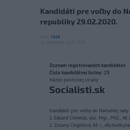
Kandidáti pre voľby do N
republiky 29.02.2020.
Autor
TASR
10. decembra 2019 13:00
Zoznam registrovaných kandidátov
Číslo kandidátnej listiny: 25
Názov politickej strany:
Socialisti.sk
Kandidáti pre voľby do Národnej rady
1. Eduard Chmelár, doc. Mgr., PhD., 48 r
2. Zuzana Cingeľová, 66 r., dôchodky