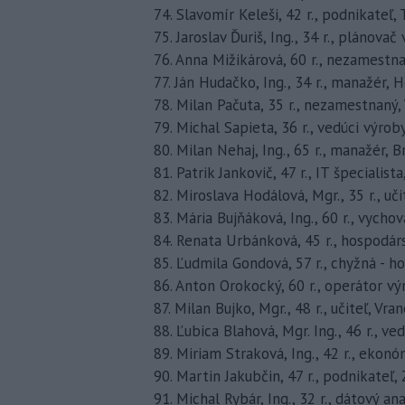
74. Slavomír Keleši, 42 r., podnikateľ,
75. Jaroslav Ďuriš, Ing., 34 r., plánovač 
76. Anna Mižikárová, 60 r., nezamestn
77. Ján Hudačko, Ing., 34 r., manažér, 
78. Milan Pačuta, 35 r., nezamestnaný,
79. Michal Sapieta, 36 r., vedúci výrob
80. Milan Nehaj, Ing., 65 r., manažér, B
81. Patrik Jankovič, 47 r., IT špecialista,
82. Miroslava Hodálová, Mgr., 35 r., uč
83. Mária Bujňáková, Ing., 60 r., vycho
84. Renata Urbánková, 45 r., hospodárs
85. Ľudmila Gondová, 57 r., chyžná - h
86. Anton Orokocký, 60 r., operátor vý
87. Milan Bujko, Mgr., 48 r., učiteľ, Vr
88. Ľubica Blahová, Mgr. Ing., 46 r., v
89. Miriam Straková, Ing., 42 r., ekonó
90. Martin Jakubčin, 47 r., podnikateľ
91. Michal Rybár, Ing., 32 r., dátový ana