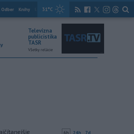
31
°C
 Odber
Knihy
Útulkovo
Magazín
News Now
Archív
TASR
Televízna
publicistika
TASR
ky
Všetky relácie
ajčítanejšie
6h
24h
7d