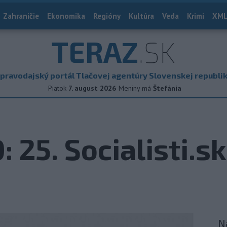
Zahraničie
Ekonomika
Regióny
Kultúra
Veda
Krimi
XML
TERAZ
.SK
pravodajský portál Tlačovej agentúry Slovenskej republi
Piatok
7. august 2026
Meniny má
Štefánia
 25. Socialisti.sk
N