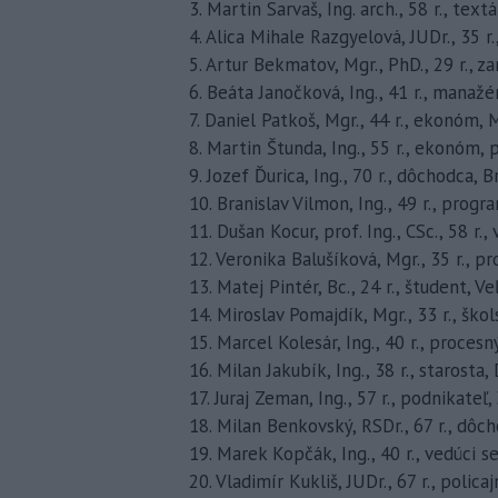
3. Martin Sarvaš, Ing. arch., 58 r., text
4. Alica Mihale Razgyelová, JUDr., 35 r
5. Artur Bekmatov, Mgr., PhD., 29 r., 
6. Beáta Janočková, Ing., 41 r., manažé
7. Daniel Patkoš, Mgr., 44 r., ekonóm,
8. Martin Štunda, Ing., 55 r., ekonóm,
9. Jozef Ďurica, Ing., 70 r., dôchodca, B
10. Branislav Vilmon, Ing., 49 r., prog
11. Dušan Kocur, prof. Ing., CSc., 58 r
12. Veronika Balušíková, Mgr., 35 r., p
13. Matej Pintér, Bc., 24 r., študent, V
14. Miroslav Pomajdík, Mgr., 33 r., ško
15. Marcel Kolesár, Ing., 40 r., proces
16. Milan Jakubík, Ing., 38 r., starosta
17. Juraj Zeman, Ing., 57 r., podnikateľ, 
18. Milan Benkovský, RSDr., 67 r., dôc
19. Marek Kopčák, Ing., 40 r., vedúci se
20. Vladimír Kukliš, JUDr., 67 r., polic