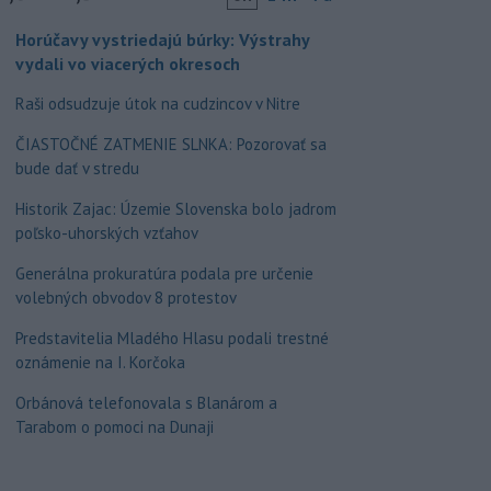
Horúčavy vystriedajú búrky: Výstrahy
vydali vo viacerých okresoch
Raši odsudzuje útok na cudzincov v Nitre
ČIASTOČNÉ ZATMENIE SLNKA: Pozorovať sa
bude dať v stredu
Historik Zajac: Územie Slovenska bolo jadrom
poľsko-uhorských vzťahov
Generálna prokuratúra podala pre určenie
volebných obvodov 8 protestov
Predstavitelia Mladého Hlasu podali trestné
oznámenie na I. Korčoka
Orbánová telefonovala s Blanárom a
Tarabom o pomoci na Dunaji