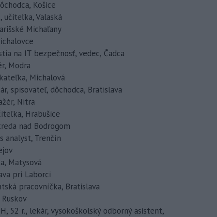
 dôchodca, Košice
, učiteľka, Valaská
 Šarišské Michaľany
Michalovce
listia na IT bezpečnosť, vedec, Čadca
žér, Modra
ikateľka, Michalová
kár, spisovateľ, dôchodca, Bratislava
ažér, Nitra
čiteľka, Hrabušice
 Streda nad Bodrogom
ss analyst, Trenčín
ejov
sta, Matysová
nava pri Laborci
ntská pracovníčka, Bratislava
, Ruskov
, 52 r., lekár, vysokoškolský odborný asistent,