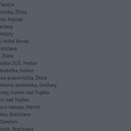
 Trenčín
výroby, Žilina
aná, Poprad
Herľany
 Veľaty
y, Veľké Rovné
ratislava
 Žilina
iteľka ZUŠ, Prešov
vávateľka, Košice
ka pracovníčka, Žilina
otelová asistentka, Smižany
roby, Vranov nad Topľou
anov nad Topľou
edúca nákupu, Martin
mka, Bratislava
, Zámutov
lytik, Bratislava