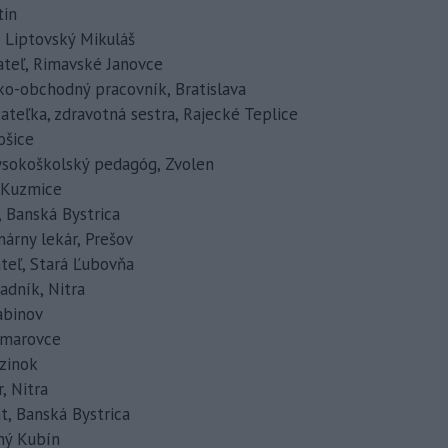
tin
k, Liptovský Mikuláš
kateľ, Rimavské Janovce
icko-obchodný pracovník, Bratislava
kateľka, zdravotná sestra, Rajecké Teplice
Košice
, vysokoškolský pedagóg, Zvolen
, Kuzmice
, Banská Bystrica
inárny lekár, Prešov
ateľ, Stará Ľubovňa
radník, Nitra
Sabinov
Zamarovce
ezinok
r, Nitra
nt, Banská Bystrica
lný Kubín