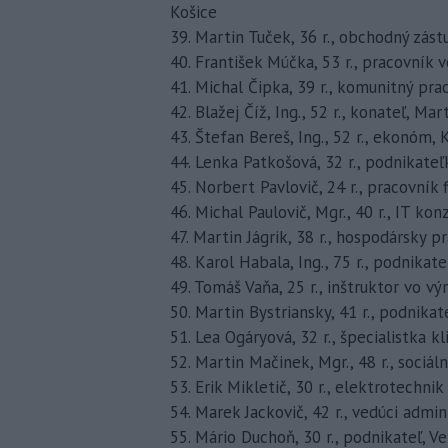
Košice
39. Martin Tuček, 36 r., obchodný zás
40. František Múčka, 53 r., pracovník
41. Michal Čipka, 39 r., komunitný pra
42. Blažej Číž, Ing., 52 r., konateľ, Mar
43. Štefan Bereš, Ing., 52 r., ekonóm, 
44. Lenka Patkošová, 32 r., podnikateľk
45. Norbert Pavlovič, 24 r., pracovník
46. Michal Paulovič, Mgr., 40 r., IT kon
47. Martin Jágrik, 38 r., hospodársky p
48. Karol Habala, Ing., 75 r., podnika
49. Tomáš Vaňa, 25 r., inštruktor vo v
50. Martin Bystriansky, 41 r., podnikat
51. Lea Ogáryová, 32 r., špecialistka 
52. Martin Mačinek, Mgr., 48 r., sociáln
53. Erik Mikletič, 30 r., elektrotechni
54. Marek Jackovič, 42 r., vedúci admi
55. Mário Duchoň, 30 r., podnikateľ, V