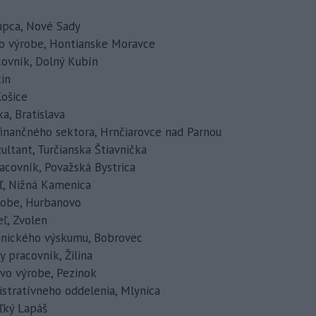
tupca, Nové Sady
 vo výrobe, Hontianske Moravce
covník, Dolný Kubín
tin
Košice
a, Bratislava
 finančného sektora, Hrnčiarovce nad Parnou
zultant, Turčianska Štiavnička
racovník, Považská Bystrica
teľ, Nižná Kamenica
ýrobe, Hurbanovo
eľ, Zvolen
klinického výskumu, Bobrovec
y pracovník, Žilina
k vo výrobe, Pezinok
nistratívneho oddelenia, Mlynica
eľký Lapáš