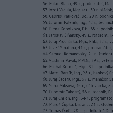
56. Milan Blaho, 49 r., podnikateľ, Mar
57. Jozef Vacula, Mgr. art., 30 r., sládo
58. Gabriel Pálkováč, Bc., 29 r., podni
59. Jaromír Páleník, Ing., 42 r., techn
60. Elena Kobolková, Dis., 65 r., podni
61. Jaroslav Šiňanský, 49 r., referent, 
62. Juraj Procházka, Mgr., PhD., 32 r.
63. Jozef Smatana, 44 r., programátor
64. Samuel Romanovský, 21 r., študent
65. Vladimír Pavúk, MVDr., 39 r., veter
66. Michal Kormoš, Mgr., 31 r., podnik
67. Matej Bartík, Ing., 26 r., bankový ú
68. Juraj Štoffa, Mgr., 57 r., manažér, 
69. Soňa Miksová, 46 r., účtovníčka, 
70. Ľubomír Tahotný, 56 r., technik, P
71. Juraj Chrien, Ing., 64 r., programáto
72. Maroš Čupka, Dis. art., 23 r., štude
73. Tomáš Ďaďo, 28 r., podnikateľ, Do