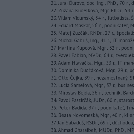
21. Juraj Ďurove, doc. Ing., PhD., 70 r.,
22. Zuzana Kúdelková, Mgr. PhDr., 54 r.
23. Viliam Vidumský, 54 r., futbalista,
24. Eduard Maskaľ, 56 r., podnikateľ, 
25. Matej Zuzčák, RNDr., 27 r., špecia
26. Michal Gabriš, Ing., 41 r., IT mana
27. Martina Kupcová, Mgr., 32 r., podn
28. Pavel Fabian, MVDr., 64 r., zverole
29. Adam Hlavačka, Mgr., 33 r., IT man
30. Dominika Dudžáková, Mgr., 29 r., u
31. Otto Čejka, 39 r., nezamestnaný,
32. Lucia Sámelová, Mgr., 37 r., busine
33. Miroslav Bejda, 56 r., technik, Bard
34. Pavol Pastirčák, JUDr., 60 r., staro
35. Peter Badida, 37 r., podnikateľ, Tr
36. Beata Novomeská, Mgr., 40 r., klie
37. Ján Sabadoš, RSDr., 69 r., dôchodca
38. Ahmad Gharaibeh, MUDr., PhD., MPH