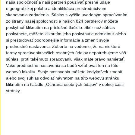
naša spoločnosť a naši partneri používať presné údaje
dnes 20:49
o geografickej polohe a identifikáciu prostredníctvom
Pre únik ropy z tankera pri
skenovania zariadenia. Súhlas s vyššie uvedeným spracúvaním
zo strany našej spoločnosti a našich 824 partnerov môžete
Ománe hrozí ekologická
poskytnúť kliknutím na príslušné tlačidlo. Skôr než súhlas
katastrofa
poskytnete, môžete kliknutím jeho poskytnutie odmietnuť alebo
dnes 21:59
si preštudovať podrobnejšie informácie a zmeniť svoje
prednostné nastavenia.
Zoberte na vedomie, že na niektoré
Ráž: Podpísali sme zmluvu k
formy spracúvania vašich osobných údajov nepotrebujeme váš
dokumentácii obnovy hlavnej
súhlas, proti takémuto spracovaniu však máte právo namietať.
stanice
Vaše prednostné nastavenia sa budú vzťahovať len na túto
dnes 15:26
webovú lokalitu. Svoje nastavenia môžete kedykoľvek zmeniť
alebo svoj súhlas odvolať návratom na túto webovú stránku
KDH žiada ministra vnútra o
kliknutím na tlačidlo „Ochrana osobných údajov“ v dolnej časti
vysvetlenie nákupu
stránky.
kamerových systémov
dnes 17:40
V Budapešti opäť padol
teplotný rekord, tretí za päť
týždňov
dnes 19:15