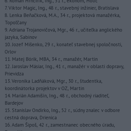
6. Roman Hrnčirík, Ing., 51 r., ekonóm, Holíč
7. Viktor Magic, Ing., 48 r., stavebný inžinier, Bratislava
8. Lenka Beňačková, M.A., 34 r., projektová manažérka,
Topoľčany
9. Adriana Trojanovičová, Mgr., 46 r., učiteľka anglického
jazyka, Sabinov
10. Jozef Mišenko, 29 r., konateľ stavebnej spoločnosti,
Orlov
11. Matej Bórik, MBA, 34 r., manažér, Martin
12. Jaroslav Mäsiar, Ing., 41 r., manažér v oblasti dopravy,
Prievidza
13. Veronika Ladňáková, Mgr., 30 r., študentka,
koordinátorka projektov v OZ, Martin
14. Marián Adamišín, Ing., 48 r., obchodný riaditeľ,
Bardejov
15. Stanislav Ondirko, Ing., 52 r., súdny znalec v odbore
cestná doprava, Drienica
16. Adam Šipoš, 42 r., zamestnanec obecného úradu,