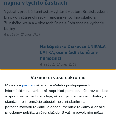
najmä v týchto častiach
Výstrahy pred búrkami ústav vyhlásil v celom Bratislavskom
kraji, vo väčšine okresov Trenčianskeho, Trnavského a
Žilinského kraja a v okresoch Snina a Sobrance na východe
krajiny.
aktualizované
dnes 18:54
,
dnes 19:09
Na kúpalisku Diakovce UNIKALA
LÁTKA, osem ľudí skončilo v
nemocnici
aktualizované
dnes 18:23
,
dnes 21:38
Francúzski vinári sa po
Vážime si vaše súkromie
požiaroch obávajú dymovej
príchute vo víne
My a naši
partneri
ukladáme a/alebo pristupujeme k
informáciám na zariadení, napríklad pomocou súborov cookies,
dnes 21:44
a spracúvame osobné údaje, ako sú jedinečné identifikátory a
Uganda schválila vyslanie
štandardné informácie odosielané zariadením na
vojakov do medzinárodných síl
personalizovanú reklamu a obsah, meranie reklamy a obsahu,
prieskumy publika a vývoj služieb.
S vaším povolením môže
v Pásme Gazy