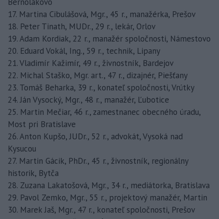
Bernolákovo
17. Martina Cibulášová, Mgr., 45 r., manažérka, Prešov
18. Peter Tinath, MUDr., 29 r., lekár, Orlov
19. Adam Kordiak, 22 r., manažér spoločnosti, Námestovo
20. Eduard Vokál, Ing., 59 r., technik, Lipany
21. Vladimír Kažimír, 49 r., živnostník, Bardejov
22. Michal Staško, Mgr. art., 47 r., dizajnér, Piešťany
23. Tomáš Beharka, 39 r., konateľ spoločnosti, Vrútky
24. Ján Vysocký, Mgr., 48 r., manažér, Ľubotice
25. Martin Mečiar, 46 r., zamestnanec obecného úradu,
Most pri Bratislave
26. Anton Kupšo, JUDr., 52 r., advokát, Vysoká nad
Kysucou
27. Martin Gácik, PhDr., 45 r., živnostník, regionálny
historik, Bytča
28. Zuzana Lakatošová, Mgr., 34 r., mediátorka, Bratislava
29. Pavol Zemko, Mgr., 55 r., projektový manažér, Martin
30. Marek Jaš, Mgr., 47 r., konateľ spoločnosti, Prešov