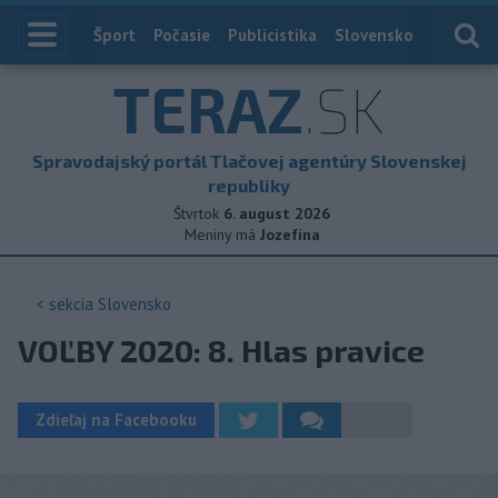
Index
Šport
Počasie
Publicistika
Slovensko
Zahranič
TERAZ
.SK
Spravodajský portál Tlačovej agentúry Slovenskej
republiky
Štvrtok
6. august 2026
Meniny má
Jozefína
< sekcia
Slovensko
VOĽBY 2020: 8. Hlas pravice
Zdieľaj na Facebooku