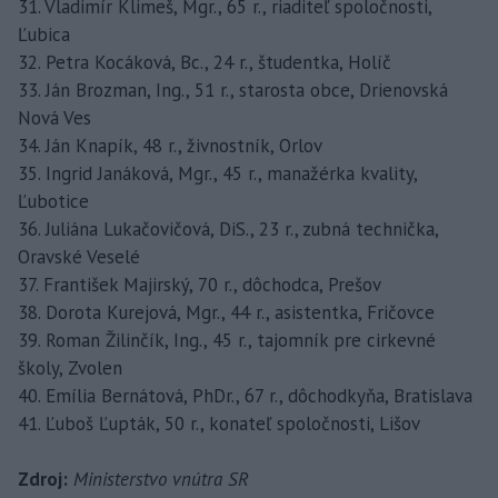
31. Vladimír Klimeš, Mgr., 65 r., riaditeľ spoločnosti,
Ľubica
32. Petra Kocáková, Bc., 24 r., študentka, Holíč
33. Ján Brozman, Ing., 51 r., starosta obce, Drienovská
Nová Ves
34. Ján Knapík, 48 r., živnostník, Orlov
35. Ingrid Janáková, Mgr., 45 r., manažérka kvality,
Ľubotice
36. Juliána Lukačovičová, DiS., 23 r., zubná technička,
Oravské Veselé
37. František Majirský, 70 r., dôchodca, Prešov
38. Dorota Kurejová, Mgr., 44 r., asistentka, Fričovce
39. Roman Žilinčík, Ing., 45 r., tajomník pre cirkevné
školy, Zvolen
40. Emília Bernátová, PhDr., 67 r., dôchodkyňa, Bratislava
41. Ľuboš Ľupták, 50 r., konateľ spoločnosti, Lišov
Zdroj:
Ministerstvo vnútra SR