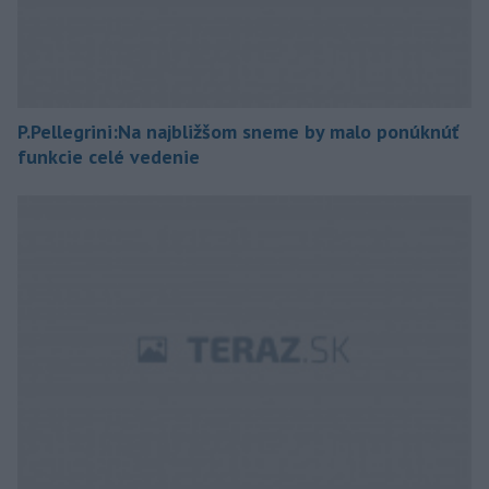
P.Pellegrini:Na najbližšom sneme by malo ponúknúť
funkcie celé vedenie