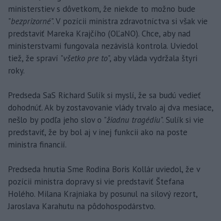
ministerstiev s dôvetkom, že niekde to možno bude
"
bezprizorné
". V pozícii ministra zdravotníctva si však vie
predstaviť Mareka Krajčího (OĽaNO). Chce, aby nad
ministerstvami fungovala nezávislá kontrola. Uviedol
tiež, že spraví "
všetko pre to
", aby vláda vydržala štyri
roky.
Predseda SaS Richard Sulík si myslí, že sa budú vedieť
dohodnúť. Ak by zostavovanie vlády trvalo aj dva mesiace,
nešlo by podľa jeho slov o "
žiadnu tragédiu
". Sulík si vie
predstaviť, že by bol aj v inej funkcii ako na poste
ministra financií.
Predseda hnutia Sme Rodina Boris Kollár uviedol, že v
pozícii ministra dopravy si vie predstaviť Štefana
Holého. Milana Krajniaka by posunul na silový rezort,
Jaroslava Karahutu na pôdohospodárstvo.