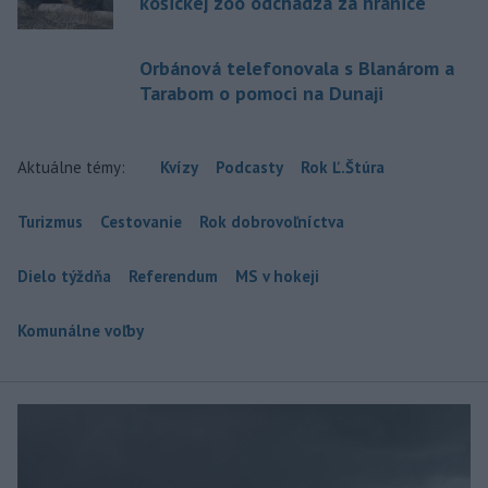
košickej zoo odchádza za hranice
Orbánová telefonovala s Blanárom a
Tarabom o pomoci na Dunaji
Aktuálne témy:
Kvízy
Podcasty
Rok Ľ.Štúra
Turizmus
Cestovanie
Rok dobrovoľníctva
Dielo týždňa
Referendum
MS v hokeji
Komunálne voľby