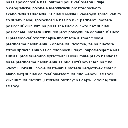
naša spoločnosť a naši partneri používať presné údaje
Na kúpalisku Diakovce UNIKALA
o geografickej polohe a identifikáciu prostredníctvom
LÁTKA, osem ľudí skončilo v
skenovania zariadenia. Súhlas s vyššie uvedeným spracúvaním
nemocnici
zo strany našej spoločnosti a našich 824 partnerov môžete
aktualizované
včera 18:23
,
včera 21:38
poskytnúť kliknutím na príslušné tlačidlo. Skôr než súhlas
poskytnete, môžete kliknutím jeho poskytnutie odmietnuť alebo
Francúzski vinári sa po
si preštudovať podrobnejšie informácie a zmeniť svoje
požiaroch obávajú dymovej
prednostné nastavenia.
Zoberte na vedomie, že na niektoré
príchute vo víne
formy spracúvania vašich osobných údajov nepotrebujeme váš
súhlas, proti takémuto spracovaniu však máte právo namietať.
včera 21:44
Vaše prednostné nastavenia sa budú vzťahovať len na túto
Uganda schválila vyslanie
webovú lokalitu. Svoje nastavenia môžete kedykoľvek zmeniť
vojakov do medzinárodných síl
alebo svoj súhlas odvolať návratom na túto webovú stránku
v Pásme Gazy
kliknutím na tlačidlo „Ochrana osobných údajov“ v dolnej časti
stránky.
včera 20:49
Pre únik ropy z tankera pri
Ománe hrozí ekologická
katastrofa
včera 21:59