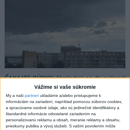
ČAKAJTE BÚRKY: Vyskytnú sa do polnoci
najmä v týchto častiach
Vážime si vaše súkromie
My a naši
partneri
ukladáme a/alebo pristupujeme k
Výstrahy pred búrkami ústav vyhlásil v celom Bratislavskom
informáciám na zariadení, napríklad pomocou súborov cookies,
kraji, vo väčšine okresov Trenčianskeho, Trnavského a
a spracúvame osobné údaje, ako sú jedinečné identifikátory a
Žilinského kraja a v okresoch Snina a Sobrance na východe
štandardné informácie odosielané zariadením na
krajiny.
personalizovanú reklamu a obsah, meranie reklamy a obsahu,
aktualizované
včera 18:54
,
včera 19:09
prieskumy publika a vývoj služieb.
S vaším povolením môže