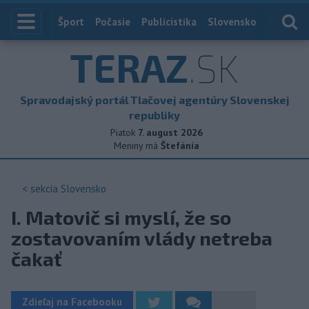
Index
Šport
Počasie
Publicistika
Slovensko
Zahranič
TERAZ
.SK
Spravodajský portál Tlačovej agentúry Slovenskej
republiky
Piatok
7. august 2026
Meniny má
Štefánia
< sekcia
Slovensko
I. Matovič si myslí, že so
zostavovaním vlády netreba
čakať
Zdieľaj na Facebooku