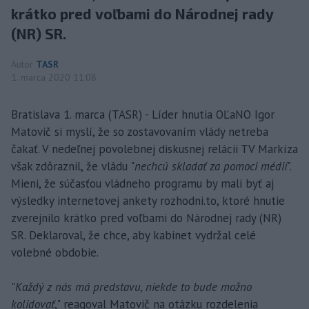
krátko pred voľbami do Národnej rady
(NR) SR.
Autor
TASR
1. marca 2020 11:08
Bratislava 1. marca (TASR) - Líder hnutia OĽaNO Igor
Matovič si myslí, že so zostavovaním vlády netreba
čakať. V nedeľnej povolebnej diskusnej relácii TV Markíza
však zdôraznil, že vládu "
nechcú skladať za pomoci médií
".
Mieni, že súčasťou vládneho programu by mali byť aj
výsledky internetovej ankety rozhodni.to, ktoré hnutie
zverejnilo krátko pred voľbami do Národnej rady (NR)
SR. Deklaroval, že chce, aby kabinet vydržal celé
volebné obdobie.
"
Každý z nás má predstavu, niekde to bude možno
kolidovať
," reagoval Matovič na otázku rozdelenia