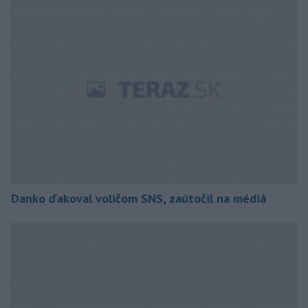
Danko ďakoval voličom SNS, zaútočil na médiá