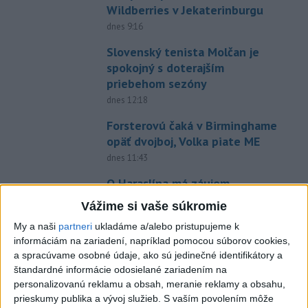
Wildberries v Jekaterinburgu
dnes 9:16
Slovenský tenista Molčan je
spokojný s doterajším
priebehom sezóny
dnes 12:18
Forsterovú čaká v Birminghame
opäť dvojboj, Volka piate ME
dnes 11:43
O Haraslína má záujem
saudskoarabský Al-Fateh
Vážime si vaše súkromie
dnes 10:44
My a naši
partneri
ukladáme a/alebo pristupujeme k
Práve teraz
informáciám na zariadení, napríklad pomocou súborov cookies,
a spracúvame osobné údaje, ako sú jedinečné identifikátory a
-
Násilie páchané pre rasovú nenávisť alebo pre príslušnosť
12:31
štandardné informácie odosielané zariadením na
k
inému národu treba odsúdiť v zárodku. Na sociálnej sieti to v reakcii
personalizovanú reklamu a obsah, meranie reklamy a obsahu,
na útok cudzincov v Nitre uviedol prezident SR Peter Pellegrini.
prieskumy publika a vývoj služieb.
S vaším povolením môže