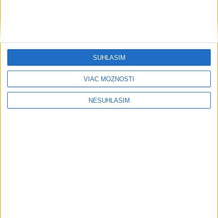
SÚHLASÍM
VIAC MOŽNOSTÍ
NESÚHLASÍM
....