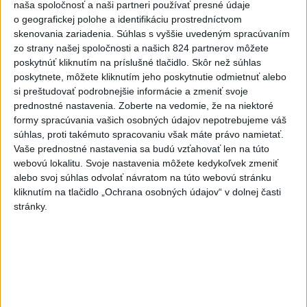
naša spoločnosť a naši partneri používať presné údaje
o geografickej polohe a identifikáciu prostredníctvom
Viac
Videá a prenosy TASR TV
skenovania zariadenia. Súhlas s vyššie uvedeným spracúvaním
zo strany našej spoločnosti a našich 824 partnerov môžete
poskytnúť kliknutím na príslušné tlačidlo. Skôr než súhlas
Deväť Slovákov zabojuje na ME v Paríži
poskytnete, môžete kliknutím jeho poskytnutie odmietnuť alebo
o čo najlepšie výsledky
si preštudovať podrobnejšie informácie a zmeniť svoje
prednostné nastavenia.
Zoberte na vedomie, že na niektoré
Viac
formy spracúvania vašich osobných údajov nepotrebujeme váš
Najčítanejšie
súhlas, proti takémuto spracovaniu však máte právo namietať.
Vaše prednostné nastavenia sa budú vzťahovať len na túto
6h
24h
7d
webovú lokalitu. Svoje nastavenia môžete kedykoľvek zmeniť
alebo svoj súhlas odvolať návratom na túto webovú stránku
kliknutím na tlačidlo „Ochrana osobných údajov“ v dolnej časti
Po streľbe v škole neďaleko Bangkoku
1
stránky.
hlásia štyroch mŕtvych
2
Kruhová križovatka v Poprade v smere z Hozelca bude
hotová budúci rok
3
ÚPLNÉ ZATMENIE SLNKA: Časť Európy zahalí tma,
hrozia dôsledky