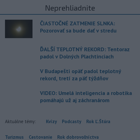
Neprehliadnite
ČIASTOČNÉ ZATMENIE SLNKA:
Pozorovať sa bude dať v stredu
ĎALŠÍ TEPLOTNÝ REKORD: Tentoraz
padol v Dolných Plachtinciach
V Budapešti opäť padol teplotný
rekord, tretí za päť týždňov
VIDEO: Umelá inteligencia a robotika
pomáhajú už aj záchranárom
Aktuálne témy:
Kvízy
Podcasty
Rok Ľ.Štúra
Turizmus
Cestovanie
Rok dobrovoľníctva