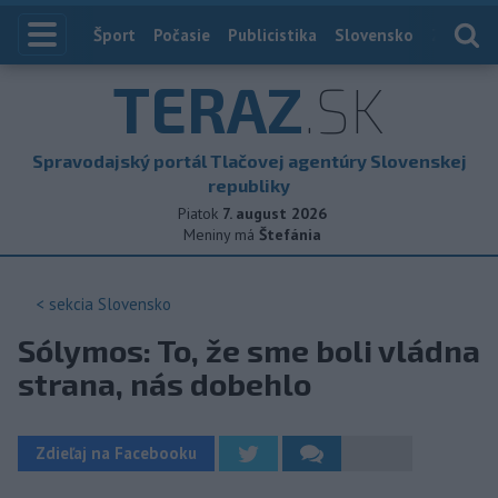
Index
Šport
Počasie
Publicistika
Slovensko
Zahranič
TERAZ
.SK
Spravodajský portál Tlačovej agentúry Slovenskej
republiky
Piatok
7. august 2026
Meniny má
Štefánia
< sekcia
Slovensko
Sólymos: To, že sme boli vládna
strana, nás dobehlo
Zdieľaj na Facebooku