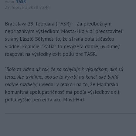
Autor
TASR
29. februára 2020 23:44
Bratislava 29. februára (TASR) – Za predbežným
nepriaznivým výsledkom Mosta-Híd vidí predstaviteľ
strany László Sólymos to, že strana bola súčasťou
vládnej koalície. "Zatiaľ to nevyzerá dobre, uvidíme,"
reagoval na výsledky exit pollu pre TASR.
"Bolo to vidno už rok, že sa schyľuje k výsledkom, aké sú
teraz. Ale uvidíme, ako sa to vyvrbí na konci, aké budú
reálne rozdiely,"
uviedol v reakcii na to, že Maďarská
komunitná spolupatričnosť má podľa výsledkov exit
pollu vyššie percentá ako Most-Híd.