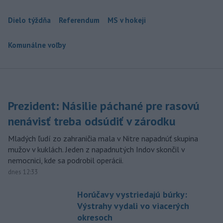
Dielo týždňa
Referendum
MS v hokeji
Komunálne voľby
Prezident: Násilie páchané pre rasovú
nenávisť treba odsúdiť v zárodku
Mladých ľudí zo zahraničia mala v Nitre napadnúť skupina
mužov v kuklách. Jeden z napadnutých Indov skončil v
nemocnici, kde sa podrobil operácii.
dnes 12:33
Horúčavy vystriedajú búrky:
Výstrahy vydali vo viacerých
okresoch