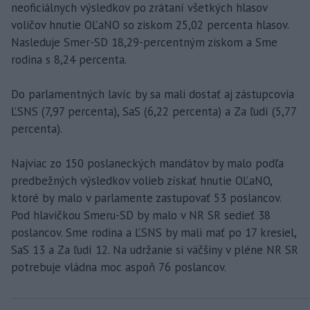
neoficiálnych výsledkov po zrátaní všetkých hlasov
voličov hnutie OĽaNO so ziskom 25,02 percenta hlasov.
Nasleduje Smer-SD 18,29-percentným ziskom a Sme
rodina s 8,24 percenta.
Do parlamentných lavíc by sa mali dostať aj zástupcovia
ĽSNS (7,97 percenta), SaS (6,22 percenta) a Za ľudí (5,77
percenta).
Najviac zo 150 poslaneckých mandátov by malo podľa
predbežných výsledkov volieb získať hnutie OĽaNO,
ktoré by malo v parlamente zastupovať 53 poslancov.
Pod hlavičkou Smeru-SD by malo v NR SR sedieť 38
poslancov. Sme rodina a ĽSNS by mali mať po 17 kresiel,
SaS 13 a Za ľudí 12. Na udržanie si väčšiny v pléne NR SR
potrebuje vládna moc aspoň 76 poslancov.