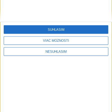
kilometrov
Veľkoobchodné zásoby v USA spomalili tempo rastu aj v júni
Regióny
SÚHLASÍM
V časti Košice-Krásna otvorili park
VIAC MOŽNOSTÍ
pomenovaný po kňazovi Semivanovi
včera 20:16
NESÚHLASÍM
O post starostu Ružinova chce zabojovať i miestny poslanec
P. Strapák
ŽSK: VšZP znevýhodnila krajské nemocnice v porovnaní so
súkromnými
Obnovu posledného úseku cesty na Kráľovu hoľu majú
ukončiť v auguste