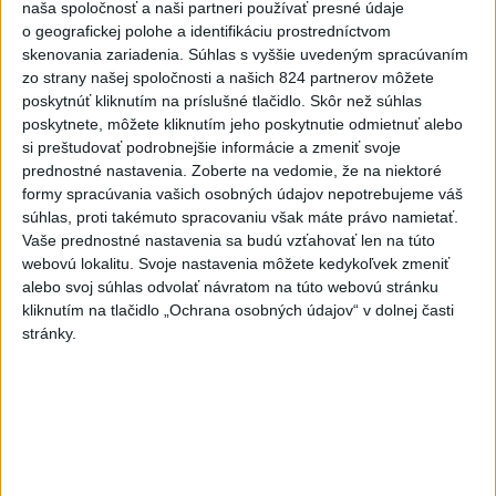
naša spoločnosť a naši partneri používať presné údaje
o geografickej polohe a identifikáciu prostredníctvom
skenovania zariadenia. Súhlas s vyššie uvedeným spracúvaním
zo strany našej spoločnosti a našich 824 partnerov môžete
poskytnúť kliknutím na príslušné tlačidlo. Skôr než súhlas
poskytnete, môžete kliknutím jeho poskytnutie odmietnuť alebo
ČAKAJTE BÚRKY: Vyskytnú sa do polnoci
si preštudovať podrobnejšie informácie a zmeniť svoje
najmä v týchto častiach
prednostné nastavenia.
Zoberte na vedomie, že na niektoré
formy spracúvania vašich osobných údajov nepotrebujeme váš
Výstrahy pred búrkami ústav vyhlásil v celom Bratislavskom
súhlas, proti takémuto spracovaniu však máte právo namietať.
kraji, vo väčšine okresov Trenčianskeho, Trnavského a
Vaše prednostné nastavenia sa budú vzťahovať len na túto
Žilinského kraja a v okresoch Snina a Sobrance na východe
webovú lokalitu. Svoje nastavenia môžete kedykoľvek zmeniť
krajiny.
alebo svoj súhlas odvolať návratom na túto webovú stránku
aktualizované
kliknutím na tlačidlo „Ochrana osobných údajov“ v dolnej časti
včera 18:54
,
včera 19:09
stránky.
Na kúpalisku Diakovce UNIKALA
LÁTKA, osem ľudí skončilo v
nemocnici
aktualizované
včera 18:23
,
včera 21:38
Francúzski vinári sa po