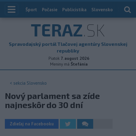
Index
Šport
Počasie
Publicistika
Slovensko
Zahranič
TERAZ
.SK
Spravodajský portál Tlačovej agentúry Slovenskej
republiky
Piatok
7. august 2026
Meniny má
Štefánia
< sekcia
Slovensko
Nový parlament sa zíde
najneskôr do 30 dní
Zdieľaj na Facebooku