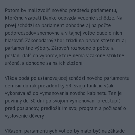
Potom by mali zvoliť nového predsedu parlamentu,
ktorému vzápätí Danko odovzdá vedenie schôdze. Na
prvej schôdzi sa parlament dohodne aj na počte
podpredsedov snemovne a v tajnej voľbe bude o nich
hlasovať. Zákonodarný zbor zriadi na prvom stretnutí aj
parlamentné výbory. Zároveň rozhodne o počte a
poslaní ďalších výborov, ktoré nemá v zákone striktne
určené, a dohodne sa na ich zložení.
Vláda podá po ustanovujúcej schôdzi nového parlamentu
demisiu do rúk prezidentky SR. Svoju funkciu však
vykonáva až do vymenovania nového kabinetu. Ten je
povinný do 30 dní po svojom vymenovaní predstúpiť
pred poslancov, predložiť im svoj program a požiadať o
vyslovenie dôvery.
Víťazom parlamentných volieb by malo byť na základe