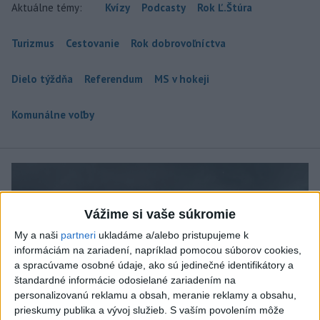
Aktuálne témy:
Kvízy
Podcasty
Rok Ľ.Štúra
Turizmus
Cestovanie
Rok dobrovoľníctva
Dielo týždňa
Referendum
MS v hokeji
Komunálne voľby
Vážime si vaše súkromie
My a naši
partneri
ukladáme a/alebo pristupujeme k
informáciám na zariadení, napríklad pomocou súborov cookies,
a spracúvame osobné údaje, ako sú jedinečné identifikátory a
štandardné informácie odosielané zariadením na
personalizovanú reklamu a obsah, meranie reklamy a obsahu,
prieskumy publika a vývoj služieb.
S vaším povolením môže