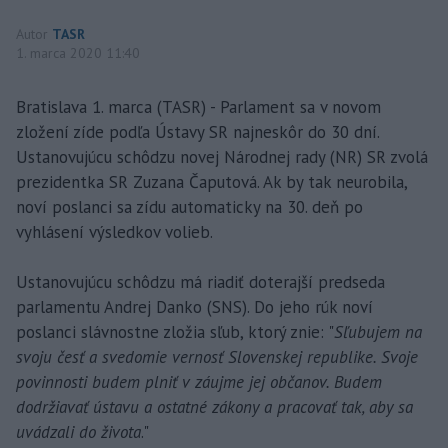
Autor
TASR
1. marca 2020 11:40
Bratislava 1. marca (TASR) - Parlament sa v novom
zložení zíde podľa Ústavy SR najneskôr do 30 dní.
Ustanovujúcu schôdzu novej Národnej rady (NR) SR zvolá
prezidentka SR Zuzana Čaputová. Ak by tak neurobila,
noví poslanci sa zídu automaticky na 30. deň po
vyhlásení výsledkov volieb.
Ustanovujúcu schôdzu má riadiť doterajší predseda
parlamentu Andrej Danko (SNS). Do jeho rúk noví
poslanci slávnostne zložia sľub, ktorý znie: "
Sľubujem na
svoju česť a svedomie vernosť Slovenskej republike. Svoje
povinnosti budem plniť v záujme jej občanov. Budem
dodržiavať ústavu a ostatné zákony a pracovať tak, aby sa
uvádzali do života
."