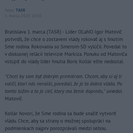
Autor
TASR
1. marca 2020 10:50
Bratislava 1. marca (TASR) - Líder OĽaNO Igor Matovič
potvrdil, že chce o zostavení vlády rokovať aj s hnutím
Sme rodina. Rokovania so Smerom-SD vylúčil. Povedal to
v diskusnej relácii televízie Markíza. Ponuku od Matoviča
vstúpiť do vlády líder hnutia Boris Kollár ešte nedostal.
"
Chcel by som byť dobrým premiérom. Chcem, aby si aj tí
voliči, ktorí nás nevolili, povedali, že je to dobrá vláda. Po
tomto túžim a to je cieľ, ktorý ma ženie dopredu,
" uviedol
Matovič.
Kollár hovorí, že Sme rodina sa bude snažiť vytvoriť
vládu. Chce, aby sa strany o možnej spolupráci na
podmienkach najprv porozprávali medzi sebou.