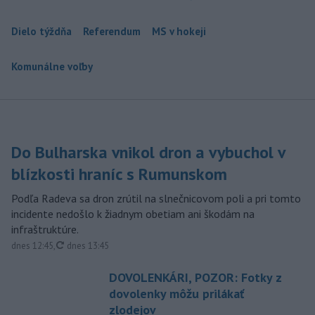
Dielo týždňa
Referendum
MS v hokeji
Komunálne voľby
Do Bulharska vnikol dron a vybuchol v
blízkosti hraníc s Rumunskom
Podľa Radeva sa dron zrútil na slnečnicovom poli a pri tomto
incidente nedošlo k žiadnym obetiam ani škodám na
infraštruktúre.
aktualizované
dnes 12:45
,
dnes 13:45
DOVOLENKÁRI, POZOR: Fotky z
dovolenky môžu prilákať
zlodejov