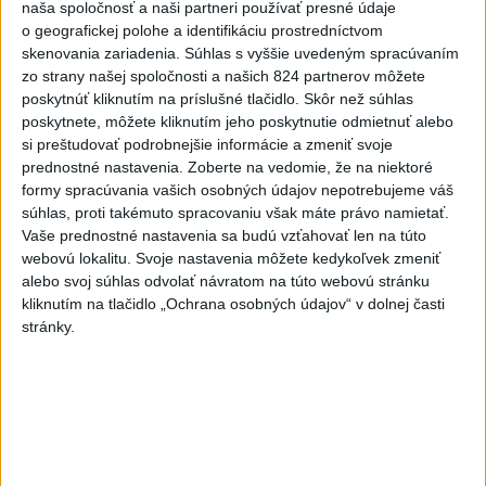
naša spoločnosť a naši partneri používať presné údaje
o geografickej polohe a identifikáciu prostredníctvom
Poslanecký klub Tiszy nominuje
skenovania zariadenia. Súhlas s vyššie uvedeným spracúvaním
na post prezidenta Andrása
zo strany našej spoločnosti a našich 824 partnerov môžete
Baku
poskytnúť kliknutím na príslušné tlačidlo. Skôr než súhlas
aktualizované
dnes 13:44
,
dnes 13:59
poskytnete, môžete kliknutím jeho poskytnutie odmietnuť alebo
si preštudovať podrobnejšie informácie a zmeniť svoje
SMUTNÁ SPRÁVA: Vo veku 68
prednostné nastavenia.
Zoberte na vedomie, že na niektoré
rokov zomrel po chorobe otec
formy spracúvania vašich osobných údajov nepotrebujeme váš
Lionela Messiho
súhlas, proti takémuto spracovaniu však máte právo namietať.
dnes 15:34
Vaše prednostné nastavenia sa budú vzťahovať len na túto
webovú lokalitu. Svoje nastavenia môžete kedykoľvek zmeniť
V Bratislave sa v druhom
alebo svoj súhlas odvolať návratom na túto webovú stránku
štvrťroku predalo 652 nových
kliknutím na tlačidlo „Ochrana osobných údajov“ v dolnej časti
bytov
stránky.
dnes 15:10
POŽIAR VO VAŽCI: Zasahovali
profesionáli, zranila sa jedna
osoba
dnes 15:42