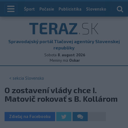
Index
Šport
Počasie
Publicistika
Slovensko
Zahranič
TERAZ
.SK
Spravodajský portál Tlačovej agentúry Slovenskej
republiky
Sobota
8. august 2026
Meniny má
Oskar
< sekcia
Slovensko
O zostavení vlády chce I.
Matovič rokovať s B. Kollárom
Zdieľaj na Facebooku