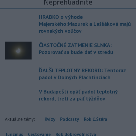
Neprehliadnite
HRABKO o výhode
Majerského:Mazurek a Laššáková majú
rovnakých voličov
ČIASTOČNÉ ZATMENIE SLNKA:
Pozorovať sa bude dať v stredu
ĎALŠÍ TEPLOTNÝ REKORD: Tentoraz
padol v Dolných Plachtinciach
V Budapešti opäť padol teplotný
rekord, tretí za päť týždňov
Aktuálne témy:
Kvízy
Podcasty
Rok Ľ.Štúra
Turizmus
Cestovanie
Rok dobrovoľníctva