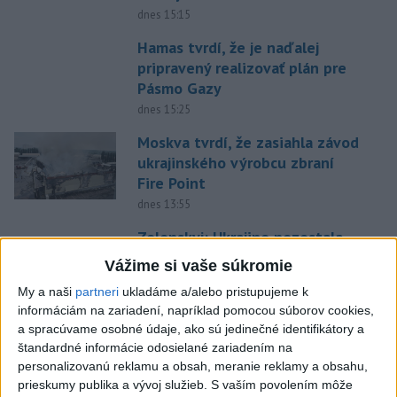
dnes 15:15
Hamas tvrdí, že je naďalej
pripravený realizovať plán pre
Pásmo Gazy
dnes 15:25
Moskva tvrdí, že zasiahla závod
ukrajinského výrobcu zbraní
Fire Point
dnes 13:55
Zelenskyj: Ukrajine nezostala
prakticky žiadna nepoškodená
Vážime si vaše súkromie
elektráreň
My a naši
partneri
ukladáme a/alebo pristupujeme k
dnes 15:18
informáciám na zariadení, napríklad pomocou súborov cookies,
STOVKY EVAKUOVANÝCH: Požiar
a spracúvame osobné údaje, ako sú jedinečné identifikátory a
štandardné informácie odosielané zariadením na
sa šíril blízko dovolenkovej
personalizovanú reklamu a obsah, meranie reklamy a obsahu,
destinácie
prieskumy publika a vývoj služieb.
S vaším povolením môže
dnes 15:01