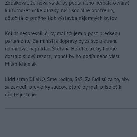
Zopakoval, že nová vláda by podľa neho nemala otvárať
kultúrno-etnické otázky, rušiť sociálne opatrenia,
dôležitá je preňho tiež výstavba nájomných bytov.
Kollár nespresnil, či by mal záujem o post predsedu
parlamentu. Za ministra dopravy by za svoju stranu
nominoval napríklad Štefana Holého, ak by hnutie
dostalo silový rezort, mohol by ho podľa neho viesť
Milan Krajniak.
Lídri strán OĽaNO, Sme rodina, SaS, Za ľudí sú za to, aby
sa zaviedli previerky sudcov, ktoré by mali prispieť k
očiste justície.