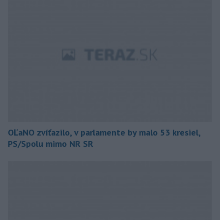
OĽaNO zvíťazilo, v parlamente by malo 53 kresiel,
PS/Spolu mimo NR SR