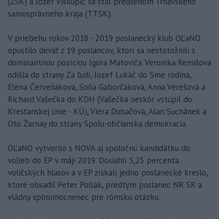
(ŽSK) a Jozef Viskupič sa stal predsedom Trnavského
samosprávneho kraja (TTSK).
V priebehu rokov 2018 - 2019 poslanecký klub OĽaNO
opustilo deväť z 19 poslancov, ktorí sa nestotožnili s
dominantnou pozíciou Igora Matoviča. Veronika Remišová
odišla do strany Za ľudí, Jozef Lukáč do Sme rodina,
Elena Červeňáková, Soňa Gaborčáková, Anna Verešová a
Richard Vašečka do KDH (Vašečka neskôr vstúpil do
Kresťanskej únie - KÚ), Viera Dubačová, Alan Suchánek a
Oto Žarnay do strany Spolu-občianska demokracia.
OĽaNO vytvorilo s NOVA aj spoločnú kandidátku do
volieb do EP v máji 2019. Dosiahli 5,25 percenta
voličských hlasov a v EP získali jedno poslanecké kreslo,
ktoré obsadil Peter Pollák, predtým poslanec NR SR a
vládny splnomocnenec pre rómsku otázku.