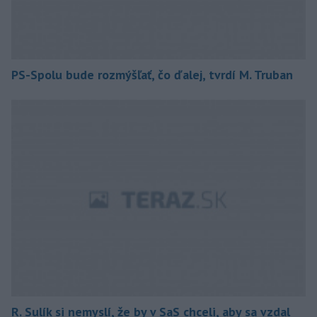
PS-Spolu bude rozmýšľať, čo ďalej, tvrdí M. Truban
R. Sulík si nemyslí, že by v SaS chceli, aby sa vzdal