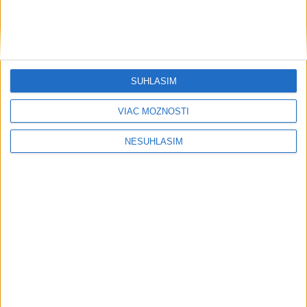
Aktuálne je dočasne zatvorených 63 pôšt, všetky majú
otvoriť do 30.9.
Šaško chce v krátkom čase predstaviť riešenie pre
SÚHLASÍM
záchrankový tender
Kandidovať môžu aj nezávislí, potrebujú vyzbierať podpisy od
VIAC MOŽNOSTÍ
občanov
NESÚHLASÍM
Zahraničie
ŠTÚDIA: Európa nie je dostatočne
pripravená na ruské dronové útoky
dnes 17:15
Novinára obvinili z antisemitizmu v súvislosti s krízou v
Ceute
Požiar na juhozápade Španielska je naďalej