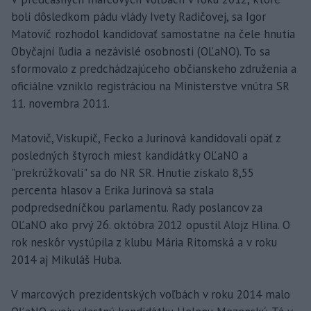
boli dôsledkom pádu vlády Ivety Radičovej, sa Igor
Matovič rozhodol kandidovať samostatne na čele hnutia
Obyčajní ľudia a nezávislé osobnosti (OĽaNO). To sa
sformovalo z predchádzajúceho občianskeho združenia a
oficiálne vzniklo registráciou na Ministerstve vnútra SR
11. novembra 2011.
Matovič, Viskupič, Fecko a Jurinová kandidovali opäť z
posledných štyroch miest kandidátky OĽaNO a
"prekrúžkovali" sa do NR SR. Hnutie získalo 8,55
percenta hlasov a Erika Jurinová sa stala
podpredsedníčkou parlamentu. Rady poslancov za
OĽaNO ako prvý 26. októbra 2012 opustil Alojz Hlina. O
rok neskôr vystúpila z klubu Mária Ritomská a v roku
2014 aj Mikuláš Huba.
V marcových prezidentských voľbách v roku 2014 malo