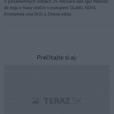
V parlamentných voľbách 29. februára išiel Igor Matovič
do boja o hlasy voličov v zoskupení OĽaNO, NOVA,
Kresťanská únia (KÚ) a Zmena zdola.
Prečítajte si aj: