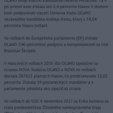
OĽaNO svoju vlastnú kandidátku Helenu Mezenskú. Tá v
po prvom kole získala len 2,4 percenta hlasov. V druhom
kole podporovali viacerí členovia klubu OĽaNO
nezávislého kandidáta Andreja Kisku, ktorý s 59,04
percenta hlasov zvíťazil.
Vo voľbách do Európskeho parlamentu (EP) získalo
OĽaNO 7,46-percentnú podporu a europoslancom sa stal
Branislav Škripek.
V marcových voľbách 2016 išlo OĽaNO spoločne so
stranou NOVA. Koalícia OĽaNO a NOVA vo voľbách
dostala 287.611 platných hlasov, čo predstavovalo 11,02
percenta. Získala 19 poslaneckých mandátov a v
parlamente pôsobila ako opozičná strana.
Vo voľbách do VÚC 4. novembra 2017 sa Erika Jurinová sa
stala predsedníčkou Žilinského samosprávneho kraja