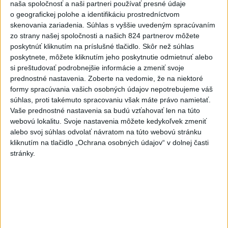
naša spoločnosť a naši partneri používať presné údaje
Zdieľaj na Facebooku
o geografickej polohe a identifikáciu prostredníctvom
skenovania zariadenia. Súhlas s vyššie uvedeným spracúvaním
zo strany našej spoločnosti a našich 824 partnerov môžete
poskytnúť kliknutím na príslušné tlačidlo. Skôr než súhlas
poskytnete, môžete kliknutím jeho poskytnutie odmietnuť alebo
si preštudovať podrobnejšie informácie a zmeniť svoje
prednostné nastavenia.
Zoberte na vedomie, že na niektoré
formy spracúvania vašich osobných údajov nepotrebujeme váš
Neprehliadnite
súhlas, proti takémuto spracovaniu však máte právo namietať.
Vaše prednostné nastavenia sa budú vzťahovať len na túto
webovú lokalitu. Svoje nastavenia môžete kedykoľvek zmeniť
J. Božik: Financovanie samospráv nie
alebo svoj súhlas odvolať návratom na túto webovú stránku
je ich jediný problém
kliknutím na tlačidlo „Ochrana osobných údajov“ v dolnej časti
stránky.
OTESTUJTE SA: Rozumiete
slovenským nárečiam? Tieto slová vás
potrápia
VEĽKÁ PREDPOVEĎ POČASIA: