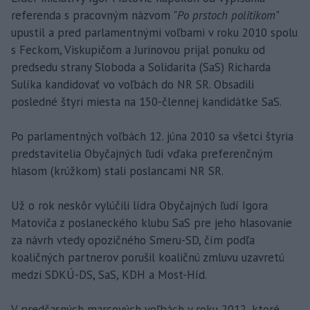
referenda s pracovným názvom "
Po prstoch politikom
"
upustil a pred parlamentnými voľbami v roku 2010 spolu
s Feckom, Viskupičom a Jurinovou prijal ponuku od
predsedu strany Sloboda a Solidarita (SaS) Richarda
Sulíka kandidovať vo voľbách do NR SR. Obsadili
posledné štyri miesta na 150-člennej kandidátke SaS.
Po parlamentných voľbách 12. júna 2010 sa všetci štyria
predstavitelia Obyčajných ľudí vďaka preferenčným
hlasom (krúžkom) stali poslancami NR SR.
Už o rok neskôr vylúčili lídra Obyčajných ľudí Igora
Matoviča z poslaneckého klubu SaS pre jeho hlasovanie
za návrh vtedy opozičného Smeru-SD, čím podľa
koaličných partnerov porušil koaličnú zmluvu uzavretú
medzi SDKÚ-DS, SaS, KDH a Most-Híd.
V predčasných marcových voľbách v roku 2012, ktoré