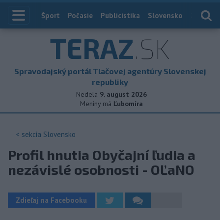
Index
Šport
Počasie
Publicistika
Slovensko
Zahranič
TERAZ
.SK
Spravodajský portál Tlačovej agentúry Slovenskej
republiky
Nedela
9. august 2026
Meniny má
Ľubomíra
< sekcia
Slovensko
Profil hnutia Obyčajní ľudia a
nezávislé osobnosti - OĽaNO
Zdieľaj na Facebooku