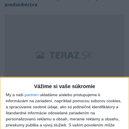
predsedníctva
Vážime si vaše súkromie
My a naši
partneri
ukladáme a/alebo pristupujeme k
V Bratislave je na prvých miestach trojica OĽaNO,
informáciám na zariadení, napríklad pomocou súborov cookies,
PS-Spolu a SaS
a spracúvame osobné údaje, ako sú jedinečné identifikátory a
štandardné informácie odosielané zariadením na
personalizovanú reklamu a obsah, meranie reklamy a obsahu,
prieskumy publika a vývoj služieb.
S vaším povolením môže