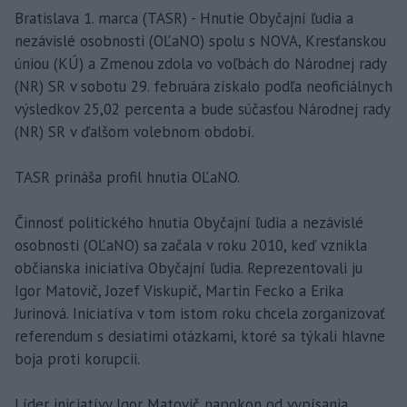
Bratislava 1. marca (TASR) - Hnutie Obyčajní ľudia a
nezávislé osobnosti (OĽaNO) spolu s NOVA, Kresťanskou
úniou (KÚ) a Zmenou zdola vo voľbách do Národnej rady
(NR) SR v sobotu 29. februára získalo podľa neoficiálnych
výsledkov 25,02 percenta a bude súčasťou Národnej rady
(NR) SR v ďalšom volebnom období.
TASR prináša profil hnutia OĽaNO.
Činnosť politického hnutia Obyčajní ľudia a nezávislé
osobnosti (OĽaNO) sa začala v roku 2010, keď vznikla
občianska iniciatíva Obyčajní ľudia. Reprezentovali ju
Igor Matovič, Jozef Viskupič, Martin Fecko a Erika
Jurinová. Iniciatíva v tom istom roku chcela zorganizovať
referendum s desiatimi otázkami, ktoré sa týkali hlavne
boja proti korupcii.
Líder iniciatívy Igor Matovič napokon od vypísania