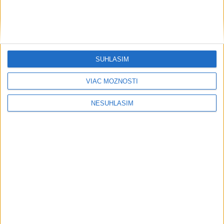
vzduchotechnika
dnes 15:34
Produkcia hydiny v Nemecku klesla v 1. polroku na deväťročné
minimum
SÚHLASÍM
Inflácia v Číne sa v júli spomalila
VIAC MOŽNOSTÍ
NESÚHLASÍM
Obchodný deficit Nemecka s Čínou v 1. polroku výrazne
vzrástol
Regióny
Obnova mosta cez Slatinu pri
železnici je vo fáze projektovania
dnes 16:24
Obec Ružindol zmodernizuje multifunkčné ihrisko a tamojšiu