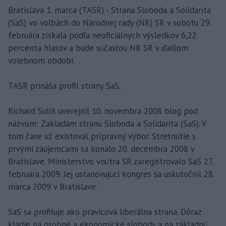
Bratislava 1. marca (TASR) - Strana Sloboda a Solidarita
(SaS) vo voľbách do Národnej rady (NR) SR v sobotu 29.
februára získala podľa neoficiálnych výsledkov 6,22
percenta hlasov a bude súčasťou NR SR v ďalšom
volebnom období.
TASR prináša profil strany SaS.
Richard Sulík uverejnil 10. novembra 2008 blog pod
názvom: Zakladám stranu Sloboda a Solidarita (SaS). V
tom čase už existoval prípravný výbor. Stretnutie s
prvými záujemcami sa konalo 20. decembra 2008 v
Bratislave. Ministerstvo vnútra SR zaregistrovalo SaS 27.
februára 2009. Jej ustanovujúci kongres sa uskutočnil 28.
marca 2009 v Bratislave.
SaS sa profiluje ako pravicová liberálna strana. Dôraz
kladie na osobné a ekonomické slobody a na základnú