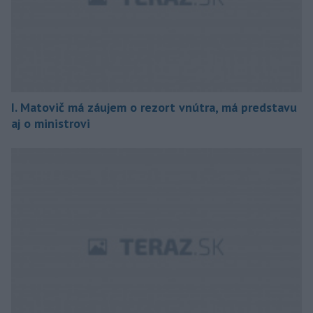
I. Matovič má záujem o rezort vnútra, má predstavu
aj o ministrovi