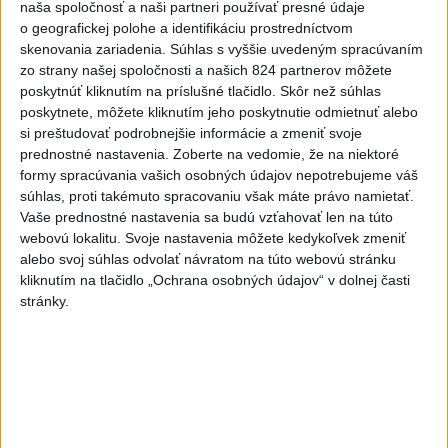
naša spoločnosť a naši partneri používať presné údaje
VEĽKÁ PREDPOVEĎ POČASIA:
o geografickej polohe a identifikáciu prostredníctvom
Extrémne horúčavy ustúpili. Alebo
skenovania zariadenia. Súhlas s vyššie uvedeným spracúvaním
žeby nie?
zo strany našej spoločnosti a našich 824 partnerov môžete
poskytnúť kliknutím na príslušné tlačidlo. Skôr než súhlas
poskytnete, môžete kliknutím jeho poskytnutie odmietnuť alebo
HRABKO o výhode
si preštudovať podrobnejšie informácie a zmeniť svoje
Majerského:Mazurek a Laššáková majú
prednostné nastavenia.
Zoberte na vedomie, že na niektoré
rovnakých voličov
formy spracúvania vašich osobných údajov nepotrebujeme váš
súhlas, proti takémuto spracovaniu však máte právo namietať.
Vaše prednostné nastavenia sa budú vzťahovať len na túto
Aktuálne témy:
Kvízy
Podcasty
Rok Ľ.Štúra
webovú lokalitu. Svoje nastavenia môžete kedykoľvek zmeniť
alebo svoj súhlas odvolať návratom na túto webovú stránku
kliknutím na tlačidlo „Ochrana osobných údajov“ v dolnej časti
Turizmus
Cestovanie
Rok dobrovoľníctva
stránky.
Dielo týždňa
Referendum
MS v hokeji
Komunálne voľby