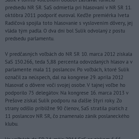
predsedu NR SR. SaS odmietla pri hlasovaní v NR SR 11.
októbra 2011 podporiť euroval. Keďže premiérka Iveta
Radičová spojila toto hlasovanie s vyslovením dôvery, jej
vláda tým padla. O dva dni bol Sulík odvolaný z postu
predsedu parlamentu.
V predčasných voľbách do NR SR 10. marca 2012 získala
SaS 150.266, teda 5,88 percenta odovzdaných hlasov a v
parlamente mala 11 poslancov. Po voľbách, ktoré Sulík
označil za neúspech, dal na kongrese 29. apríla 2012
hlasovať o dôvere voči svojej osobe. V tajnej voľbe ho
podporilo 75 delegátov. Na kongrese 16. marca 2013 v
Prešove získal Sulík podporu na ďalšie štyri roky. Zo
strany odišlo približne 90 členov, SaS stratila piatich z
11 poslancov NR SR, čo znamenalo zánik poslaneckého
klubu.