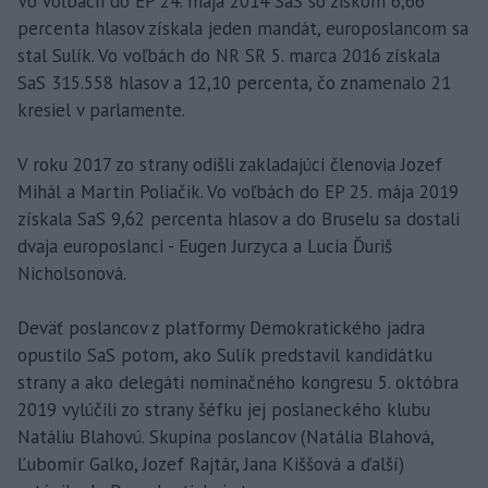
Vo voľbách do EP 24. mája 2014 SaS so ziskom 6,66
percenta hlasov získala jeden mandát, europoslancom sa
stal Sulík. Vo voľbách do NR SR 5. marca 2016 získala
SaS 315.558 hlasov a 12,10 percenta, čo znamenalo 21
kresiel v parlamente.
V roku 2017 zo strany odišli zakladajúci členovia Jozef
Mihál a Martin Poliačik. Vo voľbách do EP 25. mája 2019
získala SaS 9,62 percenta hlasov a do Bruselu sa dostali
dvaja europoslanci - Eugen Jurzyca a Lucia Ďuriš
Nicholsonová.
Deväť poslancov z platformy Demokratického jadra
opustilo SaS potom, ako Sulík predstavil kandidátku
strany a ako delegáti nominačného kongresu 5. októbra
2019 vylúčili zo strany šéfku jej poslaneckého klubu
Natáliu Blahovú. Skupina poslancov (Natália Blahová,
Ľubomír Galko, Jozef Rajtár, Jana Kiššová a ďalší)