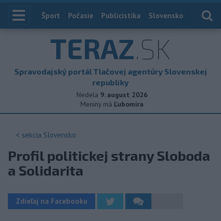
Index
Šport
Počasie
Publicistika
Slovensko
Zahranič
TERAZ
.SK
Spravodajský portál Tlačovej agentúry Slovenskej
republiky
Nedela
9. august 2026
Meniny má
Ľubomíra
< sekcia
Slovensko
Profil politickej strany Sloboda
a Solidarita
Zdieľaj na Facebooku