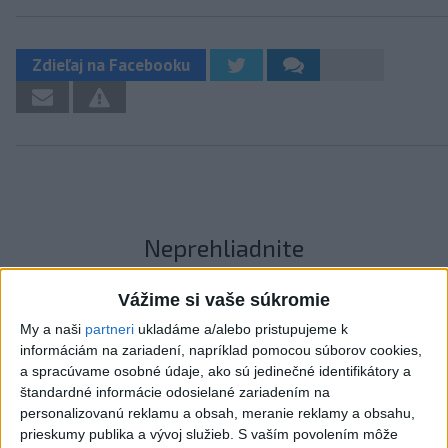
Zdieľaj na Facebooku
Neprehliadnite
J. Božik: Financovanie samospráv nie
Vážime si vaše súkromie
je ich jediný problém
My a naši
partneri
ukladáme a/alebo pristupujeme k
informáciám na zariadení, napríklad pomocou súborov cookies,
a spracúvame osobné údaje, ako sú jedinečné identifikátory a
OTESTUJTE SA: Rozumiete
štandardné informácie odosielané zariadením na
slovenským nárečiam? Tieto slová vás
personalizovanú reklamu a obsah, meranie reklamy a obsahu,
potrápia
prieskumy publika a vývoj služieb.
S vaším povolením môže