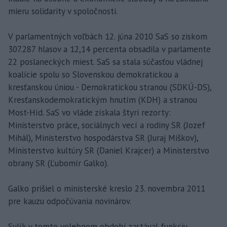
mieru solidarity v spoločnosti.
V parlamentných voľbách 12. júna 2010 SaS so ziskom
307.287 hlasov a 12,14 percenta obsadila v parlamente
22 poslaneckých miest. SaS sa stala súčasťou vládnej
koalície spolu so Slovenskou demokratickou a
kresťanskou úniou - Demokratickou stranou (SDKÚ-DS),
Kresťanskodemokratickým hnutím (KDH) a stranou
Most-Híd. SaS vo vláde získala štyri rezorty:
Ministerstvo práce, sociálnych vecí a rodiny SR (Jozef
Mihál), Ministerstvo hospodárstva SR (Juraj Miškov),
Ministerstvo kultúry SR (Daniel Krajcer) a Ministerstvo
obrany SR (Ľubomír Galko).
Galko prišiel o ministerské kreslo 23. novembra 2011
pre kauzu odpočúvania novinárov.
Sulík v tomto volebnom období zastával funkciu