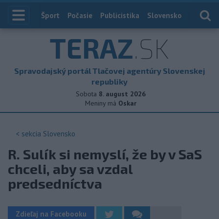
Index
Šport
Počasie
Publicistika
Slovensko
Zahranič
TERAZ
.SK
Spravodajský portál Tlačovej agentúry Slovenskej
republiky
Sobota
8. august 2026
Meniny má
Oskar
< sekcia
Slovensko
R. Sulík si nemyslí, že by v SaS
chceli, aby sa vzdal
predsedníctva
Zdieľaj na Facebooku