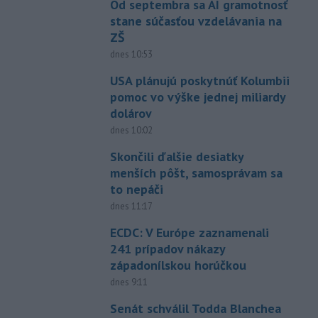
Od septembra sa AI gramotnosť
stane súčasťou vzdelávania na
ZŠ
dnes 10:53
USA plánujú poskytnúť Kolumbii
pomoc vo výške jednej miliardy
dolárov
dnes 10:02
Skončili ďalšie desiatky
menších pôšt, samosprávam sa
to nepáči
dnes 11:17
ECDC: V Európe zaznamenali
241 prípadov nákazy
západonílskou horúčkou
dnes 9:11
Senát schválil Todda Blanchea