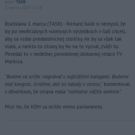
Autor
TASR
1. marca 2020 11:18
Bratislava 1. marca (TASR) - Richard Sulík si nemyslí, že
by po neoficiálnych volebných výsledkoch v SaS chceli,
aby sa vzdal predsedníckej stoličky. Ak by sa však tak
stalo, a niekto zo strany by ho na to vyzval, zváži to.
Povedal to v nedeľnej povolebnej diskusnej relácii TV
Markíza.
"
Budem sa určite rozprávať s najbližšími kolegami. Budeme
mať kongres. Uvidíme, aké sú nálady v strane
," komentoval
s dôvetkom, že strana mala "
rozhodne väčšie ambície
".
Mrzí ho, že KDH sa ocitlo mimo parlamentu.