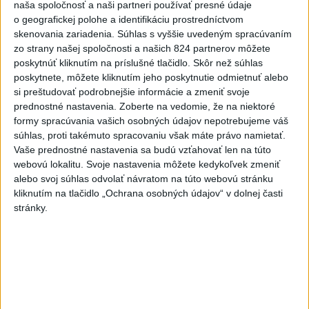
naša spoločnosť a naši partneri používať presné údaje
dnes 12:19
o geografickej polohe a identifikáciu prostredníctvom
Práve teraz
skenovania zariadenia. Súhlas s vyššie uvedeným spracúvaním
zo strany našej spoločnosti a našich 824 partnerov môžete
-
Polícia v piatok (7. 8.) vypátrala dvoch 17-ročných
12:36
poskytnúť kliknutím na príslušné tlačidlo. Skôr než súhlas
mladíkov, ktorí sú
podozriví z útoku na taxikára v Seredi. Muž pri
poskytnete, môžete kliknutím jeho poskytnutie odmietnuť alebo
incidente utrpel vážne zranenia a skončil v trnavskej nemocnici.
si preštudovať podrobnejšie informácie a zmeniť svoje
prednostné nastavenia.
Zoberte na vedomie, že na niektoré
formy spracúvania vašich osobných údajov nepotrebujeme váš
Viac
Videá a prenosy TASR TV
súhlas, proti takémuto spracovaniu však máte právo namietať.
Vaše prednostné nastavenia sa budú vzťahovať len na túto
webovú lokalitu. Svoje nastavenia môžete kedykoľvek zmeniť
Deväť Slovákov zabojuje na ME v Paríži
alebo svoj súhlas odvolať návratom na túto webovú stránku
o čo najlepšie výsledky
kliknutím na tlačidlo „Ochrana osobných údajov“ v dolnej časti
stránky.
Viac
Najčítanejšie
6h
24h
7d
ÚPLNÉ ZATMENIE SLNKA: Časť Európy
1