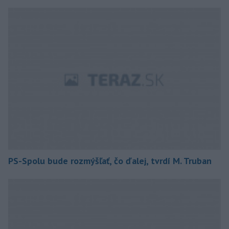
PS-Spolu bude rozmýšľať, čo ďalej, tvrdí M. Truban