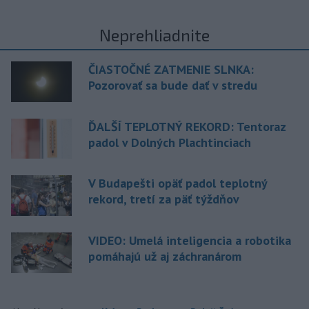
Neprehliadnite
ČIASTOČNÉ ZATMENIE SLNKA:
Pozorovať sa bude dať v stredu
ĎALŠÍ TEPLOTNÝ REKORD: Tentoraz
padol v Dolných Plachtinciach
V Budapešti opäť padol teplotný
rekord, tretí za päť týždňov
VIDEO: Umelá inteligencia a robotika
pomáhajú už aj záchranárom