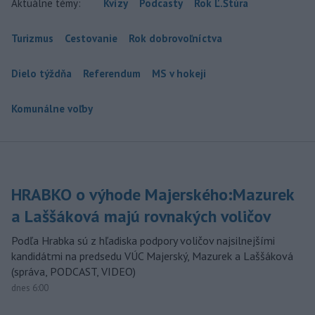
Aktuálne témy:
Kvízy
Podcasty
Rok Ľ.Štúra
Turizmus
Cestovanie
Rok dobrovoľníctva
Dielo týždňa
Referendum
MS v hokeji
Komunálne voľby
HRABKO o výhode Majerského:Mazurek
a Laššáková majú rovnakých voličov
Podľa Hrabka sú z hľadiska podpory voličov najsilnejšími
kandidátmi na predsedu VÚC Majerský, Mazurek a Laššáková
(správa, PODCAST, VIDEO)
dnes 6:00