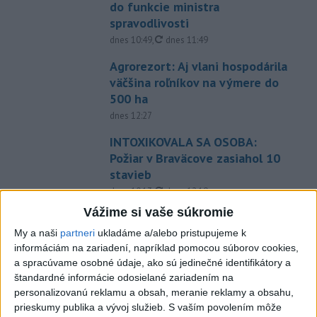
do funkcie ministra
spravodlivosti
aktualizované
dnes 10:49
,
dnes 11:49
Agrorezort: Aj vlani hospodárila
väčšina roľníkov na výmere do
500 ha
dnes 12:27
INTOXIKOVALA SA OSOBA:
Požiar v Braväcove zasiahol 10
stavieb
aktualizované
dnes 10:13
,
dnes 12:19
Vážime si vaše súkromie
Na západe sú miestami vydané
výstrahy prvého stupňa pred
My a naši
partneri
ukladáme a/alebo pristupujeme k
horúčavami
informáciám na zariadení, napríklad pomocou súborov cookies,
a spracúvame osobné údaje, ako sú jedinečné identifikátory a
dnes 11:21
štandardné informácie odosielané zariadením na
Slovenská miešaná štafeta
personalizovanú reklamu a obsah, meranie reklamy a obsahu,
siedma, zlato pre Nemcov
prieskumy publika a vývoj služieb.
S vaším povolením môže