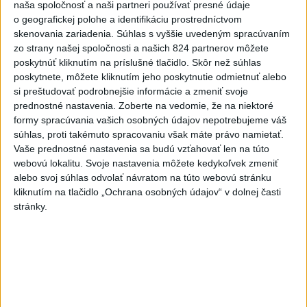
elektráreň
naša spoločnosť a naši partneri používať presné údaje
o geografickej polohe a identifikáciu prostredníctvom
dnes 15:18
skenovania zariadenia. Súhlas s vyššie uvedeným spracúvaním
STOVKY EVAKUOVANÝCH: Požiar
zo strany našej spoločnosti a našich 824 partnerov môžete
sa šíril blízko dovolenkovej
poskytnúť kliknutím na príslušné tlačidlo. Skôr než súhlas
poskytnete, môžete kliknutím jeho poskytnutie odmietnuť alebo
destinácie
si preštudovať podrobnejšie informácie a zmeniť svoje
dnes 15:01
prednostné nastavenia.
Zoberte na vedomie, že na niektoré
SMUTNÁ SPRÁVA: Vo veku 68
formy spracúvania vašich osobných údajov nepotrebujeme váš
súhlas, proti takémuto spracovaniu však máte právo namietať.
rokov zomrel po chorobe otec
Vaše prednostné nastavenia sa budú vzťahovať len na túto
Lionela Messiho
webovú lokalitu. Svoje nastavenia môžete kedykoľvek zmeniť
aktualizované
dnes 15:34
,
dnes 16:53
alebo svoj súhlas odvolať návratom na túto webovú stránku
kliknutím na tlačidlo „Ochrana osobných údajov“ v dolnej časti
V Bratislave sa v druhom
stránky.
štvrťroku predalo 652 nových
bytov
dnes 15:10
POŽIAR VO VAŽCI: Zasahovali
profesionáli, zranila sa jedna
osoba