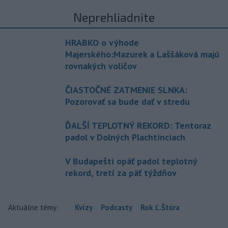
Neprehliadnite
HRABKO o výhode
Majerského:Mazurek a Laššáková majú
rovnakých voličov
ČIASTOČNÉ ZATMENIE SLNKA:
Pozorovať sa bude dať v stredu
ĎALŠÍ TEPLOTNÝ REKORD: Tentoraz
padol v Dolných Plachtinciach
V Budapešti opäť padol teplotný
rekord, tretí za päť týždňov
Aktuálne témy:
Kvízy
Podcasty
Rok Ľ.Štúra