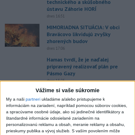
technického a skúšobného
ústavu Záhorie HORÍ
dnes 16:51
MIMORIADNA SITUÁCIA: V obci
Braväcovo likvidujú zvyšky
zhorených budov
dnes 17:06
Hamas tvrdí, že je naďalej
pripravený realizovať plán pre
Pásmo Gazy
dnes 15:25
Vážime si vaše súkromie
VODIČI, POZOR: Festival
Lovestream spôsobuje v
My a naši
partneri
ukladáme a/alebo pristupujeme k
Bratislave kolóny
informáciám na zariadení, napríklad pomocou súborov cookies,
a spracúvame osobné údaje, ako sú jedinečné identifikátory a
dnes 17:01
štandardné informácie odosielané zariadením na
Zelenskyj: Ukrajine nezostala
personalizovanú reklamu a obsah, meranie reklamy a obsahu,
prakticky žiadna nepoškodená
prieskumy publika a vývoj služieb.
S vaším povolením môže