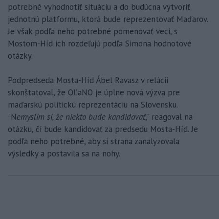
potrebné vyhodnotiť situáciu a do budúcna vytvoriť
jednotnú platformu, ktorá bude reprezentovať Maďarov.
Je však podľa neho potrebné pomenovať veci, s
Mostom-Híd ich rozdeľujú podľa Simona hodnotové
otázky.
Podpredseda Mosta-Híd Ábel Ravasz v relácii
skonštatoval, že OĽaNO je úplne nová výzva pre
maďarskú politickú reprezentáciu na Slovensku.
"N
emyslím si, že niekto bude kandidovať
," reagoval na
otázku, či bude kandidovať za predsedu Mosta-Híd. Je
podľa neho potrebné, aby si strana zanalyzovala
výsledky a postavila sa na nohy.