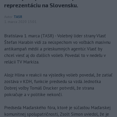
reprezentáciu na Slovensku.
Autor
TASR
1. marca 2020 15:01
Bratislava 1. marca (TASR) - Volebný líder strany Vlasť
Štefan Harabin vidí za neúspechom vo voľbách masívnu
antikampaň médií a prieskumných agentúr. Vlasť by
chcel viesť aj do ďalších volieb. Povedal to v nedeľu v
relácii TV Markíza.
Alojz Hlina v reakcii na výsledky volieb povedal, že zatiaľ
zostáva v KDH, funkcie predsedu sa vzdá. Jednotka
Dobrej voľby Tomáš Drucker potvrdil, že strana
pokračuje a v politike nekončí.
Predseda Maďarského fóra, ktoré je súčasťou Maďarskej
komunitnej spolupatričnosti, Zsolt Simon uviedol, že je