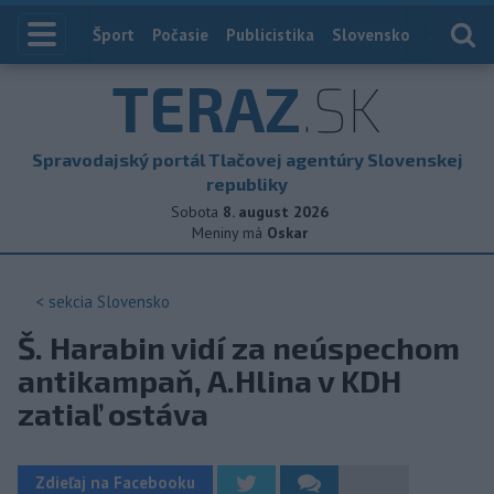
Index
Šport
Počasie
Publicistika
Slovensko
Zahranič
TERAZ
.SK
Spravodajský portál Tlačovej agentúry Slovenskej
republiky
Sobota
8. august 2026
Meniny má
Oskar
< sekcia
Slovensko
Š. Harabin vidí za neúspechom
antikampaň, A.Hlina v KDH
zatiaľ ostáva
Zdieľaj na Facebooku