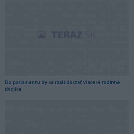
Do parlamentu by sa mali dostať viaceré rodinné
dvojice