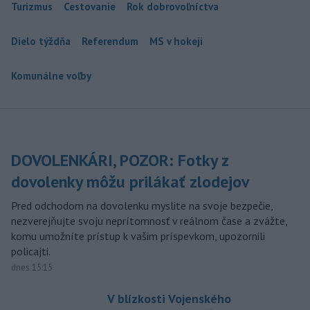
Turizmus
Cestovanie
Rok dobrovoľníctva
Dielo týždňa
Referendum
MS v hokeji
Komunálne voľby
DOVOLENKÁRI, POZOR: Fotky z
dovolenky môžu prilákať zlodejov
Pred odchodom na dovolenku myslite na svoje bezpečie,
nezverejňujte svoju neprítomnosť v reálnom čase a zvážte,
komu umožníte prístup k vašim príspevkom, upozornili
policajti.
dnes 15:15
V blízkosti Vojenského