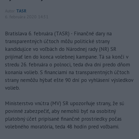
Autor
TASR
6. februára 2020 14:31
Bratislava 6. februára (TASR) - Finančné dary na
transparentných účtoch môžu politické strany
kandidujúce vo voľbách do Národnej rady (NR) SR
prijímať len do konca volebnej kampane. Tá sa končí v
stredu 26. februára o polnoci, teda dva dni predo dňom
konania volieb. S financiami na transparentných účtoch
strany nemôžu hýbať ešte 90 dní po vyhlásení výsledkov
volieb.
Ministerstvo vnútra (MV) SR upozorňuje strany, že sú
povinné zabezpečiť, aby nemohli byť na osobitný
platobný účet pripísané finančné prostriedky počas
volebného moratória, teda 48 hodín pred voľbami.