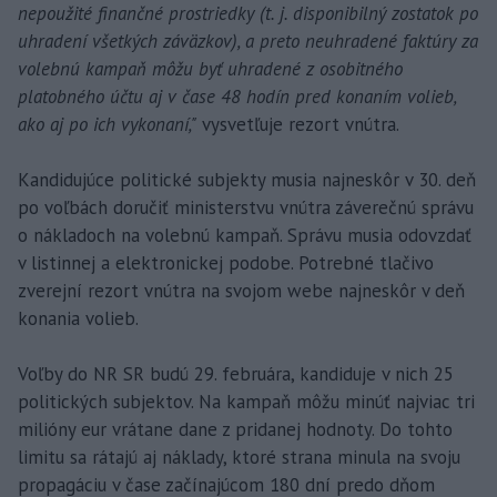
nepoužité finančné prostriedky (t. j. disponibilný zostatok po
uhradení všetkých záväzkov), a preto neuhradené faktúry za
volebnú kampaň môžu byť uhradené z osobitného
platobného účtu aj v čase 48 hodín pred konaním volieb,
ako aj po ich vykonaní,"
vysvetľuje rezort vnútra.
Kandidujúce politické subjekty musia najneskôr v 30. deň
po voľbách doručiť ministerstvu vnútra záverečnú správu
o nákladoch na volebnú kampaň. Správu musia odovzdať
v listinnej a elektronickej podobe. Potrebné tlačivo
zverejní rezort vnútra na svojom webe najneskôr v deň
konania volieb.
Voľby do NR SR budú 29. februára, kandiduje v nich 25
politických subjektov. Na kampaň môžu minúť najviac tri
milióny eur vrátane dane z pridanej hodnoty. Do tohto
limitu sa rátajú aj náklady, ktoré strana minula na svoju
propagáciu v čase začínajúcom 180 dní predo dňom