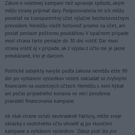
Zákon o volebnej kampani tiež upravuje spôsob, akým
môžu strany prijímať dary. Podporovatelia im ich môžu
posielať na transparentný účet výlučne bezhotovostným
prevodom. Nemôžu vložiť hotovosť priamo na účet, ani
poslať peniaze poštovou poukážkou. V opačnom prípade
musí strana tieto peniaze do 30 dní vrátiť. Dar musí
strana vrátiť aj v prípade, ak z výpisu z účtu nie je jasne
preukázané, kto je darcom.
Politické subjekty navyše podľa zákona nemôžu ešte 90
dní po vyhlásení výsledkov volieb nakladať so zvyšnými
financiami na osobitných účtoch. Nemôžu s nimi hýbať
ani počas prípadného konania vo veci porušenia
pravidiel financovania kampane.
Ak však strane ostali neuhradené faktúry, môže svoje
záväzky z osobitného účtu uhradiť aj po skončení
kampane a vyhlásení výsledkov.
"Zákaz platí iba pre