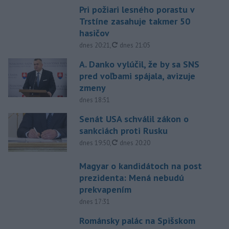
Pri požiari lesného porastu v
Trstíne zasahuje takmer 50
hasičov
aktualizované
dnes 20:21
,
dnes 21:05
A. Danko vylúčil, že by sa SNS
pred voľbami spájala, avizuje
zmeny
dnes 18:51
Senát USA schválil zákon o
sankciách proti Rusku
aktualizované
dnes 19:50
,
dnes 20:20
Magyar o kandidátoch na post
prezidenta: Mená nebudú
prekvapením
dnes 17:31
Románsky palác na Spišskom