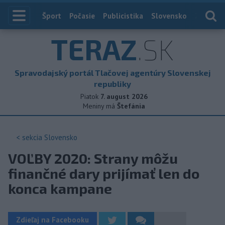
Index
Šport
Počasie
Publicistika
Slovensko
Zahranič
TERAZ
.SK
Spravodajský portál Tlačovej agentúry Slovenskej
republiky
Piatok
7. august 2026
Meniny má
Štefánia
< sekcia
Slovensko
VOĽBY 2020: Strany môžu
finančné dary prijímať len do
konca kampane
Zdieľaj na Facebooku