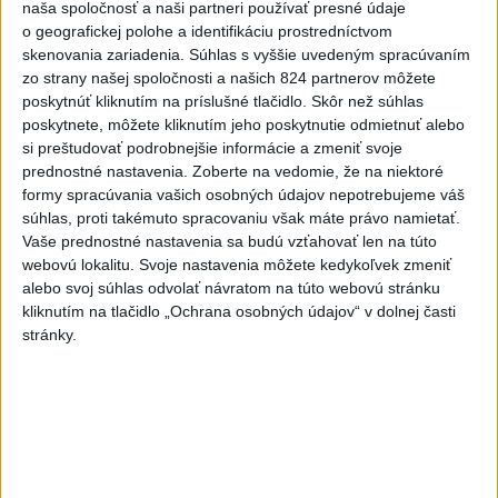
naša spoločnosť a naši partneri používať presné údaje
Deväť Slovákov zabojuje na ME v Paríži
o geografickej polohe a identifikáciu prostredníctvom
o čo najlepšie výsledky
skenovania zariadenia. Súhlas s vyššie uvedeným spracúvaním
zo strany našej spoločnosti a našich 824 partnerov môžete
Viac
poskytnúť kliknutím na príslušné tlačidlo. Skôr než súhlas
poskytnete, môžete kliknutím jeho poskytnutie odmietnuť alebo
Najčítanejšie
si preštudovať podrobnejšie informácie a zmeniť svoje
prednostné nastavenia.
Zoberte na vedomie, že na niektoré
6h
24h
7d
formy spracúvania vašich osobných údajov nepotrebujeme váš
súhlas, proti takémuto spracovaniu však máte právo namietať.
POŽIAR V SLOVNAFTE: Došlo k narušeniu
1
Vaše prednostné nastavenia sa budú vzťahovať len na túto
jednej z nádrží
webovú lokalitu. Svoje nastavenia môžete kedykoľvek zmeniť
alebo svoj súhlas odvolať návratom na túto webovú stránku
2
ČIASTOČNÉ ZATMENIE SLNKA: Pozorovať sa bude dať v
kliknutím na tlačidlo „Ochrana osobných údajov“ v dolnej časti
stredu
stránky.
3
V časti Košice-Krásna otvorili park pomenovaný po
kňazovi Semivanovi
4
Horúčavy vystriedajú búrky: Výstrahy vydali vo viacerých
okresoch