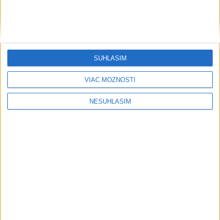
Dulay rozhodol gólom o víťazstve
Liberca v Brne v 3. kole českej ligy
dnes 21:45
SÚHLASÍM
Griekspoor vyradil Arnaldiho v 3. kole
turnaja ATP v Montreale
VIAC MOŽNOSTÍ
dnes 21:33
NESÚHLASÍM
Mihalíková s Nichollsovou postúpili
do osemfinále štvorhry v Toronte
dnes 21:27
Neprehliadnite
Slovensko trápi sucho: V prírode sa
prejavuje viacerými spôsobmi