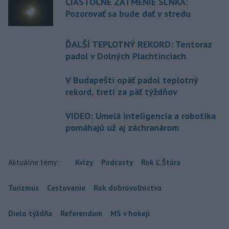
ČIASTOČNÉ ZATMENIE SLNKA:
Pozorovať sa bude dať v stredu
ĎALŠÍ TEPLOTNÝ REKORD: Tentoraz
padol v Dolných Plachtinciach
V Budapešti opäť padol teplotný
rekord, tretí za päť týždňov
VIDEO: Umelá inteligencia a robotika
pomáhajú už aj záchranárom
Aktuálne témy:
Kvízy
Podcasty
Rok Ľ.Štúra
Turizmus
Cestovanie
Rok dobrovoľníctva
Dielo týždňa
Referendum
MS v hokeji