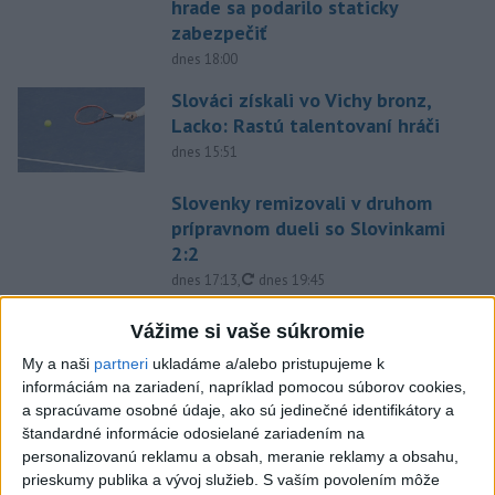
hrade sa podarilo staticky
zabezpečiť
dnes 18:00
Slováci získali vo Vichy bronz,
Lacko: Rastú talentovaní hráči
dnes 15:51
Slovenky remizovali v druhom
prípravnom dueli so Slovinkami
2:2
aktualizované
dnes 17:13
,
dnes 19:45
Práve teraz
Vážime si vaše súkromie
-
Taliansky tenista Matteo Arnaldi vypadol na turnaji ATP
21:30
My a naši
partneri
ukladáme a/alebo pristupujeme k
Masters 1000
v Montreale už v 3. kole dvojhry.
informáciám na zariadení, napríklad pomocou súborov cookies,
a spracúvame osobné údaje, ako sú jedinečné identifikátory a
štandardné informácie odosielané zariadením na
Viac
Videá a prenosy TASR TV
personalizovanú reklamu a obsah, meranie reklamy a obsahu,
prieskumy publika a vývoj služieb.
S vaším povolením môže