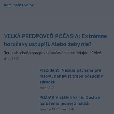
Komunálne voľby
VEĽKÁ PREDPOVEĎ POČASIA: Extrémne
horúčavy ustúpili. Alebo žeby nie?
Teraz.sk prináša predpoveď počasia na nasledujúci týždeň.
dnes 16:00
Prezident: Násilie páchané pre
rasovú nenávisť treba odsúdiť v
zárodku
dnes 12:33
POŽIAR V SLOVNAFTE: Došlo k
narušeniu jednej z nádrží
aktualizované
dnes 14:20
,
dnes 15:46