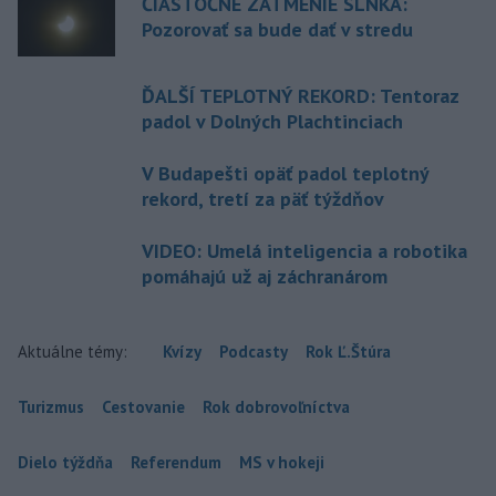
ČIASTOČNÉ ZATMENIE SLNKA:
Pozorovať sa bude dať v stredu
ĎALŠÍ TEPLOTNÝ REKORD: Tentoraz
padol v Dolných Plachtinciach
V Budapešti opäť padol teplotný
rekord, tretí za päť týždňov
VIDEO: Umelá inteligencia a robotika
pomáhajú už aj záchranárom
Aktuálne témy:
Kvízy
Podcasty
Rok Ľ.Štúra
Turizmus
Cestovanie
Rok dobrovoľníctva
Dielo týždňa
Referendum
MS v hokeji