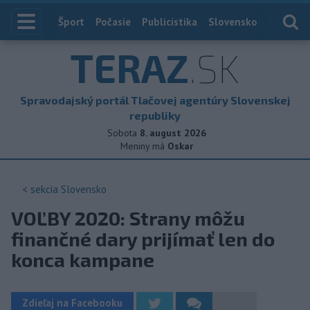
Index
Šport
Počasie
Publicistika
Slovensko
Zahranič
TERAZ
.SK
Spravodajský portál Tlačovej agentúry Slovenskej
republiky
Sobota
8. august 2026
Meniny má
Oskar
< sekcia
Slovensko
VOĽBY 2020: Strany môžu
finančné dary prijímať len do
konca kampane
Zdieľaj na Facebooku