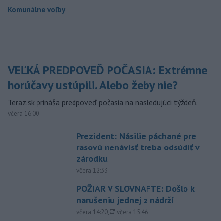
Komunálne voľby
VEĽKÁ PREDPOVEĎ POČASIA: Extrémne
horúčavy ustúpili. Alebo žeby nie?
Teraz.sk prináša predpoveď počasia na nasledujúci týždeň.
včera 16:00
Prezident: Násilie páchané pre
rasovú nenávisť treba odsúdiť v
zárodku
včera 12:33
POŽIAR V SLOVNAFTE: Došlo k
narušeniu jednej z nádrží
aktualizované
včera 14:20
,
včera 15:46