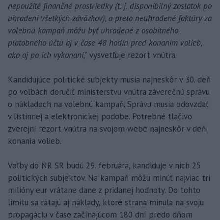
nepoužité finančné prostriedky (t. j. disponibilný zostatok po
uhradení všetkých záväzkov), a preto neuhradené faktúry za
volebnú kampaň môžu byť uhradené z osobitného
platobného účtu aj v čase 48 hodín pred konaním volieb,
ako aj po ich vykonaní,"
vysvetľuje rezort vnútra.
Kandidujúce politické subjekty musia najneskôr v 30. deň
po voľbách doručiť ministerstvu vnútra záverečnú správu
o nákladoch na volebnú kampaň. Správu musia odovzdať
v listinnej a elektronickej podobe. Potrebné tlačivo
zverejní rezort vnútra na svojom webe najneskôr v deň
konania volieb.
Voľby do NR SR budú 29. februára, kandiduje v nich 25
politických subjektov. Na kampaň môžu minúť najviac tri
milióny eur vrátane dane z pridanej hodnoty. Do tohto
limitu sa rátajú aj náklady, ktoré strana minula na svoju
propagáciu v čase začínajúcom 180 dní predo dňom