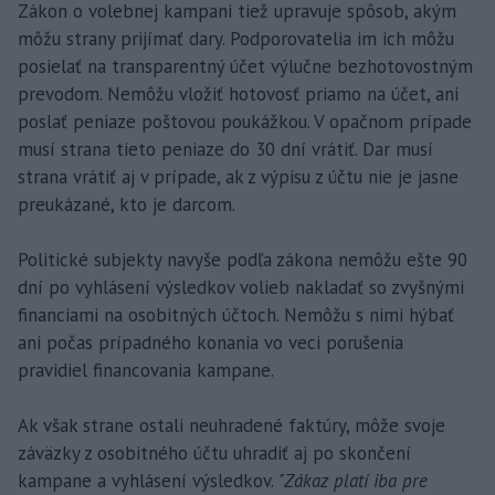
Zákon o volebnej kampani tiež upravuje spôsob, akým
môžu strany prijímať dary. Podporovatelia im ich môžu
posielať na transparentný účet výlučne bezhotovostným
prevodom. Nemôžu vložiť hotovosť priamo na účet, ani
poslať peniaze poštovou poukážkou. V opačnom prípade
musí strana tieto peniaze do 30 dní vrátiť. Dar musí
strana vrátiť aj v prípade, ak z výpisu z účtu nie je jasne
preukázané, kto je darcom.
Politické subjekty navyše podľa zákona nemôžu ešte 90
dní po vyhlásení výsledkov volieb nakladať so zvyšnými
financiami na osobitných účtoch. Nemôžu s nimi hýbať
ani počas prípadného konania vo veci porušenia
pravidiel financovania kampane.
Ak však strane ostali neuhradené faktúry, môže svoje
záväzky z osobitného účtu uhradiť aj po skončení
kampane a vyhlásení výsledkov.
"Zákaz platí iba pre