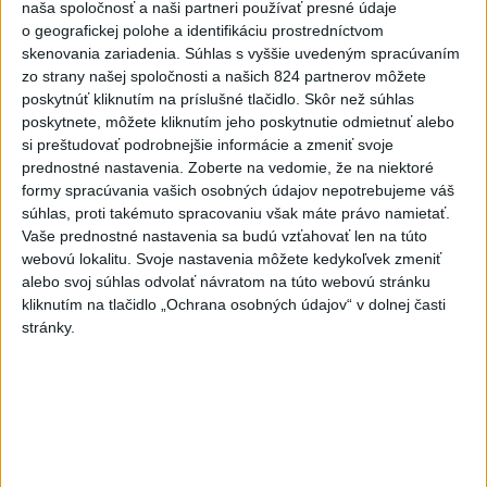
naša spoločnosť a naši partneri používať presné údaje
Deväť Slovákov zabojuje na ME v Paríži
o geografickej polohe a identifikáciu prostredníctvom
o čo najlepšie výsledky
skenovania zariadenia. Súhlas s vyššie uvedeným spracúvaním
zo strany našej spoločnosti a našich 824 partnerov môžete
Viac
poskytnúť kliknutím na príslušné tlačidlo. Skôr než súhlas
poskytnete, môžete kliknutím jeho poskytnutie odmietnuť alebo
Najčítanejšie
si preštudovať podrobnejšie informácie a zmeniť svoje
prednostné nastavenia.
Zoberte na vedomie, že na niektoré
6h
24h
7d
formy spracúvania vašich osobných údajov nepotrebujeme váš
súhlas, proti takémuto spracovaniu však máte právo namietať.
V časti Košice-Krásna otvorili park
1
Vaše prednostné nastavenia sa budú vzťahovať len na túto
pomenovaný po kňazovi Semivanovi
webovú lokalitu. Svoje nastavenia môžete kedykoľvek zmeniť
alebo svoj súhlas odvolať návratom na túto webovú stránku
2
ÚPLNÉ ZATMENIE SLNKA: Časť Európy zahalí tma,
kliknutím na tlačidlo „Ochrana osobných údajov“ v dolnej časti
hrozia dôsledky
stránky.
3
ČIASTOČNÉ ZATMENIE SLNKA: Pozorovať sa bude dať v
stredu
4
Obranca Kaša dostal od Žiliny povolenie hľadať si nový
klub