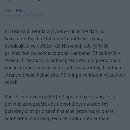
Autor
TASR
6. februára 2020 14:31
Bratislava 6. februára (TASR) - Finančné dary na
transparentných účtoch môžu politické strany
kandidujúce vo voľbách do Národnej rady (NR) SR
prijímať len do konca volebnej kampane. Tá sa končí v
stredu 26. februára o polnoci, teda dva dni predo dňom
konania volieb. S financiami na transparentných účtoch
strany nemôžu hýbať ešte 90 dní po vyhlásení výsledkov
volieb.
Ministerstvo vnútra (MV) SR upozorňuje strany, že sú
povinné zabezpečiť, aby nemohli byť na osobitný
platobný účet pripísané finančné prostriedky počas
volebného moratória, teda 48 hodín pred voľbami.