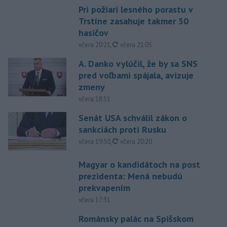
Pri požiari lesného porastu v
Trstíne zasahuje takmer 50
hasičov
aktualizované
včera 20:21
,
včera 21:05
A. Danko vylúčil, že by sa SNS
pred voľbami spájala, avizuje
zmeny
včera 18:51
Senát USA schválil zákon o
sankciách proti Rusku
aktualizované
včera 19:50
,
včera 20:20
Magyar o kandidátoch na post
prezidenta: Mená nebudú
prekvapením
včera 17:31
Románsky palác na Spišskom