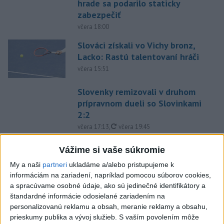
hrade sa podarilo staticky
zabezpečiť
včera 18:00
Slováci získali vo Vichy bronz,
Lacko: Rastú talentovaní hráči
včera 15:51
Slovenky remizovali v druhom
prípravnom dueli so Slovinkami
2:2
aktualizované
včera 17:13
,
včera 19:45
Práve teraz
Vážime si vaše súkromie
-
Taliansky tenista Matteo Arnaldi vypadol na turnaji ATP
21:30
My a naši
partneri
ukladáme a/alebo pristupujeme k
Masters 1000
v Montreale už v 3. kole dvojhry.
informáciám na zariadení, napríklad pomocou súborov cookies,
a spracúvame osobné údaje, ako sú jedinečné identifikátory a
štandardné informácie odosielané zariadením na
Viac
Videá a prenosy TASR TV
personalizovanú reklamu a obsah, meranie reklamy a obsahu,
prieskumy publika a vývoj služieb.
S vaším povolením môže