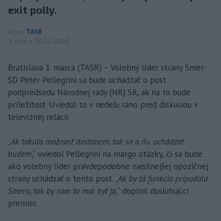
exit polly.
Autor
TASR
1. marca 2020 10:20
Bratislava 1. marca (TASR) – Volebný líder strany Smer-
SD Peter Pellegrini sa bude uchádzať o post
podpredsedu Národnej rady (NR) SR, ak na to bude
príležitosť. Uviedol to v nedeľu ráno pred diskusiou v
televíznej relácii.
„
Ak takúto možnosť dostanem, tak sa o ňu uchádzať
budem
,“ uviedol Pellegrini na margo otázky, či sa bude
ako volebný líder pravdepodobne najsilnejšej opozičnej
strany uchádzať o tento post. „
Ak by tá funkcia pripadala
Smeru, tak by som to mal byť ja,
“ doplnil dosluhujúci
premiér.