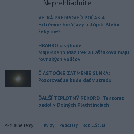
Neprehliadnite
VEĽKÁ PREDPOVEĎ POČASIA:
Extrémne horúčavy ustúpili. Alebo
žeby nie?
HRABKO o výhode
Majerského:Mazurek a Laššáková majú
rovnakých voličov
ČIASTOČNÉ ZATMENIE SLNKA:
Pozorovať sa bude dať v stredu
ĎALŠÍ TEPLOTNÝ REKORD: Tentoraz
padol v Dolných Plachtinciach
Aktuálne témy:
Kvízy
Podcasty
Rok Ľ.Štúra