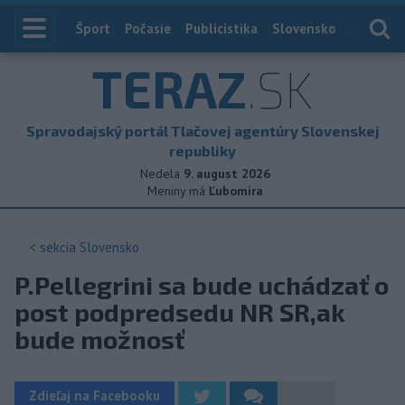
Index
Šport
Počasie
Publicistika
Slovensko
Zahranič
TERAZ
.SK
Spravodajský portál Tlačovej agentúry Slovenskej
republiky
Nedela
9. august 2026
Meniny má
Ľubomíra
< sekcia
Slovensko
P.Pellegrini sa bude uchádzať o
post podpredsedu NR SR,ak
bude možnosť
Zdieľaj na Facebooku