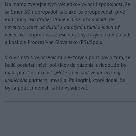
Na margo zverejnených výsledkov vyjadril spokojnosť, že
sa Smer-SD neprepadol tak, ako to predpovedali prvé
exit polly. "
Na druhej strane vidíme, ako dopadli tie
novotvary, jeden sa dostal s odretými ušami a jeden už
vôbec nie,
" doplnil na adresu volebných výsledkov Za ľudí
a koalície Progresívne Slovensko (PS)/Spolu.
V súvislosti s vyjadreniami niektorých politikov o tom, že
budú posielať iných politikov do väzenia, uviedol, že by
mala platiť opatrnosť. „
Môže sa im stať, že im zavrú aj
koaličného partnera,
“ myslí si Pellegrini, ktorý dodal, že
by sa politici nemali takto vyjadrovať.