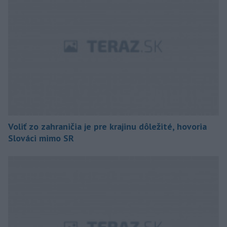
Voliť zo zahraničia je pre krajinu dôležité, hovoria
Slováci mimo SR