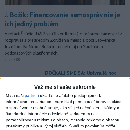
J. Božik: Financovanie samospráv nie je
ich jediný problém
V relácii Štúdio TASR sa Oliver Remiaš o reforme samospráv
rozprával s predsedom Združenia miest a obcí Slovenska
Jozefom Božikom. Reláciu nájdete aj na YouTube a
podcastových platformách.
dnes 7:00
DOČKALI SME SA: Uplynulá noc
bola najchladnejšia za posledné
týždne
Vážime si vaše súkromie
dnes 10:27
My a naši
partneri
ukladáme a/alebo pristupujeme k
informáciám na zariadení, napríklad pomocou súborov cookies,
Venhart:Bomba v Nagasaki bola
a spracúvame osobné údaje, ako sú jedinečné identifikátory a
silnejšia ako v Hirošime,no
štandardné informácie odosielané zariadením na
menej účinná
personalizovanú reklamu a obsah, meranie reklamy a obsahu,
dnes 8:24
prieskumy publika a vývoj služieb.
S vaším povolením môže