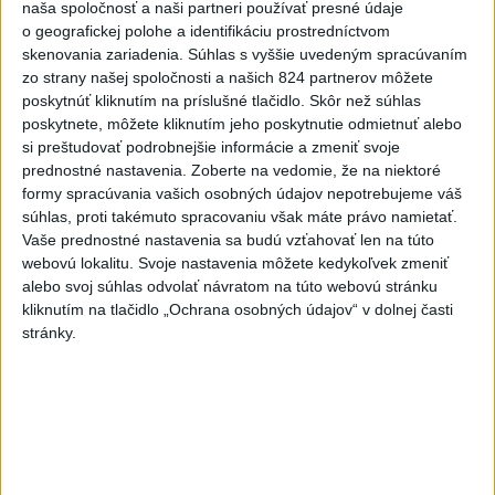
naša spoločnosť a naši partneri používať presné údaje
OTESTUJTE SA: Rozumiete
o geografickej polohe a identifikáciu prostredníctvom
slovenským nárečiam? Tieto
skenovania zariadenia. Súhlas s vyššie uvedeným spracúvaním
slová vás potrápia
zo strany našej spoločnosti a našich 824 partnerov môžete
dnes 7:00
poskytnúť kliknutím na príslušné tlačidlo. Skôr než súhlas
poskytnete, môžete kliknutím jeho poskytnutie odmietnuť alebo
V prípade únosu študentky
si preštudovať podrobnejšie informácie a zmeniť svoje
Sone majú odznieť záverečné
prednostné nastavenia.
Zoberte na vedomie, že na niektoré
reči
formy spracúvania vašich osobných údajov nepotrebujeme váš
dnes 9:36
súhlas, proti takémuto spracovaniu však máte právo namietať.
Vaše prednostné nastavenia sa budú vzťahovať len na túto
Zelenskyj: Severná Kórea pošle
webovú lokalitu. Svoje nastavenia môžete kedykoľvek zmeniť
do Ruska až 50.000 vojakov
alebo svoj súhlas odvolať návratom na túto webovú stránku
dnes 8:46
kliknutím na tlačidlo „Ochrana osobných údajov“ v dolnej časti
stránky.
Slovensko čakajú astronomické
úkazy, zatmenie Slnka striedajú
Perzeidy
dnes 7:36
Agrorezort: Výmera lesných
pozemkov a porastov sa