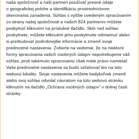
naša spoločnosť a naši partneri používať presné údaje
pri Kremnici zasahovali záchranári
o geografickej polohe a identifikáciu prostredníctvom
skenovania zariadenia. Súhlas s vyššie uvedeným spracúvaním
2
DRÁMA V PARLAMENTE: Poslankyňa hádzala do
zo strany našej spoločnosti a našich 824 partnerov môžete
premiéra vajíčka
poskytnúť kliknutím na príslušné tlačidlo. Skôr než súhlas
poskytnete, môžete kliknutím jeho poskytnutie odmietnuť alebo
3
Česká vláda uvažuje nad zvýšením valorizácie dôchodkov
si preštudovať podrobnejšie informácie a zmeniť svoje
na dvojnásobok
prednostné nastavenia.
Zoberte na vedomie, že na niektoré
formy spracúvania vašich osobných údajov nepotrebujeme váš
4
ÚTOK MEDVEĎA: V Turanoch pri zjazde z D1 našli
súhlas, proti takémuto spracovaniu však máte právo namietať.
zraneného muža
Vaše prednostné nastavenia sa budú vzťahovať len na túto
webovú lokalitu. Svoje nastavenia môžete kedykoľvek zmeniť
5
Tragická nehoda: Prevrátil sa čln, zahynula žena a jej 5-
alebo svoj súhlas odvolať návratom na túto webovú stránku
mesačná dcéra
kliknutím na tlačidlo „Ochrana osobných údajov“ v dolnej časti
stránky.
6
Ugandský futbalista Owori zomrel vo veku 27 rokov po
brutálnom útoku
7
OTESTUJTE SA: Rozumiete slovenským nárečiam? Tieto
slová vás potrápia