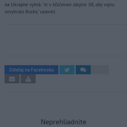
na Ukrajine vyhrá.
"Je v kľúčovom záujme SR, aby vojnu
nevyhralo Rusko,"
uzavrel.
Zdieľaj na Facebooku
Neprehliadnite