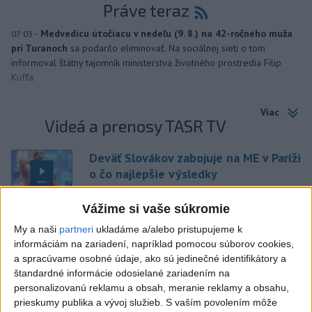
Práve teraz
-
Medvedicu útočiacu v nedeľu (9. 8.) na 42-ročného muža
07:03
pri Turanoch
sa podarilo eliminovať. Na sociálnej sieti o tom
informoval štátny tajomník ministerstva životného prostredia Filip
Kuffa.
Viac
Videá a prenosy TASR TV
Deväť Slovákov zabojuje na ME v Paríži
o čo najlepšie výsledky
Vážime si vaše súkromie
Viac
My a naši
partneri
ukladáme a/alebo pristupujeme k
Najčítanejšie
informáciám na zariadení, napríklad pomocou súborov cookies,
a spracúvame osobné údaje, ako sú jedinečné identifikátory a
6h
24h
7d
štandardné informácie odosielané zariadením na
personalizovanú reklamu a obsah, meranie reklamy a obsahu,
MLADÍK VYPADOL Z FERRATY: Na Skalke
1
prieskumy publika a vývoj služieb.
S vaším povolením môže