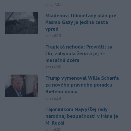
dnes 7:03
Mladenov: Odmietaný plán pre
Pásmo Gazy je jediná cesta
vpred
dnes 6:10
Tragická nehoda: Prevrátil sa
čln, zahynula žena a jej 5-
mesačná dcéra
dnes 6:05
Trump vymenoval Willa Scharfa
za nového právneho poradcu
Bieleho domu
dnes 6:14
Tajomníkom Najvyššej rady
národnej bezpečnosti v Iráne je
M. Rezáí
dnes 6:02