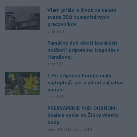
Vlani prišlo o život na celom
svete 350 humanitárnych
pracovníkov
dnes 6:20
Pamätný deň obetí banských
nešťastí pripomína tragédiu v
Handlovej
dnes 5:15
C3S: Západná Európa mala
najteplejší jún a júl od začiatku
meraní
dnes 6:16
PREKVAPENIE POD DUBŇOM:
Skalica vezie zo Žiliny všetky
body
aktualizované
včera 19:00
,
včera 20:10