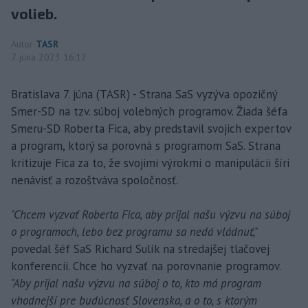
volieb.
Autor
TASR
7. júna 2023 16:12
Bratislava 7. júna (TASR) - Strana SaS vyzýva opozičný
Smer-SD na tzv. súboj volebných programov. Žiada šéfa
Smeru-SD Roberta Fica, aby predstavil svojich expertov
a program, ktorý sa porovná s programom SaS. Strana
kritizuje Fica za to, že svojimi výrokmi o manipulácii šíri
nenávisť a rozoštváva spoločnosť.
"Chcem vyzvať Roberta Fica, aby prijal našu výzvu na súboj
o programoch, lebo bez programu sa nedá vládnuť,"
povedal šéf SaS Richard Sulík na stredajšej tlačovej
konferencii. Chce ho vyzvať na porovnanie programov.
"Aby prijal našu výzvu na súboj o to, kto má program
vhodnejší pre budúcnosť Slovenska, a o to, s ktorým