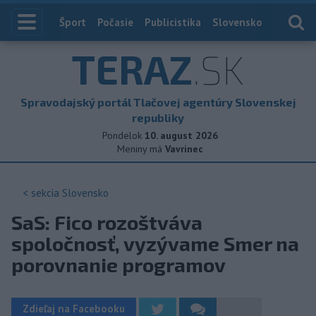
Index
Šport
Počasie
Publicistika
Slovensko
Zahranič
TERAZ
.SK
Spravodajský portál Tlačovej agentúry Slovenskej
republiky
Pondelok
10. august 2026
Meniny má
Vavrinec
< sekcia
Slovensko
SaS: Fico rozoštváva
spoločnosť, vyzývame Smer na
porovnanie programov
Zdieľaj na Facebooku