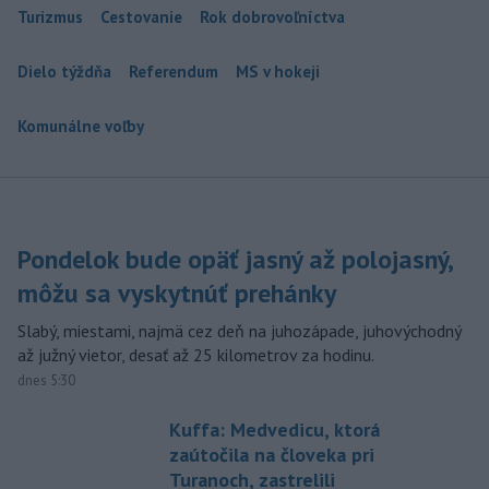
Turizmus
Cestovanie
Rok dobrovoľníctva
Dielo týždňa
Referendum
MS v hokeji
Komunálne voľby
Pondelok bude opäť jasný až polojasný,
môžu sa vyskytnúť prehánky
Slabý, miestami, najmä cez deň na juhozápade, juhovýchodný
až južný vietor, desať až 25 kilometrov za hodinu.
dnes 5:30
Kuffa: Medvedicu, ktorá
zaútočila na človeka pri
Turanoch, zastrelili