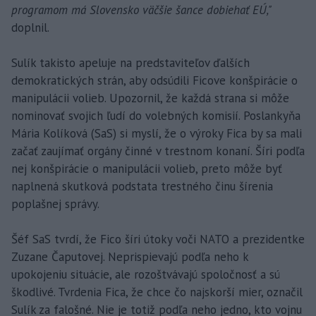
programom má Slovensko väčšie šance dobiehať EÚ,"
doplnil.
Sulík takisto apeluje na predstaviteľov ďalších
demokratických strán, aby odsúdili Ficove konšpirácie o
manipulácii volieb. Upozornil, že každá strana si môže
nominovať svojich ľudí do volebných komisií. Poslankyňa
Mária Kolíková (SaS) si myslí, že o výroky Fica by sa mali
začať zaujímať orgány činné v trestnom konaní. Šíri podľa
nej konšpirácie o manipulácii volieb, preto môže byť
naplnená skutková podstata trestného činu šírenia
poplašnej správy.
Šéf SaS tvrdí, že Fico šíri útoky voči NATO a prezidentke
Zuzane Čaputovej. Neprispievajú podľa neho k
upokojeniu situácie, ale rozoštvávajú spoločnosť a sú
škodlivé. Tvrdenia Fica, že chce čo najskorší mier, označil
Sulík za falošné. Nie je totiž podľa neho jedno, kto vojnu