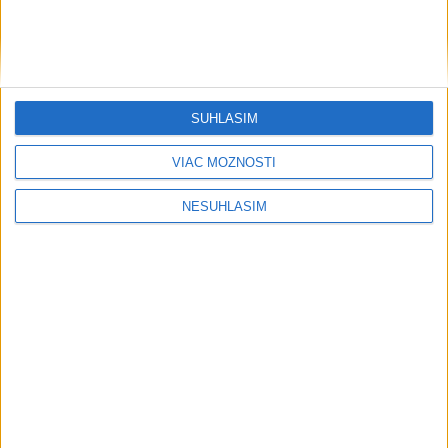
Vo veku 86 rokov zomrel legendárny
tréner NBA a hráč Don Nelson
včera 21:24
SÚHLASÍM
Kuric a Matejička v leade na WCES v
VIAC MOŽNOSTÍ
Žiline pred bránami finále
včera 21:10
NESÚHLASÍM
Neprehliadnite
Slovensko trápi sucho: V prírode sa
prejavuje viacerými spôsobmi
Podvodníci majú novú stratégiu,