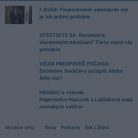
J. Božik: Financovanie samospráv nie
je ich jediný problém
OTESTUJTE SA: Rozumiete
slovenským nárečiam? Tieto slová vás
potrápia
VEĽKÁ PREDPOVEĎ POČASIA:
Extrémne horúčavy ustúpili. Alebo
žeby nie?
HRABKO o výhode
Majerského:Mazurek a Laššáková majú
rovnakých voličov
Aktuálne témy:
Kvízy
Podcasty
Rok Ľ.Štúra