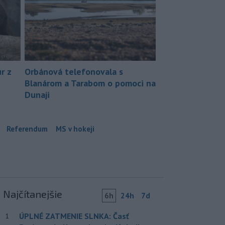
r z
Orbánová telefonovala s
Blanárom a Tarabom o pomoci na
Dunaji
Referendum
MS v hokeji
Najčítanejšie
6h
24h
7d
ÚPLNÉ ZATMENIE SLNKA: Časť
1