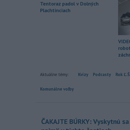
Tentoraz padol v Dolných
Plachtinciach
VIDE
robo
zách
Aktuálne témy:
Kvízy
Podcasty
Rok Ľ.Š
Komunálne voľby
ČAKAJTE BÚRKY: Vyskytnú sa 