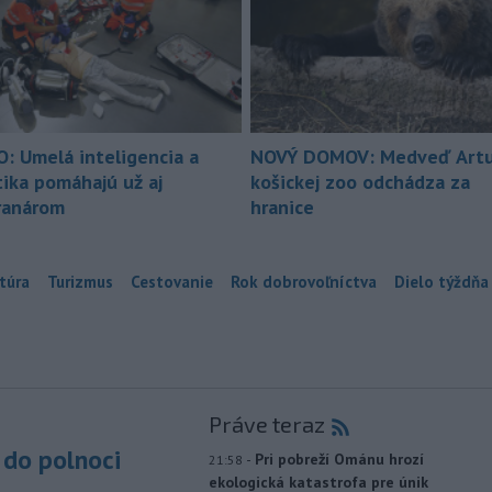
O: Umelá inteligencia a
NOVÝ DOMOV: Medveď Artu
tika pomáhajú už aj
košickej zoo odchádza za
ranárom
hranice
túra
Turizmus
Cestovanie
Rok dobrovoľníctva
Dielo týždňa
Práve teraz
do polnoci
-
Pri pobreží Ománu hrozí
21:58
ekologická katastrofa pre únik