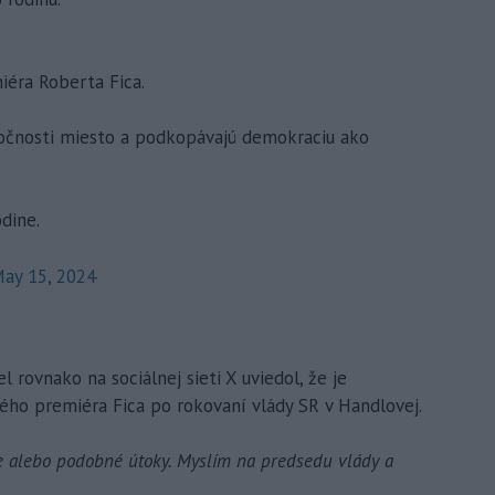
éra Roberta Fica.
ločnosti miesto a podkopávajú demokraciu ako
dine.
ay 15, 2024
 rovnako na sociálnej sieti X uviedol, že je
ého premiéra Fica po rokovaní vlády SR v Handlovej.
ie alebo podobné útoky. Myslím na predsedu vlády a