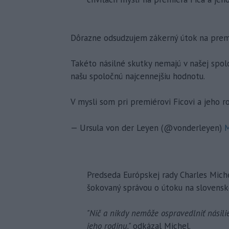
Dôrazne odsudzujem zákerný útok na premi
Takéto násilné skutky nemajú v našej spo
našu spoločnú najcennejšiu hodnotu.
V mysli som pri premiérovi Ficovi a jeho ro
— Ursula von der Leyen (@vonderleyen)
M
Predseda Európskej rady Charles Michel
šokovaný správou o útoku na slovensk
"Nič a nikdy nemôže ospravedlniť násil
jeho rodinu,"
odkázal Michel.