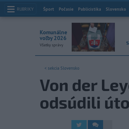
RUBRIKY
Index
Šport
Počasie
Publicistika
Slovensko
Komunálne
voľby 2026
S
Všetky správy
< sekcia
Slovensko
Von der Ley
odsúdili út