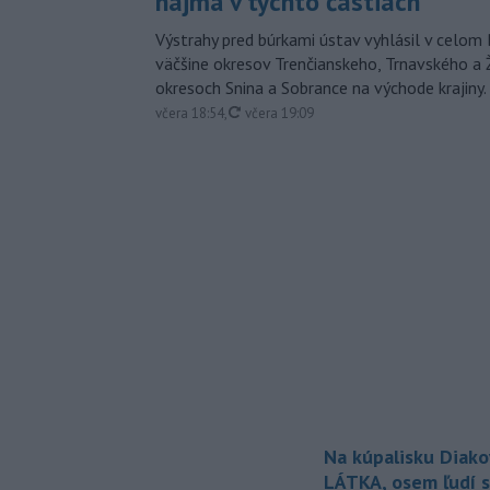
najmä v týchto častiach
Výstrahy pred búrkami ústav vyhlásil v celom 
väčšine okresov Trenčianskeho, Trnavského a Ž
okresoch Snina a Sobrance na východe krajiny.
aktualizované
včera 18:54
,
včera 19:09
Na kúpalisku Diak
LÁTKA, osem ľudí s