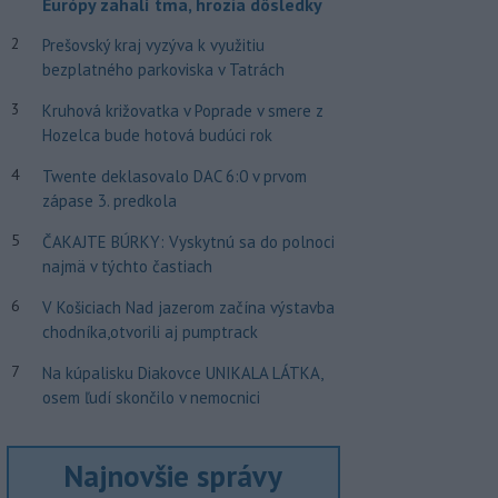
Európy zahalí tma, hrozia dôsledky
2
Prešovský kraj vyzýva k využitiu
bezplatného parkoviska v Tatrách
3
Kruhová križovatka v Poprade v smere z
Hozelca bude hotová budúci rok
4
Twente deklasovalo DAC 6:0 v prvom
zápase 3. predkola
5
ČAKAJTE BÚRKY: Vyskytnú sa do polnoci
najmä v týchto častiach
6
V Košiciach Nad jazerom začína výstavba
chodníka,otvorili aj pumptrack
7
Na kúpalisku Diakovce UNIKALA LÁTKA,
osem ľudí skončilo v nemocnici
Najnovšie správy