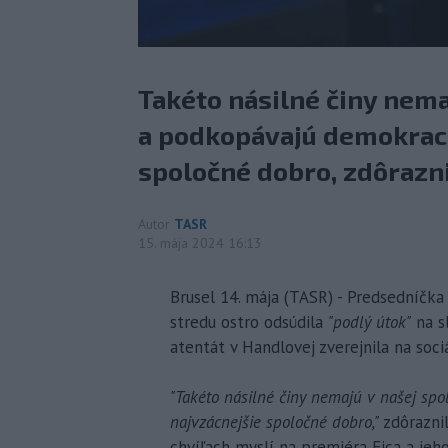
Takéto násilné činy nema
a podkopávajú demokraci
spoločné dobro, zdôrazni
Autor
TASR
15. mája 2024 16:13
Brusel 14. mája (TASR) - Predsedníčka
stredu ostro odsúdila
"podlý útok"
na s
atentát v Handlovej zverejnila na soci
"Takéto násilné činy nemajú v našej sp
najvzácnejšie spoločné dobro,"
zdôraznil
chvíľach myslí na premiéra Fica a jeho