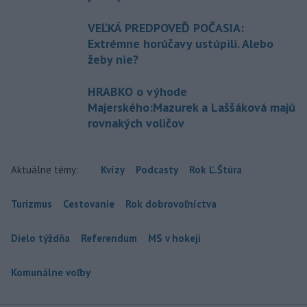
VEĽKÁ PREDPOVEĎ POČASIA:
Extrémne horúčavy ustúpili. Alebo
žeby nie?
HRABKO o výhode
Majerského:Mazurek a Laššáková majú
rovnakých voličov
Aktuálne témy:
Kvízy
Podcasty
Rok Ľ.Štúra
Turizmus
Cestovanie
Rok dobrovoľníctva
Dielo týždňa
Referendum
MS v hokeji
Komunálne voľby