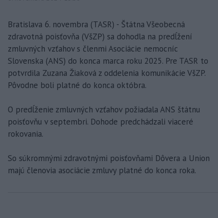
Bratislava 6. novembra (TASR) - Štátna Všeobecná
zdravotná poisťovňa (VšZP) sa dohodla na predĺžení
zmluvných vzťahov s členmi Asociácie nemocníc
Slovenska (ANS) do konca marca roku 2025. Pre TASR to
potvrdila Zuzana Žiaková z oddelenia komunikácie VšZP.
Pôvodne boli platné do konca októbra.
O predĺženie zmluvných vzťahov požiadala ANS štátnu
poisťovňu v septembri. Dohode predchádzali viaceré
rokovania.
So súkromnými zdravotnými poisťovňami Dôvera a Union
majú členovia asociácie zmluvy platné do konca roka.