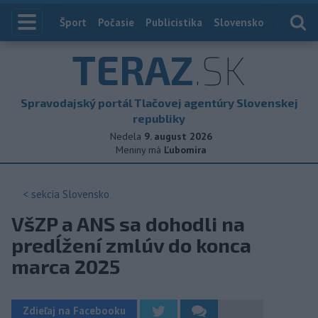
Index
Šport
Počasie
Publicistika
Slovensko
Zahranič
TERAZ
.SK
Spravodajský portál Tlačovej agentúry Slovenskej
republiky
Nedela
9. august 2026
Meniny má
Ľubomíra
< sekcia
Slovensko
VšZP a ANS sa dohodli na
predĺžení zmlúv do konca
marca 2025
Zdieľaj na Facebooku