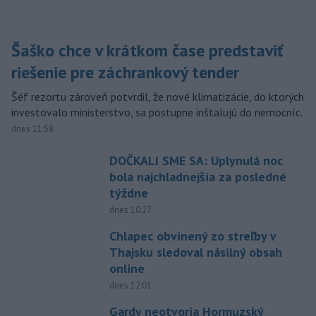
Šaško chce v krátkom čase predstaviť
riešenie pre záchrankový tender
Šéf rezortu zároveň potvrdil, že nové klimatizácie, do ktorých
investovalo ministerstvo, sa postupne inštalujú do nemocníc.
dnes 11:58
DOČKALI SME SA: Uplynulá noc
bola najchladnejšia za posledné
týždne
dnes 10:27
Chlapec obvinený zo streľby v
Thajsku sledoval násilný obsah
online
dnes 12:01
Gardy neotvoria Hormuzský