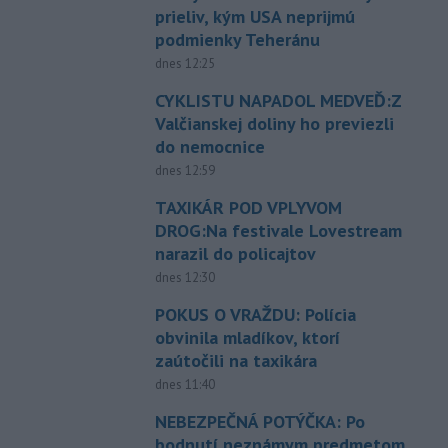
prieliv, kým USA neprijmú
podmienky Teheránu
dnes 12:25
CYKLISTU NAPADOL MEDVEĎ:Z
Valčianskej doliny ho previezli
do nemocnice
dnes 12:59
TAXIKÁR POD VPLYVOM
DROG:Na festivale Lovestream
narazil do policajtov
dnes 12:30
POKUS O VRAŽDU: Polícia
obvinila mladíkov, ktorí
zaútočili na taxikára
dnes 11:40
NEBEZPEČNÁ POTÝČKA: Po
bodnutí neznámym predmetom