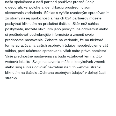
naša spoločnosť a naši partneri používať presné údaje
o geografickej polohe a identifikáciu prostredníctvom
Deväť Slovákov zabojuje na ME v Paríži
skenovania zariadenia. Súhlas s vyššie uvedeným spracúvaním
o čo najlepšie výsledky
zo strany našej spoločnosti a našich 824 partnerov môžete
poskytnúť kliknutím na príslušné tlačidlo. Skôr než súhlas
poskytnete, môžete kliknutím jeho poskytnutie odmietnuť alebo
Viac
si preštudovať podrobnejšie informácie a zmeniť svoje
Najčítanejšie
prednostné nastavenia.
Zoberte na vedomie, že na niektoré
formy spracúvania vašich osobných údajov nepotrebujeme váš
6h
24h
7d
súhlas, proti takémuto spracovaniu však máte právo namietať.
Vaše prednostné nastavenia sa budú vzťahovať len na túto
DRÁMA V PARLAMENTE: Poslankyňa
1
webovú lokalitu. Svoje nastavenia môžete kedykoľvek zmeniť
hádzala do premiéra vajíčka
alebo svoj súhlas odvolať návratom na túto webovú stránku
kliknutím na tlačidlo „Ochrana osobných údajov“ v dolnej časti
2
Festival Lovestream 2026 pokračuje, druhý deň zakončil
stránky.
Robbie Williams
3
Skončili ďalšie desiatky menších pôšt, samosprávam sa
to nepáči
4
VEĽKÁ PREDPOVEĎ POČASIA: Extrémne horúčavy