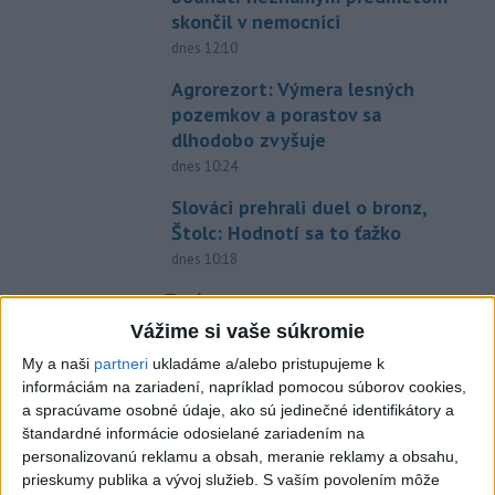
skončil v nemocnici
dnes 12:10
Agrorezort: Výmera lesných
pozemkov a porastov sa
dlhodobo zvyšuje
dnes 10:24
Slováci prehrali duel o bronz,
Štolc: Hodnotí sa to ťažko
dnes 10:18
Práve teraz
Vážime si vaše súkromie
-
Humanitárny sklad Svetovej zdravotníckej organizácie
13:24
(WHO) v Dnipre
bol v piatok terčom útoku, uviedol v nedeľu
My a naši
partneri
ukladáme a/alebo pristupujeme k
generálny riaditeľ WHO Tedros Adhanom Ghebreyesus. Sklad je
informáciám na zariadení, napríklad pomocou súborov cookies,
podľa jeho slov zničený.
a spracúvame osobné údaje, ako sú jedinečné identifikátory a
štandardné informácie odosielané zariadením na
personalizovanú reklamu a obsah, meranie reklamy a obsahu,
Viac
Videá a prenosy TASR TV
prieskumy publika a vývoj služieb.
S vaším povolením môže