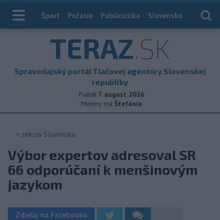
Index
Šport
Počasie
Publicistika
Slovensko
Zahranič
TERAZ
.SK
Spravodajský portál Tlačovej agentúry Slovenskej
republiky
Piatok
7. august 2026
Meniny má
Štefánia
< sekcia
Slovensko
Výbor expertov adresoval SR
66 odporúčaní k menšinovým
jazykom
Zdieľaj na Facebooku