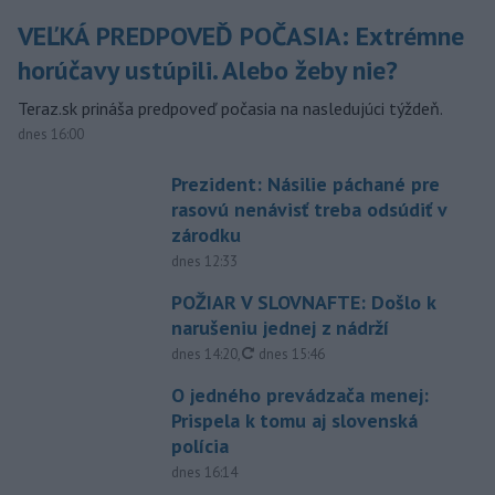
VEĽKÁ PREDPOVEĎ POČASIA: Extrémne
horúčavy ustúpili. Alebo žeby nie?
Teraz.sk prináša predpoveď počasia na nasledujúci týždeň.
dnes 16:00
Prezident: Násilie páchané pre
rasovú nenávisť treba odsúdiť v
zárodku
dnes 12:33
POŽIAR V SLOVNAFTE: Došlo k
narušeniu jednej z nádrží
aktualizované
dnes 14:20
,
dnes 15:46
O jedného prevádzača menej:
Prispela k tomu aj slovenská
polícia
dnes 16:14