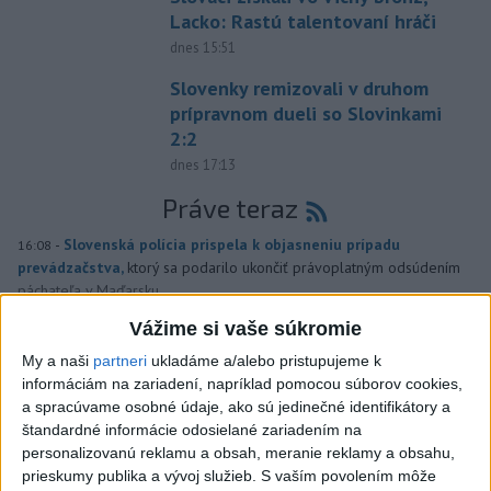
Lacko: Rastú talentovaní hráči
dnes 15:51
Slovenky remizovali v druhom
prípravnom dueli so Slovinkami
2:2
dnes 17:13
Práve teraz
-
Slovenská polícia prispela k objasneniu prípadu
16:08
prevádzačstva,
ktorý sa podarilo ukončiť právoplatným odsúdením
páchateľa v Maďarsku.
Vážime si vaše súkromie
Viac
Videá a prenosy TASR TV
My a naši
partneri
ukladáme a/alebo pristupujeme k
informáciám na zariadení, napríklad pomocou súborov cookies,
a spracúvame osobné údaje, ako sú jedinečné identifikátory a
Deväť Slovákov zabojuje na ME v Paríži
štandardné informácie odosielané zariadením na
o čo najlepšie výsledky
personalizovanú reklamu a obsah, meranie reklamy a obsahu,
prieskumy publika a vývoj služieb.
S vaším povolením môže