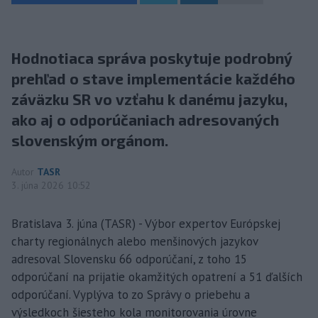
Hodnotiaca správa poskytuje podrobný
prehľad o stave implementácie každého
záväzku SR vo vzťahu k danému jazyku,
ako aj o odporúčaniach adresovaných
slovenským orgánom.
Autor
TASR
3. júna 2026 10:52
Bratislava 3. júna (TASR) - Výbor expertov Európskej
charty regionálnych alebo menšinových jazykov
adresoval Slovensku 66 odporúčaní, z toho 15
odporúčaní na prijatie okamžitých opatrení a 51 ďalších
odporúčaní. Vyplýva to zo Správy o priebehu a
výsledkoch šiesteho kola monitorovania úrovne