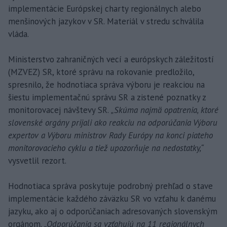
implementácie Európskej charty regionálnych alebo
menšinových jazykov v SR. Materiál v stredu schválila
vláda.
Ministerstvo zahraničných vecí a európskych záležitostí
(MZVEZ) SR, ktoré správu na rokovanie predložilo,
spresnilo, že hodnotiaca správa výboru je reakciou na
šiestu implementačnú správu SR a zistené poznatky z
monitorovacej návštevy SR.
„Skúma najmä opatrenia, ktoré
slovenské orgány prijali ako reakciu na odporúčania Výboru
expertov a Výboru ministrov Rady Európy na konci piateho
monitorovacieho cyklu a tiež upozorňuje na nedostatky,“
vysvetlil rezort.
Hodnotiaca správa poskytuje podrobný prehľad o stave
implementácie každého záväzku SR vo vzťahu k danému
jazyku, ako aj o odporúčaniach adresovaných slovenským
orgánom.
„Odporúčania sa vzťahujú na 11 regionálnych