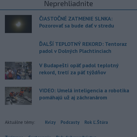
Neprehliadnite
ČIASTOČNÉ ZATMENIE SLNKA:
Pozorovať sa bude dať v stredu
ĎALŠÍ TEPLOTNÝ REKORD: Tentoraz
padol v Dolných Plachtinciach
V Budapešti opäť padol teplotný
rekord, tretí za päť týždňov
VIDEO: Umelá inteligencia a robotika
pomáhajú už aj záchranárom
Aktuálne témy:
Kvízy
Podcasty
Rok Ľ.Štúra