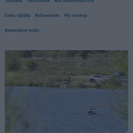
Turizmus
Cestovanie
Rok dobrovoľníctva
Dielo týždňa
Referendum
MS v hokeji
Komunálne voľby