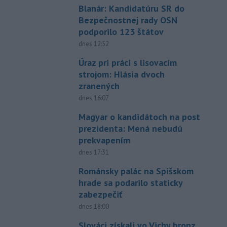
Blanár: Kandidatúru SR do
Bezpečnostnej rady OSN
podporilo 123 štátov
dnes 12:52
Úraz pri práci s lisovacím
strojom: Hlásia dvoch
zranených
dnes 16:07
Magyar o kandidátoch na post
prezidenta: Mená nebudú
prekvapením
dnes 17:31
Románsky palác na Spišskom
hrade sa podarilo staticky
zabezpečiť
dnes 18:00
Slováci získali vo Vichy bronz,