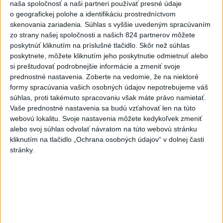
naša spoločnosť a naši partneri používať presné údaje
Viac
o geografickej polohe a identifikáciu prostredníctvom
Najčítanejšie
skenovania zariadenia. Súhlas s vyššie uvedeným spracúvaním
zo strany našej spoločnosti a našich 824 partnerov môžete
6h
24h
7d
poskytnúť kliknutím na príslušné tlačidlo. Skôr než súhlas
poskytnete, môžete kliknutím jeho poskytnutie odmietnuť alebo
POŽIAR V SLOVNAFTE: Došlo k narušeniu
1
si preštudovať podrobnejšie informácie a zmeniť svoje
jednej z nádrží
prednostné nastavenia.
Zoberte na vedomie, že na niektoré
formy spracúvania vašich osobných údajov nepotrebujeme váš
2
Horúčavy vystriedajú búrky: Výstrahy vydali vo viacerých
súhlas, proti takémuto spracovaniu však máte právo namietať.
Vaše prednostné nastavenia sa budú vzťahovať len na túto
okresoch
webovú lokalitu. Svoje nastavenia môžete kedykoľvek zmeniť
3
POŽIAR PRI BRATISLAVE: Plamene pohltili skládku
alebo svoj súhlas odvolať návratom na túto webovú stránku
kliknutím na tlačidlo „Ochrana osobných údajov“ v dolnej časti
odpadu
stránky.
4
ČIASTOČNÉ ZATMENIE SLNKA: Pozorovať sa bude dať v
stredu
5
ÚPLNÉ ZATMENIE SLNKA: Časť Európy zahalí tma,
hrozia dôsledky
6