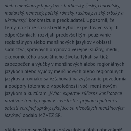
alebo menšinových jazykov - bulharský, český, chorvátsky,
maďarský, nemecký, poľský, rómsky, rusínsky, ruský, srbský a
ukrajinský,“
konkretizuje predkladateľ. Upozornil, že
témy, na ktoré sa sústredil Výbor expertov vo svojich
odporúčaniach, rozvíjali predovšetkým používanie
regionálnych alebo menšinových jazykov v oblasti
súdnictva, správnych orgánov a verejnej služby, médií,
ekonomického a sociálneho života. Týkali sa tiež
zabezpečenia výučby v menšinových alebo regionálnych
jazykoch alebo výučby menšinových alebo regionálnych
jazykov a rovnako sa vzťahovali na zvyšovanie povedomia
a podpory tolerancie v spoločnosti voči menšinovým
jazykom a kultúram.
„Výbor expertov súčasne konštatoval
pozitívne trendy, najmä v súvislosti s prijatím opatrení v
oblasti verejnej správy, týkajúce sa niekoľkých menšinových
jazykov,“
dodalo MZVEZ SR.
Vláda okrem schválenia správy uložila úlohu oboznámiť