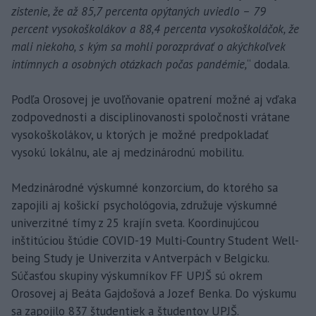
zistenie, že až 85,7 percenta opýtaných uviedlo – 79
percent vysokoškolákov a 88,4 percenta vysokoškoláčok, že
mali niekoho, s kým sa mohli porozprávať o akýchkoľvek
intímnych a osobných otázkach počas pandémie,
“ dodala.
Podľa Orosovej je uvoľňovanie opatrení možné aj vďaka
zodpovednosti a disciplinovanosti spoločnosti vrátane
vysokoškolákov, u ktorých je možné predpokladať
vysokú lokálnu, ale aj medzinárodnú mobilitu.
Medzinárodné výskumné konzorcium, do ktorého sa
zapojili aj košickí psychológovia, združuje výskumné
univerzitné tímy z 25 krajín sveta. Koordinujúcou
inštitúciou štúdie COVID-19 Multi-Country Student Well-
being Study je Univerzita v Antverpách v Belgicku.
Súčasťou skupiny výskumníkov FF UPJŠ sú okrem
Orosovej aj Beáta Gajdošová a Jozef Benka. Do výskumu
sa zapojilo 837 študentiek a študentov UPJŠ.