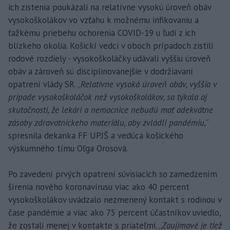
ich zistenia poukázali na relatívne vysokú úroveň obáv
vysokoškolákov vo vzťahu k možnému infikovaniu a
ťažkému priebehu ochorenia COVID-19 u ľudí z ich
blízkeho okolia. Košickí vedci v oboch prípadoch zistili
rodové rozdiely - vysokoškoláčky udávali vyššiu úroveň
obáv a zároveň sú disciplinovanejšie v dodržiavaní
opatrení vlády SR. „
Relatívne vysoká úroveň obáv, vyššia v
prípade vysokoškoláčok než vysokoškolákov, sa týkala aj
skutočnosti, že lekári a nemocnice nebudú mať adekvátne
zásoby zdravotníckeho materiálu, aby zvládli pandémiu,
“
spresnila dekanka FF UPJŠ a vedúca košického
výskumného tímu Oľga Orosová.
Po zavedení prvých opatrení súvisiacich so zamedzením
šírenia nového koronavírusu viac ako 40 percent
vysokoškolákov uvádzalo nezmenený kontakt s rodinou v
čase pandémie a viac ako 75 percent účastníkov uviedlo,
že zostali menej v kontakte s priateľmi. „
Zaujímavé je tiež