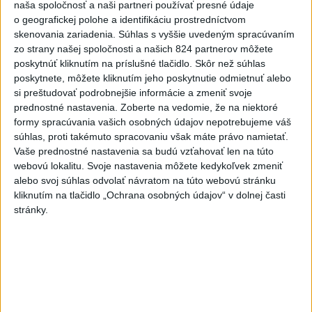
Potocká najväčším slovenským
naša spoločnosť a naši partneri používať presné údaje
želiezkom, Trníková sníva o
o geografickej polohe a identifikáciu prostredníctvom
finále
skenovania zariadenia. Súhlas s vyššie uvedeným spracúvaním
zo strany našej spoločnosti a našich 824 partnerov môžete
dnes 9:11
poskytnúť kliknutím na príslušné tlačidlo. Skôr než súhlas
Slováci prehrali duel o bronz,
poskytnete, môžete kliknutím jeho poskytnutie odmietnuť alebo
Štolc: Hodnotí sa to ťažko
si preštudovať podrobnejšie informácie a zmeniť svoje
prednostné nastavenia.
Zoberte na vedomie, že na niektoré
dnes 10:18
formy spracúvania vašich osobných údajov nepotrebujeme váš
súhlas, proti takémuto spracovaniu však máte právo namietať.
Práve teraz
Vaše prednostné nastavenia sa budú vzťahovať len na túto
webovú lokalitu. Svoje nastavenia môžete kedykoľvek zmeniť
-
Dve lietadlá na letisku Sydney (SYD) sa v nedeľu tesne
10:34
alebo svoj súhlas odvolať návratom na túto webovú stránku
vyhli zrážke.
Austrálsky úrad pre bezpečnosť dopravy (ATSB), ktorý
kliknutím na tlačidlo „Ochrana osobných údajov“ v dolnej časti
bol o tomto incidente informovaný, začal vyšetrovanie.
stránky.
Viac
Videá a prenosy TASR TV
Deväť Slovákov zabojuje na ME v Paríži
o čo najlepšie výsledky