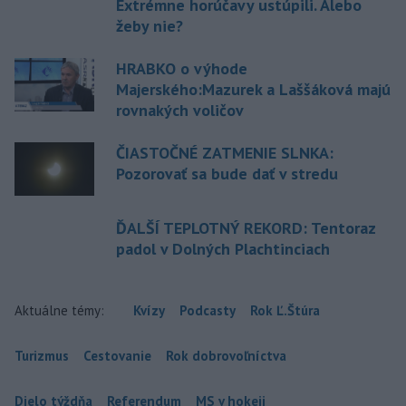
Extrémne horúčavy ustúpili. Alebo
žeby nie?
HRABKO o výhode
Majerského:Mazurek a Laššáková majú
rovnakých voličov
ČIASTOČNÉ ZATMENIE SLNKA:
Pozorovať sa bude dať v stredu
ĎALŠÍ TEPLOTNÝ REKORD: Tentoraz
padol v Dolných Plachtinciach
Aktuálne témy:
Kvízy
Podcasty
Rok Ľ.Štúra
Turizmus
Cestovanie
Rok dobrovoľníctva
Dielo týždňa
Referendum
MS v hokeji