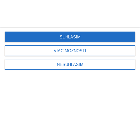
Šport
SÚHLASÍM
....
VIAC MOŽNOSTÍ
NESÚHLASÍM
....