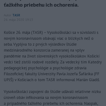
ťažkého priebehu ich ochorenia.
Autor
TASR
26. mája 2020 19:13
Košice 26. mája (TASR) – Vysokoškoláci sa v súvislosti s
novým koronavírusom obávajú viac o blízkych než o
seba. Vyplýva to z prvých výsledkov štúdie
medzinárodného konzorcia zameranej na vplyv
pandémie na život slovenských vysokoškolákov. Košickí
vedci tiež zistili rodové rozdiely. Za vedecký tím Katedry
pedagogickej psychológie a psychológie zdravia
Filozofickej fakulty Univerzity Pavla Jozefa Šafárika (FF
UPJŠ) v Košiciach o tom TASR informoval Marián Gladiš.
Vysokoškoláci zapojení do štúdie udávali relatívne nízku
úroveň obáv infikovania sa novým koronavírusom
a prípadného ťažkého priebehu ich ochorenia. Naopak,