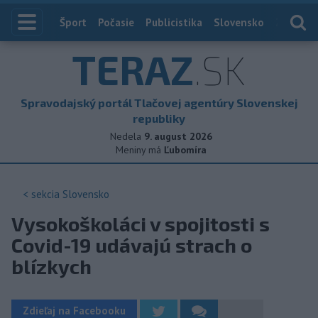
Index
Šport
Počasie
Publicistika
Slovensko
Zahranič
TERAZ
.SK
Spravodajský portál Tlačovej agentúry Slovenskej
republiky
Nedela
9. august 2026
Meniny má
Ľubomíra
< sekcia
Slovensko
Vysokoškoláci v spojitosti s
Covid-19 udávajú strach o
blízkych
Zdieľaj na Facebooku