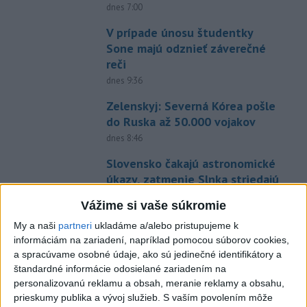
dnes 7:00
V prípade únosu študentky
Sone majú odznieť záverečné
reči
dnes 9:36
Zelenskyj: Severná Kórea pošle
do Ruska až 50.000 vojakov
dnes 8:46
Slovensko čakajú astronomické
úkazy, zatmenie Slnka striedajú
Perzeidy
Vážime si vaše súkromie
dnes 7:36
My a naši
partneri
ukladáme a/alebo pristupujeme k
Agrorezort: Výmera lesných
informáciám na zariadení, napríklad pomocou súborov cookies,
pozemkov a porastov sa
a spracúvame osobné údaje, ako sú jedinečné identifikátory a
dlhodobo zvyšuje
štandardné informácie odosielané zariadením na
personalizovanú reklamu a obsah, meranie reklamy a obsahu,
dnes 10:24
prieskumy publika a vývoj služieb.
S vaším povolením môže