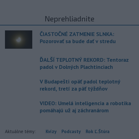
Neprehliadnite
ČIASTOČNÉ ZATMENIE SLNKA:
Pozorovať sa bude dať v stredu
ĎALŠÍ TEPLOTNÝ REKORD: Tentoraz
padol v Dolných Plachtinciach
V Budapešti opäť padol teplotný
rekord, tretí za päť týždňov
VIDEO: Umelá inteligencia a robotika
pomáhajú už aj záchranárom
Aktuálne témy:
Kvízy
Podcasty
Rok Ľ.Štúra