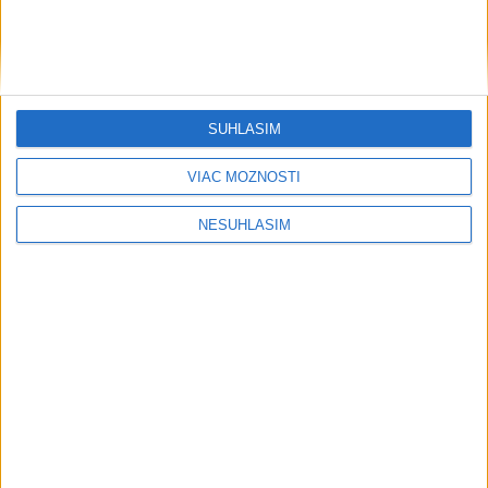
SÚHLASÍM
VIAC MOŽNOSTÍ
NESÚHLASÍM
....