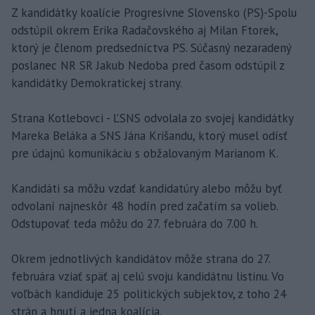
Z kandidátky koalície Progresívne Slovensko (PS)-Spolu
odstúpil okrem Erika Radačovského aj Milan Ftorek,
ktorý je členom predsedníctva PS. Súčasný nezaradený
poslanec NR SR Jakub Nedoba pred časom odstúpil z
kandidátky Demokratickej strany.
Strana Kotlebovci - ĽSNS odvolala zo svojej kandidátky
Mareka Beláka a SNS Jána Krišandu, ktorý musel odísť
pre údajnú komunikáciu s obžalovaným Marianom K.
Kandidáti sa môžu vzdať kandidatúry alebo môžu byť
odvolaní najneskôr 48 hodín pred začatím sa volieb.
Odstupovať teda môžu do 27. februára do 7.00 h.
Okrem jednotlivých kandidátov môže strana do 27.
februára vziať späť aj celú svoju kandidátnu listinu. Vo
voľbách kandiduje 25 politických subjektov, z toho 24
strán a hnutí a jedna koalícia.