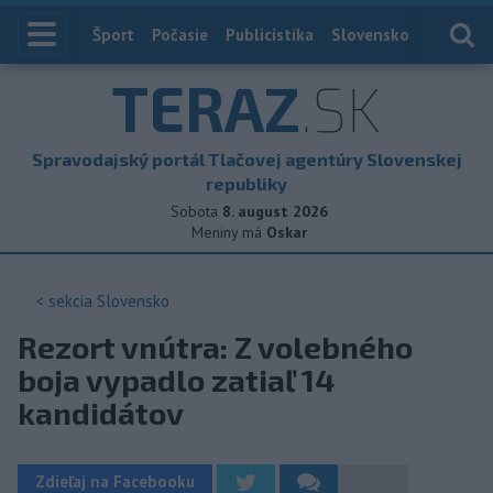
Index
Šport
Počasie
Publicistika
Slovensko
Zahranič
TERAZ
.SK
Spravodajský portál Tlačovej agentúry Slovenskej
republiky
Sobota
8. august 2026
Meniny má
Oskar
< sekcia
Slovensko
Rezort vnútra: Z volebného
boja vypadlo zatiaľ 14
kandidátov
Zdieľaj na Facebooku