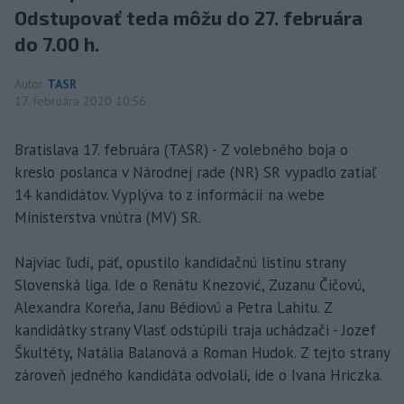
Odstupovať teda môžu do 27. februára
do 7.00 h.
Autor
TASR
17. februára 2020 10:56
Bratislava 17. februára (TASR) - Z volebného boja o
kreslo poslanca v Národnej rade (NR) SR vypadlo zatiaľ
14 kandidátov. Vyplýva to z informácií na webe
Ministerstva vnútra (MV) SR.
Najviac ľudí, päť, opustilo kandidačnú listinu strany
Slovenská liga. Ide o Renátu Knezović, Zuzanu Čičovú,
Alexandra Koreňa, Janu Bédiovú a Petra Lahitu. Z
kandidátky strany Vlasť odstúpili traja uchádzači - Jozef
Škultéty, Natália Balanová a Roman Hudok. Z tejto strany
zároveň jedného kandidáta odvolali, ide o Ivana Hriczka.