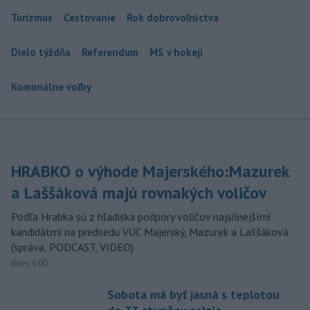
Turizmus
Cestovanie
Rok dobrovoľníctva
Dielo týždňa
Referendum
MS v hokeji
Komunálne voľby
HRABKO o výhode Majerského:Mazurek
a Laššáková majú rovnakých voličov
Podľa Hrabka sú z hľadiska podpory voličov najsilnejšími
kandidátmi na predsedu VÚC Majerský, Mazurek a Laššáková
(správa, PODCAST, VIDEO)
dnes 6:00
Sobota má byť jasná s teplotou