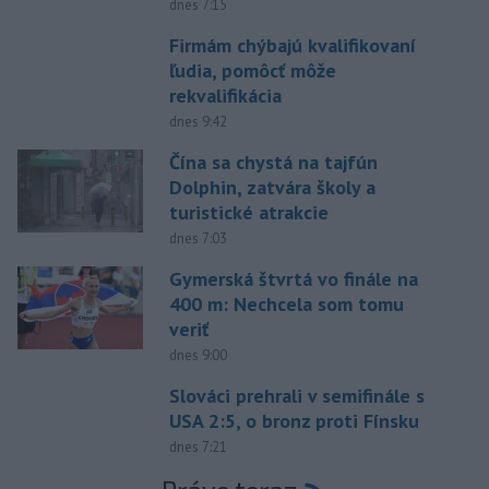
dnes 7:15
Firmám chýbajú kvalifikovaní
ľudia, pomôcť môže
rekvalifikácia
dnes 9:42
Čína sa chystá na tajfún
Dolphin, zatvára školy a
turistické atrakcie
dnes 7:03
Gymerská štvrtá vo finále na
400 m: Nechcela som tomu
veriť
dnes 9:00
Slováci prehrali v semifinále s
USA 2:5, o bronz proti Fínsku
dnes 7:21