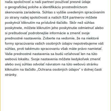
2
Obranca Kaša dostal od Žiliny povolenie hľadať si nový
naša spoločnosť a naši partneri používať presné údaje
o geografickej polohe a identifikáciu prostredníctvom
klub
skenovania zariadenia. Súhlas s vyššie uvedeným spracúvaním
3
ČIASTOČNÉ ZATMENIE SLNKA: Pozorovať sa bude dať v
zo strany našej spoločnosti a našich 824 partnerov môžete
poskytnúť kliknutím na príslušné tlačidlo. Skôr než súhlas
stredu
poskytnete, môžete kliknutím jeho poskytnutie odmietnuť alebo
4
V časti Košice-Krásna otvorili park pomenovaný po
si preštudovať podrobnejšie informácie a zmeniť svoje
prednostné nastavenia.
Zoberte na vedomie, že na niektoré
kňazovi Semivanovi
formy spracúvania vašich osobných údajov nepotrebujeme váš
5
Prešovský kraj vyzýva k využitiu bezplatného parkoviska v
súhlas, proti takémuto spracovaniu však máte právo namietať.
Vaše prednostné nastavenia sa budú vzťahovať len na túto
Tatrách
webovú lokalitu. Svoje nastavenia môžete kedykoľvek zmeniť
6
Kruhová križovatka v Poprade v smere z Hozelca bude
alebo svoj súhlas odvolať návratom na túto webovú stránku
kliknutím na tlačidlo „Ochrana osobných údajov“ v dolnej časti
hotová budúci rok
stránky.
7
Brezno obnovuje zastávky MHD
Najnovšie správy na Teraz.sk
Vyhlásenia