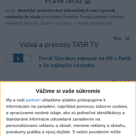
Práve teraz
-
Americké ministerstvo zahraničných vecí v piatok
10:00
oznámilo, že vláda
prezidenta Donalda Trumpa plánuje Kolumbii
poskytnúť miliardu dolárov na pomoc v oblasti bezpečnosti.
Viac
Videá a prenosy TASR TV
Deväť Slovákov zabojuje na ME v Paríži
o čo najlepšie výsledky
Viac
Najčítanejšie
Vážime si vaše súkromie
My a naši
partneri
ukladáme a/alebo pristupujeme k
6h
24h
7d
informáciám na zariadení, napríklad pomocou súborov cookies,
a spracúvame osobné údaje, ako sú jedinečné identifikátory a
ÚPLNÉ ZATMENIE SLNKA: Časť Európy
1
štandardné informácie odosielané zariadením na
zahalí tma, hrozia dôsledky
personalizovanú reklamu a obsah, meranie reklamy a obsahu,
prieskumy publika a vývoj služieb.
S vaším povolením môže