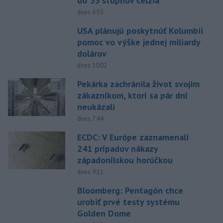
do 33 stupňov celzia
dnes 6:55
USA plánujú poskytnúť Kolumbii
pomoc vo výške jednej miliardy
dolárov
dnes 10:02
Pekárka zachránila život svojim
zákazníkom, ktorí sa pár dní
neukázali
dnes 7:44
ECDC: V Európe zaznamenali
241 prípadov nákazy
západonílskou horúčkou
dnes 9:11
Bloomberg: Pentagón chce
urobiť prvé testy systému
Golden Dome