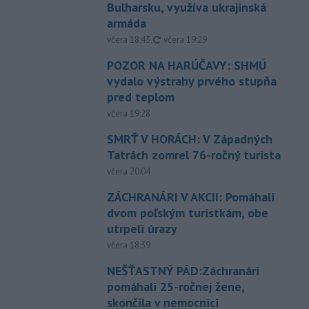
Bulharsku, využíva ukrajinská
armáda
aktualizované
včera 18:43
,
včera 19:29
POZOR NA HARÚČAVY: SHMÚ
vydalo výstrahy prvého stupňa
pred teplom
včera 19:28
SMRŤ V HORÁCH: V Západných
Tatrách zomrel 76-ročný turista
včera 20:04
ZÁCHRANÁRI V AKCII: Pomáhali
dvom poľským turistkám, obe
utrpeli úrazy
včera 18:39
NEŠŤASTNÝ PÁD:Záchranári
pomáhali 25-ročnej žene,
skončila v nemocnici