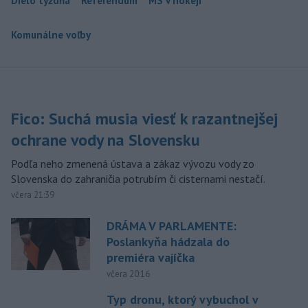
Dielo týždňa
Referendum
MS v hokeji
Komunálne voľby
Fico: Suchá musia viesť k razantnejšej
ochrane vody na Slovensku
Podľa neho zmenená ústava a zákaz vývozu vody zo
Slovenska do zahraničia potrubím či cisternami nestačí.
včera 21:39
DRÁMA V PARLAMENTE:
Poslankyňa hádzala do
premiéra vajíčka
včera 20:16
Typ dronu, ktorý vybuchol v