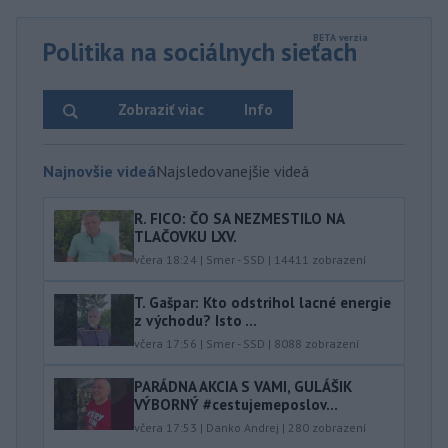
Politika na sociálnych sieťach
Zobraziť viac
Info
Najnovšie videá
Najsledovanejšie videá
R. FICO: ČO SA NEZMESTILO NA
TLAČOVKU LXV.
včera 18:24
|
Smer - SSD
|
14411
zobrazení
T. Gašpar: Kto odstrihol lacné energie
z východu? Isto ...
včera 17:56
|
Smer - SSD
|
8088
zobrazení
PARÁDNA AKCIA S VAMI, GULÁŠIK
VÝBORNÝ #cestujemeposlov...
včera 17:53
|
Danko Andrej
|
280
zobrazení