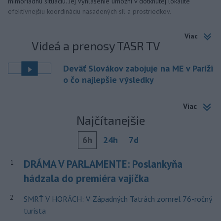
mimoriadnu situáciu. Jej vyhlásenie umožní v dotknutej lokalite
efektívnejšiu koordináciu nasadených síl a prostriedkov.
Viac
Videá a prenosy TASR TV
Deväť Slovákov zabojuje na ME v Paríži
o čo najlepšie výsledky
Viac
Najčítanejšie
6h
24h
7d
DRÁMA V PARLAMENTE: Poslankyňa
1
hádzala do premiéra vajíčka
2
SMRŤ V HORÁCH: V Západných Tatrách zomrel 76-ročný
turista