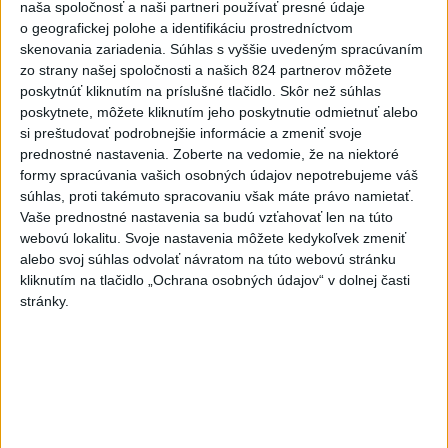
naša spoločnosť a naši partneri používať presné údaje
o geografickej polohe a identifikáciu prostredníctvom
Fico: Suchá musia viesť k
skenovania zariadenia. Súhlas s vyššie uvedeným spracúvaním
razantnejšej ochrane vody na
zo strany našej spoločnosti a našich 824 partnerov môžete
Slovensku
poskytnúť kliknutím na príslušné tlačidlo. Skôr než súhlas
včera 21:39
poskytnete, môžete kliknutím jeho poskytnutie odmietnuť alebo
si preštudovať podrobnejšie informácie a zmeniť svoje
Polícia vyzýva mladých, aby boli opatrní s požívaním
prednostné nastavenia.
Zoberte na vedomie, že na niektoré
alkoholu
formy spracúvania vašich osobných údajov nepotrebujeme váš
súhlas, proti takémuto spracovaniu však máte právo namietať.
MZVEZ: V Nemecku zavedú zákaz konzumácie alkoholu na
Vaše prednostné nastavenia sa budú vzťahovať len na túto
staniciach
webovú lokalitu. Svoje nastavenia môžete kedykoľvek zmeniť
alebo svoj súhlas odvolať návratom na túto webovú stránku
POZOR NA HARÚČAVY: SHMÚ vydalo výstrahy prvého
kliknutím na tlačidlo „Ochrana osobných údajov“ v dolnej časti
stupňa pred teplom
stránky.
Zahraničie
Turecko vyzvalo Ukrajinu a Rusko na
zastavenie útokov v Čiernom mori
včera 21:54