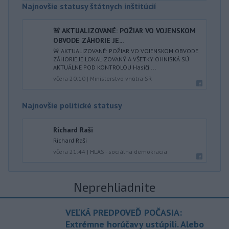
Najnovšie statusy štátnych inštitúcií
🚨 AKTUALIZOVANÉ: POŽIAR VO VOJENSKOM
OBVODE ZÁHORIE JE...
🚨 AKTUALIZOVANÉ: POŽIAR VO VOJENSKOM OBVODE
ZÁHORIE JE LOKALIZOVANÝ A VŠETKY OHNISKÁ SÚ
AKTUÁLNE POD KONTROLOU Hasiči ...
včera 20:10
|
Ministerstvo vnútra SR
Najnovšie politické statusy
Richard Raši
Richard Raši
včera 21:44
|
HLAS - sociálna demokracia
Neprehliadnite
VEĽKÁ PREDPOVEĎ POČASIA:
Extrémne horúčavy ustúpili. Alebo