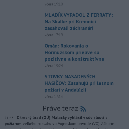
včera 19:10
MLADÍK VYPADOL Z FERRATY:
Na Skalke pri Kremnici
zasahovali záchranári
včera 17:19
Omán: Rokovania o
Hormuzskom prielive sú
pozitívne a konštruktívne
včera 19:24
STOVKY NASADENÝCH
HASIČOV: Zasahujú pri lesnom
požiari v Andalúzii
včera 17:13
Práve teraz
-
Okresný úrad (OÚ) Malacky vyhlásil v súvislosti s
21:43
požiarom
veľkého rozsahu vo Vojenskom obvode (VO) Záhorie