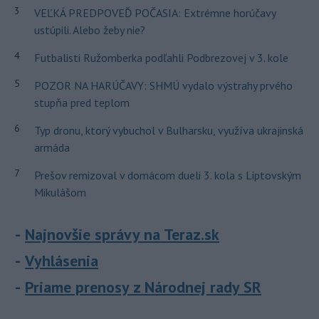
3
VEĽKÁ PREDPOVEĎ POČASIA: Extrémne horúčavy
ustúpili. Alebo žeby nie?
4
Futbalisti Ružomberka podľahli Podbrezovej v 3. kole
5
POZOR NA HARÚČAVY: SHMÚ vydalo výstrahy prvého
stupňa pred teplom
6
Typ dronu, ktorý vybuchol v Bulharsku, využíva ukrajinská
armáda
7
Prešov remizoval v domácom dueli 3. kola s Liptovským
Mikulášom
Najnovšie správy na Teraz.sk
Vyhlásenia
Priame prenosy z Národnej rady SR