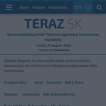
21
°C
Index
Šport
Počasie
Publicistika
Slovensko
Zahranič
TERAZ
.SK
Spravodajský portál Tlačovej agentúry Slovenskej
republiky
Nedela
9. august 2026
Meniny má
Ľubomíra
Úprimne ľutujeme, že sme nenašli odkaz na ktorý ste boli
nasmerovaní, ale stránka ktorú hľadáte pravdepodobne nikdy
neexistovala
Aktuálne témy:
Kvízy
Podcasty
Rok Ľ.Štúra
Turizmus
Cestovanie
Rok dobrovoľníctva