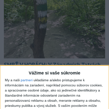
SMRŤ V HORÁCH: V Západných Tatrách
zomrel 76-ročný turista
Vážime si vaše súkromie
My a naši
partneri
ukladáme a/alebo pristupujeme k
Muža sa na základe telefonickej inštruktáže operátorky
informáciám na zariadení, napríklad pomocou súborov cookies,
záchrannej zdravotnej služby pokúsili zachrániť riadenou
a spracúvame osobné údaje, ako sú jedinečné identifikátory a
resuscitáciou.
štandardné informácie odosielané zariadením na
včera 20:04
personalizovanú reklamu a obsah, meranie reklamy a obsahu,
prieskumy publika a vývoj služieb.
S vaším povolením môže
Slovensko