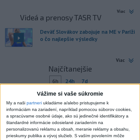
Viac
Videá a prenosy TASR TV
Deväť Slovákov zabojuje na ME v Paríži
o čo najlepšie výsledky
Viac
Najčítanejšie
6h
24h
7d
Vážime si vaše súkromie
Kruhová križovatka v Poprade v smere z
1
My a naši
partneri
ukladáme a/alebo pristupujeme k
Hozelca bude hotová budúci rok
informáciám na zariadení, napríklad pomocou súborov cookies,
a spracúvame osobné údaje, ako sú jedinečné identifikátory a
2
Prešovský kraj vyzýva k využitiu bezplatného parkoviska v
štandardné informácie odosielané zariadením na
Tatrách
personalizovanú reklamu a obsah, meranie reklamy a obsahu,
prieskumy publika a vývoj služieb.
S vaším povolením môže
3
ÚPLNÉ ZATMENIE SLNKA: Časť Európy zahalí tma,