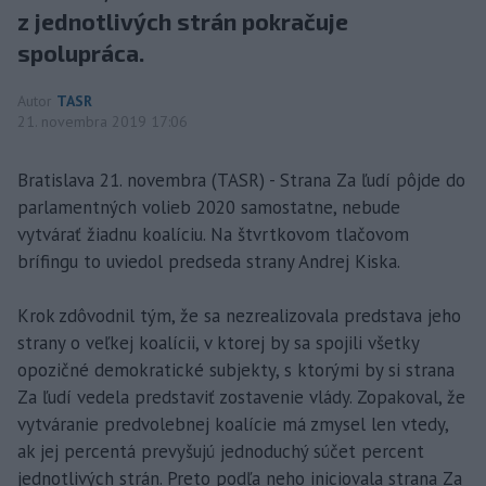
z jednotlivých strán pokračuje
spolupráca.
Autor
TASR
21. novembra 2019 17:06
Bratislava 21. novembra (TASR) - Strana Za ľudí pôjde do
parlamentných volieb 2020 samostatne, nebude
vytvárať žiadnu koalíciu. Na štvrtkovom tlačovom
brífingu to uviedol predseda strany Andrej Kiska.
Krok zdôvodnil tým, že sa nezrealizovala predstava jeho
strany o veľkej koalícii, v ktorej by sa spojili všetky
opozičné demokratické subjekty, s ktorými by si strana
Za ľudí vedela predstaviť zostavenie vlády. Zopakoval, že
vytváranie predvolebnej koalície má zmysel len vtedy,
ak jej percentá prevyšujú jednoduchý súčet percent
jednotlivých strán. Preto podľa neho iniciovala strana Za