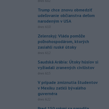
dnes 6:02
Trump chce znovu obmedziť
udeľovanie občianstva deťom
narodeným v USA
dnes 6:10
Zelenskyj: Vláda pomôže
poľnohospodárom, ktorých
zasiahli ruské útoky
dnes 6:12
Saudská Arábia: Útoky húsíov si
vyžiadali zranených civilistov
dnes 6:15
V prípade zmiznutia študentov
v Mexiku zatkli bývalého
guvernéra
dnes 6:22
Pred 150 rokmi sa narodila