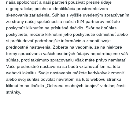
naša spoločnosť a naši partneri používať presné údaje
hrozia dôsledky
o geografickej polohe a identifikáciu prostredníctvom
skenovania zariadenia. Súhlas s vyššie uvedeným spracúvaním
4
V Košiciach Nad jazerom začína výstavba
zo strany našej spoločnosti a našich 824 partnerov môžete
chodníka,otvorili aj pumptrack
poskytnúť kliknutím na príslušné tlačidlo. Skôr než súhlas
poskytnete, môžete kliknutím jeho poskytnutie odmietnuť alebo
5
Mesto Martin vypovedalo zmluvy na tri rozpracované
si preštudovať podrobnejšie informácie a zmeniť svoje
investičné akcie
prednostné nastavenia.
Zoberte na vedomie, že na niektoré
formy spracúvania vašich osobných údajov nepotrebujeme váš
6
Historik Zajac: Územie Slovenska bolo jadrom poľsko-
súhlas, proti takémuto spracovaniu však máte právo namietať.
uhorských vzťahov
Vaše prednostné nastavenia sa budú vzťahovať len na túto
webovú lokalitu. Svoje nastavenia môžete kedykoľvek zmeniť
7
Obnovu posledného úseku cesty na Kráľovu hoľu majú
alebo svoj súhlas odvolať návratom na túto webovú stránku
ukončiť v auguste
kliknutím na tlačidlo „Ochrana osobných údajov“ v dolnej časti
stránky.
Najnovšie správy na Teraz.sk
Vyhlásenia
Priame prenosy z Národnej rady SR