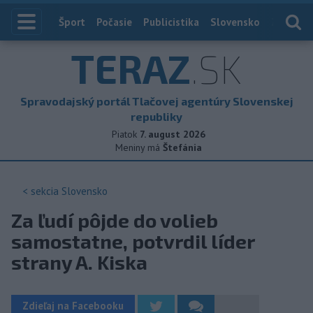
Index
Šport
Počasie
Publicistika
Slovensko
Zahranič
TERAZ
.SK
Spravodajský portál Tlačovej agentúry Slovenskej
republiky
Piatok
7. august 2026
Meniny má
Štefánia
< sekcia
Slovensko
Za ľudí pôjde do volieb
samostatne, potvrdil líder
strany A. Kiska
Zdieľaj na Facebooku