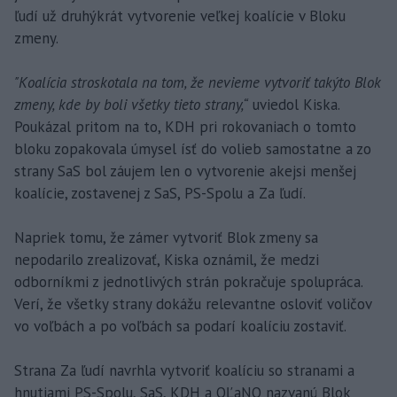
ľudí už druhýkrát vytvorenie veľkej koalície v Bloku
zmeny.
"Koalícia stroskotala na tom, že nevieme vytvoriť takýto Blok
zmeny, kde by boli všetky tieto strany,“
uviedol Kiska.
Poukázal pritom na to, KDH pri rokovaniach o tomto
bloku zopakovala úmysel ísť do volieb samostatne a zo
strany SaS bol záujem len o vytvorenie akejsi menšej
koalície, zostavenej z SaS, PS-Spolu a Za ľudí.
Napriek tomu, že zámer vytvoriť Blok zmeny sa
nepodarilo zrealizovať, Kiska oznámil, že medzi
odborníkmi z jednotlivých strán pokračuje spolupráca.
Verí, že všetky strany dokážu relevantne osloviť voličov
vo voľbách a po voľbách sa podarí koalíciu zostaviť.
Strana Za ľudí navrhla vytvoriť koalíciu so stranami a
hnutiami PS-Spolu, SaS, KDH a OĽaNO nazvanú Blok