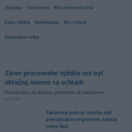
Turizmus
Cestovanie
Rok dobrovoľníctva
Dielo týždňa
Referendum
MS v hokeji
Komunálne voľby
Záver pracovného týždňa má byť
oblačný, mierne sa ochladí
Polooblačno až oblačno, prechodne až zamračené.
dnes 5:35
Talianska polícia rozbila sieť
prevádzačov migrantov, zatkla
osem ľudí