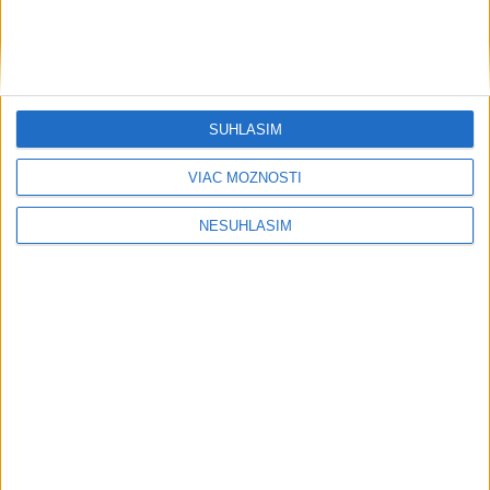
SÚHLASÍM
VIAC MOŽNOSTÍ
NESÚHLASÍM
....