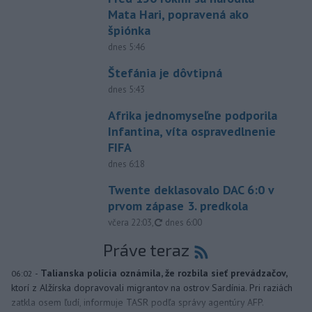
Mata Hari, popravená ako
špiónka
dnes 5:46
Štefánia je dôvtipná
dnes 5:43
Afrika jednomyseľne podporila
Infantina, víta ospravedlnenie
FIFA
dnes 6:18
Twente deklasovalo DAC 6:0 v
prvom zápase 3. predkola
aktualizované
včera 22:03
,
dnes 6:00
Práve teraz
-
Talianska polícia oznámila, že rozbila sieť prevádzačov,
06:02
ktorí z Alžírska dopravovali migrantov na ostrov Sardínia. Pri raziách
zatkla osem ľudí, informuje TASR podľa správy agentúry AFP.