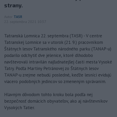
strany.
Autor
TASR
22. septembra 2021 10:37
Tatranská Lomnica 22. septembra (TASR) - V centre
Tatranskej Lomnice sa v utorok (21. 9.) pracovníkom
Štátnych lesov Tatranského národného parku (TANAP-u)
podarilo odchytiť dve jelenice, ktoré dlhodobo
navštevovali intravilán najľudnatejšej časti mesta Vysoké
Tatry. Podľa Martiny Petránovej zo Štátnych lesov
TANAP-u zrejme nebudú posledné, keďže lesníci evidujú
viacero podobných jedincov so zmeneným správaním.
Hlavným dôvodom tohto kroku bola podľa nej
bezpečnosť domácich obyvateľov, ako aj návštevníkov
Vysokých Tatier.