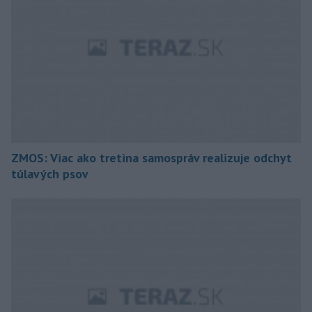
ZMOS: Viac ako tretina samospráv realizuje odchyt
túlavých psov