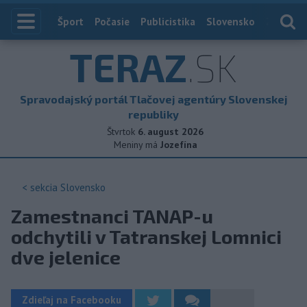
Index
Šport
Počasie
Publicistika
Slovensko
Zahranič
TERAZ
.SK
Spravodajský portál Tlačovej agentúry Slovenskej
republiky
Štvrtok
6. august 2026
Meniny má
Jozefína
< sekcia
Slovensko
Zamestnanci TANAP-u
odchytili v Tatranskej Lomnici
dve jelenice
Zdieľaj na Facebooku