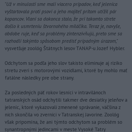
"Už v minulosti sme mali viacero prípadov, keď jelenica
vyštartovala proti psovi a jeho majiteľ pritom utŕžil pár
kopancov. Vlani sa dokonca stalo, že pri takomto strete
došlo k usmrteniu štvornohého miláčika. Teraz je, navyše,
obdobe ruje, keď sa problémy zintenzívňujú, preto sme sa
rozhodli takýmto spôsobom predísť prípadným úrazom,"
vysvetľuje zoológ Štátnych lesov TANAP-u Jozef Hybler.
Odchytom sa podľa jeho slov takisto eliminuje aj riziko
stretu zveri s motorovými vozidlami, ktoré by mohlo mať
fatálne následky pre obe strany.
Za posledných päť rokov lesníci v intravilánoch
tatranských osád odchytili takmer dve desiatky jeleňov a
jeleníc, ktoré vykazovali zmenené správanie, väčšina z
nich skončila vo zvernici v Tatranskej Javorine. Zoológ
však pripomína, že ani týmto odchytom sa problém so
synantropnými jedincami v meste Vysoké Tatry