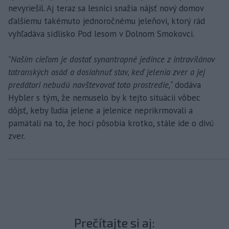
nevyriešil. Aj teraz sa lesníci snažia nájsť nový domov
ďalšiemu takémuto jednoročnému jeleňovi, ktorý rád
vyhľadáva sídlisko Pod lesom v Dolnom Smokovci.
"Naším cieľom je dostať synantropné jedince z intravilánov
tatranských osád a dosiahnuť stav, keď jelenia zver a jej
predátori nebudú navštevovať toto prostredie,“
dodáva
Hybler s tým, že nemuselo by k tejto situácii vôbec
dôjsť, keby ľudia jelene a jelenice neprikrmovali a
pamätali na to, že hoci pôsobia krotko, stále ide o divú
zver.
Prečítajte si aj: