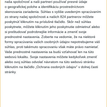
naša spoločnosť a naši partneri používať presné údaje
SLOVENSKÍ POLICAJTI V
o geografickej polohe a identifikáciu prostredníctvom
CHORVÁTSKU: Pomáhali i pri
skenovania zariadenia. Súhlas s vyššie uvedeným spracúvaním
podvode s ubytovaním
zo strany našej spoločnosti a našich 824 partnerov môžete
poskytnúť kliknutím na príslušné tlačidlo. Skôr než súhlas
včera 19:21
poskytnete, môžete kliknutím jeho poskytnutie odmietnuť alebo
Dron s výbušninami na letisku
si preštudovať podrobnejšie informácie a zmeniť svoje
Lipsko/Halle: Spustili
prednostné nastavenia.
Zoberte na vedomie, že na niektoré
vyšetrovanie
formy spracúvania vašich osobných údajov nepotrebujeme váš
súhlas, proti takémuto spracovaniu však máte právo namietať.
včera 21:29
Vaše prednostné nastavenia sa budú vzťahovať len na túto
ZRÁŽKA VLAKU S AUTOM V
webovú lokalitu. Svoje nastavenia môžete kedykoľvek zmeniť
LOZORNE: Rušňovodič jej už
alebo svoj súhlas odvolať návratom na túto webovú stránku
nedokázal zabrániť
kliknutím na tlačidlo „Ochrana osobných údajov“ v dolnej časti
stránky.
včera 20:05
Pri sobotňajšom výbuchu v
Moskve údajne zahynul aj zať
generála Čajka
včera 18:55